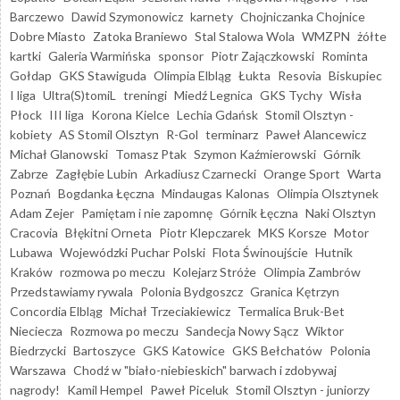
Barczewo
Dawid Szymonowicz
karnety
Chojniczanka Chojnice
Dobre Miasto
Zatoka Braniewo
Stal Stalowa Wola
WMZPN
żółte
kartki
Galeria Warmińska
sponsor
Piotr Zajączkowski
Rominta
Gołdap
GKS Stawiguda
Olimpia Elbląg
Łukta
Resovia
Biskupiec
I liga
Ultra(S)tomiL
treningi
Miedź Legnica
GKS Tychy
Wisła
Płock
III liga
Korona Kielce
Lechia Gdańsk
Stomil Olsztyn -
kobiety
AS Stomil Olsztyn
R-Gol
terminarz
Paweł Alancewicz
Michał Glanowski
Tomasz Ptak
Szymon Kaźmierowski
Górnik
Zabrze
Zagłębie Lubin
Arkadiusz Czarnecki
Orange Sport
Warta
Poznań
Bogdanka Łęczna
Mindaugas Kalonas
Olimpia Olsztynek
Adam Zejer
Pamiętam i nie zapomnę
Górnik Łęczna
Naki Olsztyn
Cracovia
Błękitni Orneta
Piotr Klepczarek
MKS Korsze
Motor
Lubawa
Wojewódzki Puchar Polski
Flota Świnoujście
Hutnik
Kraków
rozmowa po meczu
Kolejarz Stróże
Olimpia Zambrów
Przedstawiamy rywala
Polonia Bydgoszcz
Granica Kętrzyn
Concordia Elbląg
Michał Trzeciakiewicz
Termalica Bruk-Bet
Nieciecza
Rozmowa po meczu
Sandecja Nowy Sącz
Wiktor
Biedrzycki
Bartoszyce
GKS Katowice
GKS Bełchatów
Polonia
Warszawa
Chodź w "biało-niebieskich" barwach i zdobywaj
nagrody!
Kamil Hempel
Paweł Piceluk
Stomil Olsztyn - juniorzy