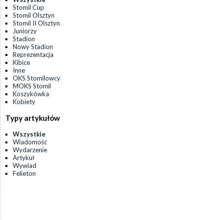
Stomil Cup
Stomil Olsztyn
Stomil II Olsztyn
Juniorzy
Stadion
Nowy Stadion
Reprezentacja
Kibice
Inne
OKS Stomilowcy
MOKS Stomil
Koszykówka
Kobiety
Typy artykułów
Wszystkie
Wiadomość
Wydarzenie
Artykuł
Wywiad
Felieton