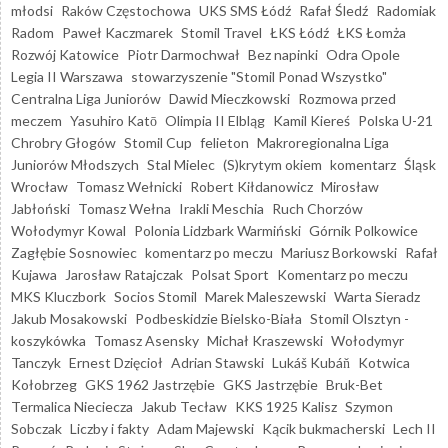
młodsi
Raków Częstochowa
UKS SMS Łódź
Rafał Śledź
Radomiak
Radom
Paweł Kaczmarek
Stomil Travel
ŁKS Łódź
ŁKS Łomża
Rozwój Katowice
Piotr Darmochwał
Bez napinki
Odra Opole
Legia II Warszawa
stowarzyszenie "Stomil Ponad Wszystko"
Centralna Liga Juniorów
Dawid Mieczkowski
Rozmowa przed
meczem
Yasuhiro Katō
Olimpia II Elbląg
Kamil Kiereś
Polska U-21
Chrobry Głogów
Stomil Cup
felieton
Makroregionalna Liga
Juniorów Młodszych
Stal Mielec
(S)krytym okiem
komentarz
Śląsk
Wrocław
Tomasz Wełnicki
Robert Kiłdanowicz
Mirosław
Jabłoński
Tomasz Wełna
Irakli Meschia
Ruch Chorzów
Wołodymyr Kowal
Polonia Lidzbark Warmiński
Górnik Polkowice
Zagłębie Sosnowiec
komentarz po meczu
Mariusz Borkowski
Rafał
Kujawa
Jarosław Ratajczak
Polsat Sport
Komentarz po meczu
MKS Kluczbork
Socios Stomil
Marek Maleszewski
Warta Sieradz
Jakub Mosakowski
Podbeskidzie Bielsko-Biała
Stomil Olsztyn -
koszykówka
Tomasz Asensky
Michał Kraszewski
Wołodymyr
Tanczyk
Ernest Dzięcioł
Adrian Stawski
Lukáš Kubáň
Kotwica
Kołobrzeg
GKS 1962 Jastrzębie
GKS Jastrzębie
Bruk-Bet
Termalica Nieciecza
Jakub Tecław
KKS 1925 Kalisz
Szymon
Sobczak
Liczby i fakty
Adam Majewski
Kącik bukmacherski
Lech II