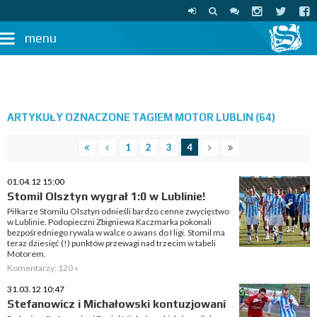
menu
ARTYKUŁY OZNACZONE TAGIEM MOTOR LUBLIN (64)
1
2
3
4
01.04.12 15:00
Stomil Olsztyn wygrał 1:0 w Lublinie!
Piłkarze Stomilu Olsztyn odnieśli bardzo cenne zwycięstwo
w Lublinie. Podopieczni Zbigniewa Kaczmarka pokonali
bezpośredniego rywala w walce o awans do I ligi. Stomil ma
teraz dziesięć (!) punktów przewagi nad trzecim w tabeli
Motorem.
Komentarzy: 120 »
31.03.12 10:47
Stefanowicz i Michałowski kontuzjowani