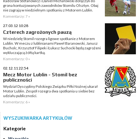
Radosław Stefanowicz i Daniel Michałowski dołączyli do
grona kontuzjowanych zawodników Stomilu Olsztyn. Obaj
nie zagrają w niedzielnym spotkaniu z Motorem Lublin.
Komentarzy: 7 »
27.03.12 10:28
Czterech zagrożonych pauzą
W niedzielę Stomil rozegra ligowe spotkanie z Motorem
Lublin. W meczu z lublinianami Paweł Baranowski, Janusz
Bucholc, Krzysztof Filipek i Łukasz Suchocki będą zagrożeni
wykluczającą żółtą kartką.
Komentarzy: 0 »
02.12.11 22:54
Mecz Motor Lublin - Stomil bez
publiczności
Wydział Dyscypliny Polskiego Związku Piłki Nożnej ukarał
Motor Lublin. Zespół rozegra dwa spotkania u siebie bez
udziału publiczności.
Komentarzy: 6 »
WYSZUKIWARKA ARTYKUŁÓW
Kategorie
Wszystkie