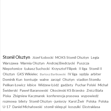
Stomil Olsztyn
Józef Łobocki
MOKS Stomil Olsztyn
Legia
Warszawa
Warmia Olsztyn
Andrzej Biedrzycki
Puszcza
Niepołomice
Łukasz Suchocki
Krzysztof Filipek
II liga
Stomil II
Olsztyn
GKS Wikielec
IV liga
sędzia
arbiter
Bartosz Bartkowski
Dominik Kun
kontuzje
walne
zarząd
Olsztyn
stadion Stomilu
Pelikan Łowicz
kibice
Widzew Łódź
gadżety
Puchar Polski
Michał
Świderski
Paweł Baranowski
Okocimski KS Brzesko
Znicz Biała
Piska
Zbigniew Kaczmarek
konferencja prasowa
wypowiedź
rozmowa
bilety
Stomil Olsztyn - juniorzy
Karol Żwir
Polska
Polska
U-17
Daniel Michałowski
stomil-sklep.pl
koszulki
Ekstraklasa