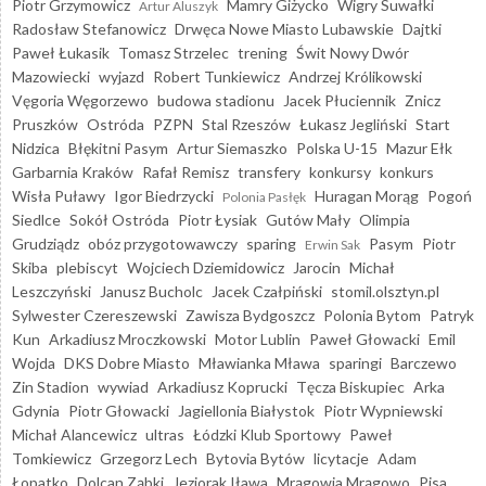
Piotr Grzymowicz
Mamry Giżycko
Wigry Suwałki
Artur Aluszyk
Radosław Stefanowicz
Drwęca Nowe Miasto Lubawskie
Dajtki
Paweł Łukasik
Tomasz Strzelec
trening
Świt Nowy Dwór
Mazowiecki
wyjazd
Robert Tunkiewicz
Andrzej Królikowski
Vęgoria Węgorzewo
budowa stadionu
Jacek Płuciennik
Znicz
Pruszków
Ostróda
PZPN
Stal Rzeszów
Łukasz Jegliński
Start
Nidzica
Błękitni Pasym
Artur Siemaszko
Polska U-15
Mazur Ełk
Garbarnia Kraków
Rafał Remisz
transfery
konkursy
konkurs
Wisła Puławy
Igor Biedrzycki
Huragan Morąg
Pogoń
Polonia Pasłęk
Siedlce
Sokół Ostróda
Piotr Łysiak
Gutów Mały
Olimpia
Grudziądz
obóz przygotowawczy
sparing
Pasym
Piotr
Erwin Sak
Skiba
plebiscyt
Wojciech Dziemidowicz
Jarocin
Michał
Leszczyński
Janusz Bucholc
Jacek Czałpiński
stomil.olsztyn.pl
Sylwester Czereszewski
Zawisza Bydgoszcz
Polonia Bytom
Patryk
Kun
Arkadiusz Mroczkowski
Motor Lublin
Paweł Głowacki
Emil
Wojda
DKS Dobre Miasto
Mławianka Mława
sparingi
Barczewo
Zin Stadion
wywiad
Arkadiusz Koprucki
Tęcza Biskupiec
Arka
Gdynia
Piotr Głowacki
Jagiellonia Białystok
Piotr Wypniewski
Michał Alancewicz
ultras
Łódzki Klub Sportowy
Paweł
Tomkiewicz
Grzegorz Lech
Bytovia Bytów
licytacje
Adam
Łopatko
Dolcan Ząbki
Jeziorak Iława
Mrągowia Mrągowo
Pisa