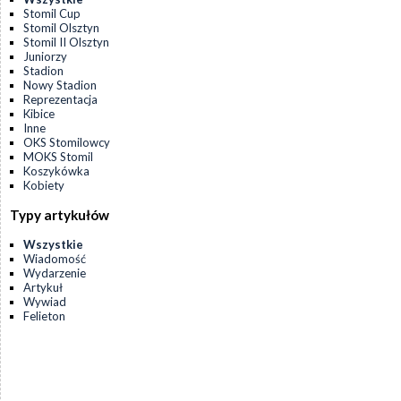
Stomil Cup
Stomil Olsztyn
Stomil II Olsztyn
Juniorzy
Stadion
Nowy Stadion
Reprezentacja
Kibice
Inne
OKS Stomilowcy
MOKS Stomil
Koszykówka
Kobiety
Typy artykułów
Wszystkie
Wiadomość
Wydarzenie
Artykuł
Wywiad
Felieton