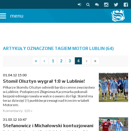
menu
ARTYKUŁY OZNACZONE TAGIEM MOTOR LUBLIN (64)
1
2
3
4
01.04.12 15:00
Stomil Olsztyn wygrał 1:0 w Lublinie!
Piłkarze Stomilu Olsztyn odnieśli bardzo cenne zwycięstwo
w Lublinie. Podopieczni Zbigniewa Kaczmarka pokonali
bezpośredniego rywala w walce o awans do I ligi. Stomil ma
teraz dziesięć (!) punktów przewagi nad trzecim w tabeli
Motorem.
Komentarzy: 120 »
31.03.12 10:47
Stefanowicz i Michałowski kontuzjowani