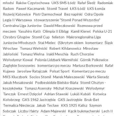
młodsi
Raków Częstochowa
UKS SMS Łódź
Rafał Śledź
Radomiak
Radom
Paweł Kaczmarek
Stomil Travel
ŁKS Łódź
ŁKS Łomża
Rozwój Katowice
Piotr Darmochwał
Bez napinki
Odra Opole
Legia II Warszawa
stowarzyszenie "Stomil Ponad Wszystko"
Centralna Liga Juniorów
Dawid Mieczkowski
Rozmowa przed
meczem
Yasuhiro Katō
Olimpia II Elbląg
Kamil Kiereś
Polska U-21
Chrobry Głogów
Stomil Cup
felieton
Makroregionalna Liga
Juniorów Młodszych
Stal Mielec
(S)krytym okiem
komentarz
Śląsk
Wrocław
Tomasz Wełnicki
Robert Kiłdanowicz
Mirosław
Jabłoński
Tomasz Wełna
Irakli Meschia
Ruch Chorzów
Wołodymyr Kowal
Polonia Lidzbark Warmiński
Górnik Polkowice
Zagłębie Sosnowiec
komentarz po meczu
Mariusz Borkowski
Rafał
Kujawa
Jarosław Ratajczak
Polsat Sport
Komentarz po meczu
MKS Kluczbork
Socios Stomil
Marek Maleszewski
Warta Sieradz
Jakub Mosakowski
Podbeskidzie Bielsko-Biała
Stomil Olsztyn -
koszykówka
Tomasz Asensky
Michał Kraszewski
Wołodymyr
Tanczyk
Ernest Dzięcioł
Adrian Stawski
Lukáš Kubáň
Kotwica
Kołobrzeg
GKS 1962 Jastrzębie
GKS Jastrzębie
Bruk-Bet
Termalica Nieciecza
Jakub Tecław
KKS 1925 Kalisz
Szymon
Sobczak
Liczby i fakty
Adam Majewski
Kącik bukmacherski
Lech II