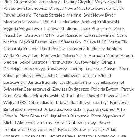
Piotr Grzymowicz
Mamry Giżycko
Wigry Suwałki
Artur Aluszyk
Radosław Stefanowicz
Drwęca Nowe Miasto Lubawskie
Dajtki
Paweł Łukasik
Tomasz Strzelec
trening
Świt Nowy Dwór
Mazowiecki
wyjazd
Robert Tunkiewicz
Andrzej Królikowski
Vęgoria Węgorzewo
budowa stadionu
Jacek Płuciennik
Znicz
Pruszków
Ostróda
PZPN
Stal Rzeszów
Łukasz Jegliński
Start
Nidzica
Błękitni Pasym
Artur Siemaszko
Polska U-15
Mazur Ełk
Garbarnia Kraków
Rafał Remisz
transfery
konkursy
konkurs
Wisła Puławy
Igor Biedrzycki
Huragan Morąg
Pogoń
Polonia Pasłęk
Siedlce
Sokół Ostróda
Piotr Łysiak
Gutów Mały
Olimpia
Grudziądz
obóz przygotowawczy
sparing
Pasym
Piotr
Erwin Sak
Skiba
plebiscyt
Wojciech Dziemidowicz
Jarocin
Michał
Leszczyński
Janusz Bucholc
Jacek Czałpiński
stomil.olsztyn.pl
Sylwester Czereszewski
Zawisza Bydgoszcz
Polonia Bytom
Patryk
Kun
Arkadiusz Mroczkowski
Motor Lublin
Paweł Głowacki
Emil
Wojda
DKS Dobre Miasto
Mławianka Mława
sparingi
Barczewo
Zin Stadion
wywiad
Arkadiusz Koprucki
Tęcza Biskupiec
Arka
Gdynia
Piotr Głowacki
Jagiellonia Białystok
Piotr Wypniewski
Michał Alancewicz
ultras
Łódzki Klub Sportowy
Paweł
Tomkiewicz
Grzegorz Lech
Bytovia Bytów
licytacje
Adam
Łopatko
Dolcan Ząbki
Jeziorak Iława
Mrągowia Mrągowo
Pisa