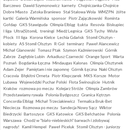
Barczewo
Dawid Szymonowicz
karnety
Chojniczanka Chojnice
Dobre Miasto
Zatoka Braniewo
Stal Stalowa Wola
WMZPN
żółte
kartki
Galeria Warmińska
sponsor
Piotr Zajączkowski
Rominta
Gołdap
GKS Stawiguda
Olimpia Elbląg
Łukta
Resovia
Biskupiec
I liga
Ultra(S)tomiL
treningi
Miedź Legnica
GKS Tychy
Wisła
Płock
III liga
Korona Kielce
Lechia Gdańsk
Stomil Olsztyn -
kobiety
AS Stomil Olsztyn
R-Gol
terminarz
Paweł Alancewicz
Michał Glanowski
Tomasz Ptak
Szymon Kaźmierowski
Górnik
Zabrze
Zagłębie Lubin
Arkadiusz Czarnecki
Orange Sport
Warta
Poznań
Bogdanka Łęczna
Mindaugas Kalonas
Olimpia Olsztynek
Adam Zejer
Pamiętam i nie zapomnę
Górnik Łęczna
Naki Olsztyn
Cracovia
Błękitni Orneta
Piotr Klepczarek
MKS Korsze
Motor
Lubawa
Wojewódzki Puchar Polski
Flota Świnoujście
Hutnik
Kraków
rozmowa po meczu
Kolejarz Stróże
Olimpia Zambrów
Przedstawiamy rywala
Polonia Bydgoszcz
Granica Kętrzyn
Concordia Elbląg
Michał Trzeciakiewicz
Termalica Bruk-Bet
Nieciecza
Rozmowa po meczu
Sandecja Nowy Sącz
Wiktor
Biedrzycki
Bartoszyce
GKS Katowice
GKS Bełchatów
Polonia
Warszawa
Chodź w "biało-niebieskich" barwach i zdobywaj
nagrody!
Kamil Hempel
Paweł Piceluk
Stomil Olsztyn - juniorzy