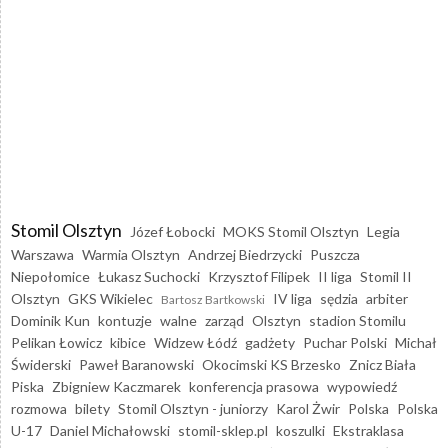
Stomil Olsztyn
Józef Łobocki
MOKS Stomil Olsztyn
Legia
Warszawa
Warmia Olsztyn
Andrzej Biedrzycki
Puszcza
Niepołomice
Łukasz Suchocki
Krzysztof Filipek
II liga
Stomil II
Olsztyn
GKS Wikielec
IV liga
sędzia
arbiter
Bartosz Bartkowski
Dominik Kun
kontuzje
walne
zarząd
Olsztyn
stadion Stomilu
Pelikan Łowicz
kibice
Widzew Łódź
gadżety
Puchar Polski
Michał
Świderski
Paweł Baranowski
Okocimski KS Brzesko
Znicz Biała
Piska
Zbigniew Kaczmarek
konferencja prasowa
wypowiedź
rozmowa
bilety
Stomil Olsztyn - juniorzy
Karol Żwir
Polska
Polska
U-17
Daniel Michałowski
stomil-sklep.pl
koszulki
Ekstraklasa