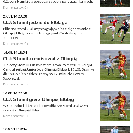
0:2, obie bramki dla gospodarzy padły po rzutach karnych.
Komentarzy: 0 »
27.11.14 23:28
CLJ: Stomil jedzie do Elbląga
Piłkarze Stomilu Olsztyn zagrają w niedzielę spotkanie z
Olimpią Elbląg w ramach rozgrywek Centralnej Ligi
Juniorów.
Komentarzy: 0 »
16.08.14 18:54
CLJ: Stomil zremisował z Olimpią
Juniorzy Stomilu Olsztyn zremisowali w meczu 2. kolejki
Centralnej Ligi Juniorów z Olimpią Elbląg 1:1 (1:0). Bramkę
dla "biało-niebieskich" zdobył w 17. minucie Cezary
Sobolewski.
Komentarzy: 5 »
14.08.14 22:58
CLJ: Stomil gra z Olimpią Elbląg
W Centralnej Lidze Juniorów piłkarze Stomilu Olsztyn
zagrają z Olimpią Elbląg.
Komentarzy: 0 »
12.07.14 18:46