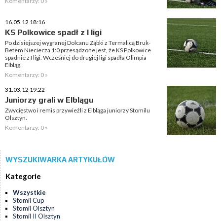
Komentarzy: 0 »
16.05.12 18:16
KS Polkowice spadł z I ligi
Po dzisiejszej wygranej Dolcanu Ząbki z Termalicą Bruk-
Betem Nieciecza 1:0 przesądzone jest, że KS Polkowice
spadnie z I ligi. Wcześniej do drugiej ligi spadła Olimpia
Elbląg.
Komentarzy: 0 »
31.03.12 19:22
Juniorzy grali w Elblągu
Zwycięstwo i remis przywieźli z Elbląga juniorzy Stomilu
Olsztyn.
Komentarzy: 0 »
WYSZUKIWARKA ARTYKUŁÓW
Kategorie
Wszystkie
Stomil Cup
Stomil Olsztyn
Stomil II Olsztyn