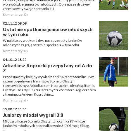
wojewódzkiej juniorów młodszych. Obie nasze drużyny
zremisowały swoje spotkania 1:1.
Komentarzy: 0 »
02.11.12 09:09
Ostatnie spotkania juniorów młodszych
w tym roku
W najbliższy weekend dwa nasze zespoły juniorów
młodszych zagrają ostatnie spotkania w tym roku.
Komentarzy: 0 »
04.10.12 18:25
Arkadiusz Koprucki przepytany od A do
Z
Przedstawimy kolejny wywiad z serii "Alfabet Stomilu". Tym
razem po jednym z treningów Stomilu Olsztyn
rozmawialiśmy z Arkadiuszem Kopruckim, obrońcą Stomilu
Olsztyn. Do artykułu "załączamy" także fotorelację oraz film
z treningu z Arkiem Kopruckim...
Komentarzy: 6 »
19.08.12 15:55
Juniorzy młodsi wygrali 3:0
Młodzi piłkarze Stomilu Olsztyn z rocznika 97 w lidze
juniorów młodszych pokonali pewnie 3:0 Olimpię Elbląg.