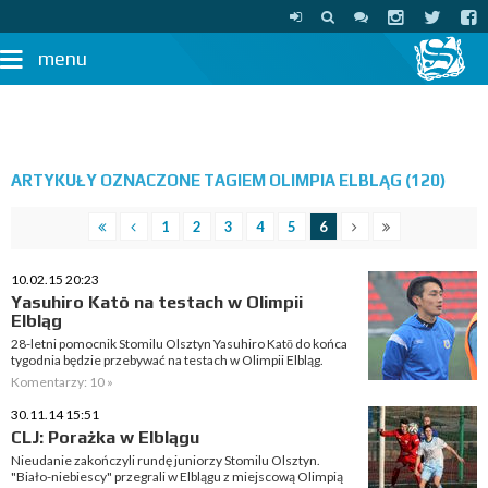
menu
ARTYKUŁY OZNACZONE TAGIEM OLIMPIA ELBLĄG (120)
1
2
3
4
5
6
10.02.15 20:23
Yasuhiro Katō na testach w Olimpii
Elbląg
28-letni pomocnik Stomilu Olsztyn Yasuhiro Katō do końca
tygodnia będzie przebywać na testach w Olimpii Elbląg.
Komentarzy: 10 »
30.11.14 15:51
CLJ: Porażka w Elblągu
Nieudanie zakończyli rundę juniorzy Stomilu Olsztyn.
"Biało-niebiescy" przegrali w Elblągu z miejscową Olimpią