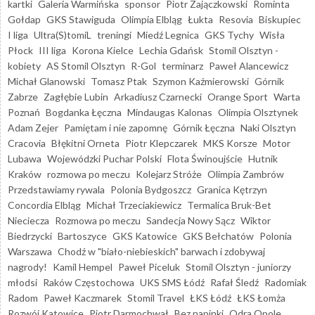
kartki
Galeria Warmińska
sponsor
Piotr Zajączkowski
Rominta
Gołdap
GKS Stawiguda
Olimpia Elbląg
Łukta
Resovia
Biskupiec
I liga
Ultra(S)tomiL
treningi
Miedź Legnica
GKS Tychy
Wisła
Płock
III liga
Korona Kielce
Lechia Gdańsk
Stomil Olsztyn -
kobiety
AS Stomil Olsztyn
R-Gol
terminarz
Paweł Alancewicz
Michał Glanowski
Tomasz Ptak
Szymon Kaźmierowski
Górnik
Zabrze
Zagłębie Lubin
Arkadiusz Czarnecki
Orange Sport
Warta
Poznań
Bogdanka Łęczna
Mindaugas Kalonas
Olimpia Olsztynek
Adam Zejer
Pamiętam i nie zapomnę
Górnik Łęczna
Naki Olsztyn
Cracovia
Błękitni Orneta
Piotr Klepczarek
MKS Korsze
Motor
Lubawa
Wojewódzki Puchar Polski
Flota Świnoujście
Hutnik
Kraków
rozmowa po meczu
Kolejarz Stróże
Olimpia Zambrów
Przedstawiamy rywala
Polonia Bydgoszcz
Granica Kętrzyn
Concordia Elbląg
Michał Trzeciakiewicz
Termalica Bruk-Bet
Nieciecza
Rozmowa po meczu
Sandecja Nowy Sącz
Wiktor
Biedrzycki
Bartoszyce
GKS Katowice
GKS Bełchatów
Polonia
Warszawa
Chodź w "biało-niebieskich" barwach i zdobywaj
nagrody!
Kamil Hempel
Paweł Piceluk
Stomil Olsztyn - juniorzy
młodsi
Raków Częstochowa
UKS SMS Łódź
Rafał Śledź
Radomiak
Radom
Paweł Kaczmarek
Stomil Travel
ŁKS Łódź
ŁKS Łomża
Rozwój Katowice
Piotr Darmochwał
Bez napinki
Odra Opole