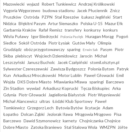
Mazowiecki
wyjazd
Robert Tunkiewicz
Andrzej Królikowski
Vęgoria Węgorzewo
budowa stadionu
Jacek Płuciennik
Znicz
Pruszków
Ostróda
PZPN
Stal Rzeszów
Łukasz Jegliński
Start
Nidzica
Błękitni Pasym
Artur Siemaszko
Polska U-15
Mazur Ełk
Garbarnia Kraków
Rafał Remisz
transfery
konkursy
konkurs
Wisła Puławy
Igor Biedrzycki
Huragan Morąg
Pogoń
Polonia Pasłęk
Siedlce
Sokół Ostróda
Piotr Łysiak
Gutów Mały
Olimpia
Grudziądz
obóz przygotowawczy
sparing
Pasym
Piotr
Erwin Sak
Skiba
plebiscyt
Wojciech Dziemidowicz
Jarocin
Michał
Leszczyński
Janusz Bucholc
Jacek Czałpiński
stomil.olsztyn.pl
Sylwester Czereszewski
Zawisza Bydgoszcz
Polonia Bytom
Patryk
Kun
Arkadiusz Mroczkowski
Motor Lublin
Paweł Głowacki
Emil
Wojda
DKS Dobre Miasto
Mławianka Mława
sparingi
Barczewo
Zin Stadion
wywiad
Arkadiusz Koprucki
Tęcza Biskupiec
Arka
Gdynia
Piotr Głowacki
Jagiellonia Białystok
Piotr Wypniewski
Michał Alancewicz
ultras
Łódzki Klub Sportowy
Paweł
Tomkiewicz
Grzegorz Lech
Bytovia Bytów
licytacje
Adam
Łopatko
Dolcan Ząbki
Jeziorak Iława
Mrągowia Mrągowo
Pisa
Barczewo
Dawid Szymonowicz
karnety
Chojniczanka Chojnice
Dobre Miasto
Zatoka Braniewo
Stal Stalowa Wola
WMZPN
żółte