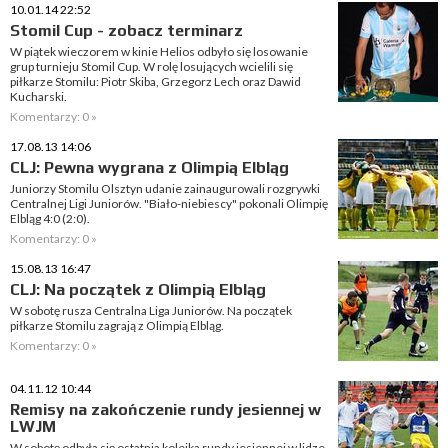
10.01.14 22:52
Stomil Cup - zobacz terminarz
W piątek wieczorem w kinie Helios odbyło się losowanie
grup turnieju Stomil Cup. W rolę losujących wcielili się
piłkarze Stomilu: Piotr Skiba, Grzegorz Lech oraz Dawid
Kucharski.
Komentarzy: 0 »
17.08.13 14:06
CLJ: Pewna wygrana z Olimpią Elbląg
Juniorzy Stomilu Olsztyn udanie zainaugurowali rozgrywki
Centralnej Ligi Juniorów. "Biało-niebiescy" pokonali Olimpię
Elbląg 4:0 (2:0).
Komentarzy: 0 »
15.08.13 16:47
CLJ: Na początek z Olimpią Elbląg
W sobotę rusza Centralna Liga Juniorów. Na początek
piłkarze Stomilu zagrają z Olimpią Elbląg.
Komentarzy: 0 »
04.11.12 10:44
Remisy na zakończenie rundy jesiennej w
LWJM
W sobotę odbyła się ostatnia kolejka rundy jesiennej w lidze