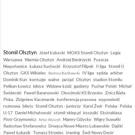
Stomil Olsztyn
Józef Łobocki
MOKS Stomil Olsztyn
Legia
Warszawa
Warmia Olsztyn
Andrzej Biedrzycki
Puszcza
Niepołomice
Łukasz Suchocki
Krzysztof Filipek
II liga
Stomil II
Olsztyn
GKS Wikielec
IV liga
sędzia
arbiter
Bartosz Bartkowski
Dominik Kun
kontuzje
walne
zarząd
Olsztyn
stadion Stomilu
Pelikan Łowicz
kibice
Widzew Łódź
gadżety
Puchar Polski
Michał
Świderski
Paweł Baranowski
Okocimski KS Brzesko
Znicz Biała
Piska
Zbigniew Kaczmarek
konferencja prasowa
wypowiedź
rozmowa
bilety
Stomil Olsztyn - juniorzy
Karol Żwir
Polska
Polska
U-17
Daniel Michałowski
stomil-sklep.pl
koszulki
Ekstraklasa
Piotr Grzymowicz
Mamry Giżycko
Wigry Suwałki
Artur Aluszyk
Radosław Stefanowicz
Drwęca Nowe Miasto Lubawskie
Dajtki
Paweł Łukasik
Tomasz Strzelec
trening
Świt Nowy Dwór