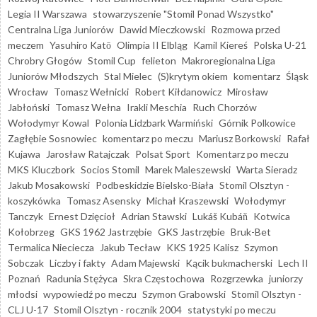
Legia II Warszawa
stowarzyszenie "Stomil Ponad Wszystko"
Centralna Liga Juniorów
Dawid Mieczkowski
Rozmowa przed
meczem
Yasuhiro Katō
Olimpia II Elbląg
Kamil Kiereś
Polska U-21
Chrobry Głogów
Stomil Cup
felieton
Makroregionalna Liga
Juniorów Młodszych
Stal Mielec
(S)krytym okiem
komentarz
Śląsk
Wrocław
Tomasz Wełnicki
Robert Kiłdanowicz
Mirosław
Jabłoński
Tomasz Wełna
Irakli Meschia
Ruch Chorzów
Wołodymyr Kowal
Polonia Lidzbark Warmiński
Górnik Polkowice
Zagłębie Sosnowiec
komentarz po meczu
Mariusz Borkowski
Rafał
Kujawa
Jarosław Ratajczak
Polsat Sport
Komentarz po meczu
MKS Kluczbork
Socios Stomil
Marek Maleszewski
Warta Sieradz
Jakub Mosakowski
Podbeskidzie Bielsko-Biała
Stomil Olsztyn -
koszykówka
Tomasz Asensky
Michał Kraszewski
Wołodymyr
Tanczyk
Ernest Dzięcioł
Adrian Stawski
Lukáš Kubáň
Kotwica
Kołobrzeg
GKS 1962 Jastrzębie
GKS Jastrzębie
Bruk-Bet
Termalica Nieciecza
Jakub Tecław
KKS 1925 Kalisz
Szymon
Sobczak
Liczby i fakty
Adam Majewski
Kącik bukmacherski
Lech II
Poznań
Radunia Stężyca
Skra Częstochowa
Rozgrzewka
juniorzy
młodsi
wypowiedź po meczu
Szymon Grabowski
Stomil Olsztyn -
CLJ U-17
Stomil Olsztyn - rocznik 2004
statystyki po meczu