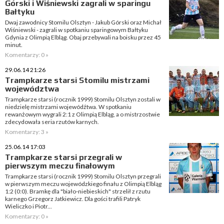
Górski i Wiśniewski zagrali w sparingu
Bałtyku
Dwaj zawodnicy Stomilu Olsztyn - Jakub Górski oraz Michał
Wiśniewski - zagrali w spotkaniu sparingowym Bałtyku
Gdynia z Olimpią Elbląg. Obaj przebywali na boisku przez 45
minut.
Komentarzy: 0 »
29.06.14 21:26
Trampkarze starsi Stomilu mistrzami
województwa
Trampkarze starsi (rocznik 1999) Stomilu Olsztyn zostali w
niedzielę mistrzami wojewódźtwa. W spotkaniu
rewanżowym wygrali 2:1 z Olimpią Elbląg, a o mistrzostwie
zdecydowała seria rzutów karnych.
Komentarzy: 3 »
25.06.14 17:03
Trampkarze starsi przegrali w
pierwszym meczu finałowym
Trampkarze starsi (rocznik 1999) Stomilu Olsztyn przegrali
w pierwszym meczu wojewódzkiego finału z Olimpią Elbląg
1:2 (0:0). Bramkę dla "biało-niebieskich" strzelił z rzutu
karnego Grzegorz Jatkiewicz. Dla gości trafili Patryk
Wieliczko i Piotr...
Komentarzy: 0 »