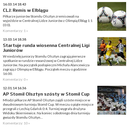
16.03.14 18:43
CLJ: Remis w Elblągu
Piłkarze juniorów Stomilu Olsztyn zremisowali na
wyjeździe w Centralnej Lidze Juniorów z Olimpią Elbląg 1:1
(0:0).
Komentarzy: 1 »
13.03.14 18:38
Startuje runda wiosenna Centralnej Ligi
Juniorów
W niedzielę juniorzy Stomilu Olsztyn zagrają pierwsze
spotkanie w rundzie rewanżowej w Centralnej Lidze
Juniorów. Na początek podopieczni Michała Alancewicza
zagrają z Olimpią w Elblągu. Początek meczu o godzinie
16:00.
Komentarzy: 0 »
12.01.14 16:36
AP Stomil Olsztyn szósty w Stomil Cup
Młodzi piłkarze AP Stomil Olsztyn zajęli szóste miejsce w
dwudniowym turnieju Stomil Cup. W meczu o piąte miejsce
przegrali z Lechią Gdańsk 0:4. Turniej wygrała drużyna
Widoku Skierniewice. Na koniec sobotniego dnia turnieju
gwiazdy Stomilu Olsztyn...
Komentarzy: 10 »