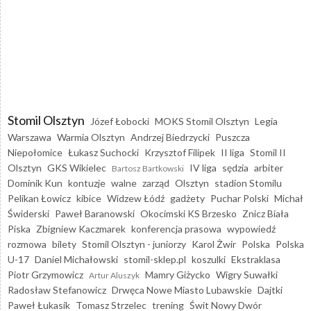
Stomil Olsztyn
Józef Łobocki
MOKS Stomil Olsztyn
Legia
Warszawa
Warmia Olsztyn
Andrzej Biedrzycki
Puszcza
Niepołomice
Łukasz Suchocki
Krzysztof Filipek
II liga
Stomil II
Olsztyn
GKS Wikielec
IV liga
sędzia
arbiter
Bartosz Bartkowski
Dominik Kun
kontuzje
walne
zarząd
Olsztyn
stadion Stomilu
Pelikan Łowicz
kibice
Widzew Łódź
gadżety
Puchar Polski
Michał
Świderski
Paweł Baranowski
Okocimski KS Brzesko
Znicz Biała
Piska
Zbigniew Kaczmarek
konferencja prasowa
wypowiedź
rozmowa
bilety
Stomil Olsztyn - juniorzy
Karol Żwir
Polska
Polska
U-17
Daniel Michałowski
stomil-sklep.pl
koszulki
Ekstraklasa
Piotr Grzymowicz
Mamry Giżycko
Wigry Suwałki
Artur Aluszyk
Radosław Stefanowicz
Drwęca Nowe Miasto Lubawskie
Dajtki
Paweł Łukasik
Tomasz Strzelec
trening
Świt Nowy Dwór