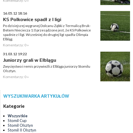
Komentarzy: 0 »
16.05.12 18:16
KS Polkowice spadł z I ligi
Po dzisiejszej wygranej Dolcanu Ząbki z Termalicą Bruk-
Betem Nieciecza 1:0 przesądzone jest, że KS Polkowice
spadnie z I ligi. Wcześniej do drugiej ligi spadła Olimpia
Elbląg.
Komentarzy: 0 »
31.03.12 19:22
Juniorzy grali w Elblągu
Zwycięstwo i remis przywieźli z Elbląga juniorzy Stomilu
Olsztyn.
Komentarzy: 0 »
WYSZUKIWARKA ARTYKUŁÓW
Kategorie
Wszystkie
Stomil Cup
Stomil Olsztyn
Stomil II Olsztyn