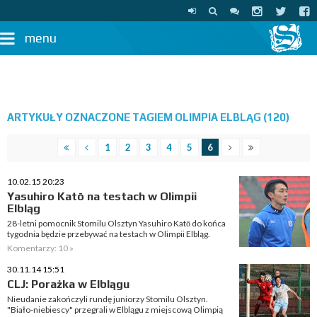
menu
ARTYKUŁY OZNACZONE TAGIEM OLIMPIA ELBLĄG (120)
1
2
3
4
5
6
10.02.15 20:23
Yasuhiro Katō na testach w Olimpii
Elbląg
28-letni pomocnik Stomilu Olsztyn Yasuhiro Katō do końca
tygodnia będzie przebywać na testach w Olimpii Elbląg.
Komentarzy: 10 »
30.11.14 15:51
CLJ: Porażka w Elblągu
Nieudanie zakończyli rundę juniorzy Stomilu Olsztyn.
"Biało-niebiescy" przegrali w Elblągu z miejscową Olimpią