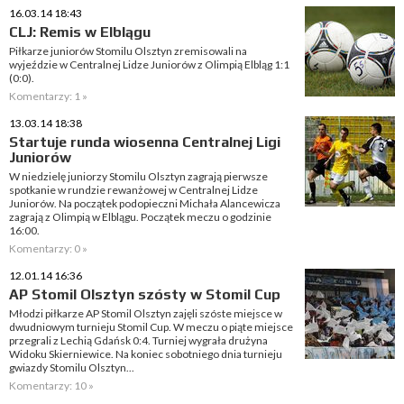
16.03.14 18:43
CLJ: Remis w Elblągu
Piłkarze juniorów Stomilu Olsztyn zremisowali na
wyjeździe w Centralnej Lidze Juniorów z Olimpią Elbląg 1:1
(0:0).
Komentarzy: 1 »
13.03.14 18:38
Startuje runda wiosenna Centralnej Ligi
Juniorów
W niedzielę juniorzy Stomilu Olsztyn zagrają pierwsze
spotkanie w rundzie rewanżowej w Centralnej Lidze
Juniorów. Na początek podopieczni Michała Alancewicza
zagrają z Olimpią w Elblągu. Początek meczu o godzinie
16:00.
Komentarzy: 0 »
12.01.14 16:36
AP Stomil Olsztyn szósty w Stomil Cup
Młodzi piłkarze AP Stomil Olsztyn zajęli szóste miejsce w
dwudniowym turnieju Stomil Cup. W meczu o piąte miejsce
przegrali z Lechią Gdańsk 0:4. Turniej wygrała drużyna
Widoku Skierniewice. Na koniec sobotniego dnia turnieju
gwiazdy Stomilu Olsztyn...
Komentarzy: 10 »