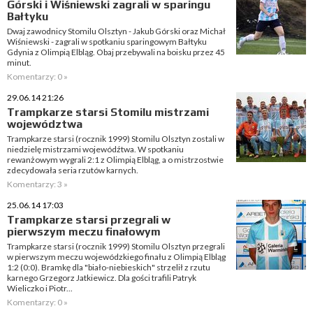
Górski i Wiśniewski zagrali w sparingu
Bałtyku
Dwaj zawodnicy Stomilu Olsztyn - Jakub Górski oraz Michał
Wiśniewski - zagrali w spotkaniu sparingowym Bałtyku
Gdynia z Olimpią Elbląg. Obaj przebywali na boisku przez 45
minut.
Komentarzy: 0 »
29.06.14 21:26
Trampkarze starsi Stomilu mistrzami
województwa
Trampkarze starsi (rocznik 1999) Stomilu Olsztyn zostali w
niedzielę mistrzami wojewódźtwa. W spotkaniu
rewanżowym wygrali 2:1 z Olimpią Elbląg, a o mistrzostwie
zdecydowała seria rzutów karnych.
Komentarzy: 3 »
25.06.14 17:03
Trampkarze starsi przegrali w
pierwszym meczu finałowym
Trampkarze starsi (rocznik 1999) Stomilu Olsztyn przegrali
w pierwszym meczu wojewódzkiego finału z Olimpią Elbląg
1:2 (0:0). Bramkę dla "biało-niebieskich" strzelił z rzutu
karnego Grzegorz Jatkiewicz. Dla gości trafili Patryk
Wieliczko i Piotr...
Komentarzy: 0 »