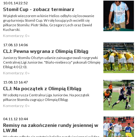
10.01.14 22:52
Stomil Cup - zobacz terminarz
W piątek wieczorem w kinie Helios odbyło się losowanie
grup turnieju Stomil Cup. W rolę losujących wcielili się
piłkarze Stomilu: Piotr Skiba, Grzegorz Lech oraz Dawid
Kucharski.
Komentarzy: 0 »
17.08.13 14:06
CLJ: Pewna wygrana z Olimpią Elbląg
Juniorzy Stomilu Olsztyn udanie zainaugurowali rozgrywki
Centralnej Ligi Juniorów. "Biało-niebiescy" pokonali Olimpię
Elbląg 4:0 (2:0).
Komentarzy: 0 »
15.08.13 16:47
CLJ: Na początek z Olimpią Elbląg
W sobotę rusza Centralna Liga Juniorów. Na początek
piłkarze Stomilu zagrają z Olimpią Elbląg.
Komentarzy: 0 »
04.11.12 10:44
Remisy na zakończenie rundy jesiennej w
LWJM
W sobotę odbyła się ostatnia kolejka rundy jesiennej w lidze