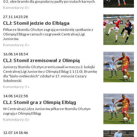
0:2, obie bramki dla gospodarzy padły po rzutach karnych.
Komentarzy: 0 »
27.11.14 23:28
CLJ: Stomil jedzie do Elbląga
Piłkarze Stomilu Olsztyn zagrają w niedzielę spotkanie z
Olimpią Elbląg w ramach rozgrywek Centralnej Ligi
Juniorów.
Komentarzy: 0 »
16.08.14 18:54
CLJ: Stomil zremisował z Olimpią
Juniorzy Stomilu Olsztyn zremisowali w meczu 2. kolejki
Centralnej Ligi Juniorów z Olimpią Elbląg 1:1 (1:0). Bramkę
dla "biało-niebieskich" zdobył w 17. minucie Cezary
Sobolewski.
Komentarzy: 5 »
14.08.14 22:58
CLJ: Stomil gra z Olimpią Elbląg
W Centralnej Lidze Juniorów piłkarze Stomilu Olsztyn
zagrają z Olimpią Elbląg.
Komentarzy: 0 »
12.07.14 18:46