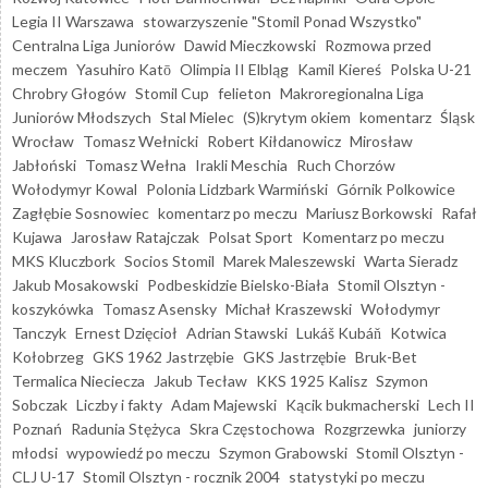
Legia II Warszawa
stowarzyszenie "Stomil Ponad Wszystko"
Centralna Liga Juniorów
Dawid Mieczkowski
Rozmowa przed
meczem
Yasuhiro Katō
Olimpia II Elbląg
Kamil Kiereś
Polska U-21
Chrobry Głogów
Stomil Cup
felieton
Makroregionalna Liga
Juniorów Młodszych
Stal Mielec
(S)krytym okiem
komentarz
Śląsk
Wrocław
Tomasz Wełnicki
Robert Kiłdanowicz
Mirosław
Jabłoński
Tomasz Wełna
Irakli Meschia
Ruch Chorzów
Wołodymyr Kowal
Polonia Lidzbark Warmiński
Górnik Polkowice
Zagłębie Sosnowiec
komentarz po meczu
Mariusz Borkowski
Rafał
Kujawa
Jarosław Ratajczak
Polsat Sport
Komentarz po meczu
MKS Kluczbork
Socios Stomil
Marek Maleszewski
Warta Sieradz
Jakub Mosakowski
Podbeskidzie Bielsko-Biała
Stomil Olsztyn -
koszykówka
Tomasz Asensky
Michał Kraszewski
Wołodymyr
Tanczyk
Ernest Dzięcioł
Adrian Stawski
Lukáš Kubáň
Kotwica
Kołobrzeg
GKS 1962 Jastrzębie
GKS Jastrzębie
Bruk-Bet
Termalica Nieciecza
Jakub Tecław
KKS 1925 Kalisz
Szymon
Sobczak
Liczby i fakty
Adam Majewski
Kącik bukmacherski
Lech II
Poznań
Radunia Stężyca
Skra Częstochowa
Rozgrzewka
juniorzy
młodsi
wypowiedź po meczu
Szymon Grabowski
Stomil Olsztyn -
CLJ U-17
Stomil Olsztyn - rocznik 2004
statystyki po meczu