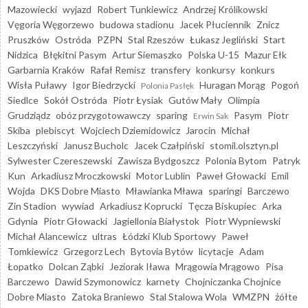
Mazowiecki
wyjazd
Robert Tunkiewicz
Andrzej Królikowski
Vęgoria Węgorzewo
budowa stadionu
Jacek Płuciennik
Znicz
Pruszków
Ostróda
PZPN
Stal Rzeszów
Łukasz Jegliński
Start
Nidzica
Błękitni Pasym
Artur Siemaszko
Polska U-15
Mazur Ełk
Garbarnia Kraków
Rafał Remisz
transfery
konkursy
konkurs
Wisła Puławy
Igor Biedrzycki
Huragan Morąg
Pogoń
Polonia Pasłęk
Siedlce
Sokół Ostróda
Piotr Łysiak
Gutów Mały
Olimpia
Grudziądz
obóz przygotowawczy
sparing
Pasym
Piotr
Erwin Sak
Skiba
plebiscyt
Wojciech Dziemidowicz
Jarocin
Michał
Leszczyński
Janusz Bucholc
Jacek Czałpiński
stomil.olsztyn.pl
Sylwester Czereszewski
Zawisza Bydgoszcz
Polonia Bytom
Patryk
Kun
Arkadiusz Mroczkowski
Motor Lublin
Paweł Głowacki
Emil
Wojda
DKS Dobre Miasto
Mławianka Mława
sparingi
Barczewo
Zin Stadion
wywiad
Arkadiusz Koprucki
Tęcza Biskupiec
Arka
Gdynia
Piotr Głowacki
Jagiellonia Białystok
Piotr Wypniewski
Michał Alancewicz
ultras
Łódzki Klub Sportowy
Paweł
Tomkiewicz
Grzegorz Lech
Bytovia Bytów
licytacje
Adam
Łopatko
Dolcan Ząbki
Jeziorak Iława
Mrągowia Mrągowo
Pisa
Barczewo
Dawid Szymonowicz
karnety
Chojniczanka Chojnice
Dobre Miasto
Zatoka Braniewo
Stal Stalowa Wola
WMZPN
żółte