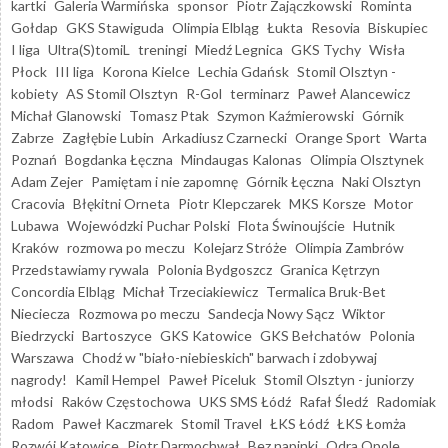
kartki
Galeria Warmińska
sponsor
Piotr Zajączkowski
Rominta
Gołdap
GKS Stawiguda
Olimpia Elbląg
Łukta
Resovia
Biskupiec
I liga
Ultra(S)tomiL
treningi
Miedź Legnica
GKS Tychy
Wisła
Płock
III liga
Korona Kielce
Lechia Gdańsk
Stomil Olsztyn -
kobiety
AS Stomil Olsztyn
R-Gol
terminarz
Paweł Alancewicz
Michał Glanowski
Tomasz Ptak
Szymon Kaźmierowski
Górnik
Zabrze
Zagłębie Lubin
Arkadiusz Czarnecki
Orange Sport
Warta
Poznań
Bogdanka Łęczna
Mindaugas Kalonas
Olimpia Olsztynek
Adam Zejer
Pamiętam i nie zapomnę
Górnik Łęczna
Naki Olsztyn
Cracovia
Błękitni Orneta
Piotr Klepczarek
MKS Korsze
Motor
Lubawa
Wojewódzki Puchar Polski
Flota Świnoujście
Hutnik
Kraków
rozmowa po meczu
Kolejarz Stróże
Olimpia Zambrów
Przedstawiamy rywala
Polonia Bydgoszcz
Granica Kętrzyn
Concordia Elbląg
Michał Trzeciakiewicz
Termalica Bruk-Bet
Nieciecza
Rozmowa po meczu
Sandecja Nowy Sącz
Wiktor
Biedrzycki
Bartoszyce
GKS Katowice
GKS Bełchatów
Polonia
Warszawa
Chodź w "biało-niebieskich" barwach i zdobywaj
nagrody!
Kamil Hempel
Paweł Piceluk
Stomil Olsztyn - juniorzy
młodsi
Raków Częstochowa
UKS SMS Łódź
Rafał Śledź
Radomiak
Radom
Paweł Kaczmarek
Stomil Travel
ŁKS Łódź
ŁKS Łomża
Rozwój Katowice
Piotr Darmochwał
Bez napinki
Odra Opole