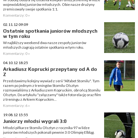
wojewódzkiej juniorów młodszych. Obie nasze drużyny
zremisowały swoje spotkania 1:1.
Komentarzy: 0 »
02.11.12 09:09
Ostatnie spotkania juniorów młodszych
w tym roku
W najbliższy weekend dwa nasze zespoły juniorów
młodszych zagrają ostatnie spotkania w tym roku.
Komentarzy: 0 »
04.10.12 18:25
Arkadiusz Koprucki przepytany od A do
Z
Przedstawimy kolejny wywiad z serii "Alfabet Stomilu". Tym
razem po jednym z treningów Stomilu Olsztyn
rozmawialiśmy z Arkadiuszem Kopruckim, obrońcą Stomilu
Olsztyn. Do artykułu "załączamy" także fotorelację oraz film
z treningu z Arkiem Kopruckim...
Komentarzy: 6 »
19.08.12 15:55
Juniorzy młodsi wygrali 3:0
Młodzi piłkarze Stomilu Olsztyn z rocznika 97 w lidze
juniorów młodszych pokonali pewnie 3:0 Olimpię Elbląg.