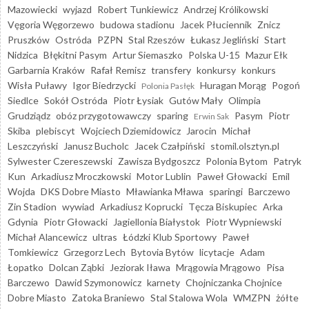
Mazowiecki
wyjazd
Robert Tunkiewicz
Andrzej Królikowski
Vęgoria Węgorzewo
budowa stadionu
Jacek Płuciennik
Znicz
Pruszków
Ostróda
PZPN
Stal Rzeszów
Łukasz Jegliński
Start
Nidzica
Błękitni Pasym
Artur Siemaszko
Polska U-15
Mazur Ełk
Garbarnia Kraków
Rafał Remisz
transfery
konkursy
konkurs
Wisła Puławy
Igor Biedrzycki
Huragan Morąg
Pogoń
Polonia Pasłęk
Siedlce
Sokół Ostróda
Piotr Łysiak
Gutów Mały
Olimpia
Grudziądz
obóz przygotowawczy
sparing
Pasym
Piotr
Erwin Sak
Skiba
plebiscyt
Wojciech Dziemidowicz
Jarocin
Michał
Leszczyński
Janusz Bucholc
Jacek Czałpiński
stomil.olsztyn.pl
Sylwester Czereszewski
Zawisza Bydgoszcz
Polonia Bytom
Patryk
Kun
Arkadiusz Mroczkowski
Motor Lublin
Paweł Głowacki
Emil
Wojda
DKS Dobre Miasto
Mławianka Mława
sparingi
Barczewo
Zin Stadion
wywiad
Arkadiusz Koprucki
Tęcza Biskupiec
Arka
Gdynia
Piotr Głowacki
Jagiellonia Białystok
Piotr Wypniewski
Michał Alancewicz
ultras
Łódzki Klub Sportowy
Paweł
Tomkiewicz
Grzegorz Lech
Bytovia Bytów
licytacje
Adam
Łopatko
Dolcan Ząbki
Jeziorak Iława
Mrągowia Mrągowo
Pisa
Barczewo
Dawid Szymonowicz
karnety
Chojniczanka Chojnice
Dobre Miasto
Zatoka Braniewo
Stal Stalowa Wola
WMZPN
żółte