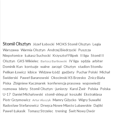
Stomil Olsztyn
Józef Łobocki
MOKS Stomil Olsztyn
Legia
Warszawa
Warmia Olsztyn
Andrzej Biedrzycki
Puszcza
Niepołomice
Łukasz Suchocki
Krzysztof Filipek
II liga
Stomil II
Olsztyn
GKS Wikielec
IV liga
sędzia
arbiter
Bartosz Bartkowski
Dominik Kun
kontuzje
walne
zarząd
Olsztyn
stadion Stomilu
Pelikan Łowicz
kibice
Widzew Łódź
gadżety
Puchar Polski
Michał
Świderski
Paweł Baranowski
Okocimski KS Brzesko
Znicz Biała
Piska
Zbigniew Kaczmarek
konferencja prasowa
wypowiedź
rozmowa
bilety
Stomil Olsztyn - juniorzy
Karol Żwir
Polska
Polska
U-17
Daniel Michałowski
stomil-sklep.pl
koszulki
Ekstraklasa
Piotr Grzymowicz
Mamry Giżycko
Wigry Suwałki
Artur Aluszyk
Radosław Stefanowicz
Drwęca Nowe Miasto Lubawskie
Dajtki
Paweł Łukasik
Tomasz Strzelec
trening
Świt Nowy Dwór