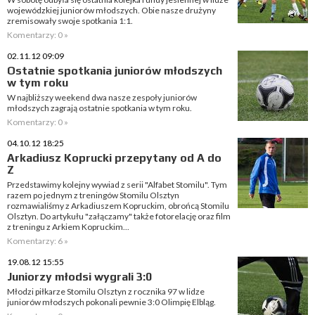
wojewódzkiej juniorów młodszych. Obie nasze drużyny
zremisowały swoje spotkania 1:1.
Komentarzy: 0 »
02.11.12 09:09
Ostatnie spotkania juniorów młodszych
w tym roku
W najbliższy weekend dwa nasze zespoły juniorów
młodszych zagrają ostatnie spotkania w tym roku.
Komentarzy: 0 »
04.10.12 18:25
Arkadiusz Koprucki przepytany od A do
Z
Przedstawimy kolejny wywiad z serii "Alfabet Stomilu". Tym
razem po jednym z treningów Stomilu Olsztyn
rozmawialiśmy z Arkadiuszem Kopruckim, obrońcą Stomilu
Olsztyn. Do artykułu "załączamy" także fotorelację oraz film
z treningu z Arkiem Kopruckim...
Komentarzy: 6 »
19.08.12 15:55
Juniorzy młodsi wygrali 3:0
Młodzi piłkarze Stomilu Olsztyn z rocznika 97 w lidze
juniorów młodszych pokonali pewnie 3:0 Olimpię Elbląg.