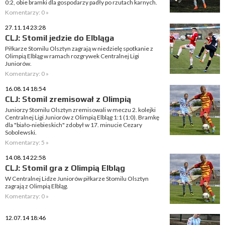
0:2, obie bramki dla gospodarzy padły po rzutach karnych.
Komentarzy: 0 »
27.11.14 23:28
CLJ: Stomil jedzie do Elbląga
Piłkarze Stomilu Olsztyn zagrają w niedzielę spotkanie z
Olimpią Elbląg w ramach rozgrywek Centralnej Ligi
Juniorów.
Komentarzy: 0 »
16.08.14 18:54
CLJ: Stomil zremisował z Olimpią
Juniorzy Stomilu Olsztyn zremisowali w meczu 2. kolejki
Centralnej Ligi Juniorów z Olimpią Elbląg 1:1 (1:0). Bramkę
dla "biało-niebieskich" zdobył w 17. minucie Cezary
Sobolewski.
Komentarzy: 5 »
14.08.14 22:58
CLJ: Stomil gra z Olimpią Elbląg
W Centralnej Lidze Juniorów piłkarze Stomilu Olsztyn
zagrają z Olimpią Elbląg.
Komentarzy: 0 »
12.07.14 18:46