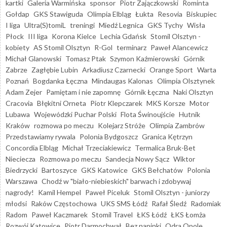
kartki
Galeria Warmińska
sponsor
Piotr Zajączkowski
Rominta
Gołdap
GKS Stawiguda
Olimpia Elbląg
Łukta
Resovia
Biskupiec
I liga
Ultra(S)tomiL
treningi
Miedź Legnica
GKS Tychy
Wisła
Płock
III liga
Korona Kielce
Lechia Gdańsk
Stomil Olsztyn -
kobiety
AS Stomil Olsztyn
R-Gol
terminarz
Paweł Alancewicz
Michał Glanowski
Tomasz Ptak
Szymon Kaźmierowski
Górnik
Zabrze
Zagłębie Lubin
Arkadiusz Czarnecki
Orange Sport
Warta
Poznań
Bogdanka Łęczna
Mindaugas Kalonas
Olimpia Olsztynek
Adam Zejer
Pamiętam i nie zapomnę
Górnik Łęczna
Naki Olsztyn
Cracovia
Błękitni Orneta
Piotr Klepczarek
MKS Korsze
Motor
Lubawa
Wojewódzki Puchar Polski
Flota Świnoujście
Hutnik
Kraków
rozmowa po meczu
Kolejarz Stróże
Olimpia Zambrów
Przedstawiamy rywala
Polonia Bydgoszcz
Granica Kętrzyn
Concordia Elbląg
Michał Trzeciakiewicz
Termalica Bruk-Bet
Nieciecza
Rozmowa po meczu
Sandecja Nowy Sącz
Wiktor
Biedrzycki
Bartoszyce
GKS Katowice
GKS Bełchatów
Polonia
Warszawa
Chodź w "biało-niebieskich" barwach i zdobywaj
nagrody!
Kamil Hempel
Paweł Piceluk
Stomil Olsztyn - juniorzy
młodsi
Raków Częstochowa
UKS SMS Łódź
Rafał Śledź
Radomiak
Radom
Paweł Kaczmarek
Stomil Travel
ŁKS Łódź
ŁKS Łomża
Rozwój Katowice
Piotr Darmochwał
Bez napinki
Odra Opole