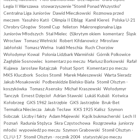
Legia II Warszawa
stowarzyszenie "Stomil Ponad Wszystko"
Centralna Liga Juniorów
Dawid Mieczkowski
Rozmowa przed
meczem
Yasuhiro Katō
Olimpia II Elbląg
Kamil Kiereś
Polska U-21
Chrobry Głogów
Stomil Cup
felieton
Makroregionalna Liga
Juniorów Młodszych
Stal Mielec
(S)krytym okiem
komentarz
Śląsk
Wrocław
Tomasz Wełnicki
Robert Kiłdanowicz
Mirosław
Jabłoński
Tomasz Wełna
Irakli Meschia
Ruch Chorzów
Wołodymyr Kowal
Polonia Lidzbark Warmiński
Górnik Polkowice
Zagłębie Sosnowiec
komentarz po meczu
Mariusz Borkowski
Rafał
Kujawa
Jarosław Ratajczak
Polsat Sport
Komentarz po meczu
MKS Kluczbork
Socios Stomil
Marek Maleszewski
Warta Sieradz
Jakub Mosakowski
Podbeskidzie Bielsko-Biała
Stomil Olsztyn -
koszykówka
Tomasz Asensky
Michał Kraszewski
Wołodymyr
Tanczyk
Ernest Dzięcioł
Adrian Stawski
Lukáš Kubáň
Kotwica
Kołobrzeg
GKS 1962 Jastrzębie
GKS Jastrzębie
Bruk-Bet
Termalica Nieciecza
Jakub Tecław
KKS 1925 Kalisz
Szymon
Sobczak
Liczby i fakty
Adam Majewski
Kącik bukmacherski
Lech II
Poznań
Radunia Stężyca
Skra Częstochowa
Rozgrzewka
juniorzy
młodsi
wypowiedź po meczu
Szymon Grabowski
Stomil Olsztyn -
CLJ U-17
Stomil Olsztyn - rocznik 2004
statystyki po meczu