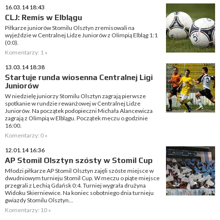
16.03.14 18:43
CLJ: Remis w Elblągu
Piłkarze juniorów Stomilu Olsztyn zremisowali na
wyjeździe w Centralnej Lidze Juniorów z Olimpią Elbląg 1:1
(0:0).
Komentarzy: 1 »
13.03.14 18:38
Startuje runda wiosenna Centralnej Ligi
Juniorów
W niedzielę juniorzy Stomilu Olsztyn zagrają pierwsze
spotkanie w rundzie rewanżowej w Centralnej Lidze
Juniorów. Na początek podopieczni Michała Alancewicza
zagrają z Olimpią w Elblągu. Początek meczu o godzinie
16:00.
Komentarzy: 0 »
12.01.14 16:36
AP Stomil Olsztyn szósty w Stomil Cup
Młodzi piłkarze AP Stomil Olsztyn zajęli szóste miejsce w
dwudniowym turnieju Stomil Cup. W meczu o piąte miejsce
przegrali z Lechią Gdańsk 0:4. Turniej wygrała drużyna
Widoku Skierniewice. Na koniec sobotniego dnia turnieju
gwiazdy Stomilu Olsztyn...
Komentarzy: 10 »