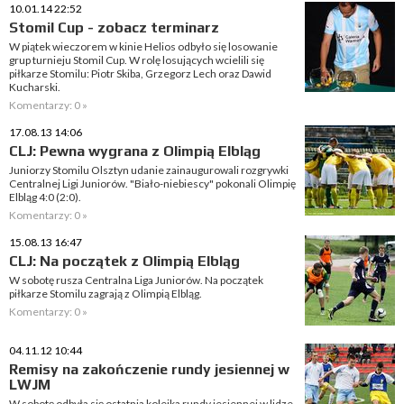
10.01.14 22:52
Stomil Cup - zobacz terminarz
W piątek wieczorem w kinie Helios odbyło się losowanie
grup turnieju Stomil Cup. W rolę losujących wcielili się
piłkarze Stomilu: Piotr Skiba, Grzegorz Lech oraz Dawid
Kucharski.
Komentarzy: 0 »
17.08.13 14:06
CLJ: Pewna wygrana z Olimpią Elbląg
Juniorzy Stomilu Olsztyn udanie zainaugurowali rozgrywki
Centralnej Ligi Juniorów. "Biało-niebiescy" pokonali Olimpię
Elbląg 4:0 (2:0).
Komentarzy: 0 »
15.08.13 16:47
CLJ: Na początek z Olimpią Elbląg
W sobotę rusza Centralna Liga Juniorów. Na początek
piłkarze Stomilu zagrają z Olimpią Elbląg.
Komentarzy: 0 »
04.11.12 10:44
Remisy na zakończenie rundy jesiennej w
LWJM
W sobotę odbyła się ostatnia kolejka rundy jesiennej w lidze