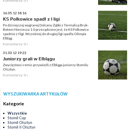
Komentarzy: 0 »
16.05.12 18:16
KS Polkowice spadł z I ligi
Po dzisiejszej wygranej Dolcanu Ząbki z Termalicą Bruk-
Betem Nieciecza 1:0 przesądzone jest, że KS Polkowice
spadnie z I ligi. Wcześniej do drugiej ligi spadła Olimpia
Elbląg.
Komentarzy: 0 »
31.03.12 19:22
Juniorzy grali w Elblągu
Zwycięstwo i remis przywieźli z Elbląga juniorzy Stomilu
Olsztyn.
Komentarzy: 0 »
WYSZUKIWARKA ARTYKUŁÓW
Kategorie
Wszystkie
Stomil Cup
Stomil Olsztyn
Stomil II Olsztyn