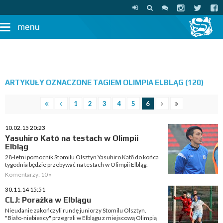
menu
ARTYKUŁY OZNACZONE TAGIEM OLIMPIA ELBLĄG (120)
1
2
3
4
5
6
10.02.15 20:23
Yasuhiro Katō na testach w Olimpii
Elbląg
28-letni pomocnik Stomilu Olsztyn Yasuhiro Katō do końca
tygodnia będzie przebywać na testach w Olimpii Elbląg.
Komentarzy: 10 »
30.11.14 15:51
CLJ: Porażka w Elblągu
Nieudanie zakończyli rundę juniorzy Stomilu Olsztyn.
"Biało-niebiescy" przegrali w Elblągu z miejscową Olimpią