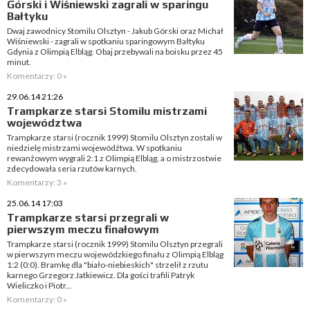
Górski i Wiśniewski zagrali w sparingu
Bałtyku
Dwaj zawodnicy Stomilu Olsztyn - Jakub Górski oraz Michał
Wiśniewski - zagrali w spotkaniu sparingowym Bałtyku
Gdynia z Olimpią Elbląg. Obaj przebywali na boisku przez 45
minut.
Komentarzy: 0 »
29.06.14 21:26
Trampkarze starsi Stomilu mistrzami
województwa
Trampkarze starsi (rocznik 1999) Stomilu Olsztyn zostali w
niedzielę mistrzami wojewódźtwa. W spotkaniu
rewanżowym wygrali 2:1 z Olimpią Elbląg, a o mistrzostwie
zdecydowała seria rzutów karnych.
Komentarzy: 3 »
25.06.14 17:03
Trampkarze starsi przegrali w
pierwszym meczu finałowym
Trampkarze starsi (rocznik 1999) Stomilu Olsztyn przegrali
w pierwszym meczu wojewódzkiego finału z Olimpią Elbląg
1:2 (0:0). Bramkę dla "biało-niebieskich" strzelił z rzutu
karnego Grzegorz Jatkiewicz. Dla gości trafili Patryk
Wieliczko i Piotr...
Komentarzy: 0 »