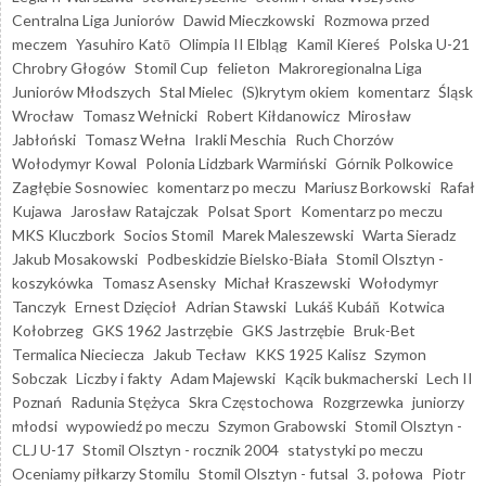
Centralna Liga Juniorów
Dawid Mieczkowski
Rozmowa przed
meczem
Yasuhiro Katō
Olimpia II Elbląg
Kamil Kiereś
Polska U-21
Chrobry Głogów
Stomil Cup
felieton
Makroregionalna Liga
Juniorów Młodszych
Stal Mielec
(S)krytym okiem
komentarz
Śląsk
Wrocław
Tomasz Wełnicki
Robert Kiłdanowicz
Mirosław
Jabłoński
Tomasz Wełna
Irakli Meschia
Ruch Chorzów
Wołodymyr Kowal
Polonia Lidzbark Warmiński
Górnik Polkowice
Zagłębie Sosnowiec
komentarz po meczu
Mariusz Borkowski
Rafał
Kujawa
Jarosław Ratajczak
Polsat Sport
Komentarz po meczu
MKS Kluczbork
Socios Stomil
Marek Maleszewski
Warta Sieradz
Jakub Mosakowski
Podbeskidzie Bielsko-Biała
Stomil Olsztyn -
koszykówka
Tomasz Asensky
Michał Kraszewski
Wołodymyr
Tanczyk
Ernest Dzięcioł
Adrian Stawski
Lukáš Kubáň
Kotwica
Kołobrzeg
GKS 1962 Jastrzębie
GKS Jastrzębie
Bruk-Bet
Termalica Nieciecza
Jakub Tecław
KKS 1925 Kalisz
Szymon
Sobczak
Liczby i fakty
Adam Majewski
Kącik bukmacherski
Lech II
Poznań
Radunia Stężyca
Skra Częstochowa
Rozgrzewka
juniorzy
młodsi
wypowiedź po meczu
Szymon Grabowski
Stomil Olsztyn -
CLJ U-17
Stomil Olsztyn - rocznik 2004
statystyki po meczu
Oceniamy piłkarzy Stomilu
Stomil Olsztyn - futsal
3. połowa
Piotr