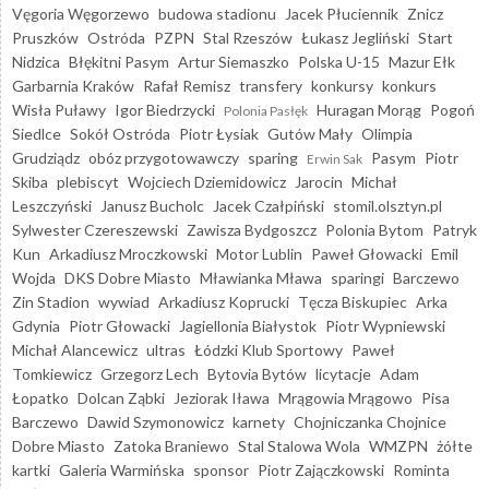
Vęgoria Węgorzewo
budowa stadionu
Jacek Płuciennik
Znicz
Pruszków
Ostróda
PZPN
Stal Rzeszów
Łukasz Jegliński
Start
Nidzica
Błękitni Pasym
Artur Siemaszko
Polska U-15
Mazur Ełk
Garbarnia Kraków
Rafał Remisz
transfery
konkursy
konkurs
Wisła Puławy
Igor Biedrzycki
Huragan Morąg
Pogoń
Polonia Pasłęk
Siedlce
Sokół Ostróda
Piotr Łysiak
Gutów Mały
Olimpia
Grudziądz
obóz przygotowawczy
sparing
Pasym
Piotr
Erwin Sak
Skiba
plebiscyt
Wojciech Dziemidowicz
Jarocin
Michał
Leszczyński
Janusz Bucholc
Jacek Czałpiński
stomil.olsztyn.pl
Sylwester Czereszewski
Zawisza Bydgoszcz
Polonia Bytom
Patryk
Kun
Arkadiusz Mroczkowski
Motor Lublin
Paweł Głowacki
Emil
Wojda
DKS Dobre Miasto
Mławianka Mława
sparingi
Barczewo
Zin Stadion
wywiad
Arkadiusz Koprucki
Tęcza Biskupiec
Arka
Gdynia
Piotr Głowacki
Jagiellonia Białystok
Piotr Wypniewski
Michał Alancewicz
ultras
Łódzki Klub Sportowy
Paweł
Tomkiewicz
Grzegorz Lech
Bytovia Bytów
licytacje
Adam
Łopatko
Dolcan Ząbki
Jeziorak Iława
Mrągowia Mrągowo
Pisa
Barczewo
Dawid Szymonowicz
karnety
Chojniczanka Chojnice
Dobre Miasto
Zatoka Braniewo
Stal Stalowa Wola
WMZPN
żółte
kartki
Galeria Warmińska
sponsor
Piotr Zajączkowski
Rominta