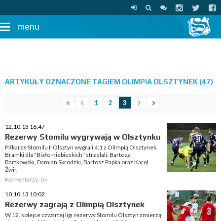
menu
ARTYKUŁY OZNACZONE TAGIEM OLIMPIA OLSZTYNEK (47)
1
2
3
12.10.13 16:47
Rezerwy Stomilu wygrywają w Olsztynku
Piłkarze Stomilu II Olsztyn wygrali 4:1 z Olimpią Olsztynek.
Bramki dla "Biało-niebieskich" strzelali: Bartosz
Bartkowski, Damian Skrodzki, Bartosz Papka oraz Karol
Żwir.
Komentarzy: 0 »
10.10.13 10:02
Rezerwy zagrają z Olimpią Olsztynek
W 12. kolejce czwartej ligi rezerwy Stomilu Olsztyn zmierzą