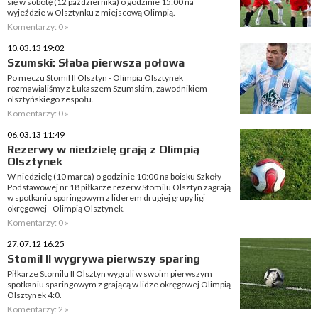
się w sobotę (12 października) o godzinie 15:00 na
wyjeździe w Olsztynku z miejscową Olimpią.
Komentarzy: 0 »
10.03.13 19:02
Szumski: Słaba pierwsza połowa
Po meczu Stomil II Olsztyn - Olimpia Olsztynek
rozmawialiśmy z Łukaszem Szumskim, zawodnikiem
olsztyńskiego zespołu.
Komentarzy: 0 »
06.03.13 11:49
Rezerwy w niedzielę grają z Olimpią
Olsztynek
W niedzielę (10 marca) o godzinie 10:00 na boisku Szkoły
Podstawowej nr 18 piłkarze rezerw Stomilu Olsztyn zagrają
w spotkaniu sparingowym z liderem drugiej grupy ligi
okręgowej - Olimpią Olsztynek.
Komentarzy: 0 »
27.07.12 16:25
Stomil II wygrywa pierwszy sparing
Piłkarze Stomilu II Olsztyn wygrali w swoim pierwszym
spotkaniu sparingowym z grającą w lidze okręgowej Olimpią
Olsztynek 4:0.
Komentarzy: 2 »