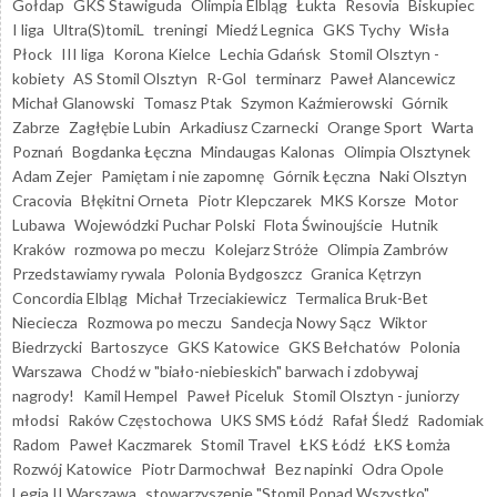
Gołdap
GKS Stawiguda
Olimpia Elbląg
Łukta
Resovia
Biskupiec
I liga
Ultra(S)tomiL
treningi
Miedź Legnica
GKS Tychy
Wisła
Płock
III liga
Korona Kielce
Lechia Gdańsk
Stomil Olsztyn -
kobiety
AS Stomil Olsztyn
R-Gol
terminarz
Paweł Alancewicz
Michał Glanowski
Tomasz Ptak
Szymon Kaźmierowski
Górnik
Zabrze
Zagłębie Lubin
Arkadiusz Czarnecki
Orange Sport
Warta
Poznań
Bogdanka Łęczna
Mindaugas Kalonas
Olimpia Olsztynek
Adam Zejer
Pamiętam i nie zapomnę
Górnik Łęczna
Naki Olsztyn
Cracovia
Błękitni Orneta
Piotr Klepczarek
MKS Korsze
Motor
Lubawa
Wojewódzki Puchar Polski
Flota Świnoujście
Hutnik
Kraków
rozmowa po meczu
Kolejarz Stróże
Olimpia Zambrów
Przedstawiamy rywala
Polonia Bydgoszcz
Granica Kętrzyn
Concordia Elbląg
Michał Trzeciakiewicz
Termalica Bruk-Bet
Nieciecza
Rozmowa po meczu
Sandecja Nowy Sącz
Wiktor
Biedrzycki
Bartoszyce
GKS Katowice
GKS Bełchatów
Polonia
Warszawa
Chodź w "biało-niebieskich" barwach i zdobywaj
nagrody!
Kamil Hempel
Paweł Piceluk
Stomil Olsztyn - juniorzy
młodsi
Raków Częstochowa
UKS SMS Łódź
Rafał Śledź
Radomiak
Radom
Paweł Kaczmarek
Stomil Travel
ŁKS Łódź
ŁKS Łomża
Rozwój Katowice
Piotr Darmochwał
Bez napinki
Odra Opole
Legia II Warszawa
stowarzyszenie "Stomil Ponad Wszystko"