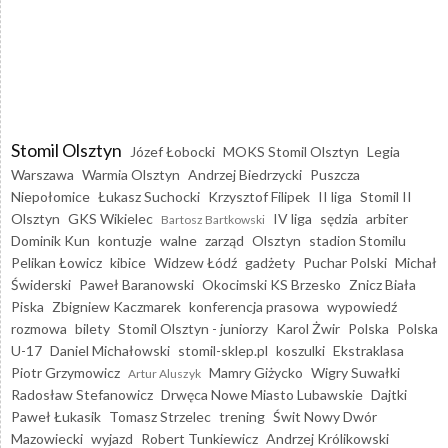
Stomil Olsztyn
Józef Łobocki
MOKS Stomil Olsztyn
Legia
Warszawa
Warmia Olsztyn
Andrzej Biedrzycki
Puszcza
Niepołomice
Łukasz Suchocki
Krzysztof Filipek
II liga
Stomil II
Olsztyn
GKS Wikielec
IV liga
sędzia
arbiter
Bartosz Bartkowski
Dominik Kun
kontuzje
walne
zarząd
Olsztyn
stadion Stomilu
Pelikan Łowicz
kibice
Widzew Łódź
gadżety
Puchar Polski
Michał
Świderski
Paweł Baranowski
Okocimski KS Brzesko
Znicz Biała
Piska
Zbigniew Kaczmarek
konferencja prasowa
wypowiedź
rozmowa
bilety
Stomil Olsztyn - juniorzy
Karol Żwir
Polska
Polska
U-17
Daniel Michałowski
stomil-sklep.pl
koszulki
Ekstraklasa
Piotr Grzymowicz
Mamry Giżycko
Wigry Suwałki
Artur Aluszyk
Radosław Stefanowicz
Drwęca Nowe Miasto Lubawskie
Dajtki
Paweł Łukasik
Tomasz Strzelec
trening
Świt Nowy Dwór
Mazowiecki
wyjazd
Robert Tunkiewicz
Andrzej Królikowski