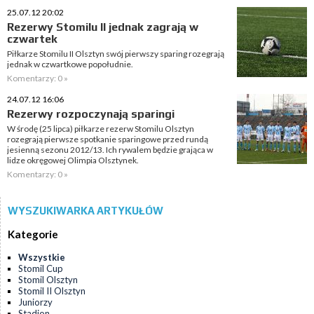
25.07.12 20:02
Rezerwy Stomilu II jednak zagrają w
czwartek
Piłkarze Stomilu II Olsztyn swój pierwszy sparing rozegrają
jednak w czwartkowe popołudnie.
Komentarzy: 0 »
24.07.12 16:06
Rezerwy rozpoczynają sparingi
W środę (25 lipca) piłkarze rezerw Stomilu Olsztyn
rozegrają pierwsze spotkanie sparingowe przed rundą
jesienną sezonu 2012/13. Ich rywalem będzie grająca w
lidze okręgowej Olimpia Olsztynek.
Komentarzy: 0 »
WYSZUKIWARKA ARTYKUŁÓW
Kategorie
Wszystkie
Stomil Cup
Stomil Olsztyn
Stomil II Olsztyn
Juniorzy
Stadion