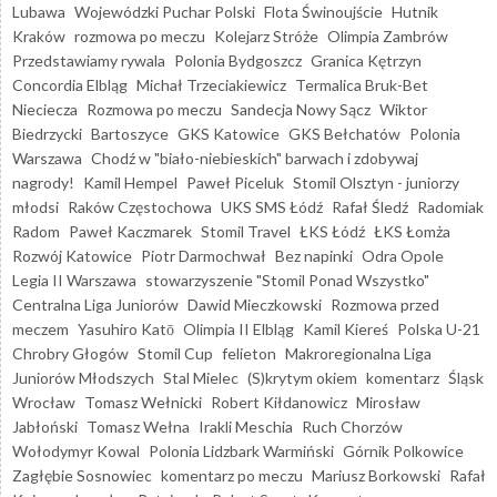
Lubawa
Wojewódzki Puchar Polski
Flota Świnoujście
Hutnik
Kraków
rozmowa po meczu
Kolejarz Stróże
Olimpia Zambrów
Przedstawiamy rywala
Polonia Bydgoszcz
Granica Kętrzyn
Concordia Elbląg
Michał Trzeciakiewicz
Termalica Bruk-Bet
Nieciecza
Rozmowa po meczu
Sandecja Nowy Sącz
Wiktor
Biedrzycki
Bartoszyce
GKS Katowice
GKS Bełchatów
Polonia
Warszawa
Chodź w "biało-niebieskich" barwach i zdobywaj
nagrody!
Kamil Hempel
Paweł Piceluk
Stomil Olsztyn - juniorzy
młodsi
Raków Częstochowa
UKS SMS Łódź
Rafał Śledź
Radomiak
Radom
Paweł Kaczmarek
Stomil Travel
ŁKS Łódź
ŁKS Łomża
Rozwój Katowice
Piotr Darmochwał
Bez napinki
Odra Opole
Legia II Warszawa
stowarzyszenie "Stomil Ponad Wszystko"
Centralna Liga Juniorów
Dawid Mieczkowski
Rozmowa przed
meczem
Yasuhiro Katō
Olimpia II Elbląg
Kamil Kiereś
Polska U-21
Chrobry Głogów
Stomil Cup
felieton
Makroregionalna Liga
Juniorów Młodszych
Stal Mielec
(S)krytym okiem
komentarz
Śląsk
Wrocław
Tomasz Wełnicki
Robert Kiłdanowicz
Mirosław
Jabłoński
Tomasz Wełna
Irakli Meschia
Ruch Chorzów
Wołodymyr Kowal
Polonia Lidzbark Warmiński
Górnik Polkowice
Zagłębie Sosnowiec
komentarz po meczu
Mariusz Borkowski
Rafał