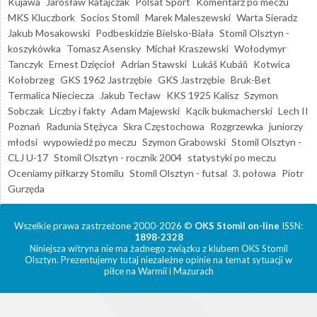
Kujawa
Jarosław Ratajczak
Polsat Sport
Komentarz po meczu
MKS Kluczbork
Socios Stomil
Marek Maleszewski
Warta Sieradz
Jakub Mosakowski
Podbeskidzie Bielsko-Biała
Stomil Olsztyn -
koszykówka
Tomasz Asensky
Michał Kraszewski
Wołodymyr
Tanczyk
Ernest Dzięcioł
Adrian Stawski
Lukáš Kubáň
Kotwica
Kołobrzeg
GKS 1962 Jastrzębie
GKS Jastrzębie
Bruk-Bet
Termalica Nieciecza
Jakub Tecław
KKS 1925 Kalisz
Szymon
Sobczak
Liczby i fakty
Adam Majewski
Kącik bukmacherski
Lech II
Poznań
Radunia Stężyca
Skra Częstochowa
Rozgrzewka
juniorzy
młodsi
wypowiedź po meczu
Szymon Grabowski
Stomil Olsztyn -
CLJ U-17
Stomil Olsztyn - rocznik 2004
statystyki po meczu
Oceniamy piłkarzy Stomilu
Stomil Olsztyn - futsal
3. połowa
Piotr
Gurzęda
Wszelkie prawa zastrzeżone 2000-2026 ©
OKS Stomil on-line
ISSN:
1898-2328
Niniejsza witryna nie ma żadnego związku z klubem OKS Stomil
Olsztyn. Prezentujemy tutaj niezależne opinie na temat sytuacji w
piłce na Warmii i Mazurach