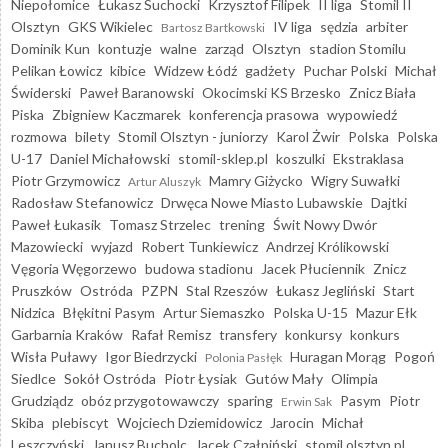
Niepołomice
Łukasz Suchocki
Krzysztof Filipek
II liga
Stomil II
Olsztyn
GKS Wikielec
IV liga
sędzia
arbiter
Bartosz Bartkowski
Dominik Kun
kontuzje
walne
zarząd
Olsztyn
stadion Stomilu
Pelikan Łowicz
kibice
Widzew Łódź
gadżety
Puchar Polski
Michał
Świderski
Paweł Baranowski
Okocimski KS Brzesko
Znicz Biała
Piska
Zbigniew Kaczmarek
konferencja prasowa
wypowiedź
rozmowa
bilety
Stomil Olsztyn - juniorzy
Karol Żwir
Polska
Polska
U-17
Daniel Michałowski
stomil-sklep.pl
koszulki
Ekstraklasa
Piotr Grzymowicz
Mamry Giżycko
Wigry Suwałki
Artur Aluszyk
Radosław Stefanowicz
Drwęca Nowe Miasto Lubawskie
Dajtki
Paweł Łukasik
Tomasz Strzelec
trening
Świt Nowy Dwór
Mazowiecki
wyjazd
Robert Tunkiewicz
Andrzej Królikowski
Vęgoria Węgorzewo
budowa stadionu
Jacek Płuciennik
Znicz
Pruszków
Ostróda
PZPN
Stal Rzeszów
Łukasz Jegliński
Start
Nidzica
Błękitni Pasym
Artur Siemaszko
Polska U-15
Mazur Ełk
Garbarnia Kraków
Rafał Remisz
transfery
konkursy
konkurs
Wisła Puławy
Igor Biedrzycki
Huragan Morąg
Pogoń
Polonia Pasłęk
Siedlce
Sokół Ostróda
Piotr Łysiak
Gutów Mały
Olimpia
Grudziądz
obóz przygotowawczy
sparing
Pasym
Piotr
Erwin Sak
Skiba
plebiscyt
Wojciech Dziemidowicz
Jarocin
Michał
Leszczyński
Janusz Bucholc
Jacek Czałpiński
stomil.olsztyn.pl