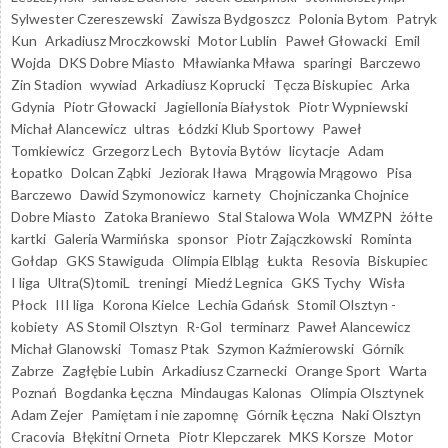
Sylwester Czereszewski
Zawisza Bydgoszcz
Polonia Bytom
Patryk
Kun
Arkadiusz Mroczkowski
Motor Lublin
Paweł Głowacki
Emil
Wojda
DKS Dobre Miasto
Mławianka Mława
sparingi
Barczewo
Zin Stadion
wywiad
Arkadiusz Koprucki
Tęcza Biskupiec
Arka
Gdynia
Piotr Głowacki
Jagiellonia Białystok
Piotr Wypniewski
Michał Alancewicz
ultras
Łódzki Klub Sportowy
Paweł
Tomkiewicz
Grzegorz Lech
Bytovia Bytów
licytacje
Adam
Łopatko
Dolcan Ząbki
Jeziorak Iława
Mrągowia Mrągowo
Pisa
Barczewo
Dawid Szymonowicz
karnety
Chojniczanka Chojnice
Dobre Miasto
Zatoka Braniewo
Stal Stalowa Wola
WMZPN
żółte
kartki
Galeria Warmińska
sponsor
Piotr Zajączkowski
Rominta
Gołdap
GKS Stawiguda
Olimpia Elbląg
Łukta
Resovia
Biskupiec
I liga
Ultra(S)tomiL
treningi
Miedź Legnica
GKS Tychy
Wisła
Płock
III liga
Korona Kielce
Lechia Gdańsk
Stomil Olsztyn -
kobiety
AS Stomil Olsztyn
R-Gol
terminarz
Paweł Alancewicz
Michał Glanowski
Tomasz Ptak
Szymon Kaźmierowski
Górnik
Zabrze
Zagłębie Lubin
Arkadiusz Czarnecki
Orange Sport
Warta
Poznań
Bogdanka Łęczna
Mindaugas Kalonas
Olimpia Olsztynek
Adam Zejer
Pamiętam i nie zapomnę
Górnik Łęczna
Naki Olsztyn
Cracovia
Błękitni Orneta
Piotr Klepczarek
MKS Korsze
Motor