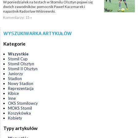
W poniedziałek na testach w Stomilu Olsztyn pojawi się
dwóch zawodników: pomocnik Paweł Kaczmarek i
napastnik Radosław Wiśniewski.
Komentarzy: 15 »
WYSZUKIWARKA ARTYKUŁÓW
Kategorie
Wszystkie
Stomil Cup
Stomil Olsztyn
Stomil II Olsztyn
Juniorzy
Stadion
Nowy Stadion
Reprezentacja
Kibice
Inne
OKS Stomilowcy
MOKS Stomil
Koszykówka
Kobiety
Typy artykułów