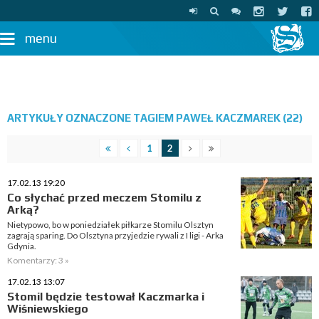
menu
ARTYKUŁY OZNACZONE TAGIEM PAWEŁ KACZMAREK (22)
1
2
17.02.13 19:20
Co słychać przed meczem Stomilu z
Arką?
Nietypowo, bo w poniedziałek piłkarze Stomilu Olsztyn
zagrają sparing. Do Olsztyna przyjedzie rywali z I ligi - Arka
Gdynia.
Komentarzy: 3 »
17.02.13 13:07
Stomil będzie testował Kaczmarka i
Wiśniewskiego