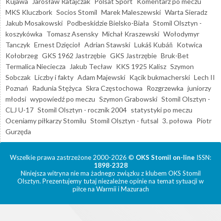
Kujawa
Jarosław Ratajczak
Polsat Sport
Komentarz po meczu
MKS Kluczbork
Socios Stomil
Marek Maleszewski
Warta Sieradz
Jakub Mosakowski
Podbeskidzie Bielsko-Biała
Stomil Olsztyn -
koszykówka
Tomasz Asensky
Michał Kraszewski
Wołodymyr
Tanczyk
Ernest Dzięcioł
Adrian Stawski
Lukáš Kubáň
Kotwica
Kołobrzeg
GKS 1962 Jastrzębie
GKS Jastrzębie
Bruk-Bet
Termalica Nieciecza
Jakub Tecław
KKS 1925 Kalisz
Szymon
Sobczak
Liczby i fakty
Adam Majewski
Kącik bukmacherski
Lech II
Poznań
Radunia Stężyca
Skra Częstochowa
Rozgrzewka
juniorzy
młodsi
wypowiedź po meczu
Szymon Grabowski
Stomil Olsztyn -
CLJ U-17
Stomil Olsztyn - rocznik 2004
statystyki po meczu
Oceniamy piłkarzy Stomilu
Stomil Olsztyn - futsal
3. połowa
Piotr
Gurzęda
Wszelkie prawa zastrzeżone 2000-2026 ©
OKS Stomil on-line
ISSN:
1898-2328
Niniejsza witryna nie ma żadnego związku z klubem OKS Stomil
Olsztyn. Prezentujemy tutaj niezależne opinie na temat sytuacji w
piłce na Warmii i Mazurach