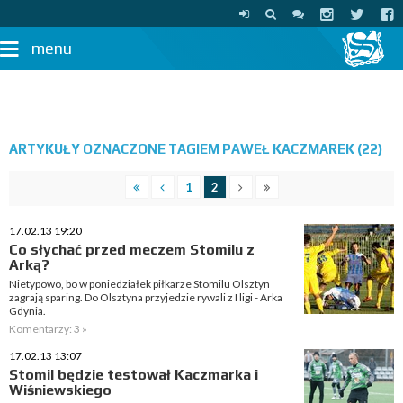
menu
ARTYKUŁY OZNACZONE TAGIEM PAWEŁ KACZMAREK (22)
1
2
17.02.13 19:20
Co słychać przed meczem Stomilu z
Arką?
Nietypowo, bo w poniedziałek piłkarze Stomilu Olsztyn
zagrają sparing. Do Olsztyna przyjedzie rywali z I ligi - Arka
Gdynia.
Komentarzy: 3 »
17.02.13 13:07
Stomil będzie testował Kaczmarka i
Wiśniewskiego