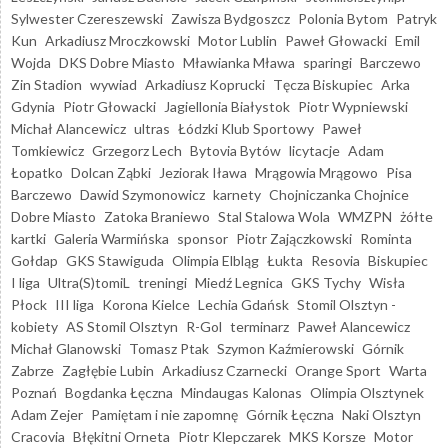
Sylwester Czereszewski
Zawisza Bydgoszcz
Polonia Bytom
Patryk
Kun
Arkadiusz Mroczkowski
Motor Lublin
Paweł Głowacki
Emil
Wojda
DKS Dobre Miasto
Mławianka Mława
sparingi
Barczewo
Zin Stadion
wywiad
Arkadiusz Koprucki
Tęcza Biskupiec
Arka
Gdynia
Piotr Głowacki
Jagiellonia Białystok
Piotr Wypniewski
Michał Alancewicz
ultras
Łódzki Klub Sportowy
Paweł
Tomkiewicz
Grzegorz Lech
Bytovia Bytów
licytacje
Adam
Łopatko
Dolcan Ząbki
Jeziorak Iława
Mrągowia Mrągowo
Pisa
Barczewo
Dawid Szymonowicz
karnety
Chojniczanka Chojnice
Dobre Miasto
Zatoka Braniewo
Stal Stalowa Wola
WMZPN
żółte
kartki
Galeria Warmińska
sponsor
Piotr Zajączkowski
Rominta
Gołdap
GKS Stawiguda
Olimpia Elbląg
Łukta
Resovia
Biskupiec
I liga
Ultra(S)tomiL
treningi
Miedź Legnica
GKS Tychy
Wisła
Płock
III liga
Korona Kielce
Lechia Gdańsk
Stomil Olsztyn -
kobiety
AS Stomil Olsztyn
R-Gol
terminarz
Paweł Alancewicz
Michał Glanowski
Tomasz Ptak
Szymon Kaźmierowski
Górnik
Zabrze
Zagłębie Lubin
Arkadiusz Czarnecki
Orange Sport
Warta
Poznań
Bogdanka Łęczna
Mindaugas Kalonas
Olimpia Olsztynek
Adam Zejer
Pamiętam i nie zapomnę
Górnik Łęczna
Naki Olsztyn
Cracovia
Błękitni Orneta
Piotr Klepczarek
MKS Korsze
Motor