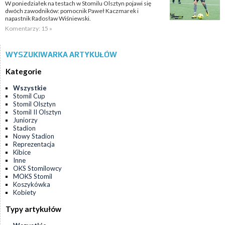
W poniedziałek na testach w Stomilu Olsztyn pojawi się
dwóch zawodników: pomocnik Paweł Kaczmarek i
napastnik Radosław Wiśniewski.
Komentarzy: 15 »
WYSZUKIWARKA ARTYKUŁÓW
Kategorie
Wszystkie
Stomil Cup
Stomil Olsztyn
Stomil II Olsztyn
Juniorzy
Stadion
Nowy Stadion
Reprezentacja
Kibice
Inne
OKS Stomilowcy
MOKS Stomil
Koszykówka
Kobiety
Typy artykułów