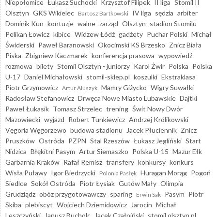
Niepołomice
Łukasz Suchocki
Krzysztof Filipek
II liga
Stomil II
Olsztyn
GKS Wikielec
IV liga
sędzia
arbiter
Bartosz Bartkowski
Dominik Kun
kontuzje
walne
zarząd
Olsztyn
stadion Stomilu
Pelikan Łowicz
kibice
Widzew Łódź
gadżety
Puchar Polski
Michał
Świderski
Paweł Baranowski
Okocimski KS Brzesko
Znicz Biała
Piska
Zbigniew Kaczmarek
konferencja prasowa
wypowiedź
rozmowa
bilety
Stomil Olsztyn - juniorzy
Karol Żwir
Polska
Polska
U-17
Daniel Michałowski
stomil-sklep.pl
koszulki
Ekstraklasa
Piotr Grzymowicz
Mamry Giżycko
Wigry Suwałki
Artur Aluszyk
Radosław Stefanowicz
Drwęca Nowe Miasto Lubawskie
Dajtki
Paweł Łukasik
Tomasz Strzelec
trening
Świt Nowy Dwór
Mazowiecki
wyjazd
Robert Tunkiewicz
Andrzej Królikowski
Vęgoria Węgorzewo
budowa stadionu
Jacek Płuciennik
Znicz
Pruszków
Ostróda
PZPN
Stal Rzeszów
Łukasz Jegliński
Start
Nidzica
Błękitni Pasym
Artur Siemaszko
Polska U-15
Mazur Ełk
Garbarnia Kraków
Rafał Remisz
transfery
konkursy
konkurs
Wisła Puławy
Igor Biedrzycki
Huragan Morąg
Pogoń
Polonia Pasłęk
Siedlce
Sokół Ostróda
Piotr Łysiak
Gutów Mały
Olimpia
Grudziądz
obóz przygotowawczy
sparing
Pasym
Piotr
Erwin Sak
Skiba
plebiscyt
Wojciech Dziemidowicz
Jarocin
Michał
Leszczyński
Janusz Bucholc
Jacek Czałpiński
stomil.olsztyn.pl