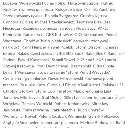
Lubawa
Wojewódzki Puchar Polski
Flota Świnoujście
Hutnik
Kraków
rozmowa po meczu
Kolejarz Stróże
Olimpia Zambrów
Przedstawiamy rywala
Polonia Bydgoszcz
Granica Kętrzyn
Concordia Elbląg
Michał Trzeciakiewicz
Termalica Bruk-Bet
Nieciecza
Rozmowa po meczu
Sandecja Nowy Sącz
Wiktor
Biedrzycki
Bartoszyce
GKS Katowice
GKS Bełchatów
Polonia
Warszawa
Chodź w "biało-niebieskich" barwach i zdobywaj
nagrody!
Kamil Hempel
Paweł Piceluk
Stomil Olsztyn - juniorzy
młodsi
Raków Częstochowa
UKS SMS Łódź
Rafał Śledź
Radomiak
Radom
Paweł Kaczmarek
Stomil Travel
ŁKS Łódź
ŁKS Łomża
Rozwój Katowice
Piotr Darmochwał
Bez napinki
Odra Opole
Legia II Warszawa
stowarzyszenie "Stomil Ponad Wszystko"
Centralna Liga Juniorów
Dawid Mieczkowski
Rozmowa przed
meczem
Yasuhiro Katō
Olimpia II Elbląg
Kamil Kiereś
Polska U-21
Chrobry Głogów
Stomil Cup
felieton
Makroregionalna Liga
Juniorów Młodszych
Stal Mielec
(S)krytym okiem
komentarz
Śląsk
Wrocław
Tomasz Wełnicki
Robert Kiłdanowicz
Mirosław
Jabłoński
Tomasz Wełna
Irakli Meschia
Ruch Chorzów
Wołodymyr Kowal
Polonia Lidzbark Warmiński
Górnik Polkowice
Zagłębie Sosnowiec
komentarz po meczu
Mariusz Borkowski
Rafał