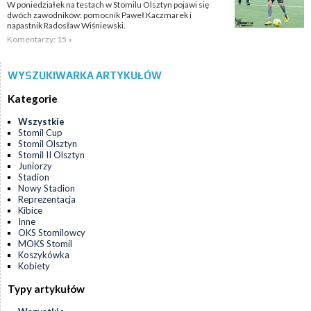
W poniedziałek na testach w Stomilu Olsztyn pojawi się
dwóch zawodników: pomocnik Paweł Kaczmarek i
napastnik Radosław Wiśniewski.
Komentarzy: 15 »
WYSZUKIWARKA ARTYKUŁÓW
Kategorie
Wszystkie
Stomil Cup
Stomil Olsztyn
Stomil II Olsztyn
Juniorzy
Stadion
Nowy Stadion
Reprezentacja
Kibice
Inne
OKS Stomilowcy
MOKS Stomil
Koszykówka
Kobiety
Typy artykułów