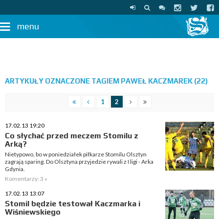
menu
ARTYKUŁY OZNACZONE TAGIEM PAWEŁ KACZMAREK (22)
1
2
17.02.13 19:20
Co słychać przed meczem Stomilu z
Arką?
Nietypowo, bo w poniedziałek piłkarze Stomilu Olsztyn
zagrają sparing. Do Olsztyna przyjedzie rywali z I ligi - Arka
Gdynia.
Komentarzy: 3 »
17.02.13 13:07
Stomil będzie testował Kaczmarka i
Wiśniewskiego