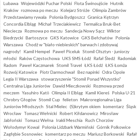
Lubawa
Wojewódzki Puchar Polski
Flota Świnoujście
Hutnik
Kraków
rozmowa po meczu
Kolejarz Stróże
Olimpia Zambrów
Przedstawiamy rywala
Polonia Bydgoszcz
Granica Kętrzyn
Concordia Elbląg
Michał Trzeciakiewicz
Termalica Bruk-Bet
Nieciecza
Rozmowa po meczu
Sandecja Nowy Sącz
Wiktor
Biedrzycki
Bartoszyce
GKS Katowice
GKS Bełchatów
Polonia
Warszawa
Chodź w "biało-niebieskich" barwach i zdobywaj
nagrody!
Kamil Hempel
Paweł Piceluk
Stomil Olsztyn - juniorzy
młodsi
Raków Częstochowa
UKS SMS Łódź
Rafał Śledź
Radomiak
Radom
Paweł Kaczmarek
Stomil Travel
ŁKS Łódź
ŁKS Łomża
Rozwój Katowice
Piotr Darmochwał
Bez napinki
Odra Opole
Legia II Warszawa
stowarzyszenie "Stomil Ponad Wszystko"
Centralna Liga Juniorów
Dawid Mieczkowski
Rozmowa przed
meczem
Yasuhiro Katō
Olimpia II Elbląg
Kamil Kiereś
Polska U-21
Chrobry Głogów
Stomil Cup
felieton
Makroregionalna Liga
Juniorów Młodszych
Stal Mielec
(S)krytym okiem
komentarz
Śląsk
Wrocław
Tomasz Wełnicki
Robert Kiłdanowicz
Mirosław
Jabłoński
Tomasz Wełna
Irakli Meschia
Ruch Chorzów
Wołodymyr Kowal
Polonia Lidzbark Warmiński
Górnik Polkowice
Zagłębie Sosnowiec
komentarz po meczu
Mariusz Borkowski
Rafał