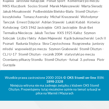
Kujawa
Jarosław Ratajczak
Polsat Sport
Komentarz po meczu
MKS Kluczbork
Socios Stomil
Marek Maleszewski
Warta Sieradz
Jakub Mosakowski
Podbeskidzie Bielsko-Biała
Stomil Olsztyn -
koszykówka
Tomasz Asensky
Michał Kraszewski
Wołodymyr
Tanczyk
Ernest Dzięcioł
Adrian Stawski
Lukáš Kubáň
Kotwica
Kołobrzeg
GKS 1962 Jastrzębie
GKS Jastrzębie
Bruk-Bet
Termalica Nieciecza
Jakub Tecław
KKS 1925 Kalisz
Szymon
Sobczak
Liczby i fakty
Adam Majewski
Kącik bukmacherski
Lech II
Poznań
Radunia Stężyca
Skra Częstochowa
Rozgrzewka
juniorzy
młodsi
wypowiedź po meczu
Szymon Grabowski
Stomil Olsztyn -
CLJ U-17
Stomil Olsztyn - rocznik 2004
statystyki po meczu
Oceniamy piłkarzy Stomilu
Stomil Olsztyn - futsal
3. połowa
Piotr
Gurzęda
Wszelkie prawa zastrzeżone 2000-2026 ©
OKS Stomil on-line
ISSN:
1898-2328
Niniejsza witryna nie ma żadnego związku z klubem OKS Stomil
Olsztyn. Prezentujemy tutaj niezależne opinie na temat sytuacji w
piłce na Warmii i Mazurach