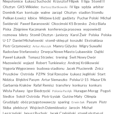
Niepołomice
Łukasz Suchocki
Krzysztof Filipek
II liga
Stomil II
Olsztyn
GKS Wikielec
IV liga
sędzia
arbiter
Bartosz Bartkowski
Dominik Kun
kontuzje
walne
zarząd
Olsztyn
stadion Stomilu
Pelikan Łowicz
kibice
Widzew Łódź
gadżety
Puchar Polski
Michał
Świderski
Paweł Baranowski
Okocimski KS Brzesko
Znicz Biała
Piska
Zbigniew Kaczmarek
konferencja prasowa
wypowiedź
rozmowa
bilety
Stomil Olsztyn - juniorzy
Karol Żwir
Polska
Polska
U-17
Daniel Michałowski
stomil-sklep.pl
koszulki
Ekstraklasa
Piotr Grzymowicz
Mamry Giżycko
Wigry Suwałki
Artur Aluszyk
Radosław Stefanowicz
Drwęca Nowe Miasto Lubawskie
Dajtki
Paweł Łukasik
Tomasz Strzelec
trening
Świt Nowy Dwór
Mazowiecki
wyjazd
Robert Tunkiewicz
Andrzej Królikowski
Vęgoria Węgorzewo
budowa stadionu
Jacek Płuciennik
Znicz
Pruszków
Ostróda
PZPN
Stal Rzeszów
Łukasz Jegliński
Start
Nidzica
Błękitni Pasym
Artur Siemaszko
Polska U-15
Mazur Ełk
Garbarnia Kraków
Rafał Remisz
transfery
konkursy
konkurs
Wisła Puławy
Igor Biedrzycki
Huragan Morąg
Pogoń
Polonia Pasłęk
Siedlce
Sokół Ostróda
Piotr Łysiak
Gutów Mały
Olimpia
Grudziądz
obóz przygotowawczy
sparing
Pasym
Piotr
Erwin Sak
Skiba
plebiscyt
Wojciech Dziemidowicz
Jarocin
Michał
Leszczyński
Janusz Bucholc
Jacek Czałpiński
stomil.olsztyn.pl