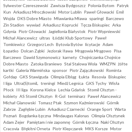
Sylwester Czereszewski
Zawisza Bydgoszcz
Polonia Bytom
Patryk
Kun
Arkadiusz Mroczkowski
Motor Lublin
Paweł Głowacki
Emil
Wojda
DKS Dobre Miasto
Mławianka Mława
sparingi
Barczewo
Zin Stadion
wywiad
Arkadiusz Koprucki
Tęcza Biskupiec
Arka
Gdynia
Piotr Głowacki
Jagiellonia Białystok
Piotr Wypniewski
Michał Alancewicz
ultras
Łódzki Klub Sportowy
Paweł
Tomkiewicz
Grzegorz Lech
Bytovia Bytów
licytacje
Adam
Łopatko
Dolcan Ząbki
Jeziorak Iława
Mrągowia Mrągowo
Pisa
Barczewo
Dawid Szymonowicz
karnety
Chojniczanka Chojnice
Dobre Miasto
Zatoka Braniewo
Stal Stalowa Wola
WMZPN
żółte
kartki
Galeria Warmińska
sponsor
Piotr Zajączkowski
Rominta
Gołdap
GKS Stawiguda
Olimpia Elbląg
Łukta
Resovia
Biskupiec
I liga
Ultra(S)tomiL
treningi
Miedź Legnica
GKS Tychy
Wisła
Płock
III liga
Korona Kielce
Lechia Gdańsk
Stomil Olsztyn -
kobiety
AS Stomil Olsztyn
R-Gol
terminarz
Paweł Alancewicz
Michał Glanowski
Tomasz Ptak
Szymon Kaźmierowski
Górnik
Zabrze
Zagłębie Lubin
Arkadiusz Czarnecki
Orange Sport
Warta
Poznań
Bogdanka Łęczna
Mindaugas Kalonas
Olimpia Olsztynek
Adam Zejer
Pamiętam i nie zapomnę
Górnik Łęczna
Naki Olsztyn
Cracovia
Błękitni Orneta
Piotr Klepczarek
MKS Korsze
Motor