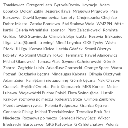
Tomkiewicz
Grzegorz Lech
Bytovia Bytów
licytacje
Adam
Łopatko
Dolcan Ząbki
Jeziorak Iława
Mrągowia Mrągowo
Pisa
Barczewo
Dawid Szymonowicz
karnety
Chojniczanka Chojnice
Dobre Miasto
Zatoka Braniewo
Stal Stalowa Wola
WMZPN
żółte
kartki
Galeria Warmińska
sponsor
Piotr Zajączkowski
Rominta
Gołdap
GKS Stawiguda
Olimpia Elbląg
Łukta
Resovia
Biskupiec
I liga
Ultra(S)tomiL
treningi
Miedź Legnica
GKS Tychy
Wisła
Płock
III liga
Korona Kielce
Lechia Gdańsk
Stomil Olsztyn -
kobiety
AS Stomil Olsztyn
R-Gol
terminarz
Paweł Alancewicz
Michał Glanowski
Tomasz Ptak
Szymon Kaźmierowski
Górnik
Zabrze
Zagłębie Lubin
Arkadiusz Czarnecki
Orange Sport
Warta
Poznań
Bogdanka Łęczna
Mindaugas Kalonas
Olimpia Olsztynek
Adam Zejer
Pamiętam i nie zapomnę
Górnik Łęczna
Naki Olsztyn
Cracovia
Błękitni Orneta
Piotr Klepczarek
MKS Korsze
Motor
Lubawa
Wojewódzki Puchar Polski
Flota Świnoujście
Hutnik
Kraków
rozmowa po meczu
Kolejarz Stróże
Olimpia Zambrów
Przedstawiamy rywala
Polonia Bydgoszcz
Granica Kętrzyn
Concordia Elbląg
Michał Trzeciakiewicz
Termalica Bruk-Bet
Nieciecza
Rozmowa po meczu
Sandecja Nowy Sącz
Wiktor
Biedrzycki
Bartoszyce
GKS Katowice
GKS Bełchatów
Polonia