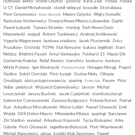
rozmowa
bilety
Stomil Olsztyn - juniorzy
Karol Żwir
Polska
Polska
U-17
Daniel Michałowski
stomil-sklep.pl
koszulki
Ekstraklasa
Piotr Grzymowicz
Mamry Giżycko
Wigry Suwałki
Artur Aluszyk
Radosław Stefanowicz
Drwęca Nowe Miasto Lubawskie
Dajtki
Paweł Łukasik
Tomasz Strzelec
trening
Świt Nowy Dwór
Mazowiecki
wyjazd
Robert Tunkiewicz
Andrzej Królikowski
Vęgoria Węgorzewo
budowa stadionu
Jacek Płuciennik
Znicz
Pruszków
Ostróda
PZPN
Stal Rzeszów
Łukasz Jegliński
Start
Nidzica
Błękitni Pasym
Artur Siemaszko
Polska U-15
Mazur Ełk
Garbarnia Kraków
Rafał Remisz
transfery
konkursy
konkurs
Wisła Puławy
Igor Biedrzycki
Huragan Morąg
Pogoń
Polonia Pasłęk
Siedlce
Sokół Ostróda
Piotr Łysiak
Gutów Mały
Olimpia
Grudziądz
obóz przygotowawczy
sparing
Pasym
Piotr
Erwin Sak
Skiba
plebiscyt
Wojciech Dziemidowicz
Jarocin
Michał
Leszczyński
Janusz Bucholc
Jacek Czałpiński
stomil.olsztyn.pl
Sylwester Czereszewski
Zawisza Bydgoszcz
Polonia Bytom
Patryk
Kun
Arkadiusz Mroczkowski
Motor Lublin
Paweł Głowacki
Emil
Wojda
DKS Dobre Miasto
Mławianka Mława
sparingi
Barczewo
Zin Stadion
wywiad
Arkadiusz Koprucki
Tęcza Biskupiec
Arka
Gdynia
Piotr Głowacki
Jagiellonia Białystok
Piotr Wypniewski
Michał Alancewicz
ultras
Łódzki Klub Sportowy
Paweł