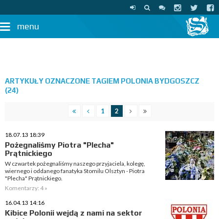
menu
ARTYKUŁY OZNACZONE TAGIEM POLONIA BYDGOSZCZ
(24)
1
2
18.07.13 18:39
Pożegnaliśmy Piotra "Plecha"
Prątnickiego
W czwartek pożegnaliśmy naszego przyjaciela, kolegę,
wiernego i oddanego fanatyka Stomilu Olsztyn - Piotra
"Plecha" Prątnickiego.
Komentarzy: 4 »
16.04.13 14:16
Kibice Polonii wejdą z nami na sektor