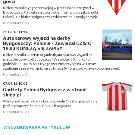
gości
Kibice Polonii Bydgoszcz wejdą w piątek na sektor gości w
Bydgoszczy. Pojawiła się co prawda informacja o zakazie dla
Polonii, ale klub z Bydgoszczy szybko zmienił swoją decyzję.
Komentarzy: 0 »
22.03.13 11:54
Autokarowy wyjazd na derby
Bydgoszczy: Polonia - Zawisza! DZIŚ O
19:00 KOŃCZĄ SIĘ ZAPISY!
Kibice Stomilu Olsztyn organizują autokarowy wyjazd na
mecz derbowy do Bydgoszczy! W sobotę (30 marca) o
godzinie 11:00 Polonia Bydgoszcz zmierzy się na własnym
stadionie z rezerwami Zawiszy (mecz IV ligi grupy: kujawsko-pomorskiej).
Komentarzy: 7 »
07.09.12 10:01
Gadżety Polonii Bydgoszcz w stomil-
sklep.pl
W internetowym sklepie kibica Stomilu Olsztyn pojawiły się
gadżety zaprzyjaźnionej Polonii Bydgoszcz.
Komentarzy: 2 »
WYSZUKIWARKA ARTYKUŁÓW