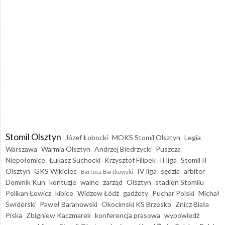
Stomil Olsztyn
Józef Łobocki
MOKS Stomil Olsztyn
Legia
Warszawa
Warmia Olsztyn
Andrzej Biedrzycki
Puszcza
Niepołomice
Łukasz Suchocki
Krzysztof Filipek
II liga
Stomil II
Olsztyn
GKS Wikielec
IV liga
sędzia
arbiter
Bartosz Bartkowski
Dominik Kun
kontuzje
walne
zarząd
Olsztyn
stadion Stomilu
Pelikan Łowicz
kibice
Widzew Łódź
gadżety
Puchar Polski
Michał
Świderski
Paweł Baranowski
Okocimski KS Brzesko
Znicz Biała
Piska
Zbigniew Kaczmarek
konferencja prasowa
wypowiedź