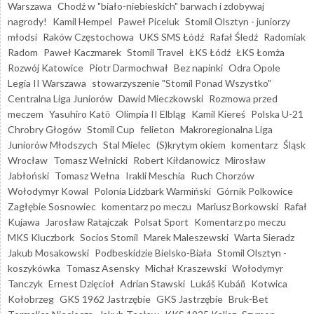
Warszawa
Chodź w "biało-niebieskich" barwach i zdobywaj
nagrody!
Kamil Hempel
Paweł Piceluk
Stomil Olsztyn - juniorzy
młodsi
Raków Częstochowa
UKS SMS Łódź
Rafał Śledź
Radomiak
Radom
Paweł Kaczmarek
Stomil Travel
ŁKS Łódź
ŁKS Łomża
Rozwój Katowice
Piotr Darmochwał
Bez napinki
Odra Opole
Legia II Warszawa
stowarzyszenie "Stomil Ponad Wszystko"
Centralna Liga Juniorów
Dawid Mieczkowski
Rozmowa przed
meczem
Yasuhiro Katō
Olimpia II Elbląg
Kamil Kiereś
Polska U-21
Chrobry Głogów
Stomil Cup
felieton
Makroregionalna Liga
Juniorów Młodszych
Stal Mielec
(S)krytym okiem
komentarz
Śląsk
Wrocław
Tomasz Wełnicki
Robert Kiłdanowicz
Mirosław
Jabłoński
Tomasz Wełna
Irakli Meschia
Ruch Chorzów
Wołodymyr Kowal
Polonia Lidzbark Warmiński
Górnik Polkowice
Zagłębie Sosnowiec
komentarz po meczu
Mariusz Borkowski
Rafał
Kujawa
Jarosław Ratajczak
Polsat Sport
Komentarz po meczu
MKS Kluczbork
Socios Stomil
Marek Maleszewski
Warta Sieradz
Jakub Mosakowski
Podbeskidzie Bielsko-Biała
Stomil Olsztyn -
koszykówka
Tomasz Asensky
Michał Kraszewski
Wołodymyr
Tanczyk
Ernest Dzięcioł
Adrian Stawski
Lukáš Kubáň
Kotwica
Kołobrzeg
GKS 1962 Jastrzębie
GKS Jastrzębie
Bruk-Bet