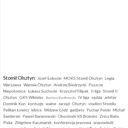
Stomil Olsztyn
Józef Łobocki
MOKS Stomil Olsztyn
Legia
Warszawa
Warmia Olsztyn
Andrzej Biedrzycki
Puszcza
Niepołomice
Łukasz Suchocki
Krzysztof Filipek
II liga
Stomil II
Olsztyn
GKS Wikielec
IV liga
sędzia
arbiter
Bartosz Bartkowski
Dominik Kun
kontuzje
walne
zarząd
Olsztyn
stadion Stomilu
Pelikan Łowicz
kibice
Widzew Łódź
gadżety
Puchar Polski
Michał
Świderski
Paweł Baranowski
Okocimski KS Brzesko
Znicz Biała
Piska
Zbigniew Kaczmarek
konferencja prasowa
wypowiedź