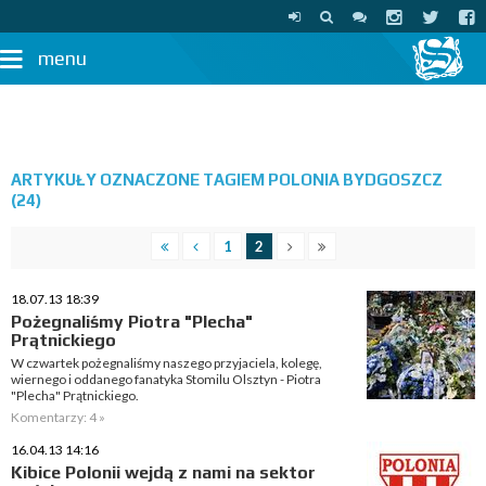
menu
ARTYKUŁY OZNACZONE TAGIEM POLONIA BYDGOSZCZ
(24)
1
2
18.07.13 18:39
Pożegnaliśmy Piotra "Plecha"
Prątnickiego
W czwartek pożegnaliśmy naszego przyjaciela, kolegę,
wiernego i oddanego fanatyka Stomilu Olsztyn - Piotra
"Plecha" Prątnickiego.
Komentarzy: 4 »
16.04.13 14:16
Kibice Polonii wejdą z nami na sektor