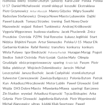
rozmowa
bilety
Stomil Olsztyn - juniorzy
Karol Żwir
Polska
Polska
U-17
Daniel Michałowski
stomil-sklep.pl
koszulki
Ekstraklasa
Piotr Grzymowicz
Mamry Giżycko
Wigry Suwałki
Artur Aluszyk
Radosław Stefanowicz
Drwęca Nowe Miasto Lubawskie
Dajtki
Paweł Łukasik
Tomasz Strzelec
trening
Świt Nowy Dwór
Mazowiecki
wyjazd
Robert Tunkiewicz
Andrzej Królikowski
Vęgoria Węgorzewo
budowa stadionu
Jacek Płuciennik
Znicz
Pruszków
Ostróda
PZPN
Stal Rzeszów
Łukasz Jegliński
Start
Nidzica
Błękitni Pasym
Artur Siemaszko
Polska U-15
Mazur Ełk
Garbarnia Kraków
Rafał Remisz
transfery
konkursy
konkurs
Wisła Puławy
Igor Biedrzycki
Huragan Morąg
Pogoń
Polonia Pasłęk
Siedlce
Sokół Ostróda
Piotr Łysiak
Gutów Mały
Olimpia
Grudziądz
obóz przygotowawczy
sparing
Pasym
Piotr
Erwin Sak
Skiba
plebiscyt
Wojciech Dziemidowicz
Jarocin
Michał
Leszczyński
Janusz Bucholc
Jacek Czałpiński
stomil.olsztyn.pl
Sylwester Czereszewski
Zawisza Bydgoszcz
Polonia Bytom
Patryk
Kun
Arkadiusz Mroczkowski
Motor Lublin
Paweł Głowacki
Emil
Wojda
DKS Dobre Miasto
Mławianka Mława
sparingi
Barczewo
Zin Stadion
wywiad
Arkadiusz Koprucki
Tęcza Biskupiec
Arka
Gdynia
Piotr Głowacki
Jagiellonia Białystok
Piotr Wypniewski
Michał Alancewicz
ultras
Łódzki Klub Sportowy
Paweł