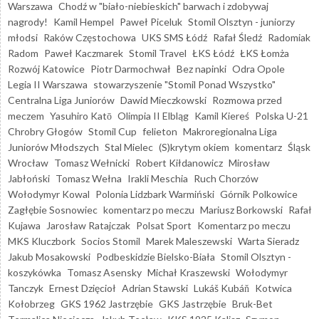
Warszawa
Chodź w "biało-niebieskich" barwach i zdobywaj
nagrody!
Kamil Hempel
Paweł Piceluk
Stomil Olsztyn - juniorzy
młodsi
Raków Częstochowa
UKS SMS Łódź
Rafał Śledź
Radomiak
Radom
Paweł Kaczmarek
Stomil Travel
ŁKS Łódź
ŁKS Łomża
Rozwój Katowice
Piotr Darmochwał
Bez napinki
Odra Opole
Legia II Warszawa
stowarzyszenie "Stomil Ponad Wszystko"
Centralna Liga Juniorów
Dawid Mieczkowski
Rozmowa przed
meczem
Yasuhiro Katō
Olimpia II Elbląg
Kamil Kiereś
Polska U-21
Chrobry Głogów
Stomil Cup
felieton
Makroregionalna Liga
Juniorów Młodszych
Stal Mielec
(S)krytym okiem
komentarz
Śląsk
Wrocław
Tomasz Wełnicki
Robert Kiłdanowicz
Mirosław
Jabłoński
Tomasz Wełna
Irakli Meschia
Ruch Chorzów
Wołodymyr Kowal
Polonia Lidzbark Warmiński
Górnik Polkowice
Zagłębie Sosnowiec
komentarz po meczu
Mariusz Borkowski
Rafał
Kujawa
Jarosław Ratajczak
Polsat Sport
Komentarz po meczu
MKS Kluczbork
Socios Stomil
Marek Maleszewski
Warta Sieradz
Jakub Mosakowski
Podbeskidzie Bielsko-Biała
Stomil Olsztyn -
koszykówka
Tomasz Asensky
Michał Kraszewski
Wołodymyr
Tanczyk
Ernest Dzięcioł
Adrian Stawski
Lukáš Kubáň
Kotwica
Kołobrzeg
GKS 1962 Jastrzębie
GKS Jastrzębie
Bruk-Bet