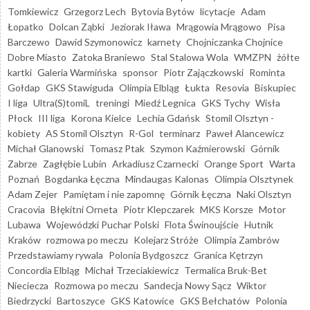
Tomkiewicz
Grzegorz Lech
Bytovia Bytów
licytacje
Adam
Łopatko
Dolcan Ząbki
Jeziorak Iława
Mrągowia Mrągowo
Pisa
Barczewo
Dawid Szymonowicz
karnety
Chojniczanka Chojnice
Dobre Miasto
Zatoka Braniewo
Stal Stalowa Wola
WMZPN
żółte
kartki
Galeria Warmińska
sponsor
Piotr Zajączkowski
Rominta
Gołdap
GKS Stawiguda
Olimpia Elbląg
Łukta
Resovia
Biskupiec
I liga
Ultra(S)tomiL
treningi
Miedź Legnica
GKS Tychy
Wisła
Płock
III liga
Korona Kielce
Lechia Gdańsk
Stomil Olsztyn -
kobiety
AS Stomil Olsztyn
R-Gol
terminarz
Paweł Alancewicz
Michał Glanowski
Tomasz Ptak
Szymon Kaźmierowski
Górnik
Zabrze
Zagłębie Lubin
Arkadiusz Czarnecki
Orange Sport
Warta
Poznań
Bogdanka Łęczna
Mindaugas Kalonas
Olimpia Olsztynek
Adam Zejer
Pamiętam i nie zapomnę
Górnik Łęczna
Naki Olsztyn
Cracovia
Błękitni Orneta
Piotr Klepczarek
MKS Korsze
Motor
Lubawa
Wojewódzki Puchar Polski
Flota Świnoujście
Hutnik
Kraków
rozmowa po meczu
Kolejarz Stróże
Olimpia Zambrów
Przedstawiamy rywala
Polonia Bydgoszcz
Granica Kętrzyn
Concordia Elbląg
Michał Trzeciakiewicz
Termalica Bruk-Bet
Nieciecza
Rozmowa po meczu
Sandecja Nowy Sącz
Wiktor
Biedrzycki
Bartoszyce
GKS Katowice
GKS Bełchatów
Polonia