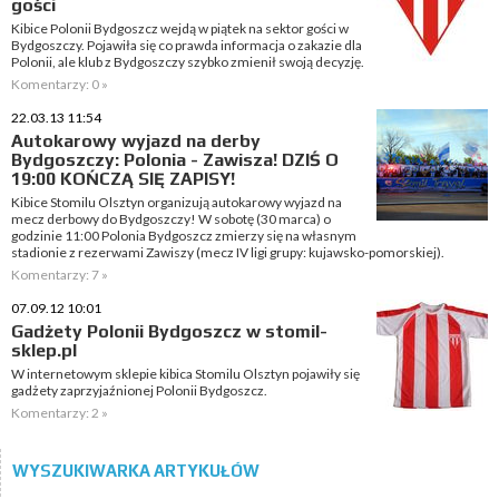
gości
Kibice Polonii Bydgoszcz wejdą w piątek na sektor gości w
Bydgoszczy. Pojawiła się co prawda informacja o zakazie dla
Polonii, ale klub z Bydgoszczy szybko zmienił swoją decyzję.
Komentarzy: 0 »
22.03.13 11:54
Autokarowy wyjazd na derby
Bydgoszczy: Polonia - Zawisza! DZIŚ O
19:00 KOŃCZĄ SIĘ ZAPISY!
Kibice Stomilu Olsztyn organizują autokarowy wyjazd na
mecz derbowy do Bydgoszczy! W sobotę (30 marca) o
godzinie 11:00 Polonia Bydgoszcz zmierzy się na własnym
stadionie z rezerwami Zawiszy (mecz IV ligi grupy: kujawsko-pomorskiej).
Komentarzy: 7 »
07.09.12 10:01
Gadżety Polonii Bydgoszcz w stomil-
sklep.pl
W internetowym sklepie kibica Stomilu Olsztyn pojawiły się
gadżety zaprzyjaźnionej Polonii Bydgoszcz.
Komentarzy: 2 »
WYSZUKIWARKA ARTYKUŁÓW