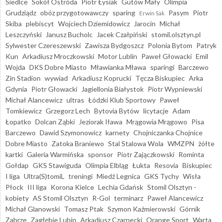
Siedlce
Sokół Ostróda
Piotr Łysiak
Gutów Mały
Olimpia
Grudziądz
obóz przygotowawczy
sparing
Pasym
Piotr
Erwin Sak
Skiba
plebiscyt
Wojciech Dziemidowicz
Jarocin
Michał
Leszczyński
Janusz Bucholc
Jacek Czałpiński
stomil.olsztyn.pl
Sylwester Czereszewski
Zawisza Bydgoszcz
Polonia Bytom
Patryk
Kun
Arkadiusz Mroczkowski
Motor Lublin
Paweł Głowacki
Emil
Wojda
DKS Dobre Miasto
Mławianka Mława
sparingi
Barczewo
Zin Stadion
wywiad
Arkadiusz Koprucki
Tęcza Biskupiec
Arka
Gdynia
Piotr Głowacki
Jagiellonia Białystok
Piotr Wypniewski
Michał Alancewicz
ultras
Łódzki Klub Sportowy
Paweł
Tomkiewicz
Grzegorz Lech
Bytovia Bytów
licytacje
Adam
Łopatko
Dolcan Ząbki
Jeziorak Iława
Mrągowia Mrągowo
Pisa
Barczewo
Dawid Szymonowicz
karnety
Chojniczanka Chojnice
Dobre Miasto
Zatoka Braniewo
Stal Stalowa Wola
WMZPN
żółte
kartki
Galeria Warmińska
sponsor
Piotr Zajączkowski
Rominta
Gołdap
GKS Stawiguda
Olimpia Elbląg
Łukta
Resovia
Biskupiec
I liga
Ultra(S)tomiL
treningi
Miedź Legnica
GKS Tychy
Wisła
Płock
III liga
Korona Kielce
Lechia Gdańsk
Stomil Olsztyn -
kobiety
AS Stomil Olsztyn
R-Gol
terminarz
Paweł Alancewicz
Michał Glanowski
Tomasz Ptak
Szymon Kaźmierowski
Górnik
Zabrze
Zagłębie Lubin
Arkadiusz Czarnecki
Orange Sport
Warta