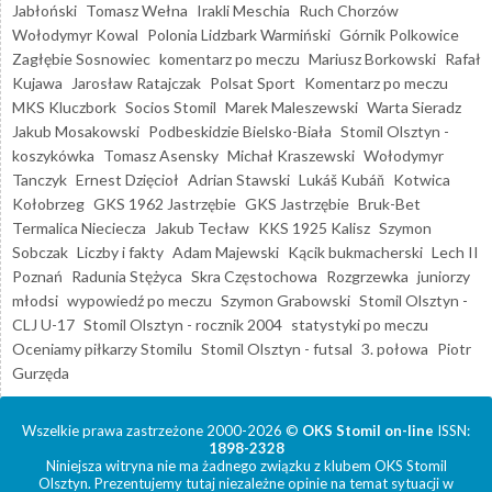
Jabłoński
Tomasz Wełna
Irakli Meschia
Ruch Chorzów
Wołodymyr Kowal
Polonia Lidzbark Warmiński
Górnik Polkowice
Zagłębie Sosnowiec
komentarz po meczu
Mariusz Borkowski
Rafał
Kujawa
Jarosław Ratajczak
Polsat Sport
Komentarz po meczu
MKS Kluczbork
Socios Stomil
Marek Maleszewski
Warta Sieradz
Jakub Mosakowski
Podbeskidzie Bielsko-Biała
Stomil Olsztyn -
koszykówka
Tomasz Asensky
Michał Kraszewski
Wołodymyr
Tanczyk
Ernest Dzięcioł
Adrian Stawski
Lukáš Kubáň
Kotwica
Kołobrzeg
GKS 1962 Jastrzębie
GKS Jastrzębie
Bruk-Bet
Termalica Nieciecza
Jakub Tecław
KKS 1925 Kalisz
Szymon
Sobczak
Liczby i fakty
Adam Majewski
Kącik bukmacherski
Lech II
Poznań
Radunia Stężyca
Skra Częstochowa
Rozgrzewka
juniorzy
młodsi
wypowiedź po meczu
Szymon Grabowski
Stomil Olsztyn -
CLJ U-17
Stomil Olsztyn - rocznik 2004
statystyki po meczu
Oceniamy piłkarzy Stomilu
Stomil Olsztyn - futsal
3. połowa
Piotr
Gurzęda
Wszelkie prawa zastrzeżone 2000-2026 ©
OKS Stomil on-line
ISSN:
1898-2328
Niniejsza witryna nie ma żadnego związku z klubem OKS Stomil
Olsztyn. Prezentujemy tutaj niezależne opinie na temat sytuacji w