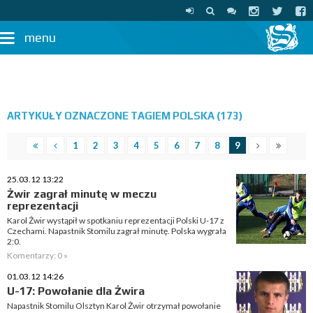
menu
ARTYKUŁY OZNACZONE TAGIEM POLSKA (173)
1
2
3
4
5
6
7
8
9
25.03.12 13:22
Żwir zagrał minutę w meczu
reprezentacji
Karol Żwir wystąpił w spotkaniu reprezentacji Polski U-17 z
Czechami. Napastnik Stomilu zagrał minutę. Polska wygrała
2:0.
Komentarzy: 0 »
01.03.12 14:26
U-17: Powołanie dla Żwira
Napastnik Stomilu Olsztyn Karol Żwir otrzymał powołanie