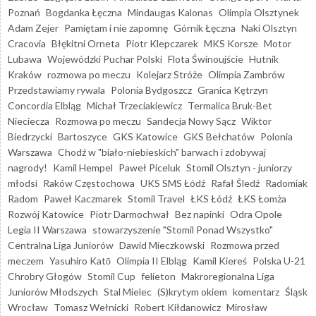
Poznań
Bogdanka Łęczna
Mindaugas Kalonas
Olimpia Olsztynek
Adam Zejer
Pamiętam i nie zapomnę
Górnik Łęczna
Naki Olsztyn
Cracovia
Błękitni Orneta
Piotr Klepczarek
MKS Korsze
Motor
Lubawa
Wojewódzki Puchar Polski
Flota Świnoujście
Hutnik
Kraków
rozmowa po meczu
Kolejarz Stróże
Olimpia Zambrów
Przedstawiamy rywala
Polonia Bydgoszcz
Granica Kętrzyn
Concordia Elbląg
Michał Trzeciakiewicz
Termalica Bruk-Bet
Nieciecza
Rozmowa po meczu
Sandecja Nowy Sącz
Wiktor
Biedrzycki
Bartoszyce
GKS Katowice
GKS Bełchatów
Polonia
Warszawa
Chodź w "biało-niebieskich" barwach i zdobywaj
nagrody!
Kamil Hempel
Paweł Piceluk
Stomil Olsztyn - juniorzy
młodsi
Raków Częstochowa
UKS SMS Łódź
Rafał Śledź
Radomiak
Radom
Paweł Kaczmarek
Stomil Travel
ŁKS Łódź
ŁKS Łomża
Rozwój Katowice
Piotr Darmochwał
Bez napinki
Odra Opole
Legia II Warszawa
stowarzyszenie "Stomil Ponad Wszystko"
Centralna Liga Juniorów
Dawid Mieczkowski
Rozmowa przed
meczem
Yasuhiro Katō
Olimpia II Elbląg
Kamil Kiereś
Polska U-21
Chrobry Głogów
Stomil Cup
felieton
Makroregionalna Liga
Juniorów Młodszych
Stal Mielec
(S)krytym okiem
komentarz
Śląsk
Wrocław
Tomasz Wełnicki
Robert Kiłdanowicz
Mirosław