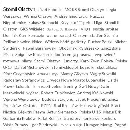
Stomil Olsztyn
Józef Łobocki
MOKS Stomil Olsztyn
Legia
Warszawa
Warmia Olsztyn
Andrzej Biedrzycki
Puszcza
Niepołomice
Łukasz Suchocki
Krzysztof Filipek
II liga
Stomil II
Olsztyn
GKS Wikielec
IV liga
sędzia
arbiter
Bartosz Bartkowski
Dominik Kun
kontuzje
walne
zarząd
Olsztyn
stadion Stomilu
Pelikan Łowicz
kibice
Widzew Łódź
gadżety
Puchar Polski
Michał
Świderski
Paweł Baranowski
Okocimski KS Brzesko
Znicz Biała
Piska
Zbigniew Kaczmarek
konferencja prasowa
wypowiedź
rozmowa
bilety
Stomil Olsztyn - juniorzy
Karol Żwir
Polska
Polska
U-17
Daniel Michałowski
stomil-sklep.pl
koszulki
Ekstraklasa
Piotr Grzymowicz
Mamry Giżycko
Wigry Suwałki
Artur Aluszyk
Radosław Stefanowicz
Drwęca Nowe Miasto Lubawskie
Dajtki
Paweł Łukasik
Tomasz Strzelec
trening
Świt Nowy Dwór
Mazowiecki
wyjazd
Robert Tunkiewicz
Andrzej Królikowski
Vęgoria Węgorzewo
budowa stadionu
Jacek Płuciennik
Znicz
Pruszków
Ostróda
PZPN
Stal Rzeszów
Łukasz Jegliński
Start
Nidzica
Błękitni Pasym
Artur Siemaszko
Polska U-15
Mazur Ełk
Garbarnia Kraków
Rafał Remisz
transfery
konkursy
konkurs
Wisła Puławy
Igor Biedrzycki
Huragan Morąg
Pogoń
Polonia Pasłęk