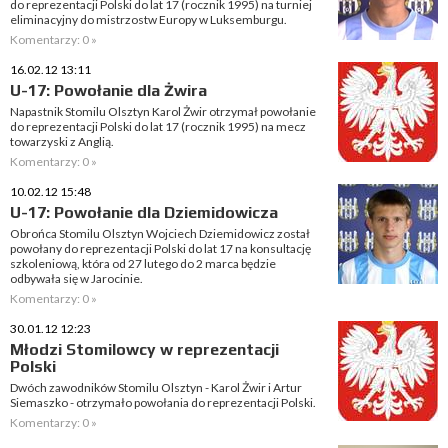
do reprezentacji Polski do lat 17 (rocznik 1995) na turniej
eliminacyjny do mistrzostw Europy w Luksemburgu.
Komentarzy: 0 »
16.02.12 13:11
U-17: Powołanie dla Żwira
Napastnik Stomilu Olsztyn Karol Żwir otrzymał powołanie
do reprezentacji Polski do lat 17 (rocznik 1995) na mecz
towarzyski z Anglią.
Komentarzy: 0 »
10.02.12 15:48
U-17: Powołanie dla Dziemidowicza
Obrońca Stomilu Olsztyn Wojciech Dziemidowicz został
powołany do reprezentacji Polski do lat 17 na konsultację
szkoleniową, która od 27 lutego do 2 marca będzie
odbywała się w Jarocinie.
Komentarzy: 0 »
30.01.12 12:23
Młodzi Stomilowcy w reprezentacji
Polski
Dwóch zawodników Stomilu Olsztyn - Karol Żwir i Artur
Siemaszko - otrzymało powołania do reprezentacji Polski.
Komentarzy: 0 »