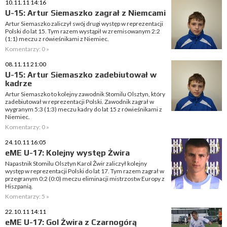
10.11.11 14:16
U-15: Artur Siemaszko zagrał z Niemcami
Artur Siemaszko zaliczył swój drugi występ w reprezentacji
Polski do lat 15. Tym razem wystąpił w zremisowanym 2:2
(1:1) meczu z rówieśnikami z Niemiec.
Komentarzy: 0 »
08.11.11 21:00
U-15: Artur Siemaszko zadebiutował w
kadrze
Artur Siemaszko to kolejny zawodnik Stomilu Olsztyn, który
zadebiutował w reprezentacji Polski. Zawodnik zagrał w
wygranym 5:3 (1:3) meczu kadry do lat 15 z rówieśnikami z
Niemiec.
Komentarzy: 0 »
24.10.11 16:05
eME U-17: Kolejny występ Żwira
Napastnik Stomilu Olsztyn Karol Żwir zaliczył kolejny
występ w reprezentacji Polski do lat 17. Tym razem zagrał w
przegranym 0:2 (0:0) meczu eliminacji mistrzostw Europy z
Hiszpanią.
Komentarzy: 5 »
22.10.11 14:11
eME U-17: Gol Żwira z Czarnogórą