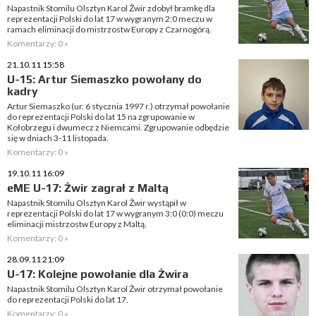
Napastnik Stomilu Olsztyn Karol Żwir zdobył bramkę dla
reprezentacji Polski do lat 17 w wygranym 2:0 meczu w
ramach eliminacji do mistrzostw Europy z Czarnogórą.
Komentarzy: 0 »
21.10.11 15:58
U-15: Artur Siemaszko powołany do
kadry
Artur Siemaszko (ur. 6 stycznia 1997 r.) otrzymał powołanie
do reprezentacji Polski do lat 15 na zgrupowanie w
Kołobrzegu i dwumecz z Niemcami. Zgrupowanie odbędzie
się w dniach 3-11 listopada.
Komentarzy: 0 »
19.10.11 16:09
eME U-17: Żwir zagrał z Maltą
Napastnik Stomilu Olsztyn Karol Żwir wystąpił w
reprezentacji Polski do lat 17 w wygranym 3:0 (0:0) meczu
eliminacji mistrzostw Europy z Maltą.
Komentarzy: 0 »
28.09.11 21:09
U-17: Kolejne powołanie dla Żwira
Napastnik Stomilu Olsztyn Karol Żwir otrzymał powołanie
do reprezentacji Polski do lat 17.
Komentarzy: 0 »