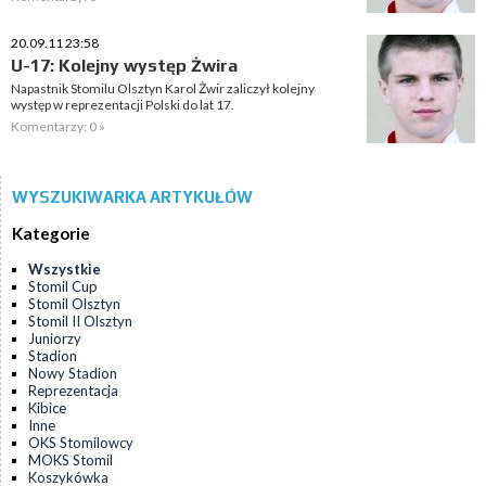
20.09.11 23:58
U-17: Kolejny występ Żwira
Napastnik Stomilu Olsztyn Karol Żwir zaliczył kolejny
występ w reprezentacji Polski do lat 17.
Komentarzy: 0 »
WYSZUKIWARKA ARTYKUŁÓW
Kategorie
Wszystkie
Stomil Cup
Stomil Olsztyn
Stomil II Olsztyn
Juniorzy
Stadion
Nowy Stadion
Reprezentacja
Kibice
Inne
OKS Stomilowcy
MOKS Stomil
Koszykówka