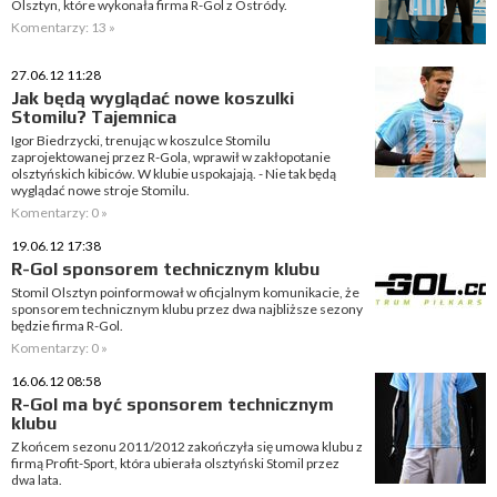
Olsztyn, które wykonała firma R-Gol z Ostródy.
Komentarzy: 13 »
27.06.12 11:28
Jak będą wyglądać nowe koszulki
Stomilu? Tajemnica
Igor Biedrzycki, trenując w koszulce Stomilu
zaprojektowanej przez R-Gola, wprawił w zakłopotanie
olsztyńskich kibiców. W klubie uspokajają. - Nie tak będą
wyglądać nowe stroje Stomilu.
Komentarzy: 0 »
19.06.12 17:38
R-Gol sponsorem technicznym klubu
Stomil Olsztyn poinformował w oficjalnym komunikacie, że
sponsorem technicznym klubu przez dwa najbliższe sezony
będzie firma R-Gol.
Komentarzy: 0 »
16.06.12 08:58
R-Gol ma być sponsorem technicznym
klubu
Z końcem sezonu 2011/2012 zakończyła się umowa klubu z
firmą Profit-Sport, która ubierała olsztyński Stomil przez
dwa lata.