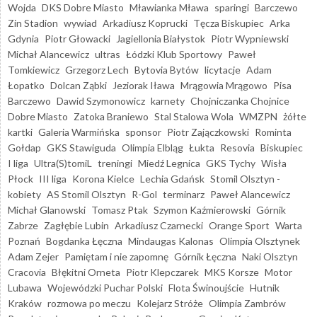
Wojda
DKS Dobre Miasto
Mławianka Mława
sparingi
Barczewo
Zin Stadion
wywiad
Arkadiusz Koprucki
Tęcza Biskupiec
Arka
Gdynia
Piotr Głowacki
Jagiellonia Białystok
Piotr Wypniewski
Michał Alancewicz
ultras
Łódzki Klub Sportowy
Paweł
Tomkiewicz
Grzegorz Lech
Bytovia Bytów
licytacje
Adam
Łopatko
Dolcan Ząbki
Jeziorak Iława
Mrągowia Mrągowo
Pisa
Barczewo
Dawid Szymonowicz
karnety
Chojniczanka Chojnice
Dobre Miasto
Zatoka Braniewo
Stal Stalowa Wola
WMZPN
żółte
kartki
Galeria Warmińska
sponsor
Piotr Zajączkowski
Rominta
Gołdap
GKS Stawiguda
Olimpia Elbląg
Łukta
Resovia
Biskupiec
I liga
Ultra(S)tomiL
treningi
Miedź Legnica
GKS Tychy
Wisła
Płock
III liga
Korona Kielce
Lechia Gdańsk
Stomil Olsztyn -
kobiety
AS Stomil Olsztyn
R-Gol
terminarz
Paweł Alancewicz
Michał Glanowski
Tomasz Ptak
Szymon Kaźmierowski
Górnik
Zabrze
Zagłębie Lubin
Arkadiusz Czarnecki
Orange Sport
Warta
Poznań
Bogdanka Łęczna
Mindaugas Kalonas
Olimpia Olsztynek
Adam Zejer
Pamiętam i nie zapomnę
Górnik Łęczna
Naki Olsztyn
Cracovia
Błękitni Orneta
Piotr Klepczarek
MKS Korsze
Motor
Lubawa
Wojewódzki Puchar Polski
Flota Świnoujście
Hutnik
Kraków
rozmowa po meczu
Kolejarz Stróże
Olimpia Zambrów