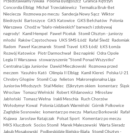
Przedstawiamy rywala
Polonia Bydgoszcz
Granica Kętrzyn
Concordia Elbląg
Michał Trzeciakiewicz
Termalica Bruk-Bet
Nieciecza
Rozmowa po meczu
Sandecja Nowy Sącz
Wiktor
Biedrzycki
Bartoszyce
GKS Katowice
GKS Bełchatów
Polonia
Warszawa
Chodź w "biało-niebieskich" barwach i zdobywaj
nagrody!
Kamil Hempel
Paweł Piceluk
Stomil Olsztyn - juniorzy
młodsi
Raków Częstochowa
UKS SMS Łódź
Rafał Śledź
Radomiak
Radom
Paweł Kaczmarek
Stomil Travel
ŁKS Łódź
ŁKS Łomża
Rozwój Katowice
Piotr Darmochwał
Bez napinki
Odra Opole
Legia II Warszawa
stowarzyszenie "Stomil Ponad Wszystko"
Centralna Liga Juniorów
Dawid Mieczkowski
Rozmowa przed
meczem
Yasuhiro Katō
Olimpia II Elbląg
Kamil Kiereś
Polska U-21
Chrobry Głogów
Stomil Cup
felieton
Makroregionalna Liga
Juniorów Młodszych
Stal Mielec
(S)krytym okiem
komentarz
Śląsk
Wrocław
Tomasz Wełnicki
Robert Kiłdanowicz
Mirosław
Jabłoński
Tomasz Wełna
Irakli Meschia
Ruch Chorzów
Wołodymyr Kowal
Polonia Lidzbark Warmiński
Górnik Polkowice
Zagłębie Sosnowiec
komentarz po meczu
Mariusz Borkowski
Rafał
Kujawa
Jarosław Ratajczak
Polsat Sport
Komentarz po meczu
MKS Kluczbork
Socios Stomil
Marek Maleszewski
Warta Sieradz
Jakub Mosakowski
Podbeskidzie Bielsko-Biała
Stomil Olsztyn -