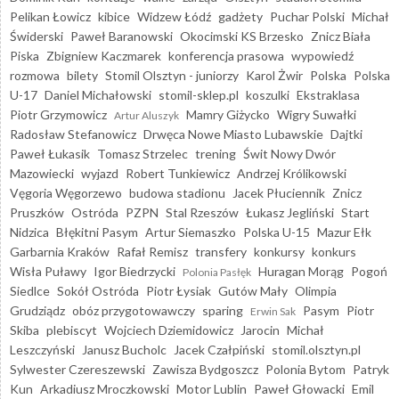
Pelikan Łowicz
kibice
Widzew Łódź
gadżety
Puchar Polski
Michał
Świderski
Paweł Baranowski
Okocimski KS Brzesko
Znicz Biała
Piska
Zbigniew Kaczmarek
konferencja prasowa
wypowiedź
rozmowa
bilety
Stomil Olsztyn - juniorzy
Karol Żwir
Polska
Polska
U-17
Daniel Michałowski
stomil-sklep.pl
koszulki
Ekstraklasa
Piotr Grzymowicz
Mamry Giżycko
Wigry Suwałki
Artur Aluszyk
Radosław Stefanowicz
Drwęca Nowe Miasto Lubawskie
Dajtki
Paweł Łukasik
Tomasz Strzelec
trening
Świt Nowy Dwór
Mazowiecki
wyjazd
Robert Tunkiewicz
Andrzej Królikowski
Vęgoria Węgorzewo
budowa stadionu
Jacek Płuciennik
Znicz
Pruszków
Ostróda
PZPN
Stal Rzeszów
Łukasz Jegliński
Start
Nidzica
Błękitni Pasym
Artur Siemaszko
Polska U-15
Mazur Ełk
Garbarnia Kraków
Rafał Remisz
transfery
konkursy
konkurs
Wisła Puławy
Igor Biedrzycki
Huragan Morąg
Pogoń
Polonia Pasłęk
Siedlce
Sokół Ostróda
Piotr Łysiak
Gutów Mały
Olimpia
Grudziądz
obóz przygotowawczy
sparing
Pasym
Piotr
Erwin Sak
Skiba
plebiscyt
Wojciech Dziemidowicz
Jarocin
Michał
Leszczyński
Janusz Bucholc
Jacek Czałpiński
stomil.olsztyn.pl
Sylwester Czereszewski
Zawisza Bydgoszcz
Polonia Bytom
Patryk
Kun
Arkadiusz Mroczkowski
Motor Lublin
Paweł Głowacki
Emil