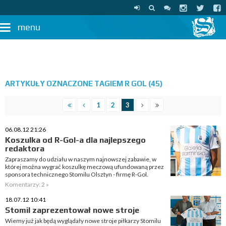
menu
ARTYKUŁY OZNACZONE TAGIEM R GOL (45)
1
2
3
06.08.12 21:26
Koszulka od R-Gol-a dla najlepszego
redaktora
Zapraszamy do udziału w naszym najnowszej zabawie, w
której można wygrać koszulkę meczową ufundowaną przez
sponsora technicznego Stomilu Olsztyn - firmę R-Gol.
Komentarzy: 2 »
18.07.12 10:41
Stomil zaprezentował nowe stroje
Wiemy już jak będą wyglądały nowe stroje piłkarzy Stomilu