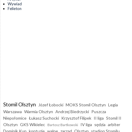
Wywiad
Felieton
Stomil Olsztyn
Józef Łobocki
MOKS Stomil Olsztyn
Legia
Warszawa
Warmia Olsztyn
Andrzej Biedrzycki
Puszcza
Niepołomice
Łukasz Suchocki
Krzysztof Filipek
II liga
Stomil II
Olsztyn
GKS Wikielec
IV liga
sędzia
arbiter
Bartosz Bartkowski
Dominik Kun
kontuzje
walne
zarząd
Olsztyn
stadion Stomilu