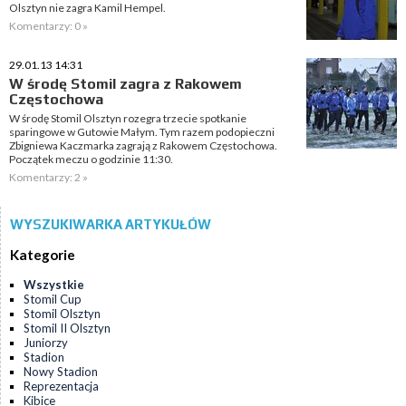
Olsztyn nie zagra Kamil Hempel.
Komentarzy: 0 »
29.01.13 14:31
W środę Stomil zagra z Rakowem
Częstochowa
W środę Stomil Olsztyn rozegra trzecie spotkanie
sparingowe w Gutowie Małym. Tym razem podopieczni
Zbigniewa Kaczmarka zagrają z Rakowem Częstochowa.
Początek meczu o godzinie 11:30.
Komentarzy: 2 »
WYSZUKIWARKA ARTYKUŁÓW
Kategorie
Wszystkie
Stomil Cup
Stomil Olsztyn
Stomil II Olsztyn
Juniorzy
Stadion
Nowy Stadion
Reprezentacja
Kibice