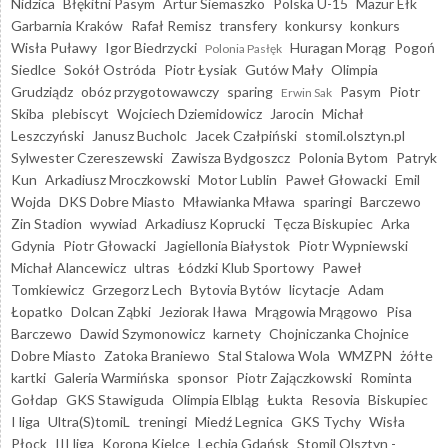
Nidzica
Błękitni Pasym
Artur Siemaszko
Polska U-15
Mazur Ełk
Garbarnia Kraków
Rafał Remisz
transfery
konkursy
konkurs
Wisła Puławy
Igor Biedrzycki
Huragan Morąg
Pogoń
Polonia Pasłęk
Siedlce
Sokół Ostróda
Piotr Łysiak
Gutów Mały
Olimpia
Grudziądz
obóz przygotowawczy
sparing
Pasym
Piotr
Erwin Sak
Skiba
plebiscyt
Wojciech Dziemidowicz
Jarocin
Michał
Leszczyński
Janusz Bucholc
Jacek Czałpiński
stomil.olsztyn.pl
Sylwester Czereszewski
Zawisza Bydgoszcz
Polonia Bytom
Patryk
Kun
Arkadiusz Mroczkowski
Motor Lublin
Paweł Głowacki
Emil
Wojda
DKS Dobre Miasto
Mławianka Mława
sparingi
Barczewo
Zin Stadion
wywiad
Arkadiusz Koprucki
Tęcza Biskupiec
Arka
Gdynia
Piotr Głowacki
Jagiellonia Białystok
Piotr Wypniewski
Michał Alancewicz
ultras
Łódzki Klub Sportowy
Paweł
Tomkiewicz
Grzegorz Lech
Bytovia Bytów
licytacje
Adam
Łopatko
Dolcan Ząbki
Jeziorak Iława
Mrągowia Mrągowo
Pisa
Barczewo
Dawid Szymonowicz
karnety
Chojniczanka Chojnice
Dobre Miasto
Zatoka Braniewo
Stal Stalowa Wola
WMZPN
żółte
kartki
Galeria Warmińska
sponsor
Piotr Zajączkowski
Rominta
Gołdap
GKS Stawiguda
Olimpia Elbląg
Łukta
Resovia
Biskupiec
I liga
Ultra(S)tomiL
treningi
Miedź Legnica
GKS Tychy
Wisła
Płock
III liga
Korona Kielce
Lechia Gdańsk
Stomil Olsztyn -