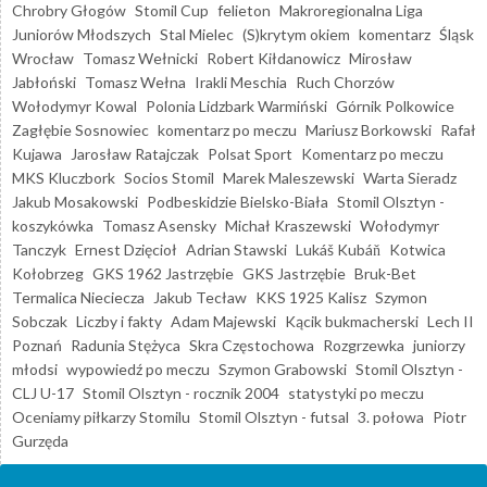
Chrobry Głogów
Stomil Cup
felieton
Makroregionalna Liga
Juniorów Młodszych
Stal Mielec
(S)krytym okiem
komentarz
Śląsk
Wrocław
Tomasz Wełnicki
Robert Kiłdanowicz
Mirosław
Jabłoński
Tomasz Wełna
Irakli Meschia
Ruch Chorzów
Wołodymyr Kowal
Polonia Lidzbark Warmiński
Górnik Polkowice
Zagłębie Sosnowiec
komentarz po meczu
Mariusz Borkowski
Rafał
Kujawa
Jarosław Ratajczak
Polsat Sport
Komentarz po meczu
MKS Kluczbork
Socios Stomil
Marek Maleszewski
Warta Sieradz
Jakub Mosakowski
Podbeskidzie Bielsko-Biała
Stomil Olsztyn -
koszykówka
Tomasz Asensky
Michał Kraszewski
Wołodymyr
Tanczyk
Ernest Dzięcioł
Adrian Stawski
Lukáš Kubáň
Kotwica
Kołobrzeg
GKS 1962 Jastrzębie
GKS Jastrzębie
Bruk-Bet
Termalica Nieciecza
Jakub Tecław
KKS 1925 Kalisz
Szymon
Sobczak
Liczby i fakty
Adam Majewski
Kącik bukmacherski
Lech II
Poznań
Radunia Stężyca
Skra Częstochowa
Rozgrzewka
juniorzy
młodsi
wypowiedź po meczu
Szymon Grabowski
Stomil Olsztyn -
CLJ U-17
Stomil Olsztyn - rocznik 2004
statystyki po meczu
Oceniamy piłkarzy Stomilu
Stomil Olsztyn - futsal
3. połowa
Piotr
Gurzęda