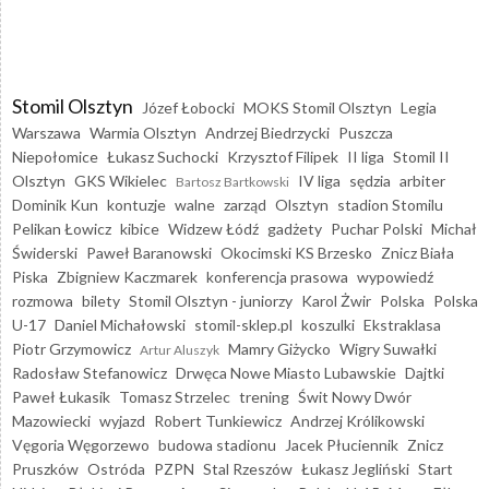
Stomil Olsztyn
Józef Łobocki
MOKS Stomil Olsztyn
Legia
Warszawa
Warmia Olsztyn
Andrzej Biedrzycki
Puszcza
Niepołomice
Łukasz Suchocki
Krzysztof Filipek
II liga
Stomil II
Olsztyn
GKS Wikielec
IV liga
sędzia
arbiter
Bartosz Bartkowski
Dominik Kun
kontuzje
walne
zarząd
Olsztyn
stadion Stomilu
Pelikan Łowicz
kibice
Widzew Łódź
gadżety
Puchar Polski
Michał
Świderski
Paweł Baranowski
Okocimski KS Brzesko
Znicz Biała
Piska
Zbigniew Kaczmarek
konferencja prasowa
wypowiedź
rozmowa
bilety
Stomil Olsztyn - juniorzy
Karol Żwir
Polska
Polska
U-17
Daniel Michałowski
stomil-sklep.pl
koszulki
Ekstraklasa
Piotr Grzymowicz
Mamry Giżycko
Wigry Suwałki
Artur Aluszyk
Radosław Stefanowicz
Drwęca Nowe Miasto Lubawskie
Dajtki
Paweł Łukasik
Tomasz Strzelec
trening
Świt Nowy Dwór
Mazowiecki
wyjazd
Robert Tunkiewicz
Andrzej Królikowski
Vęgoria Węgorzewo
budowa stadionu
Jacek Płuciennik
Znicz
Pruszków
Ostróda
PZPN
Stal Rzeszów
Łukasz Jegliński
Start