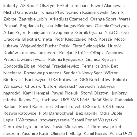
kobiety
AS Stomil Olsztyn
R-Gol
terminarz
Paweł Alancewicz
Michał Glanowski
Tomasz Ptak
Szymon Kaźmierowski
Górnik
Zabrze
Zagłębie Lubin
Arkadiusz Czarnecki
Orange Sport
Warta
Poznań
Bogdanka Łęczna
Mindaugas Kalonas
Olimpia Olsztynek
Adam Zejer
Pamiętam i nie zapomnę
Górnik Łęczna
Naki Olsztyn
Cracovia
Błękitni Orneta
Piotr Klepczarek
MKS Korsze
Motor
Lubawa
Wojewódzki Puchar Polski
Flota Świnoujście
Hutnik
Kraków
rozmowa po meczu
Kolejarz Stróże
Olimpia Zambrów
Przedstawiamy rywala
Polonia Bydgoszcz
Granica Kętrzyn
Concordia Elbląg
Michał Trzeciakiewicz
Termalica Bruk-Bet
Nieciecza
Rozmowa po meczu
Sandecja Nowy Sącz
Wiktor
Biedrzycki
Bartoszyce
GKS Katowice
GKS Bełchatów
Polonia
Warszawa
Chodź w "biało-niebieskich" barwach i zdobywaj
nagrody!
Kamil Hempel
Paweł Piceluk
Stomil Olsztyn - juniorzy
młodsi
Raków Częstochowa
UKS SMS Łódź
Rafał Śledź
Radomiak
Radom
Paweł Kaczmarek
Stomil Travel
ŁKS Łódź
ŁKS Łomża
Rozwój Katowice
Piotr Darmochwał
Bez napinki
Odra Opole
Legia II Warszawa
stowarzyszenie "Stomil Ponad Wszystko"
Centralna Liga Juniorów
Dawid Mieczkowski
Rozmowa przed
meczem
Yasuhiro Katō
Olimpia II Elbląg
Kamil Kiereś
Polska U-21