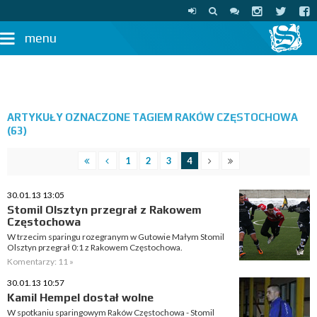
menu
ARTYKUŁY OZNACZONE TAGIEM RAKÓW CZĘSTOCHOWA
(63)
1
2
3
4
30.01.13 13:05
Stomil Olsztyn przegrał z Rakowem
Częstochowa
W trzecim sparingu rozegranym w Gutowie Małym Stomil
Olsztyn przegrał 0:1 z Rakowem Częstochowa.
Komentarzy: 11 »
30.01.13 10:57
Kamil Hempel dostał wolne
W spotkaniu sparingowym Raków Częstochowa - Stomil