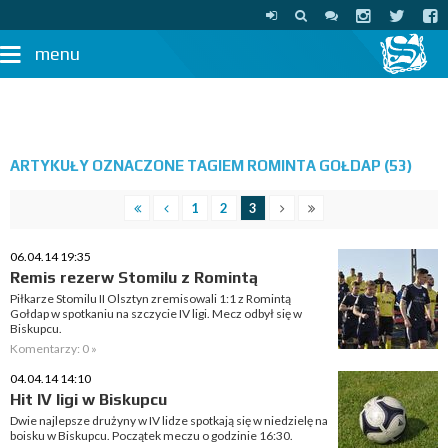
menu
ARTYKUŁY OZNACZONE TAGIEM ROMINTA GOŁDAP (53)
1
2
3
06.04.14 19:35
Remis rezerw Stomilu z Romintą
Piłkarze Stomilu II Olsztyn zremisowali 1:1 z Romintą
Gołdap w spotkaniu na szczycie IV ligi. Mecz odbył się w
Biskupcu.
Komentarzy: 0 »
04.04.14 14:10
Hit IV ligi w Biskupcu
Dwie najlepsze drużyny w IV lidze spotkają się w niedzielę na
boisku w Biskupcu. Początek meczu o godzinie 16:30.