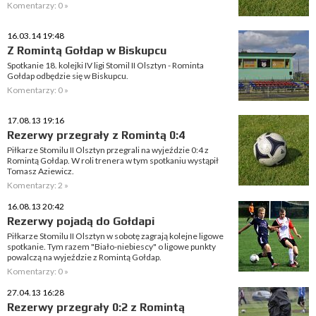
Komentarzy: 0 »
16.03.14 19:48
Z Romintą Gołdap w Biskupcu
Spotkanie 18. kolejki IV ligi Stomil II Olsztyn - Rominta
Gołdap odbędzie się w Biskupcu.
Komentarzy: 0 »
17.08.13 19:16
Rezerwy przegrały z Romintą 0:4
Piłkarze Stomilu II Olsztyn przegrali na wyjeździe 0:4 z
Romintą Gołdap. W roli trenera w tym spotkaniu wystąpił
Tomasz Aziewicz.
Komentarzy: 2 »
16.08.13 20:42
Rezerwy pojadą do Gołdapi
Piłkarze Stomilu II Olsztyn w sobotę zagrają kolejne ligowe
spotkanie. Tym razem "Biało-niebiescy" o ligowe punkty
powalczą na wyjeździe z Romintą Gołdap.
Komentarzy: 0 »
27.04.13 16:28
Rezerwy przegrały 0:2 z Romintą