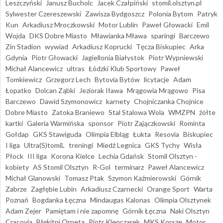
Leszczyński
Janusz Bucholc
Jacek Czałpiński
stomil.olsztyn.pl
Sylwester Czereszewski
Zawisza Bydgoszcz
Polonia Bytom
Patryk
Kun
Arkadiusz Mroczkowski
Motor Lublin
Paweł Głowacki
Emil
Wojda
DKS Dobre Miasto
Mławianka Mława
sparingi
Barczewo
Zin Stadion
wywiad
Arkadiusz Koprucki
Tęcza Biskupiec
Arka
Gdynia
Piotr Głowacki
Jagiellonia Białystok
Piotr Wypniewski
Michał Alancewicz
ultras
Łódzki Klub Sportowy
Paweł
Tomkiewicz
Grzegorz Lech
Bytovia Bytów
licytacje
Adam
Łopatko
Dolcan Ząbki
Jeziorak Iława
Mrągowia Mrągowo
Pisa
Barczewo
Dawid Szymonowicz
karnety
Chojniczanka Chojnice
Dobre Miasto
Zatoka Braniewo
Stal Stalowa Wola
WMZPN
żółte
kartki
Galeria Warmińska
sponsor
Piotr Zajączkowski
Rominta
Gołdap
GKS Stawiguda
Olimpia Elbląg
Łukta
Resovia
Biskupiec
I liga
Ultra(S)tomiL
treningi
Miedź Legnica
GKS Tychy
Wisła
Płock
III liga
Korona Kielce
Lechia Gdańsk
Stomil Olsztyn -
kobiety
AS Stomil Olsztyn
R-Gol
terminarz
Paweł Alancewicz
Michał Glanowski
Tomasz Ptak
Szymon Kaźmierowski
Górnik
Zabrze
Zagłębie Lubin
Arkadiusz Czarnecki
Orange Sport
Warta
Poznań
Bogdanka Łęczna
Mindaugas Kalonas
Olimpia Olsztynek
Adam Zejer
Pamiętam i nie zapomnę
Górnik Łęczna
Naki Olsztyn
Cracovia
Błękitni Orneta
Piotr Klepczarek
MKS Korsze
Motor