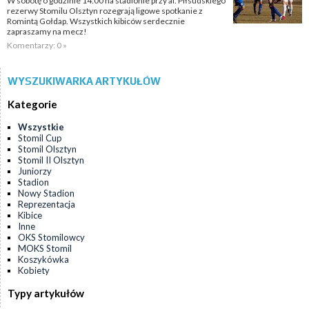
W sobotę o godzinie 14:00 na stadionie przy al. Piłsudskiego
rezerwy Stomilu Olsztyn rozegrają ligowe spotkanie z
Romintą Gołdap. Wszystkich kibiców serdecznie
zapraszamy na mecz!
Komentarzy: 0 »
WYSZUKIWARKA ARTYKUŁÓW
Kategorie
Wszystkie
Stomil Cup
Stomil Olsztyn
Stomil II Olsztyn
Juniorzy
Stadion
Nowy Stadion
Reprezentacja
Kibice
Inne
OKS Stomilowcy
MOKS Stomil
Koszykówka
Kobiety
Typy artykułów