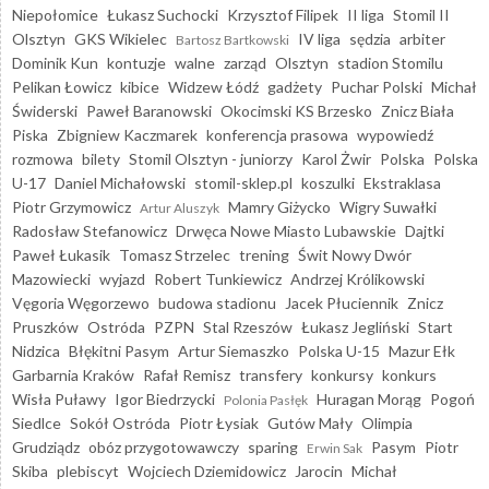
Niepołomice
Łukasz Suchocki
Krzysztof Filipek
II liga
Stomil II
Olsztyn
GKS Wikielec
IV liga
sędzia
arbiter
Bartosz Bartkowski
Dominik Kun
kontuzje
walne
zarząd
Olsztyn
stadion Stomilu
Pelikan Łowicz
kibice
Widzew Łódź
gadżety
Puchar Polski
Michał
Świderski
Paweł Baranowski
Okocimski KS Brzesko
Znicz Biała
Piska
Zbigniew Kaczmarek
konferencja prasowa
wypowiedź
rozmowa
bilety
Stomil Olsztyn - juniorzy
Karol Żwir
Polska
Polska
U-17
Daniel Michałowski
stomil-sklep.pl
koszulki
Ekstraklasa
Piotr Grzymowicz
Mamry Giżycko
Wigry Suwałki
Artur Aluszyk
Radosław Stefanowicz
Drwęca Nowe Miasto Lubawskie
Dajtki
Paweł Łukasik
Tomasz Strzelec
trening
Świt Nowy Dwór
Mazowiecki
wyjazd
Robert Tunkiewicz
Andrzej Królikowski
Vęgoria Węgorzewo
budowa stadionu
Jacek Płuciennik
Znicz
Pruszków
Ostróda
PZPN
Stal Rzeszów
Łukasz Jegliński
Start
Nidzica
Błękitni Pasym
Artur Siemaszko
Polska U-15
Mazur Ełk
Garbarnia Kraków
Rafał Remisz
transfery
konkursy
konkurs
Wisła Puławy
Igor Biedrzycki
Huragan Morąg
Pogoń
Polonia Pasłęk
Siedlce
Sokół Ostróda
Piotr Łysiak
Gutów Mały
Olimpia
Grudziądz
obóz przygotowawczy
sparing
Pasym
Piotr
Erwin Sak
Skiba
plebiscyt
Wojciech Dziemidowicz
Jarocin
Michał