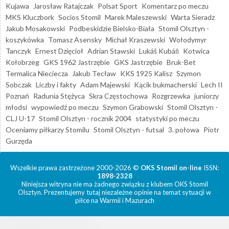
Kujawa
Jarosław Ratajczak
Polsat Sport
Komentarz po meczu
MKS Kluczbork
Socios Stomil
Marek Maleszewski
Warta Sieradz
Jakub Mosakowski
Podbeskidzie Bielsko-Biała
Stomil Olsztyn -
koszykówka
Tomasz Asensky
Michał Kraszewski
Wołodymyr
Tanczyk
Ernest Dzięcioł
Adrian Stawski
Lukáš Kubáň
Kotwica
Kołobrzeg
GKS 1962 Jastrzębie
GKS Jastrzębie
Bruk-Bet
Termalica Nieciecza
Jakub Tecław
KKS 1925 Kalisz
Szymon
Sobczak
Liczby i fakty
Adam Majewski
Kącik bukmacherski
Lech II
Poznań
Radunia Stężyca
Skra Częstochowa
Rozgrzewka
juniorzy
młodsi
wypowiedź po meczu
Szymon Grabowski
Stomil Olsztyn -
CLJ U-17
Stomil Olsztyn - rocznik 2004
statystyki po meczu
Oceniamy piłkarzy Stomilu
Stomil Olsztyn - futsal
3. połowa
Piotr
Gurzęda
Wszelkie prawa zastrzeżone 2000-2026 ©
OKS Stomil on-line
ISSN:
1898-2328
Niniejsza witryna nie ma żadnego związku z klubem OKS Stomil
Olsztyn. Prezentujemy tutaj niezależne opinie na temat sytuacji w
piłce na Warmii i Mazurach