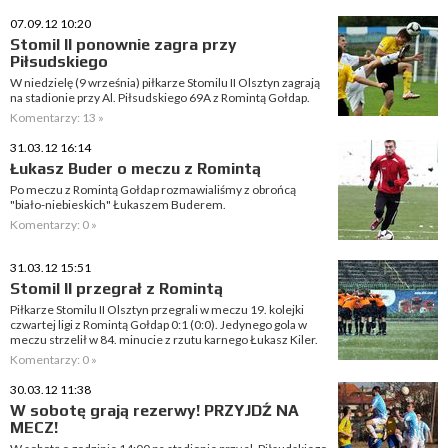
07.09.12 10:20
Stomil II ponownie zagra przy
Piłsudskiego
W niedzielę (9 września) piłkarze Stomilu II Olsztyn zagrają
na stadionie przy Al. Piłsudskiego 69A z Romintą Gołdap.
Komentarzy: 13 »
31.03.12 16:14
Łukasz Buder o meczu z Romintą
Po meczu z Romintą Gołdap rozmawialiśmy z obrońcą
"biało-niebieskich" Łukaszem Buderem.
Komentarzy: 0 »
31.03.12 15:51
Stomil II przegrał z Romintą
Piłkarze Stomilu II Olsztyn przegrali w meczu 19. kolejki
czwartej ligi z Romintą Gołdap 0:1 (0:0). Jedynego gola w
meczu strzelił w 84. minucie z rzutu karnego Łukasz Kiler.
Komentarzy: 0 »
30.03.12 11:38
W sobotę grają rezerwy! PRZYJDŹ NA
MECZ!