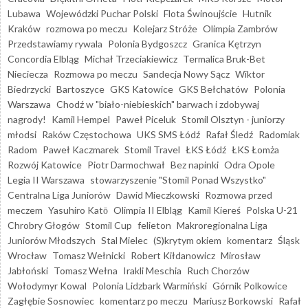
Lubawa
Wojewódzki Puchar Polski
Flota Świnoujście
Hutnik
Kraków
rozmowa po meczu
Kolejarz Stróże
Olimpia Zambrów
Przedstawiamy rywala
Polonia Bydgoszcz
Granica Kętrzyn
Concordia Elbląg
Michał Trzeciakiewicz
Termalica Bruk-Bet
Nieciecza
Rozmowa po meczu
Sandecja Nowy Sącz
Wiktor
Biedrzycki
Bartoszyce
GKS Katowice
GKS Bełchatów
Polonia
Warszawa
Chodź w "biało-niebieskich" barwach i zdobywaj
nagrody!
Kamil Hempel
Paweł Piceluk
Stomil Olsztyn - juniorzy
młodsi
Raków Częstochowa
UKS SMS Łódź
Rafał Śledź
Radomiak
Radom
Paweł Kaczmarek
Stomil Travel
ŁKS Łódź
ŁKS Łomża
Rozwój Katowice
Piotr Darmochwał
Bez napinki
Odra Opole
Legia II Warszawa
stowarzyszenie "Stomil Ponad Wszystko"
Centralna Liga Juniorów
Dawid Mieczkowski
Rozmowa przed
meczem
Yasuhiro Katō
Olimpia II Elbląg
Kamil Kiereś
Polska U-21
Chrobry Głogów
Stomil Cup
felieton
Makroregionalna Liga
Juniorów Młodszych
Stal Mielec
(S)krytym okiem
komentarz
Śląsk
Wrocław
Tomasz Wełnicki
Robert Kiłdanowicz
Mirosław
Jabłoński
Tomasz Wełna
Irakli Meschia
Ruch Chorzów
Wołodymyr Kowal
Polonia Lidzbark Warmiński
Górnik Polkowice
Zagłębie Sosnowiec
komentarz po meczu
Mariusz Borkowski
Rafał