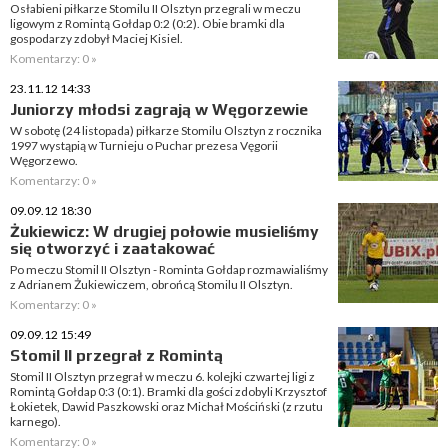
Osłabieni piłkarze Stomilu II Olsztyn przegrali w meczu
ligowym z Romintą Gołdap 0:2 (0:2). Obie bramki dla
gospodarzy zdobył Maciej Kisiel.
Komentarzy: 0 »
23.11.12 14:33
Juniorzy młodsi zagrają w Węgorzewie
W sobotę (24 listopada) piłkarze Stomilu Olsztyn z rocznika
1997 wystąpią w Turnieju o Puchar prezesa Vęgorii
Węgorzewo.
Komentarzy: 0 »
09.09.12 18:30
Żukiewicz: W drugiej połowie musieliśmy
się otworzyć i zaatakować
Po meczu Stomil II Olsztyn - Rominta Gołdap rozmawialiśmy
z Adrianem Żukiewiczem, obrońcą Stomilu II Olsztyn.
Komentarzy: 0 »
09.09.12 15:49
Stomil II przegrał z Romintą
Stomil II Olsztyn przegrał w meczu 6. kolejki czwartej ligi z
Romintą Gołdap 0:3 (0:1). Bramki dla gości zdobyli Krzysztof
Łokietek, Dawid Paszkowski oraz Michał Mościński (z rzutu
karnego).
Komentarzy: 0 »