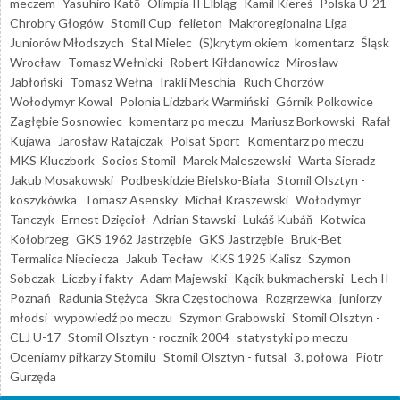
meczem
Yasuhiro Katō
Olimpia II Elbląg
Kamil Kiereś
Polska U-21
Chrobry Głogów
Stomil Cup
felieton
Makroregionalna Liga
Juniorów Młodszych
Stal Mielec
(S)krytym okiem
komentarz
Śląsk
Wrocław
Tomasz Wełnicki
Robert Kiłdanowicz
Mirosław
Jabłoński
Tomasz Wełna
Irakli Meschia
Ruch Chorzów
Wołodymyr Kowal
Polonia Lidzbark Warmiński
Górnik Polkowice
Zagłębie Sosnowiec
komentarz po meczu
Mariusz Borkowski
Rafał
Kujawa
Jarosław Ratajczak
Polsat Sport
Komentarz po meczu
MKS Kluczbork
Socios Stomil
Marek Maleszewski
Warta Sieradz
Jakub Mosakowski
Podbeskidzie Bielsko-Biała
Stomil Olsztyn -
koszykówka
Tomasz Asensky
Michał Kraszewski
Wołodymyr
Tanczyk
Ernest Dzięcioł
Adrian Stawski
Lukáš Kubáň
Kotwica
Kołobrzeg
GKS 1962 Jastrzębie
GKS Jastrzębie
Bruk-Bet
Termalica Nieciecza
Jakub Tecław
KKS 1925 Kalisz
Szymon
Sobczak
Liczby i fakty
Adam Majewski
Kącik bukmacherski
Lech II
Poznań
Radunia Stężyca
Skra Częstochowa
Rozgrzewka
juniorzy
młodsi
wypowiedź po meczu
Szymon Grabowski
Stomil Olsztyn -
CLJ U-17
Stomil Olsztyn - rocznik 2004
statystyki po meczu
Oceniamy piłkarzy Stomilu
Stomil Olsztyn - futsal
3. połowa
Piotr
Gurzęda