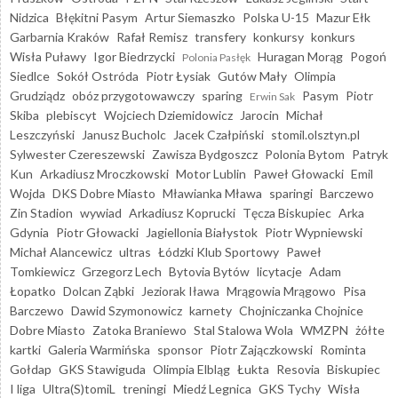
Nidzica
Błękitni Pasym
Artur Siemaszko
Polska U-15
Mazur Ełk
Garbarnia Kraków
Rafał Remisz
transfery
konkursy
konkurs
Wisła Puławy
Igor Biedrzycki
Huragan Morąg
Pogoń
Polonia Pasłęk
Siedlce
Sokół Ostróda
Piotr Łysiak
Gutów Mały
Olimpia
Grudziądz
obóz przygotowawczy
sparing
Pasym
Piotr
Erwin Sak
Skiba
plebiscyt
Wojciech Dziemidowicz
Jarocin
Michał
Leszczyński
Janusz Bucholc
Jacek Czałpiński
stomil.olsztyn.pl
Sylwester Czereszewski
Zawisza Bydgoszcz
Polonia Bytom
Patryk
Kun
Arkadiusz Mroczkowski
Motor Lublin
Paweł Głowacki
Emil
Wojda
DKS Dobre Miasto
Mławianka Mława
sparingi
Barczewo
Zin Stadion
wywiad
Arkadiusz Koprucki
Tęcza Biskupiec
Arka
Gdynia
Piotr Głowacki
Jagiellonia Białystok
Piotr Wypniewski
Michał Alancewicz
ultras
Łódzki Klub Sportowy
Paweł
Tomkiewicz
Grzegorz Lech
Bytovia Bytów
licytacje
Adam
Łopatko
Dolcan Ząbki
Jeziorak Iława
Mrągowia Mrągowo
Pisa
Barczewo
Dawid Szymonowicz
karnety
Chojniczanka Chojnice
Dobre Miasto
Zatoka Braniewo
Stal Stalowa Wola
WMZPN
żółte
kartki
Galeria Warmińska
sponsor
Piotr Zajączkowski
Rominta
Gołdap
GKS Stawiguda
Olimpia Elbląg
Łukta
Resovia
Biskupiec
I liga
Ultra(S)tomiL
treningi
Miedź Legnica
GKS Tychy
Wisła