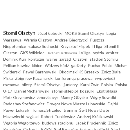
Stomil Olsztyn
Józef Łobocki
MOKS Stomil Olsztyn
Legia
Warszawa
Warmia Olsztyn
Andrzej Biedrzycki
Puszcza
Niepołomice
Łukasz Suchocki
Krzysztof Filipek
II liga
Stomil II
Olsztyn
GKS Wikielec
IV liga
sędzia
arbiter
Bartosz Bartkowski
Dominik Kun
kontuzje
walne
zarząd
Olsztyn
stadion Stomilu
Pelikan Łowicz
kibice
Widzew Łódź
gadżety
Puchar Polski
Michał
Świderski
Paweł Baranowski
Okocimski KS Brzesko
Znicz Biała
Piska
Zbigniew Kaczmarek
konferencja prasowa
wypowiedź
rozmowa
bilety
Stomil Olsztyn - juniorzy
Karol Żwir
Polska
Polska
U-17
Daniel Michałowski
stomil-sklep.pl
koszulki
Ekstraklasa
Piotr Grzymowicz
Mamry Giżycko
Wigry Suwałki
Artur Aluszyk
Radosław Stefanowicz
Drwęca Nowe Miasto Lubawskie
Dajtki
Paweł Łukasik
Tomasz Strzelec
trening
Świt Nowy Dwór
Mazowiecki
wyjazd
Robert Tunkiewicz
Andrzej Królikowski
Vęgoria Węgorzewo
budowa stadionu
Jacek Płuciennik
Znicz
Pruszków
Ostróda
PZPN
Stal Rzeszów
Łukasz Jegliński
Start