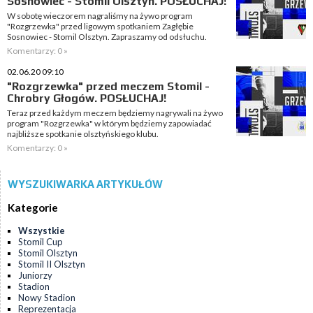
Sosnowiec - Stomil Olsztyn. POSŁUCHAJ!
W sobotę wieczorem nagraliśmy na żywo program
"Rozgrzewka" przed ligowym spotkaniem Zagłębie
Sosnowiec - Stomil Olsztyn. Zapraszamy od odsłuchu.
Komentarzy: 0 »
02.06.20 09:10
"Rozgrzewka" przed meczem Stomil -
Chrobry Głogów. POSŁUCHAJ!
Teraz przed każdym meczem będziemy nagrywali na żywo
program "Rozgrzewka" w którym będziemy zapowiadać
najbliższe spotkanie olsztyńskiego klubu.
Komentarzy: 0 »
WYSZUKIWARKA ARTYKUŁÓW
Kategorie
Wszystkie
Stomil Cup
Stomil Olsztyn
Stomil II Olsztyn
Juniorzy
Stadion
Nowy Stadion
Reprezentacja