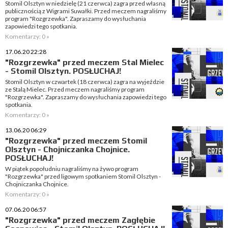
Stomil Olsztyn w niedzielę (21 czerwca) zagra przed własną
publicznością z Wigrami Suwałki. Przed meczem nagraliśmy
program "Rozgrzewka". Zapraszamy do wysłuchania
zapowiedzi tego spotkania.
Komentarzy: 0 »
17.06.20 22:28
"Rozgrzewka" przed meczem Stal Mielec
- Stomil Olsztyn. POSŁUCHAJ!
Stomil Olsztyn w czwartek (18 czerwca) zagra na wyjeździe
ze Stalą Mielec. Przed meczem nagraliśmy program
"Rozgrzewka". Zapraszamy do wysłuchania zapowiedzi tego
spotkania.
Komentarzy: 0 »
13.06.20 06:29
"Rozgrzewka" przed meczem Stomil
Olsztyn - Chojniczanka Chojnice.
POSŁUCHAJ!
W piątek popołudniu nagraliśmy na żywo program
"Rozgrzewka" przed ligowym spotkaniem Stomil Olsztyn -
Chojniczanka Chojnice.
Komentarzy: 0 »
07.06.20 06:57
"Rozgrzewka" przed meczem Zagłębie