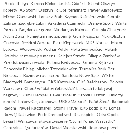
Płock
III liga
Korona Kielce
Lechia Gdańsk
Stomil Olsztyn -
kobiety
AS Stomil Olsztyn
R-Gol
terminarz
Paweł Alancewicz
Michał Glanowski
Tomasz Ptak
Szymon Kaźmierowski
Górnik
Zabrze
Zagłębie Lubin
Arkadiusz Czarnecki
Orange Sport
Warta
Poznań
Bogdanka Łęczna
Mindaugas Kalonas
Olimpia Olsztynek
Adam Zejer
Pamiętam i nie zapomnę
Górnik Łęczna
Naki Olsztyn
Cracovia
Błękitni Orneta
Piotr Klepczarek
MKS Korsze
Motor
Lubawa
Wojewódzki Puchar Polski
Flota Świnoujście
Hutnik
Kraków
rozmowa po meczu
Kolejarz Stróże
Olimpia Zambrów
Przedstawiamy rywala
Polonia Bydgoszcz
Granica Kętrzyn
Concordia Elbląg
Michał Trzeciakiewicz
Termalica Bruk-Bet
Nieciecza
Rozmowa po meczu
Sandecja Nowy Sącz
Wiktor
Biedrzycki
Bartoszyce
GKS Katowice
GKS Bełchatów
Polonia
Warszawa
Chodź w "biało-niebieskich" barwach i zdobywaj
nagrody!
Kamil Hempel
Paweł Piceluk
Stomil Olsztyn - juniorzy
młodsi
Raków Częstochowa
UKS SMS Łódź
Rafał Śledź
Radomiak
Radom
Paweł Kaczmarek
Stomil Travel
ŁKS Łódź
ŁKS Łomża
Rozwój Katowice
Piotr Darmochwał
Bez napinki
Odra Opole
Legia II Warszawa
stowarzyszenie "Stomil Ponad Wszystko"
Centralna Liga Juniorów
Dawid Mieczkowski
Rozmowa przed