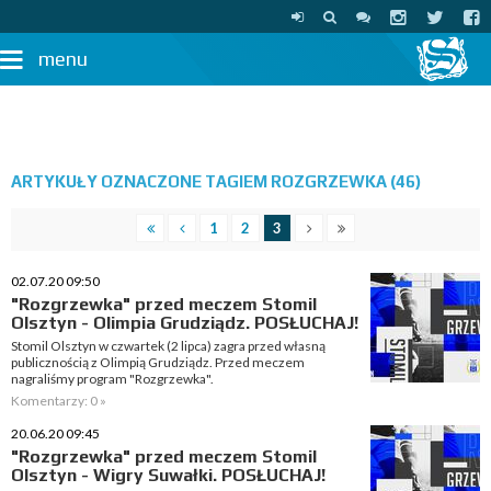
menu
ARTYKUŁY OZNACZONE TAGIEM ROZGRZEWKA (46)
1
2
3
02.07.20 09:50
"Rozgrzewka" przed meczem Stomil
Olsztyn - Olimpia Grudziądz. POSŁUCHAJ!
Stomil Olsztyn w czwartek (2 lipca) zagra przed własną
publicznością z Olimpią Grudziądz. Przed meczem
nagraliśmy program "Rozgrzewka".
Komentarzy: 0 »
20.06.20 09:45
"Rozgrzewka" przed meczem Stomil
Olsztyn - Wigry Suwałki. POSŁUCHAJ!