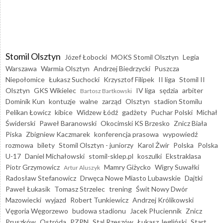
Stomil Olsztyn
Józef Łobocki
MOKS Stomil Olsztyn
Legia
Warszawa
Warmia Olsztyn
Andrzej Biedrzycki
Puszcza
Niepołomice
Łukasz Suchocki
Krzysztof Filipek
II liga
Stomil II
Olsztyn
GKS Wikielec
IV liga
sędzia
arbiter
Bartosz Bartkowski
Dominik Kun
kontuzje
walne
zarząd
Olsztyn
stadion Stomilu
Pelikan Łowicz
kibice
Widzew Łódź
gadżety
Puchar Polski
Michał
Świderski
Paweł Baranowski
Okocimski KS Brzesko
Znicz Biała
Piska
Zbigniew Kaczmarek
konferencja prasowa
wypowiedź
rozmowa
bilety
Stomil Olsztyn - juniorzy
Karol Żwir
Polska
Polska
U-17
Daniel Michałowski
stomil-sklep.pl
koszulki
Ekstraklasa
Piotr Grzymowicz
Mamry Giżycko
Wigry Suwałki
Artur Aluszyk
Radosław Stefanowicz
Drwęca Nowe Miasto Lubawskie
Dajtki
Paweł Łukasik
Tomasz Strzelec
trening
Świt Nowy Dwór
Mazowiecki
wyjazd
Robert Tunkiewicz
Andrzej Królikowski
Vęgoria Węgorzewo
budowa stadionu
Jacek Płuciennik
Znicz
Pruszków
Ostróda
PZPN
Stal Rzeszów
Łukasz Jegliński
Start