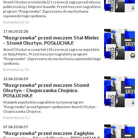
Stomil Olsztyn w niedzielę (21 czerwca) zagra przed własną
publicznością z Wigrami Suwałki. Przed meczem nagraliśmy
program "Rozgrzewka". Zapraszamy do wysłuchania
zapowiedzi tego spotkania.
Komentarzy: 0 »
17.06.20 22:28
"Rozgrzewka" przed meczem Stal Mielec
- Stomil Olsztyn. POSŁUCHAJ!
Stomil Olsztyn w czwartek (18 czerwca) zagra na wyjeździe
ze Stalą Mielec. Przed meczem nagraliśmy program
"Rozgrzewka". Zapraszamy do wysłuchania zapowiedzi tego
spotkania.
Komentarzy: 0 »
13.06.20 06:29
"Rozgrzewka" przed meczem Stomil
Olsztyn - Chojniczanka Chojnice.
POSŁUCHAJ!
W piątek popołudniu nagraliśmy na żywo program
"Rozgrzewka" przed ligowym spotkaniem Stomil Olsztyn -
Chojniczanka Chojnice.
Komentarzy: 0 »
07.06.20 06:57
"Rozgrzewka" przed meczem Zagłębie