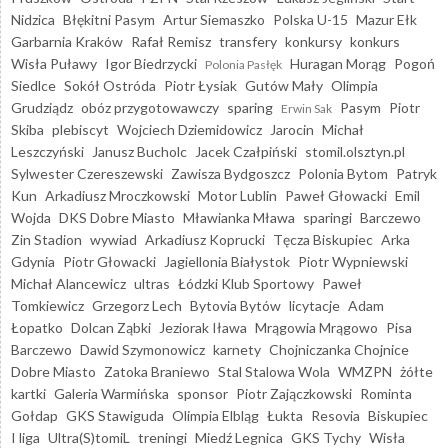
Nidzica
Błękitni Pasym
Artur Siemaszko
Polska U-15
Mazur Ełk
Garbarnia Kraków
Rafał Remisz
transfery
konkursy
konkurs
Wisła Puławy
Igor Biedrzycki
Huragan Morąg
Pogoń
Polonia Pasłęk
Siedlce
Sokół Ostróda
Piotr Łysiak
Gutów Mały
Olimpia
Grudziądz
obóz przygotowawczy
sparing
Pasym
Piotr
Erwin Sak
Skiba
plebiscyt
Wojciech Dziemidowicz
Jarocin
Michał
Leszczyński
Janusz Bucholc
Jacek Czałpiński
stomil.olsztyn.pl
Sylwester Czereszewski
Zawisza Bydgoszcz
Polonia Bytom
Patryk
Kun
Arkadiusz Mroczkowski
Motor Lublin
Paweł Głowacki
Emil
Wojda
DKS Dobre Miasto
Mławianka Mława
sparingi
Barczewo
Zin Stadion
wywiad
Arkadiusz Koprucki
Tęcza Biskupiec
Arka
Gdynia
Piotr Głowacki
Jagiellonia Białystok
Piotr Wypniewski
Michał Alancewicz
ultras
Łódzki Klub Sportowy
Paweł
Tomkiewicz
Grzegorz Lech
Bytovia Bytów
licytacje
Adam
Łopatko
Dolcan Ząbki
Jeziorak Iława
Mrągowia Mrągowo
Pisa
Barczewo
Dawid Szymonowicz
karnety
Chojniczanka Chojnice
Dobre Miasto
Zatoka Braniewo
Stal Stalowa Wola
WMZPN
żółte
kartki
Galeria Warmińska
sponsor
Piotr Zajączkowski
Rominta
Gołdap
GKS Stawiguda
Olimpia Elbląg
Łukta
Resovia
Biskupiec
I liga
Ultra(S)tomiL
treningi
Miedź Legnica
GKS Tychy
Wisła