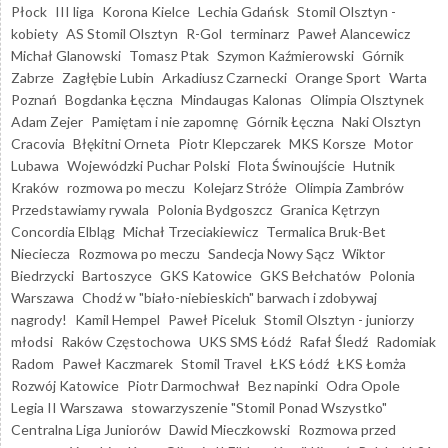
Płock
III liga
Korona Kielce
Lechia Gdańsk
Stomil Olsztyn -
kobiety
AS Stomil Olsztyn
R-Gol
terminarz
Paweł Alancewicz
Michał Glanowski
Tomasz Ptak
Szymon Kaźmierowski
Górnik
Zabrze
Zagłębie Lubin
Arkadiusz Czarnecki
Orange Sport
Warta
Poznań
Bogdanka Łęczna
Mindaugas Kalonas
Olimpia Olsztynek
Adam Zejer
Pamiętam i nie zapomnę
Górnik Łęczna
Naki Olsztyn
Cracovia
Błękitni Orneta
Piotr Klepczarek
MKS Korsze
Motor
Lubawa
Wojewódzki Puchar Polski
Flota Świnoujście
Hutnik
Kraków
rozmowa po meczu
Kolejarz Stróże
Olimpia Zambrów
Przedstawiamy rywala
Polonia Bydgoszcz
Granica Kętrzyn
Concordia Elbląg
Michał Trzeciakiewicz
Termalica Bruk-Bet
Nieciecza
Rozmowa po meczu
Sandecja Nowy Sącz
Wiktor
Biedrzycki
Bartoszyce
GKS Katowice
GKS Bełchatów
Polonia
Warszawa
Chodź w "biało-niebieskich" barwach i zdobywaj
nagrody!
Kamil Hempel
Paweł Piceluk
Stomil Olsztyn - juniorzy
młodsi
Raków Częstochowa
UKS SMS Łódź
Rafał Śledź
Radomiak
Radom
Paweł Kaczmarek
Stomil Travel
ŁKS Łódź
ŁKS Łomża
Rozwój Katowice
Piotr Darmochwał
Bez napinki
Odra Opole
Legia II Warszawa
stowarzyszenie "Stomil Ponad Wszystko"
Centralna Liga Juniorów
Dawid Mieczkowski
Rozmowa przed