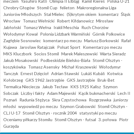
meczem
Yasuhiro Katō
Olimpia II Elbląg
Kamil Kiereś
Polska U-21
Chrobry Głogów
Stomil Cup
felieton
Makroregionalna Liga
Juniorów Młodszych
Stal Mielec
(S)krytym okiem
komentarz
Śląsk
Wrocław
Tomasz Wełnicki
Robert Kiłdanowicz
Mirosław
Jabłoński
Tomasz Wełna
Irakli Meschia
Ruch Chorzów
Wołodymyr Kowal
Polonia Lidzbark Warmiński
Górnik Polkowice
Zagłębie Sosnowiec
komentarz po meczu
Mariusz Borkowski
Rafał
Kujawa
Jarosław Ratajczak
Polsat Sport
Komentarz po meczu
MKS Kluczbork
Socios Stomil
Marek Maleszewski
Warta Sieradz
Jakub Mosakowski
Podbeskidzie Bielsko-Biała
Stomil Olsztyn -
koszykówka
Tomasz Asensky
Michał Kraszewski
Wołodymyr
Tanczyk
Ernest Dzięcioł
Adrian Stawski
Lukáš Kubáň
Kotwica
Kołobrzeg
GKS 1962 Jastrzębie
GKS Jastrzębie
Bruk-Bet
Termalica Nieciecza
Jakub Tecław
KKS 1925 Kalisz
Szymon
Sobczak
Liczby i fakty
Adam Majewski
Kącik bukmacherski
Lech II
Poznań
Radunia Stężyca
Skra Częstochowa
Rozgrzewka
juniorzy
młodsi
wypowiedź po meczu
Szymon Grabowski
Stomil Olsztyn -
CLJ U-17
Stomil Olsztyn - rocznik 2004
statystyki po meczu
Oceniamy piłkarzy Stomilu
Stomil Olsztyn - futsal
3. połowa
Piotr
Gurzęda