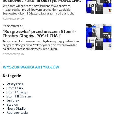
Sosnowiec - Stomil Olsztyn. POSŁUCHAJ!
W sobotę wieczorem nagraliśmy na żywo program
"Rozgrzewka" przed ligowym spotkaniem Zagłębie
Sosnowiec - Stomil Olsztyn. Zapraszamy od odsłuchu.
Komentarzy: 0 »
02.06.20 09:10
"Rozgrzewka" przed meczem Stomil -
Chrobry Głogów. POSŁUCHAJ!
Teraz przed każdym meczem będziemy nagrywali na żywo
program "Rozgrzewka" w którym będziemy zapowiadać
najbliższe spotkanie olsztyńskiego klubu.
Komentarzy: 0 »
WYSZUKIWARKA ARTYKUŁÓW
Kategorie
Wszystkie
Stomil Cup
Stomil Olsztyn
Stomil II Olsztyn
Juniorzy
Stadion
Nowy Stadion
Reprezentacja