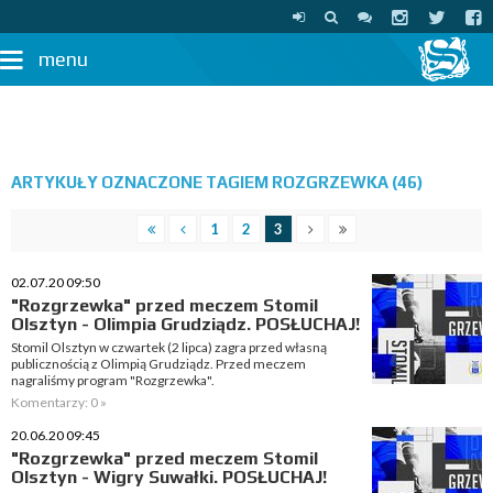
menu
ARTYKUŁY OZNACZONE TAGIEM ROZGRZEWKA (46)
1
2
3
02.07.20 09:50
"Rozgrzewka" przed meczem Stomil
Olsztyn - Olimpia Grudziądz. POSŁUCHAJ!
Stomil Olsztyn w czwartek (2 lipca) zagra przed własną
publicznością z Olimpią Grudziądz. Przed meczem
nagraliśmy program "Rozgrzewka".
Komentarzy: 0 »
20.06.20 09:45
"Rozgrzewka" przed meczem Stomil
Olsztyn - Wigry Suwałki. POSŁUCHAJ!