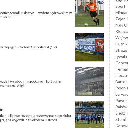
Sport
Mindau
 obrońcą Stomilu Olsztyn - Pawłem Sędrowskim w
m stron.
Zejer
Naki O
Klepcz
Wojewó
Hutnik
wartej ligi z Sokołem Ostróda 2:4 (1:2).
Stróże
rywala
Concor
Termal
meczu
Bartos
dził w sobotnim spotkaniu II ligi żadnej
w meczu IV ligi.
Poloni
barwac
Paweł 
Raków
ie
Śledź
potkanie ligowe rozegrają rezerwy naszego klubu.
Stomil 
rają na wyjeździe z Sokołem Ostróda.
Katow