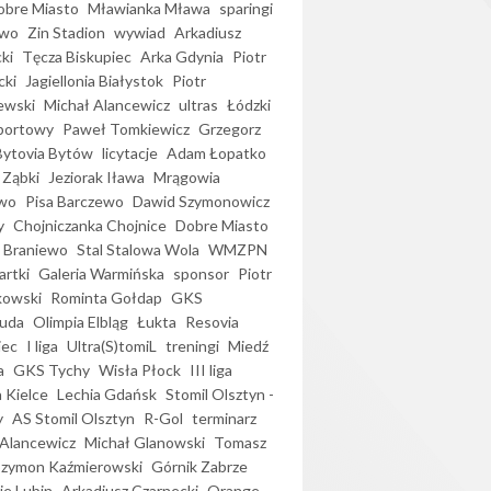
bre Miasto
Mławianka Mława
sparingi
ewo
Zin Stadion
wywiad
Arkadiusz
ki
Tęcza Biskupiec
Arka Gdynia
Piotr
cki
Jagiellonia Białystok
Piotr
ewski
Michał Alancewicz
ultras
Łódzki
portowy
Paweł Tomkiewicz
Grzegorz
Bytovia Bytów
licytacje
Adam Łopatko
 Ząbki
Jeziorak Iława
Mrągowia
wo
Pisa Barczewo
Dawid Szymonowicz
y
Chojniczanka Chojnice
Dobre Miasto
 Braniewo
Stal Stalowa Wola
WMZPN
artki
Galeria Warmińska
sponsor
Piotr
kowski
Rominta Gołdap
GKS
uda
Olimpia Elbląg
Łukta
Resovia
iec
I liga
Ultra(S)tomiL
treningi
Miedź
a
GKS Tychy
Wisła Płock
III liga
 Kielce
Lechia Gdańsk
Stomil Olsztyn -
y
AS Stomil Olsztyn
R-Gol
terminarz
Alancewicz
Michał Glanowski
Tomasz
Szymon Kaźmierowski
Górnik Zabrze
ie Lubin
Arkadiusz Czarnecki
Orange