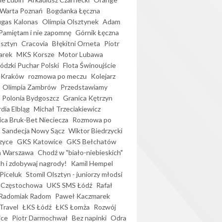
Warta Poznań
Bogdanka Łęczna
gas Kalonas
Olimpia Olsztynek
Adam
Pamiętam i nie zapomnę
Górnik Łęczna
lsztyn
Cracovia
Błękitni Orneta
Piotr
arek
MKS Korsze
Motor Lubawa
dzki Puchar Polski
Flota Świnoujście
 Kraków
rozmowa po meczu
Kolejarz
Olimpia Zambrów
Przedstawiamy
Polonia Bydgoszcz
Granica Kętrzyn
dia Elbląg
Michał Trzeciakiewicz
ica Bruk-Bet Nieciecza
Rozmowa po
Sandecja Nowy Sącz
Wiktor Biedrzycki
zyce
GKS Katowice
GKS Bełchatów
a Warszawa
Chodź w "biało-niebieskich"
h i zdobywaj nagrody!
Kamil Hempel
Piceluk
Stomil Olsztyn - juniorzy młodsi
 Częstochowa
UKS SMS Łódź
Rafał
Radomiak Radom
Paweł Kaczmarek
Travel
ŁKS Łódź
ŁKS Łomża
Rozwój
ice
Piotr Darmochwał
Bez napinki
Odra