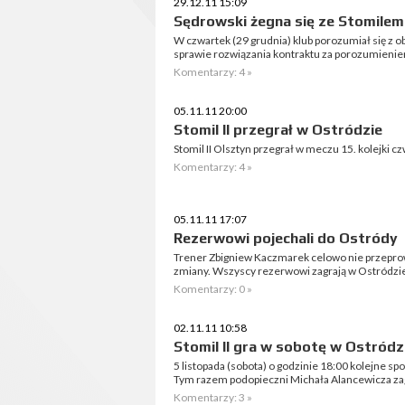
29.12.11 15:09
Sędrowski żegna się ze Stomilem
W czwartek (29 grudnia) klub porozumiał się z
sprawie rozwiązania kontraktu za porozumienie
Komentarzy: 4 »
05.11.11 20:00
Stomil II przegrał w Ostródzie
Stomil II Olsztyn przegrał w meczu 15. kolejki cz
Komentarzy: 4 »
05.11.11 17:07
Rezerwowi pojechali do Ostródy
Trener Zbigniew Kaczmarek celowo nie przeprowa
zmiany. Wszyscy rezerwowi zagrają w Ostródzie 
Komentarzy: 0 »
02.11.11 10:58
Stomil II gra w sobotę w Ostródz
5 listopada (sobota) o godzinie 18:00 kolejne s
Tym razem podopieczni Michała Alancewicza zag
Komentarzy: 3 »