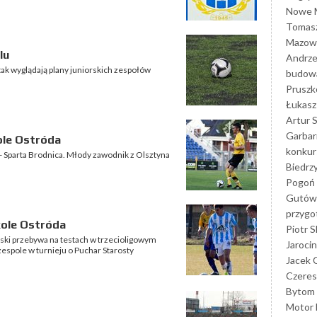
Nowe M
Tomasz
Mazowi
lu
Andrze
tak wyglądają plany juniorskich zespołów
budowa
Prusz
Łukasz 
Artur 
Garbar
ole Ostróda
konkur
 - Sparta Brodnica. Młody zawodnik z Olsztyna
Biedrz
Pogoń 
Gutów
przyg
kole Ostróda
Piotr S
ki przebywa na testach w trzecioligowym
Jarocin
espole w turnieju o Puchar Starosty
Jacek 
Czeres
Bytom
Motor 