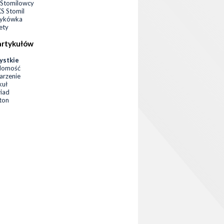
Stomilowcy
 Stomil
zykówka
ety
artykułów
ystkie
domość
rzenie
kuł
iad
eton