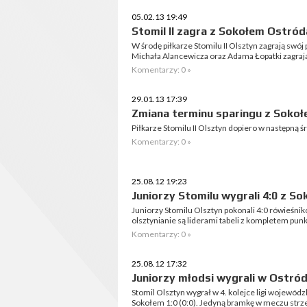
05.02.13 19:49
Stomil II zagra z Sokołem Ostród
W środę piłkarze Stomilu II Olsztyn zagrają swó
Michała Alancewicza oraz Adama Łopatki zagraj
Komentarzy: 0 »
29.01.13 17:39
Zmiana terminu sparingu z Soko
Piłkarze Stomilu II Olsztyn dopiero w następną 
Komentarzy: 0 »
25.08.12 19:23
Juniorzy Stomilu wygrali 4:0 z S
Juniorzy Stomilu Olsztyn pokonali 4:0 rówieśnik
olsztynianie są liderami tabeli z kompletem pun
Komentarzy: 0 »
25.08.12 17:32
Juniorzy młodsi wygrali w Ostród
Stomil Olsztyn wygrał w 4. kolejce ligi wojewód
Sokołem 1:0 (0:0). Jedyną bramkę w meczu strze