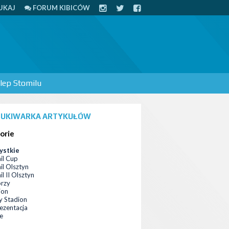
UKAJ
FORUM KIBICÓW
lep Stomilu
UKIWARKA ARTYKUŁÓW
orie
ystkie
il Cup
il Olsztyn
l II Olsztyn
orzy
ion
 Stadion
ezentacja
ce