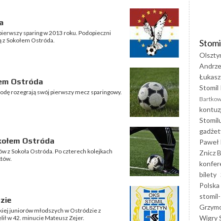
a
j pierwszy sparing w 2013 roku. Podopieczni
ą z Sokołem Ostróda.
Stomi
Olszty
Andrze
Łukasz
łem Ostróda
Stomil 
środę rozegrają swój pierwszy mecz sparingowy.
Bartkow
kontuz
Stomil
gadżet
okołem Ostróda
Paweł 
ów z Sokoła Ostróda. Po czterech kolejkach
Znicz B
któw.
konfer
bilety
Polska
stomil-
zie
Grzym
zkiej juniorów młodszych w Ostródzie z
Wigry 
lił w 42. minucie Mateusz Zejer.