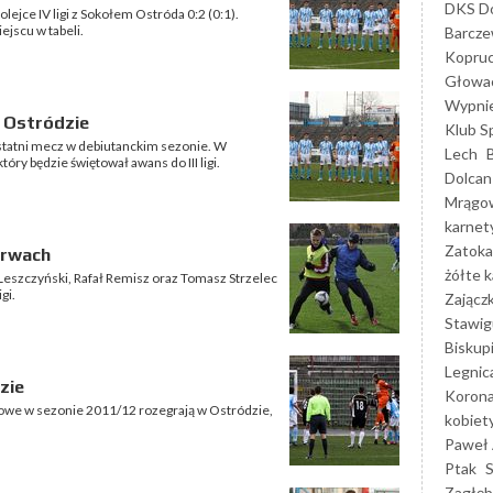
DKS Do
kolejce IV ligi z Sokołem Ostróda 0:2 (0:1).
jscu w tabeli.
Barcz
Kopruc
Głowa
Wypni
 Ostródzie
Klub S
 ostatni mecz w debiutanckim sezonie. W
Lech
óry będzie świętował awans do III ligi.
Dolcan
Mrągo
karnet
Zatoka
erwach
żółte k
Leszczyński, Rafał Remisz oraz Tomasz Strzelec
gi.
Zającz
Stawig
Biskup
Legnic
zie
Korona
ligowe w sezonie 2011/12 rozegrają w Ostródzie,
kobiet
Paweł 
Ptak
Zagłęb