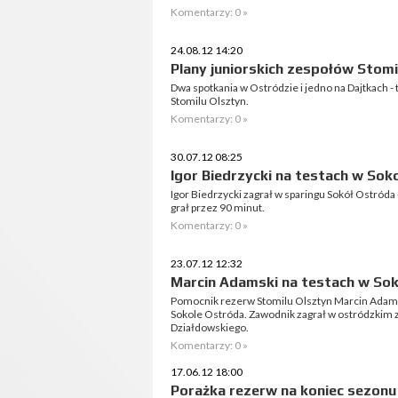
Komentarzy: 0 »
24.08.12 14:20
Plany juniorskich zespołów Stomi
Dwa spotkania w Ostródzie i jedno na Dajtkach - 
Stomilu Olsztyn.
Komentarzy: 0 »
30.07.12 08:25
Igor Biedrzycki na testach w Sok
Igor Biedrzycki zagrał w sparingu Sokół Ostróda
grał przez 90 minut.
Komentarzy: 0 »
23.07.12 12:32
Marcin Adamski na testach w So
Pomocnik rezerw Stomilu Olsztyn Marcin Adams
Sokole Ostróda. Zawodnik zagrał w ostródzkim z
Działdowskiego.
Komentarzy: 0 »
17.06.12 18:00
Porażka rezerw na koniec sezonu