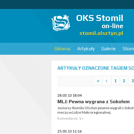
OKS Stomil
on-line
stomil.olsztyn.pl
Główna
Artykuły
Galerie
Stomi
ARTYKUŁY OZNACZONE TAGIEM SO
1
2
3
28.03.13 18:04
MLJ: Pewna wygrana z Sokołem
Juniorzy Stomilu Olsztyn pewnie wygrali z Sok
meczu w Lidze Makroregionalnej.
Komentarzy: 1 »
25.03.13 11:16