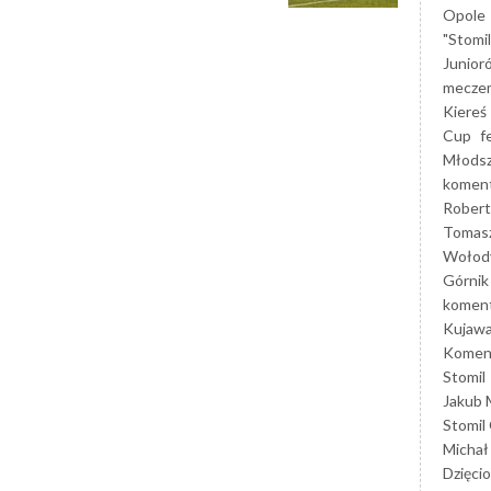
Opole
"Stomi
Junior
mecze
Kiereś
Cup
f
Młods
koment
Robert
Tomas
Wołod
Górnik
koment
Kujaw
Koment
Stomil
Jakub 
Stomil
Michał
Dzięcio