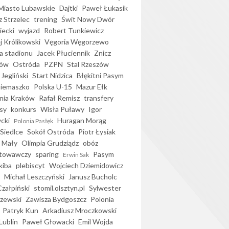
iasto Lubawskie
Dajtki
Paweł Łukasik
 Strzelec
trening
Świt Nowy Dwór
ecki
wyjazd
Robert Tunkiewicz
j Królikowski
Vęgoria Węgorzewo
 stadionu
Jacek Płuciennik
Znicz
ków
Ostróda
PZPN
Stal Rzeszów
Jegliński
Start Nidzica
Błękitni Pasym
Siemaszko
Polska U-15
Mazur Ełk
nia Kraków
Rafał Remisz
transfery
sy
konkurs
Wisła Puławy
Igor
ycki
Huragan Morąg
Polonia Pasłęk
Siedlce
Sokół Ostróda
Piotr Łysiak
 Mały
Olimpia Grudziądz
obóz
otowawczy
sparing
Pasym
Erwin Sak
kiba
plebiscyt
Wojciech Dziemidowicz
Michał Leszczyński
Janusz Bucholc
Czałpiński
stomil.olsztyn.pl
Sylwester
zewski
Zawisza Bydgoszcz
Polonia
Patryk Kun
Arkadiusz Mroczkowski
Lublin
Paweł Głowacki
Emil Wojda