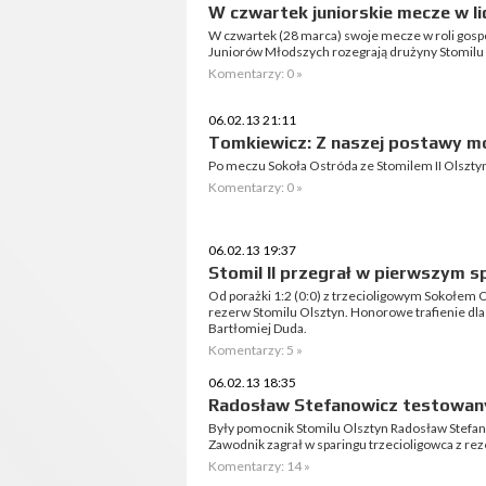
W czwartek juniorskie mecze w l
W czwartek (28 marca) swoje mecze w roli gosp
Juniorów Młodszych rozegrają drużyny Stomilu 
Komentarzy: 0 »
06.02.13 21:11
Tomkiewicz: Z naszej postawy 
Po meczu Sokoła Ostróda ze Stomilem II Olsz
Komentarzy: 0 »
06.02.13 19:37
Stomil II przegrał w pierwszym s
Od porażki 1:2 (0:0) z trzecioligowym Sokołem O
rezerw Stomilu Olsztyn. Honorowe trafienie dla
Bartłomiej Duda.
Komentarzy: 5 »
06.02.13 18:35
Radosław Stefanowicz testowan
Były pomocnik Stomilu Olsztyn Radosław Stefan
Zawodnik zagrał w sparingu trzecioligowca z re
Komentarzy: 14 »