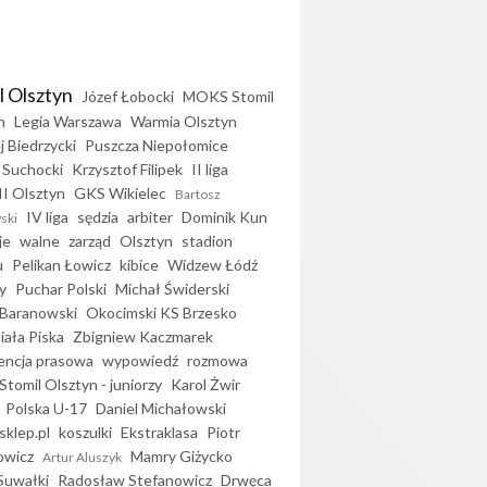
l Olsztyn
Józef Łobocki
MOKS Stomil
n
Legia Warszawa
Warmia Olsztyn
j Biedrzycki
Puszcza Niepołomice
 Suchocki
Krzysztof Filipek
II liga
II Olsztyn
GKS Wikielec
Bartosz
IV liga
sędzia
arbiter
Dominik Kun
ski
je
walne
zarząd
Olsztyn
stadion
u
Pelikan Łowicz
kibice
Widzew Łódź
y
Puchar Polski
Michał Świderski
Baranowski
Okocimski KS Brzesko
iała Piska
Zbigniew Kaczmarek
encja prasowa
wypowiedź
rozmowa
Stomil Olsztyn - juniorzy
Karol Żwir
Polska U-17
Daniel Michałowski
sklep.pl
koszulki
Ekstraklasa
Piotr
owicz
Mamry Giżycko
Artur Aluszyk
Suwałki
Radosław Stefanowicz
Drwęca