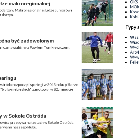
OKS 
idze makroregionalnej
MOKS
odarza w Makroregionalnej Lidze Juniorów i
Kos
Olsztyn.
Kobi
Typy 
Wsz
można być zadowolonym
Wia
Wyda
tyn rozmawialiśmy z Pawłem Tomkiewiczem.
Arty
Wyw
Feli
paringu
stróda rozpoczęli sparingi w 2013 roku piłkarze
 "biało-niebieskich" zanotował w 82. minucie
y w Sokole Ostróda
owicz przebywa na testach w Sokole Ostróda.
zerwami naszego klubu.