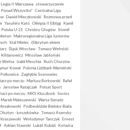
Legia II Warszawa
stowarzyszenie
l Ponad Wszystko"
Centralna Liga
ów
Dawid Mieczkowski
Rozmowa przed
m
Yasuhiro Katō
Olimpia II Elbląg
Kamil
Polska U-21
Chrobry Głogów
Stomil
elieton
Makroregionalna Liga Juniorów
zych
Stal Mielec
(S)krytym okiem
arz
Śląsk Wrocław
Tomasz Wełnicki
 Kiłdanowicz
Mirosław Jabłoński
z Wełna
Irakli Meschia
Ruch Chorzów
ymyr Kowal
Polonia Lidzbark Warmiński
 Polkowice
Zagłębie Sosnowiec
arz po meczu
Mariusz Borkowski
Rafał
a
Jarosław Ratajczak
Polsat Sport
arz po meczu
MKS Kluczbork
Socios
Marek Maleszewski
Warta Sieradz
Mosakowski
Podbeskidzie Bielsko-Biała
 Olsztyn - koszykówka
Tomasz Asensky
 Kraszewski
Wołodymyr Tanczyk
Ernest
ł
Adrian Stawski
Lukáš Kubáň
Kotwica