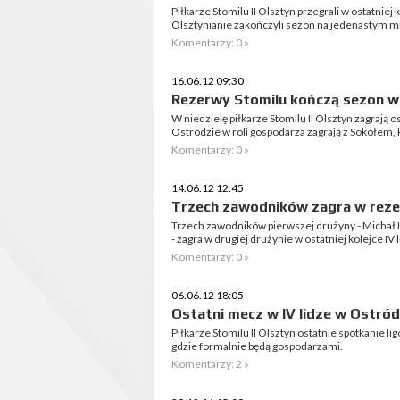
Piłkarze Stomilu II Olsztyn przegrali w ostatniej 
Olsztynianie zakończyli sezon na jedenastym mie
Komentarzy: 0 »
16.06.12 09:30
Rezerwy Stomilu kończą sezon w
W niedzielę piłkarze Stomilu II Olsztyn zagrają
Ostródzie w roli gospodarza zagrają z Sokołem, kt
Komentarzy: 0 »
14.06.12 12:45
Trzech zawodników zagra w rez
Trzech zawodników pierwszej drużyny - Michał 
- zagra w drugiej drużynie w ostatniej kolejce IV li
Komentarzy: 0 »
06.06.12 18:05
Ostatni mecz w IV lidze w Ostród
Piłkarze Stomilu II Olsztyn ostatnie spotkanie 
gdzie formalnie będą gospodarzami.
Komentarzy: 2 »