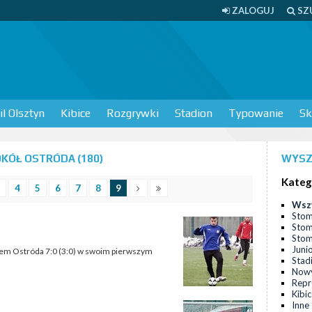
ZALOGUJ
SZ
l Olsztyn
Kibice
Rozgrywki
Stadion
Typowanie
Sk
KÓŁ OSTRÓDA (180)
WYSZ
Kateg
4
5
6
7
8
9
Wsz
Stom
Stom
Stomi
Juni
ołem Ostróda 7:0 (3:0) w swoim pierwszym
Stad
Nowy
Repr
Kibi
Inne