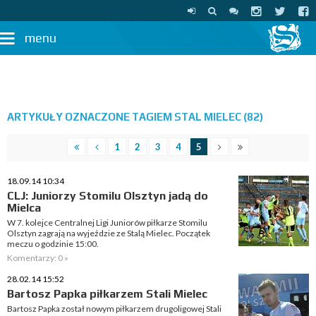
menu
ARTYKUŁY OZNACZONE TAGIEM STAL MIELEC (82)
1
2
3
4
5
18.09.14 10:34
CLJ: Juniorzy Stomilu Olsztyn jadą do
Mielca
W 7. kolejce Centralnej Ligi Juniorów piłkarze Stomilu
Olsztyn zagrają na wyjeździe ze Stalą Mielec. Początek
meczu o godzinie 15:00.
Komentarzy: 0 »
28.02.14 15:52
Bartosz Papka piłkarzem Stali Mielec
Bartosz Papka został nowym piłkarzem drugoligowej Stali