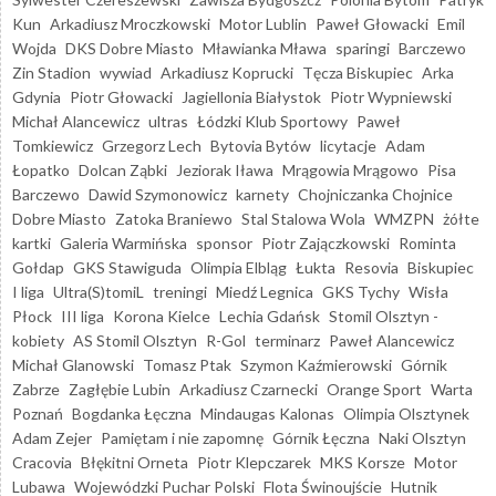
Kun
Arkadiusz Mroczkowski
Motor Lublin
Paweł Głowacki
Emil
Wojda
DKS Dobre Miasto
Mławianka Mława
sparingi
Barczewo
Zin Stadion
wywiad
Arkadiusz Koprucki
Tęcza Biskupiec
Arka
Gdynia
Piotr Głowacki
Jagiellonia Białystok
Piotr Wypniewski
Michał Alancewicz
ultras
Łódzki Klub Sportowy
Paweł
Tomkiewicz
Grzegorz Lech
Bytovia Bytów
licytacje
Adam
Łopatko
Dolcan Ząbki
Jeziorak Iława
Mrągowia Mrągowo
Pisa
Barczewo
Dawid Szymonowicz
karnety
Chojniczanka Chojnice
Dobre Miasto
Zatoka Braniewo
Stal Stalowa Wola
WMZPN
żółte
kartki
Galeria Warmińska
sponsor
Piotr Zajączkowski
Rominta
Gołdap
GKS Stawiguda
Olimpia Elbląg
Łukta
Resovia
Biskupiec
I liga
Ultra(S)tomiL
treningi
Miedź Legnica
GKS Tychy
Wisła
Płock
III liga
Korona Kielce
Lechia Gdańsk
Stomil Olsztyn -
kobiety
AS Stomil Olsztyn
R-Gol
terminarz
Paweł Alancewicz
Michał Glanowski
Tomasz Ptak
Szymon Kaźmierowski
Górnik
Zabrze
Zagłębie Lubin
Arkadiusz Czarnecki
Orange Sport
Warta
Poznań
Bogdanka Łęczna
Mindaugas Kalonas
Olimpia Olsztynek
Adam Zejer
Pamiętam i nie zapomnę
Górnik Łęczna
Naki Olsztyn
Cracovia
Błękitni Orneta
Piotr Klepczarek
MKS Korsze
Motor
Lubawa
Wojewódzki Puchar Polski
Flota Świnoujście
Hutnik