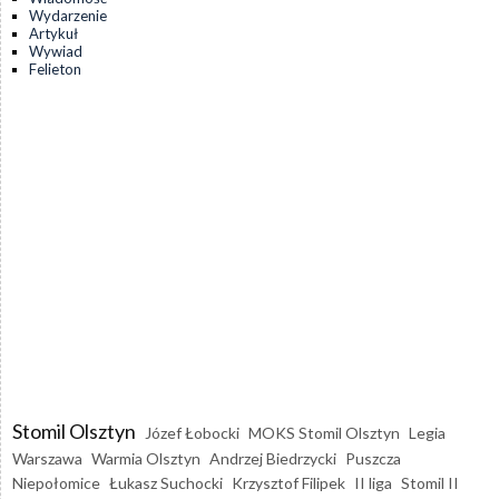
Wydarzenie
Artykuł
Wywiad
Felieton
Stomil Olsztyn
Józef Łobocki
MOKS Stomil Olsztyn
Legia
Warszawa
Warmia Olsztyn
Andrzej Biedrzycki
Puszcza
Niepołomice
Łukasz Suchocki
Krzysztof Filipek
II liga
Stomil II