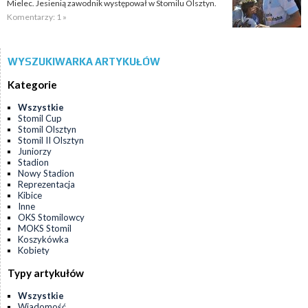
Mielec. Jesienią zawodnik występował w Stomilu Olsztyn.
Komentarzy: 1 »
WYSZUKIWARKA ARTYKUŁÓW
Kategorie
Wszystkie
Stomil Cup
Stomil Olsztyn
Stomil II Olsztyn
Juniorzy
Stadion
Nowy Stadion
Reprezentacja
Kibice
Inne
OKS Stomilowcy
MOKS Stomil
Koszykówka
Kobiety
Typy artykułów
Wszystkie
Wiadomość