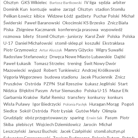
Olsztyn
GKS Wikielec
IV liga
sędzia
arbiter
Bartosz Bartkowski
Dominik Kun
kontuzje
walne
zarząd
Olsztyn
stadion Stomilu
Pelikan Łowicz
kibice
Widzew Łódź
gadżety
Puchar Polski
Michał
Świderski
Paweł Baranowski
Okocimski KS Brzesko
Znicz Biała
Piska
Zbigniew Kaczmarek
konferencja prasowa
wypowiedź
rozmowa
bilety
Stomil Olsztyn - juniorzy
Karol Żwir
Polska
Polska
U-17
Daniel Michałowski
stomil-sklep.pl
koszulki
Ekstraklasa
Piotr Grzymowicz
Mamry Giżycko
Wigry Suwałki
Artur Aluszyk
Radosław Stefanowicz
Drwęca Nowe Miasto Lubawskie
Dajtki
Paweł Łukasik
Tomasz Strzelec
trening
Świt Nowy Dwór
Mazowiecki
wyjazd
Robert Tunkiewicz
Andrzej Królikowski
Vęgoria Węgorzewo
budowa stadionu
Jacek Płuciennik
Znicz
Pruszków
Ostróda
PZPN
Stal Rzeszów
Łukasz Jegliński
Start
Nidzica
Błękitni Pasym
Artur Siemaszko
Polska U-15
Mazur Ełk
Garbarnia Kraków
Rafał Remisz
transfery
konkursy
konkurs
Wisła Puławy
Igor Biedrzycki
Huragan Morąg
Pogoń
Polonia Pasłęk
Siedlce
Sokół Ostróda
Piotr Łysiak
Gutów Mały
Olimpia
Grudziądz
obóz przygotowawczy
sparing
Pasym
Piotr
Erwin Sak
Skiba
plebiscyt
Wojciech Dziemidowicz
Jarocin
Michał
Leszczyński
Janusz Bucholc
Jacek Czałpiński
stomil.olsztyn.pl
Sylwester Czereszewski
Zawisza Bydgoszcz
Polonia Bytom
Patryk