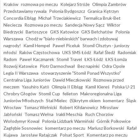
Kraków
rozmowa po meczu
Kolejarz Stróże
Olimpia Zambrów
Przedstawiamy rywala
Polonia Bydgoszcz
Granica Kętrzyn
Concordia Elbląg
Michał Trzeciakiewicz
Termalica Bruk-Bet
Nieciecza
Rozmowa po meczu
Sandecja Nowy Sącz
Wiktor
Biedrzycki
Bartoszyce
GKS Katowice
GKS Bełchatów
Polonia
Warszawa
Chodź w "biało-niebieskich" barwach i zdobywaj
nagrody!
Kamil Hempel
Paweł Piceluk
Stomil Olsztyn - juniorzy
młodsi
Raków Częstochowa
UKS SMS Łódź
Rafał Śledź
Radomiak
Radom
Paweł Kaczmarek
Stomil Travel
ŁKS Łódź
ŁKS Łomża
Rozwój Katowice
Piotr Darmochwał
Bez napinki
Odra Opole
Legia II Warszawa
stowarzyszenie "Stomil Ponad Wszystko"
Centralna Liga Juniorów
Dawid Mieczkowski
Rozmowa przed
meczem
Yasuhiro Katō
Olimpia II Elbląg
Kamil Kiereś
Polska U-21
Chrobry Głogów
Stomil Cup
felieton
Makroregionalna Liga
Juniorów Młodszych
Stal Mielec
(S)krytym okiem
komentarz
Śląsk
Wrocław
Tomasz Wełnicki
Robert Kiłdanowicz
Mirosław
Jabłoński
Tomasz Wełna
Irakli Meschia
Ruch Chorzów
Wołodymyr Kowal
Polonia Lidzbark Warmiński
Górnik Polkowice
Zagłębie Sosnowiec
komentarz po meczu
Mariusz Borkowski
Rafał
Kujawa
Jarosław Ratajczak
Polsat Sport
Komentarz po meczu