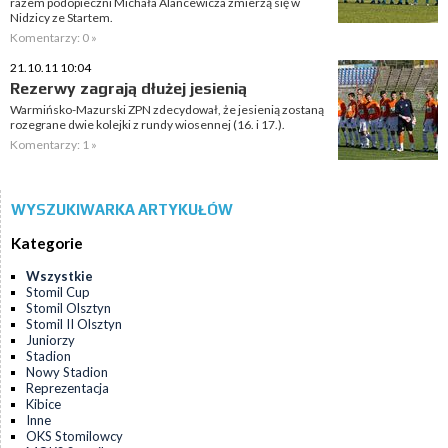
razem podopieczni Michała Alancewicza zmierzą się w
Nidzicy ze Startem.
Komentarzy: 0 »
21.10.11 10:04
Rezerwy zagrają dłużej jesienią
Warmińsko-Mazurski ZPN zdecydował, że jesienią zostaną
rozegrane dwie kolejki z rundy wiosennej (16. i 17.).
Komentarzy: 1 »
WYSZUKIWARKA ARTYKUŁÓW
Kategorie
Wszystkie
Stomil Cup
Stomil Olsztyn
Stomil II Olsztyn
Juniorzy
Stadion
Nowy Stadion
Reprezentacja
Kibice
Inne
OKS Stomilowcy