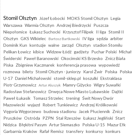
Stomil Olsztyn
Józef Łobocki
MOKS Stomil Olsztyn
Legia
Warszawa
Warmia Olsztyn
Andrzej Biedrzycki
Puszcza
Niepołomice
Łukasz Suchocki
Krzysztof Filipek
II liga
Stomil II
Olsztyn
GKS Wikielec
IV liga
sędzia
arbiter
Bartosz Bartkowski
Dominik Kun
kontuzje
walne
zarząd
Olsztyn
stadion Stomilu
Pelikan Łowicz
kibice
Widzew Łódź
gadżety
Puchar Polski
Michał
Świderski
Paweł Baranowski
Okocimski KS Brzesko
Znicz Biała
Piska
Zbigniew Kaczmarek
konferencja prasowa
wypowiedź
rozmowa
bilety
Stomil Olsztyn - juniorzy
Karol Żwir
Polska
Polska
U-17
Daniel Michałowski
stomil-sklep.pl
koszulki
Ekstraklasa
Piotr Grzymowicz
Mamry Giżycko
Wigry Suwałki
Artur Aluszyk
Radosław Stefanowicz
Drwęca Nowe Miasto Lubawskie
Dajtki
Paweł Łukasik
Tomasz Strzelec
trening
Świt Nowy Dwór
Mazowiecki
wyjazd
Robert Tunkiewicz
Andrzej Królikowski
Vęgoria Węgorzewo
budowa stadionu
Jacek Płuciennik
Znicz
Pruszków
Ostróda
PZPN
Stal Rzeszów
Łukasz Jegliński
Start
Nidzica
Błękitni Pasym
Artur Siemaszko
Polska U-15
Mazur Ełk
Garbarnia Kraków
Rafał Remisz
transfery
konkursy
konkurs