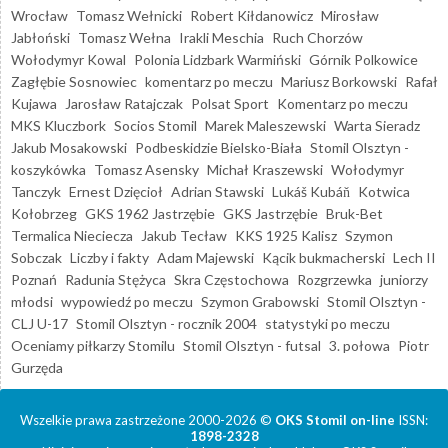
Wrocław
Tomasz Wełnicki
Robert Kiłdanowicz
Mirosław
Jabłoński
Tomasz Wełna
Irakli Meschia
Ruch Chorzów
Wołodymyr Kowal
Polonia Lidzbark Warmiński
Górnik Polkowice
Zagłębie Sosnowiec
komentarz po meczu
Mariusz Borkowski
Rafał
Kujawa
Jarosław Ratajczak
Polsat Sport
Komentarz po meczu
MKS Kluczbork
Socios Stomil
Marek Maleszewski
Warta Sieradz
Jakub Mosakowski
Podbeskidzie Bielsko-Biała
Stomil Olsztyn -
koszykówka
Tomasz Asensky
Michał Kraszewski
Wołodymyr
Tanczyk
Ernest Dzięcioł
Adrian Stawski
Lukáš Kubáň
Kotwica
Kołobrzeg
GKS 1962 Jastrzębie
GKS Jastrzębie
Bruk-Bet
Termalica Nieciecza
Jakub Tecław
KKS 1925 Kalisz
Szymon
Sobczak
Liczby i fakty
Adam Majewski
Kącik bukmacherski
Lech II
Poznań
Radunia Stężyca
Skra Częstochowa
Rozgrzewka
juniorzy
młodsi
wypowiedź po meczu
Szymon Grabowski
Stomil Olsztyn -
CLJ U-17
Stomil Olsztyn - rocznik 2004
statystyki po meczu
Oceniamy piłkarzy Stomilu
Stomil Olsztyn - futsal
3. połowa
Piotr
Gurzęda
Wszelkie prawa zastrzeżone 2000-2026 ©
OKS Stomil on-line
ISSN:
1898-2328