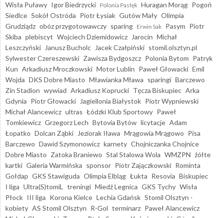
Wisła Puławy
Igor Biedrzycki
Huragan Morąg
Pogoń
Polonia Pasłęk
Siedlce
Sokół Ostróda
Piotr Łysiak
Gutów Mały
Olimpia
Grudziądz
obóz przygotowawczy
sparing
Pasym
Piotr
Erwin Sak
Skiba
plebiscyt
Wojciech Dziemidowicz
Jarocin
Michał
Leszczyński
Janusz Bucholc
Jacek Czałpiński
stomil.olsztyn.pl
Sylwester Czereszewski
Zawisza Bydgoszcz
Polonia Bytom
Patryk
Kun
Arkadiusz Mroczkowski
Motor Lublin
Paweł Głowacki
Emil
Wojda
DKS Dobre Miasto
Mławianka Mława
sparingi
Barczewo
Zin Stadion
wywiad
Arkadiusz Koprucki
Tęcza Biskupiec
Arka
Gdynia
Piotr Głowacki
Jagiellonia Białystok
Piotr Wypniewski
Michał Alancewicz
ultras
Łódzki Klub Sportowy
Paweł
Tomkiewicz
Grzegorz Lech
Bytovia Bytów
licytacje
Adam
Łopatko
Dolcan Ząbki
Jeziorak Iława
Mrągowia Mrągowo
Pisa
Barczewo
Dawid Szymonowicz
karnety
Chojniczanka Chojnice
Dobre Miasto
Zatoka Braniewo
Stal Stalowa Wola
WMZPN
żółte
kartki
Galeria Warmińska
sponsor
Piotr Zajączkowski
Rominta
Gołdap
GKS Stawiguda
Olimpia Elbląg
Łukta
Resovia
Biskupiec
I liga
Ultra(S)tomiL
treningi
Miedź Legnica
GKS Tychy
Wisła
Płock
III liga
Korona Kielce
Lechia Gdańsk
Stomil Olsztyn -
kobiety
AS Stomil Olsztyn
R-Gol
terminarz
Paweł Alancewicz