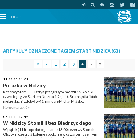
menu
ARTYKUŁY OZNACZONE TAGIEM START NIDZICA (63)
1
2
3
4
11.11.11 15:23
Porażka w Nidzicy
Rezerwy Stomilu Olsztyn przegrały w meczu 16. kolejki
czwartej ligi ze Startem Nidzica 1:2 (1:1). Bramkę dla "biało-
niebieskich" zdobył w 41. minucie Michał Miąsko.
Komentarzy: 0 »
08.11.11 12:49
W Nidzicy Stomil II bez Biedrzyckiego
W piątek (11 listopada) o godzinie 13:00 rezerwy Stomilu
Olsztyn rozegrają kolejne spotkanie w czwartej lidze. Tym