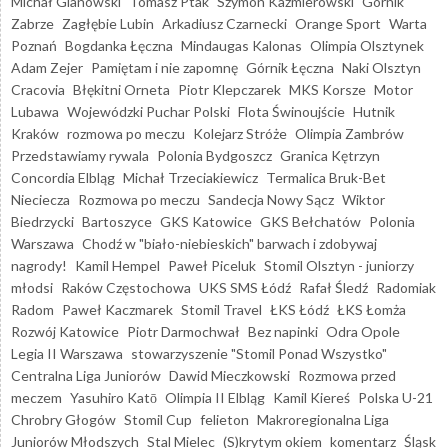
Michał Glanowski
Tomasz Ptak
Szymon Kaźmierowski
Górnik
Zabrze
Zagłębie Lubin
Arkadiusz Czarnecki
Orange Sport
Warta
Poznań
Bogdanka Łęczna
Mindaugas Kalonas
Olimpia Olsztynek
Adam Zejer
Pamiętam i nie zapomnę
Górnik Łęczna
Naki Olsztyn
Cracovia
Błękitni Orneta
Piotr Klepczarek
MKS Korsze
Motor
Lubawa
Wojewódzki Puchar Polski
Flota Świnoujście
Hutnik
Kraków
rozmowa po meczu
Kolejarz Stróże
Olimpia Zambrów
Przedstawiamy rywala
Polonia Bydgoszcz
Granica Kętrzyn
Concordia Elbląg
Michał Trzeciakiewicz
Termalica Bruk-Bet
Nieciecza
Rozmowa po meczu
Sandecja Nowy Sącz
Wiktor
Biedrzycki
Bartoszyce
GKS Katowice
GKS Bełchatów
Polonia
Warszawa
Chodź w "biało-niebieskich" barwach i zdobywaj
nagrody!
Kamil Hempel
Paweł Piceluk
Stomil Olsztyn - juniorzy
młodsi
Raków Częstochowa
UKS SMS Łódź
Rafał Śledź
Radomiak
Radom
Paweł Kaczmarek
Stomil Travel
ŁKS Łódź
ŁKS Łomża
Rozwój Katowice
Piotr Darmochwał
Bez napinki
Odra Opole
Legia II Warszawa
stowarzyszenie "Stomil Ponad Wszystko"
Centralna Liga Juniorów
Dawid Mieczkowski
Rozmowa przed
meczem
Yasuhiro Katō
Olimpia II Elbląg
Kamil Kiereś
Polska U-21
Chrobry Głogów
Stomil Cup
felieton
Makroregionalna Liga
Juniorów Młodszych
Stal Mielec
(S)krytym okiem
komentarz
Śląsk