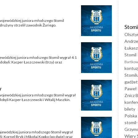
i wojewódzkiej juniora młodszego Stomil
 drużyny strzelił zawodnik Żuriego.
Stomi
Olszty
Andrze
Łukasz
Stomil 
jewódzkiej juniora młodszego Stomil wygrał 4:1
Bartkow
dobyli: Kacper Łaszczewski (trzy) oraz
kontuz
Stomil
gadżet
y
Paweł 
Znicz B
i wojewódzkiej juniora młodszego Stomil wygrał
obyli Kacper Łaszczewski i Witalij Maszkin.
konfer
bilety
Polska
stomil-
Grzym
wojewódzkiej juniora młodszego Stomil wygrał
Wigry 
li: Kornel Bryk i Mikołaj Kopko (po dwie) oraz