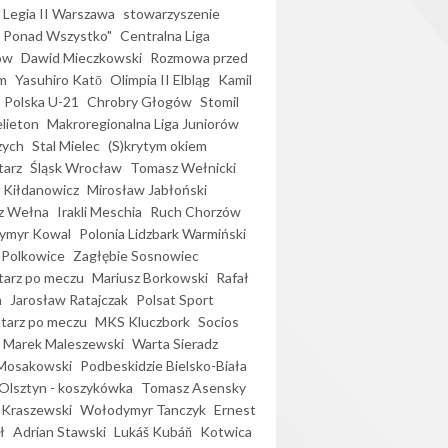
Legia II Warszawa
stowarzyszenie
l Ponad Wszystko"
Centralna Liga
ów
Dawid Mieczkowski
Rozmowa przed
m
Yasuhiro Katō
Olimpia II Elbląg
Kamil
Polska U-21
Chrobry Głogów
Stomil
elieton
Makroregionalna Liga Juniorów
zych
Stal Mielec
(S)krytym okiem
arz
Śląsk Wrocław
Tomasz Wełnicki
 Kiłdanowicz
Mirosław Jabłoński
z Wełna
Irakli Meschia
Ruch Chorzów
ymyr Kowal
Polonia Lidzbark Warmiński
 Polkowice
Zagłębie Sosnowiec
arz po meczu
Mariusz Borkowski
Rafał
a
Jarosław Ratajczak
Polsat Sport
arz po meczu
MKS Kluczbork
Socios
Marek Maleszewski
Warta Sieradz
Mosakowski
Podbeskidzie Bielsko-Biała
 Olsztyn - koszykówka
Tomasz Asensky
 Kraszewski
Wołodymyr Tanczyk
Ernest
ł
Adrian Stawski
Lukáš Kubáň
Kotwica