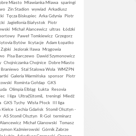
bre Miasto
Mławianka Mława
sparingi
ewo
Zin Stadion
wywiad
Arkadiusz
ki
Tęcza Biskupiec
Arka Gdynia
Piotr
cki
Jagiellonia Białystok
Piotr
ewski
Michał Alancewicz
ultras
Łódzki
portowy
Paweł Tomkiewicz
Grzegorz
Bytovia Bytów
licytacje
Adam Łopatko
 Ząbki
Jeziorak Iława
Mrągowia
wo
Pisa Barczewo
Dawid Szymonowicz
y
Chojniczanka Chojnice
Dobre Miasto
 Braniewo
Stal Stalowa Wola
WMZPN
artki
Galeria Warmińska
sponsor
Piotr
kowski
Rominta Gołdap
GKS
uda
Olimpia Elbląg
Łukta
Resovia
iec
I liga
Ultra(S)tomiL
treningi
Miedź
a
GKS Tychy
Wisła Płock
III liga
 Kielce
Lechia Gdańsk
Stomil Olsztyn -
y
AS Stomil Olsztyn
R-Gol
terminarz
Alancewicz
Michał Glanowski
Tomasz
Szymon Kaźmierowski
Górnik Zabrze
ie Lubin
Arkadiusz Czarnecki
Orange