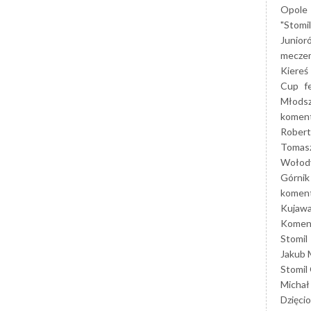
Opole
"Stomi
Junior
mecze
Kiereś
Cup
f
Młods
koment
Robert
Tomas
Wołod
Górnik
koment
Kujaw
Koment
Stomil
Jakub 
Stomil
Michał
Dzięcio