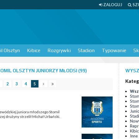
ZALOGUJ
SZ
l Olsztyn
Kibice
Rozgrywki
Stadion
Typowanie
Sk
MIL OLSZTYN JUNIORZY MŁODSI (99)
WYSZ
Kateg
2
3
4
5
Wsz
Stom
Stom
Stomi
Juni
ojewódzkiej juniora młodszego Stomil
Stad
ej drużyny strzelił Michał Urbański.
Nowy
Repr
Kibi
Inne