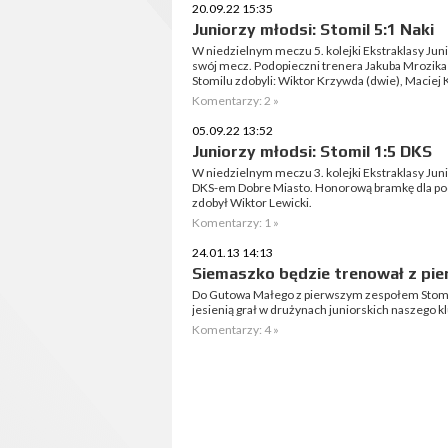
20.09.22 15:35
Juniorzy młodsi: Stomil 5:1 Naki
W niedzielnym meczu 5. kolejki Ekstraklasy Jun
swój mecz. Podopieczni trenera Jakuba Mrozika 
Stomilu zdobyli: Wiktor Krzywda (dwie), Maciej K
Komentarzy: 2 »
05.09.22 13:52
Juniorzy młodsi: Stomil 1:5 DKS
W niedzielnym meczu 3. kolejki Ekstraklasy Juni
DKS-em Dobre Miasto. Honorową bramkę dla po
zdobył Wiktor Lewicki.
Komentarzy: 1 »
24.01.13 14:13
Siemaszko będzie trenował z pi
Do Gutowa Małego z pierwszym zespołem Stomil
jesienią grał w drużynach juniorskich naszego k
Komentarzy: 4 »