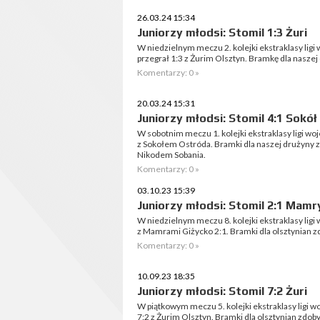
26.03.24 15:34
Juniorzy młodsi: Stomil 1:3 Żuri
W niedzielnym meczu 2. kolejki ekstraklasy lig
przegrał 1:3 z Żurim Olsztyn. Bramkę dla naszej
Komentarzy: 0 »
20.03.24 15:31
Juniorzy młodsi: Stomil 4:1 Sokół
W sobotnim meczu 1. kolejki ekstraklasy ligi wo
z Sokołem Ostróda. Bramki dla naszej drużyny z
Nikodem Sobania.
Komentarzy: 0 »
03.10.23 15:39
Juniorzy młodsi: Stomil 2:1 Mamr
W niedzielnym meczu 8. kolejki ekstraklasy lig
z Mamrami Giżycko 2:1. Bramki dla olsztynian zd
Komentarzy: 0 »
10.09.23 18:35
Juniorzy młodsi: Stomil 7:2 Żuri
W piątkowym meczu 5. kolejki ekstraklasy ligi 
7:2 z Żurim Olsztyn. Bramki dla olsztynian zdoby