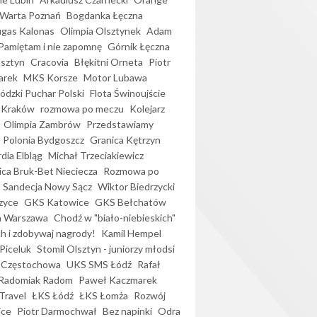
Warta Poznań
Bogdanka Łęczna
gas Kalonas
Olimpia Olsztynek
Adam
Pamiętam i nie zapomnę
Górnik Łęczna
lsztyn
Cracovia
Błękitni Orneta
Piotr
arek
MKS Korsze
Motor Lubawa
dzki Puchar Polski
Flota Świnoujście
 Kraków
rozmowa po meczu
Kolejarz
Olimpia Zambrów
Przedstawiamy
Polonia Bydgoszcz
Granica Kętrzyn
dia Elbląg
Michał Trzeciakiewicz
ica Bruk-Bet Nieciecza
Rozmowa po
Sandecja Nowy Sącz
Wiktor Biedrzycki
zyce
GKS Katowice
GKS Bełchatów
a Warszawa
Chodź w "biało-niebieskich"
h i zdobywaj nagrody!
Kamil Hempel
Piceluk
Stomil Olsztyn - juniorzy młodsi
 Częstochowa
UKS SMS Łódź
Rafał
Radomiak Radom
Paweł Kaczmarek
Travel
ŁKS Łódź
ŁKS Łomża
Rozwój
ice
Piotr Darmochwał
Bez napinki
Odra