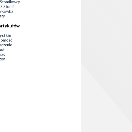
Stomilowcy
 Stomil
zykówka
ety
artykułów
ystkie
domość
rzenie
kuł
iad
eton