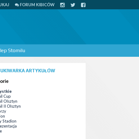
UKAJ
FORUM KIBICÓW
lep Stomilu
UKIWARKA ARTYKUŁÓW
orie
ystkie
il Cup
il Olsztyn
l II Olsztyn
orzy
ion
 Stadion
ezentacja
ce