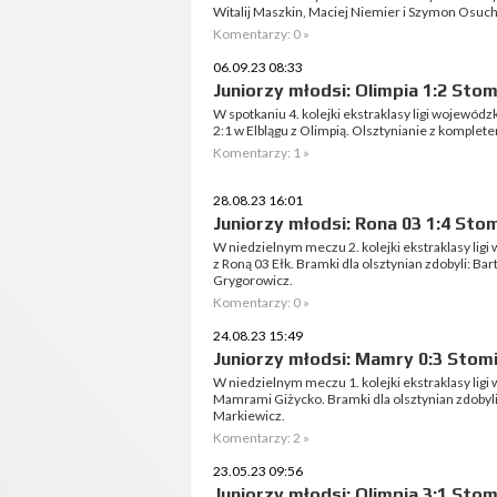
Witalij Maszkin, Maciej Niemier i Szymon Osuch
Komentarzy: 0 »
06.09.23 08:33
Juniorzy młodsi: Olimpia 1:2 Stom
W spotkaniu 4. kolejki ekstraklasy ligi wojewód
2:1 w Elblągu z Olimpią. Olsztynianie z komplet
Komentarzy: 1 »
28.08.23 16:01
Juniorzy młodsi: Rona 03 1:4 Stom
W niedzielnym meczu 2. kolejki ekstraklasy lig
z Roną 03 Ełk. Bramki dla olsztynian zdobyli: Ba
Grygorowicz.
Komentarzy: 0 »
24.08.23 15:49
Juniorzy młodsi: Mamry 0:3 Stomi
W niedzielnym meczu 1. kolejki ekstraklasy ligi
Mamrami Giżycko. Bramki dla olsztynian zdobyli:
Markiewicz.
Komentarzy: 2 »
23.05.23 09:56
Juniorzy młodsi: Olimpia 3:1 Stom