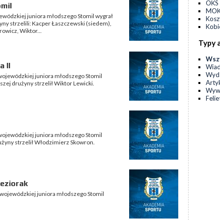
OKS 
omil
MOKS
ojewódzkiej juniora młodszego Stomil wygrał
Kos
yny strzelili: Kacper Łaszczewski (siedem),
Kobi
owicz, Wiktor...
Typy 
Wsz
 II
Wia
Wyda
i wojewódzkiej juniora młodszego Stomil
Arty
szej drużyny strzelił Wiktor Lewicki.
Wyw
Feli
i wojewódzkiej juniora młodszego Stomil
rużyny strzelił Włodzimierz Skowron.
Jeziorak
i wojewódzkiej juniora młodszego Stomil