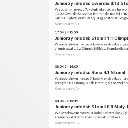
Juniorzy młodsi: Gwardia 0:13 St
W sobotnim meczu 7. kolejki ekstraklasy ligi w
13:0 z Gwardią Szczytno. Bramki dla naszej druż
Jakub Gil (dwa) oraz Błażej Drąg, Mateusz Grygor
Komentarzy: 0 »
17.04.24 15:59
Juniorzy młodsi: Stomil 1:1 Olimpia
W niedzielnym meczu 6. kolejki ekstraklasy lig
zremisował 1:1 z Olimpią II Elbląg. Bramkę dla na
Komentarzy: 0 »
08.04.24 16:05
Juniorzy młodsi: Rona 4:1 Stomil
W niedzielnym meczu 5. kolejki ekstraklasy lig
przegrał 1:4 z Roną 03 Ełk. Bramkę dla naszej d
Komentarzy: 0 »
04.04.24 15:49
Juniorzy młodsi: Stomil 0:0 Mały 
We wtorkowym meczu 4. kolejki ekstraklasy lig
zremisował 0:0 z Małym Jeziorakiem Iława.
Komentarzy: 2 »