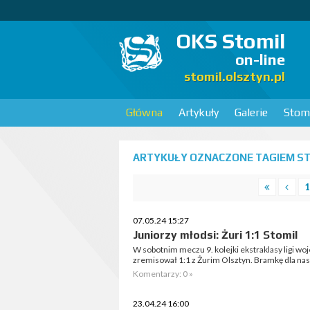
OKS Stomil
on-line
stomil.olsztyn.pl
Główna
Artykuły
Galerie
Stomi
ARTYKUŁY OZNACZONE TAGIEM STO
1
07.05.24 15:27
Juniorzy młodsi: Żuri 1:1 Stomil
W sobotnim meczu 9. kolejki ekstraklasy ligi w
zremisował 1:1 z Żurim Olsztyn. Bramkę dla nasz
Komentarzy: 0 »
23.04.24 16:00