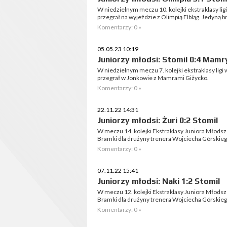
W niedzielnym meczu 10. kolejki ekstraklasy li
przegrał na wyjeździe z Olimpią Elbląg. Jedyną 
Komentarzy: 0 »
05.05.23 10:19
Juniorzy młodsi: Stomil 0:4 Mamr
W niedzielnym meczu 7. kolejki ekstraklasy lig
przegrał w Jonkowie z Mamrami Giżycko.
Komentarzy: 0 »
22.11.22 14:31
Juniorzy młodsi: Żuri 0:2 Stomil
W meczu 14. kolejki Ekstraklasy Juniora Młodsz
Bramki dla drużyny trenera Wojciecha Górskieg
Komentarzy: 0 »
07.11.22 15:41
Juniorzy młodsi: Naki 1:2 Stomil
W meczu 12. kolejki Ekstraklasy Juniora Młodsz
Bramki dla drużyny trenera Wojciecha Górskiego
Komentarzy: 0 »