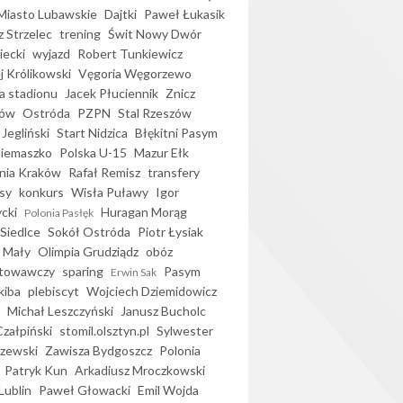
iasto Lubawskie
Dajtki
Paweł Łukasik
 Strzelec
trening
Świt Nowy Dwór
ecki
wyjazd
Robert Tunkiewicz
j Królikowski
Vęgoria Węgorzewo
 stadionu
Jacek Płuciennik
Znicz
ków
Ostróda
PZPN
Stal Rzeszów
Jegliński
Start Nidzica
Błękitni Pasym
Siemaszko
Polska U-15
Mazur Ełk
nia Kraków
Rafał Remisz
transfery
sy
konkurs
Wisła Puławy
Igor
ycki
Huragan Morąg
Polonia Pasłęk
Siedlce
Sokół Ostróda
Piotr Łysiak
 Mały
Olimpia Grudziądz
obóz
otowawczy
sparing
Pasym
Erwin Sak
kiba
plebiscyt
Wojciech Dziemidowicz
Michał Leszczyński
Janusz Bucholc
Czałpiński
stomil.olsztyn.pl
Sylwester
zewski
Zawisza Bydgoszcz
Polonia
Patryk Kun
Arkadiusz Mroczkowski
Lublin
Paweł Głowacki
Emil Wojda