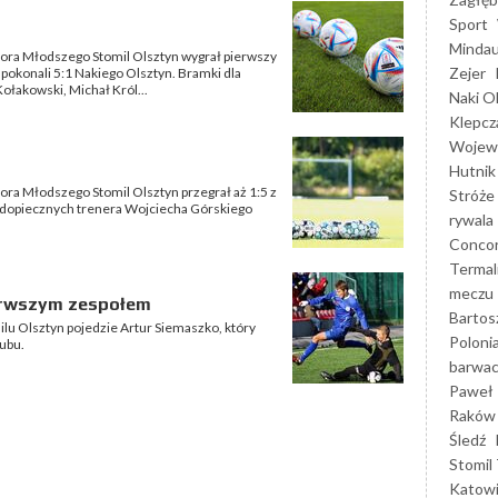
Sport
Mindau
iora Młodszego Stomil Olsztyn wygrał pierwszy
Zejer
pokonali 5:1 Nakiego Olsztyn. Bramki dla
ołakowski, Michał Król...
Naki O
Klepcz
Wojewó
Hutnik
ora Młodszego Stomil Olsztyn przegrał aż 1:5 z
Stróże
dopiecznych trenera Wojciecha Górskiego
rywala
Concor
Termal
meczu
erwszym zespołem
Bartos
u Olsztyn pojedzie Artur Siemaszko, który
Poloni
lubu.
barwac
Paweł 
Raków
Śledź
Stomil 
Katow