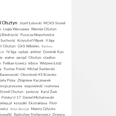
l Olsztyn
Józef Łobocki
MOKS Stomil
n
Legia Warszawa
Warmia Olsztyn
j Biedrzycki
Puszcza Niepołomice
 Suchocki
Krzysztof Filipek
II liga
II Olsztyn
GKS Wikielec
Bartosz
IV liga
sędzia
arbiter
Dominik Kun
ski
je
walne
zarząd
Olsztyn
stadion
u
Pelikan Łowicz
kibice
Widzew Łódź
y
Puchar Polski
Michał Świderski
Baranowski
Okocimski KS Brzesko
iała Piska
Zbigniew Kaczmarek
encja prasowa
wypowiedź
rozmowa
Stomil Olsztyn - juniorzy
Karol Żwir
Polska U-17
Daniel Michałowski
sklep.pl
koszulki
Ekstraklasa
Piotr
owicz
Mamry Giżycko
Artur Aluszyk
Suwałki
Radosław Stefanowicz
Drwęca