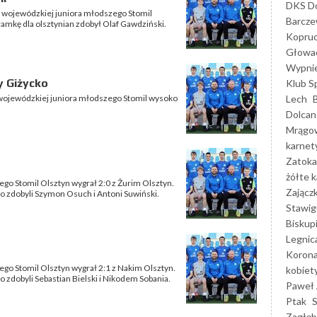
DKS Do
gi wojewódzkiej juniora młodszego Stomil
Barcz
bramkę dla olsztynian zdobył Olaf Gawdziński.
Kopruc
Głowa
Wypni
y Giżycko
Klub S
Lech
i wojewódzkiej juniora młodszego Stomil wysoko
Dolcan
Mrągo
karnet
Zatoka
żółte k
ego Stomil Olsztyn wygrał 2:0 z Żurim Olsztyn.
Zającz
o zdobyli Szymon Osuch i Antoni Suwiński.
Stawig
Biskup
Legnic
Korona
ego Stomil Olsztyn wygrał 2:1 z Nakim Olsztyn.
kobiet
 zdobyli Sebastian Bielski i Nikodem Sobania.
Paweł 
Ptak
Zagłęb