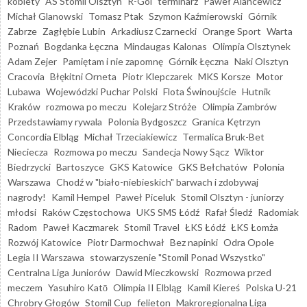
kobiety
AS Stomil Olsztyn
R-Gol
terminarz
Paweł Alancewicz
Michał Glanowski
Tomasz Ptak
Szymon Kaźmierowski
Górnik
Zabrze
Zagłębie Lubin
Arkadiusz Czarnecki
Orange Sport
Warta
Poznań
Bogdanka Łęczna
Mindaugas Kalonas
Olimpia Olsztynek
Adam Zejer
Pamiętam i nie zapomnę
Górnik Łęczna
Naki Olsztyn
Cracovia
Błękitni Orneta
Piotr Klepczarek
MKS Korsze
Motor
Lubawa
Wojewódzki Puchar Polski
Flota Świnoujście
Hutnik
Kraków
rozmowa po meczu
Kolejarz Stróże
Olimpia Zambrów
Przedstawiamy rywala
Polonia Bydgoszcz
Granica Kętrzyn
Concordia Elbląg
Michał Trzeciakiewicz
Termalica Bruk-Bet
Nieciecza
Rozmowa po meczu
Sandecja Nowy Sącz
Wiktor
Biedrzycki
Bartoszyce
GKS Katowice
GKS Bełchatów
Polonia
Warszawa
Chodź w "biało-niebieskich" barwach i zdobywaj
nagrody!
Kamil Hempel
Paweł Piceluk
Stomil Olsztyn - juniorzy
młodsi
Raków Częstochowa
UKS SMS Łódź
Rafał Śledź
Radomiak
Radom
Paweł Kaczmarek
Stomil Travel
ŁKS Łódź
ŁKS Łomża
Rozwój Katowice
Piotr Darmochwał
Bez napinki
Odra Opole
Legia II Warszawa
stowarzyszenie "Stomil Ponad Wszystko"
Centralna Liga Juniorów
Dawid Mieczkowski
Rozmowa przed
meczem
Yasuhiro Katō
Olimpia II Elbląg
Kamil Kiereś
Polska U-21
Chrobry Głogów
Stomil Cup
felieton
Makroregionalna Liga