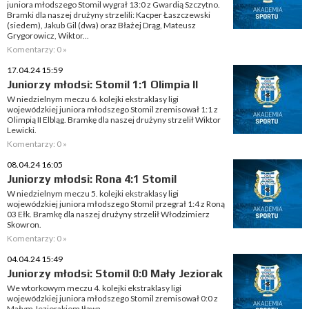
juniora młodszego Stomil wygrał 13:0 z Gwardią Szczytno.
Bramki dla naszej drużyny strzelili: Kacper Łaszczewski
(siedem), Jakub Gil (dwa) oraz Błażej Drąg, Mateusz
Grygorowicz, Wiktor...
Komentarzy: 0 »
17.04.24 15:59
Juniorzy młodsi: Stomil 1:1 Olimpia II
W niedzielnym meczu 6. kolejki ekstraklasy ligi
wojewódzkiej juniora młodszego Stomil zremisował 1:1 z
Olimpią II Elbląg. Bramkę dla naszej drużyny strzelił Wiktor
Lewicki.
Komentarzy: 0 »
08.04.24 16:05
Juniorzy młodsi: Rona 4:1 Stomil
W niedzielnym meczu 5. kolejki ekstraklasy ligi
wojewódzkiej juniora młodszego Stomil przegrał 1:4 z Roną
03 Ełk. Bramkę dla naszej drużyny strzelił Włodzimierz
Skowron.
Komentarzy: 0 »
04.04.24 15:49
Juniorzy młodsi: Stomil 0:0 Mały Jeziorak
We wtorkowym meczu 4. kolejki ekstraklasy ligi
wojewódzkiej juniora młodszego Stomil zremisował 0:0 z
Małym Jeziorakiem Iława.