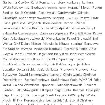
Garbarnia Kraków
Rafał Remisz
transfery
konkursy
konkurs
Wisła Puławy
Igor Biedrzycki
Huragan Morąg
Pogoń
Polonia Pasłęk
Siedlce
Sokół Ostróda
Piotr Łysiak
Gutów Mały
Olimpia
Grudziądz
obóz przygotowawczy
sparing
Pasym
Piotr
Erwin Sak
Skiba
plebiscyt
Wojciech Dziemidowicz
Jarocin
Michał
Leszczyński
Janusz Bucholc
Jacek Czałpiński
stomil.olsztyn.pl
Sylwester Czereszewski
Zawisza Bydgoszcz
Polonia Bytom
Patryk
Kun
Arkadiusz Mroczkowski
Motor Lublin
Paweł Głowacki
Emil
Wojda
DKS Dobre Miasto
Mławianka Mława
sparingi
Barczewo
Zin Stadion
wywiad
Arkadiusz Koprucki
Tęcza Biskupiec
Arka
Gdynia
Piotr Głowacki
Jagiellonia Białystok
Piotr Wypniewski
Michał Alancewicz
ultras
Łódzki Klub Sportowy
Paweł
Tomkiewicz
Grzegorz Lech
Bytovia Bytów
licytacje
Adam
Łopatko
Dolcan Ząbki
Jeziorak Iława
Mrągowia Mrągowo
Pisa
Barczewo
Dawid Szymonowicz
karnety
Chojniczanka Chojnice
Dobre Miasto
Zatoka Braniewo
Stal Stalowa Wola
WMZPN
żółte
kartki
Galeria Warmińska
sponsor
Piotr Zajączkowski
Rominta
Gołdap
GKS Stawiguda
Olimpia Elbląg
Łukta
Resovia
Biskupiec
I liga
Ultra(S)tomiL
treningi
Miedź Legnica
GKS Tychy
Wisła
Płock
III liga
Korona Kielce
Lechia Gdańsk
Stomil Olsztyn -