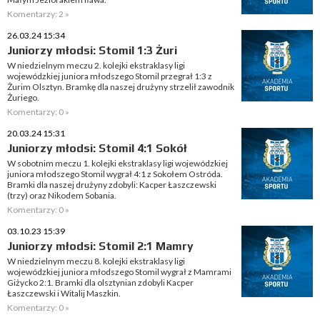
Komentarzy: 2 »
26.03.24 15:34
Juniorzy młodsi: Stomil 1:3 Żuri
W niedzielnym meczu 2. kolejki ekstraklasy ligi
wojewódzkiej juniora młodszego Stomil przegrał 1:3 z
Żurim Olsztyn. Bramkę dla naszej drużyny strzelił zawodnik
Żuriego.
Komentarzy: 0 »
20.03.24 15:31
Juniorzy młodsi: Stomil 4:1 Sokół
W sobotnim meczu 1. kolejki ekstraklasy ligi wojewódzkiej
juniora młodszego Stomil wygrał 4:1 z Sokołem Ostróda.
Bramki dla naszej drużyny zdobyli: Kacper Łaszczewski
(trzy) oraz Nikodem Sobania.
Komentarzy: 0 »
03.10.23 15:39
Juniorzy młodsi: Stomil 2:1 Mamry
W niedzielnym meczu 8. kolejki ekstraklasy ligi
wojewódzkiej juniora młodszego Stomil wygrał z Mamrami
Giżycko 2:1. Bramki dla olsztynian zdobyli Kacper
Łaszczewski i Witalij Maszkin.
Komentarzy: 0 »