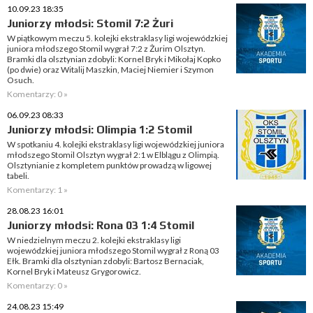
10.09.23 18:35
Juniorzy młodsi: Stomil 7:2 Żuri
W piątkowym meczu 5. kolejki ekstraklasy ligi wojewódzkiej
juniora młodszego Stomil wygrał 7:2 z Żurim Olsztyn.
Bramki dla olsztynian zdobyli: Kornel Bryk i Mikołaj Kopko
(po dwie) oraz Witalij Maszkin, Maciej Niemier i Szymon
Osuch.
Komentarzy: 0 »
06.09.23 08:33
Juniorzy młodsi: Olimpia 1:2 Stomil
W spotkaniu 4. kolejki ekstraklasy ligi wojewódzkiej juniora
młodszego Stomil Olsztyn wygrał 2:1 w Elblągu z Olimpią.
Olsztynianie z kompletem punktów prowadzą w ligowej
tabeli.
Komentarzy: 1 »
28.08.23 16:01
Juniorzy młodsi: Rona 03 1:4 Stomil
W niedzielnym meczu 2. kolejki ekstraklasy ligi
wojewódzkiej juniora młodszego Stomil wygrał z Roną 03
Ełk. Bramki dla olsztynian zdobyli: Bartosz Bernaciak,
Kornel Bryk i Mateusz Grygorowicz.
Komentarzy: 0 »
24.08.23 15:49