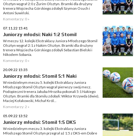
Olsztyn wygrał 2:0 z Żurim Olsztyn. Bramki dla drużyny
trenera Wojciecha Górskiego zdobyli Szymon Osuch i
Antoni Suwiński.
Komentarzy: 0 »
07.11.22 15:41
Juniorzy młodsi: Naki 1:2 Stomil
W meczu 12. kolejki Ekstraklasy Juniora Młodszego Stomil
Olsztyn wygrał 2:1 z Nakim Olsztyn. Bramki dla drużyny
trenera Wojciecha Górskiego zdobyli Sebastian Bielski i
Nikodem Sobania.
Komentarzy: 0 »
20.09.22 15:35
Juniorzy młodsi: Stomil 5:1 Naki
W niedzielnym meczu 5. kolejki Ekstraklasy Juniora
Młodszego Stomil Olsztyn wygrał pierwszy swój mecz.
Podopieczni trenera Jakuba Mrozika pokonali 5:1 Nakiego
Olsztyn. Bramki dla Stomilu zdobyli: Wiktor Krzywda (dwie),
Maciej Kołakowski, Michał Król...
Komentarzy: 2 »
05.09.22 13:52
Juniorzy młodsi: Stomil 1:5 DKS
W niedzielnym meczu 3. kolejki Ekstraklasy Juniora
Młodszego Stomil Olsztyn przegrał aż 1:5 z DKS-em Dobre