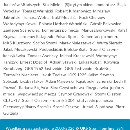
Juniorów Młodszych
Stal Mielec
(S)krytym okiem
komentarz
Śląsk
Wrocław
Tomasz Wełnicki
Robert Kiłdanowicz
Mirosław
Jabłoński
Tomasz Wełna
Irakli Meschia
Ruch Chorzów
Wołodymyr Kowal
Polonia Lidzbark Warmiński
Górnik Polkowice
Zagłębie Sosnowiec
komentarz po meczu
Mariusz Borkowski
Rafał
Kujawa
Jarosław Ratajczak
Polsat Sport
Komentarz po meczu
MKS Kluczbork
Socios Stomil
Marek Maleszewski
Warta Sieradz
Jakub Mosakowski
Podbeskidzie Bielsko-Biała
Stomil Olsztyn -
koszykówka
Tomasz Asensky
Michał Kraszewski
Wołodymyr
Tanczyk
Ernest Dzięcioł
Adrian Stawski
Lukáš Kubáň
Kotwica
Kołobrzeg
GKS 1962 Jastrzębie
GKS Jastrzębie
Bruk-Bet
Termalica Nieciecza
Jakub Tecław
KKS 1925 Kalisz
Szymon
Sobczak
Liczby i fakty
Adam Majewski
Kącik bukmacherski
Lech II
Poznań
Radunia Stężyca
Skra Częstochowa
Rozgrzewka
juniorzy
młodsi
wypowiedź po meczu
Szymon Grabowski
Stomil Olsztyn -
CLJ U-17
Stomil Olsztyn - rocznik 2004
statystyki po meczu
Oceniamy piłkarzy Stomilu
Stomil Olsztyn - futsal
3. połowa
Piotr
Gurzęda
Wszelkie prawa zastrzeżone 2000-2026 ©
OKS Stomil on-line
ISSN: