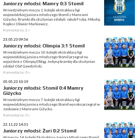
Juniorzy młodsi: Mamry 0:3 Stomil
W niedzielnym meczu 1. kolejki ekstraklasy ligi
wojewódzkiej juniora młodszego Stomil z Mamrami
Giżycko. Bramki dla olsztynian zdobyli: Jakub Fruba, Mikołaj
Kopko i Oliwier Markiewicz.
Komentarzy: 2 »
23.05.23 09:56
Juniorzy młodsi: Olimpia 3:1 Stomil
W niedzielnym meczu 10. kolejki ekstraklasy ligi
wojewódzkiej juniora młodszego Stomil przegrał na
wyjeździe z Olimpią Elbląg. Jedyną bramkę dla olsztynian
zdobył Olaf Gawdziński.
Komentarzy: 0 »
05.05.23 10:19
Juniorzy młodsi: Stomil 0:4 Mamry
Giżycko
W niedzielnym meczu 7. kolejki ekstraklasy ligi
wojewódzkiej juniora młodszego Stomil wysoko przegrał w
Jonkowie z Mamrami Giżycko.
Komentarzy: 0 »
22.11.22 14:31
Juniorzy młodsi: Żuri 0:2 Stomil
W meczu 14. kolejki Ekstraklasy Juniora Młodszego Stomil