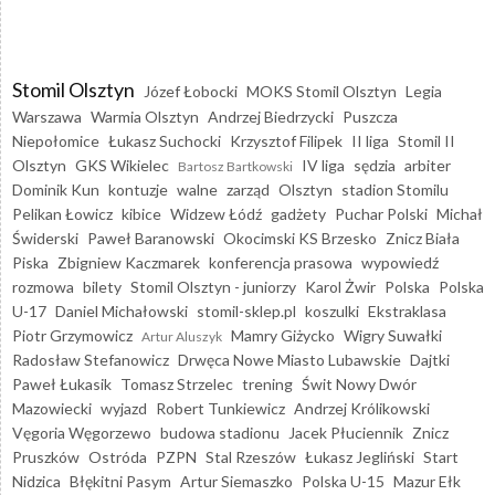
Stomil Olsztyn
Józef Łobocki
MOKS Stomil Olsztyn
Legia
Warszawa
Warmia Olsztyn
Andrzej Biedrzycki
Puszcza
Niepołomice
Łukasz Suchocki
Krzysztof Filipek
II liga
Stomil II
Olsztyn
GKS Wikielec
IV liga
sędzia
arbiter
Bartosz Bartkowski
Dominik Kun
kontuzje
walne
zarząd
Olsztyn
stadion Stomilu
Pelikan Łowicz
kibice
Widzew Łódź
gadżety
Puchar Polski
Michał
Świderski
Paweł Baranowski
Okocimski KS Brzesko
Znicz Biała
Piska
Zbigniew Kaczmarek
konferencja prasowa
wypowiedź
rozmowa
bilety
Stomil Olsztyn - juniorzy
Karol Żwir
Polska
Polska
U-17
Daniel Michałowski
stomil-sklep.pl
koszulki
Ekstraklasa
Piotr Grzymowicz
Mamry Giżycko
Wigry Suwałki
Artur Aluszyk
Radosław Stefanowicz
Drwęca Nowe Miasto Lubawskie
Dajtki
Paweł Łukasik
Tomasz Strzelec
trening
Świt Nowy Dwór
Mazowiecki
wyjazd
Robert Tunkiewicz
Andrzej Królikowski
Vęgoria Węgorzewo
budowa stadionu
Jacek Płuciennik
Znicz
Pruszków
Ostróda
PZPN
Stal Rzeszów
Łukasz Jegliński
Start
Nidzica
Błękitni Pasym
Artur Siemaszko
Polska U-15
Mazur Ełk