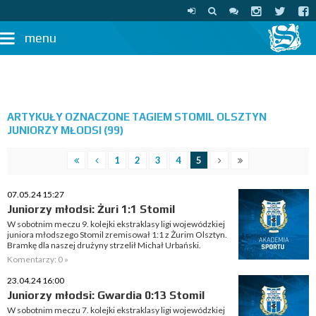
menu
ARTYKUŁY OZNACZONE TAGIEM STOMIL OLSZTYN
JUNIORZY MŁODSI (99)
1
2
3
4
5
07.05.24 15:27
Juniorzy młodsi: Żuri 1:1 Stomil
W sobotnim meczu 9. kolejki ekstraklasy ligi wojewódzkiej
juniora młodszego Stomil zremisował 1:1 z Żurim Olsztyn.
Bramkę dla naszej drużyny strzelił Michał Urbański.
Komentarzy: 0 »
23.04.24 16:00
Juniorzy młodsi: Gwardia 0:13 Stomil
W sobotnim meczu 7. kolejki ekstraklasy ligi wojewódzkiej