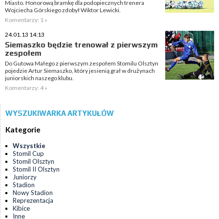
Miasto. Honorową bramkę dla podopiecznych trenera
Wojciecha Górskiego zdobył Wiktor Lewicki.
Komentarzy: 1 »
24.01.13 14:13
Siemaszko będzie trenował z pierwszym
zespołem
Do Gutowa Małego z pierwszym zespołem Stomilu Olsztyn
pojedzie Artur Siemaszko, który jesienią grał w drużynach
juniorskich naszego klubu.
Komentarzy: 4 »
WYSZUKIWARKA ARTYKUŁÓW
Kategorie
Wszystkie
Stomil Cup
Stomil Olsztyn
Stomil II Olsztyn
Juniorzy
Stadion
Nowy Stadion
Reprezentacja
Kibice
Inne