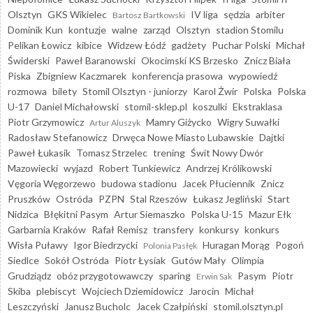
Olsztyn
GKS Wikielec
IV liga
sędzia
arbiter
Bartosz Bartkowski
Dominik Kun
kontuzje
walne
zarząd
Olsztyn
stadion Stomilu
Pelikan Łowicz
kibice
Widzew Łódź
gadżety
Puchar Polski
Michał
Świderski
Paweł Baranowski
Okocimski KS Brzesko
Znicz Biała
Piska
Zbigniew Kaczmarek
konferencja prasowa
wypowiedź
rozmowa
bilety
Stomil Olsztyn - juniorzy
Karol Żwir
Polska
Polska
U-17
Daniel Michałowski
stomil-sklep.pl
koszulki
Ekstraklasa
Piotr Grzymowicz
Mamry Giżycko
Wigry Suwałki
Artur Aluszyk
Radosław Stefanowicz
Drwęca Nowe Miasto Lubawskie
Dajtki
Paweł Łukasik
Tomasz Strzelec
trening
Świt Nowy Dwór
Mazowiecki
wyjazd
Robert Tunkiewicz
Andrzej Królikowski
Vęgoria Węgorzewo
budowa stadionu
Jacek Płuciennik
Znicz
Pruszków
Ostróda
PZPN
Stal Rzeszów
Łukasz Jegliński
Start
Nidzica
Błękitni Pasym
Artur Siemaszko
Polska U-15
Mazur Ełk
Garbarnia Kraków
Rafał Remisz
transfery
konkursy
konkurs
Wisła Puławy
Igor Biedrzycki
Huragan Morąg
Pogoń
Polonia Pasłęk
Siedlce
Sokół Ostróda
Piotr Łysiak
Gutów Mały
Olimpia
Grudziądz
obóz przygotowawczy
sparing
Pasym
Piotr
Erwin Sak
Skiba
plebiscyt
Wojciech Dziemidowicz
Jarocin
Michał
Leszczyński
Janusz Bucholc
Jacek Czałpiński
stomil.olsztyn.pl