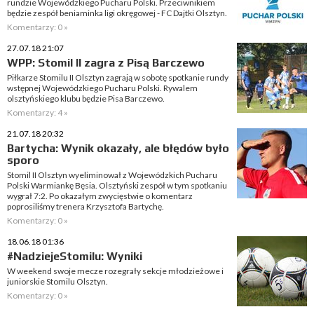
rundzie Wojewódzkiego Pucharu Polski. Przeciwnikiem
będzie zespół beniaminka ligi okręgowej - FC Dajtki Olsztyn.
Komentarzy: 0 »
27.07.18 21:07
WPP: Stomil II zagra z Pisą Barczewo
Piłkarze Stomilu II Olsztyn zagrają w sobotę spotkanie rundy
wstępnej Wojewódzkiego Pucharu Polski. Rywalem
olsztyńskiego klubu będzie Pisa Barczewo.
Komentarzy: 4 »
21.07.18 20:32
Bartycha: Wynik okazały, ale błędów było
sporo
Stomil II Olsztyn wyeliminował z Wojewódzkich Pucharu
Polski Warmiankę Bęsia. Olsztyński zespół w tym spotkaniu
wygrał 7:2. Po okazałym zwycięstwie o komentarz
poprosiliśmy trenera Krzysztofa Bartychę.
Komentarzy: 0 »
18.06.18 01:36
#NadziejeStomilu: Wyniki
W weekend swoje mecze rozegrały sekcje młodzieżowe i
juniorskie Stomilu Olsztyn.
Komentarzy: 0 »