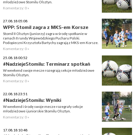
młodzieżowe Stomilu Olsztyn.
Komentarzy: 0 »
27.08.18 05:08
WPP: Stomil zagra z MKS-em Korsze
Stomil II Olsztyn (juniorzy) zagra w środę spotkanie w
ramach II rundy Wojewódzkiego Pucharu Polski.
Podopieczni Krzysztofa Bartychy zagrają z MKS-em Korsze.
Komentarzy: 0 »
25.08.18 00:52
#NadziejeStomilu: Terminarz spotkań
W weekend swoje mecze rozegrają sekcje młodzieżowe
Stomilu Olsztyn.
Komentarzy: 0 »
22.08.18 23:51
#NadziejeStomilu: Wyniki
W weekend i środę swoje mecze rozegrały sekcje
młodzieżowe i juniorskie Stomilu Olsztyn.
Komentarzy: 0 »
17.08.18 10:48