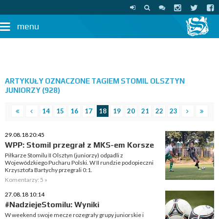
menu
ARTYKUŁY OZNACZONE TAGIEM STOMIL OLSZTYN
JUNIORZY (928)
14
15
16
17
18
19
20
21
22
23
29.08.18 20:45
WPP: Stomil przegrał z MKS-em Korsze
Piłkarze Stomilu II Olsztyn (juniorzy) odpadli z
Wojewódzkiego Pucharu Polski. W II rundzie podopieczni
Krzysztofa Bartychy przegrali 0:1.
Komentarzy: 5 »
27.08.18 10:14
#NadziejeStomilu: Wyniki
W weekend swoje mecze rozegrały grupy juniorskie i