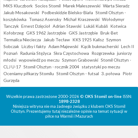
MKS Kluczbork
Socios Stomil
Marek Maleszewski
Warta Sieradz
Jakub Mosakowski
Podbeskidzie Bielsko-Biała
Stomil Olsztyn -
koszykówka
Tomasz Asensky
Michał Kraszewski
Wołodymyr
Tanczyk
Ernest Dzięcioł
Adrian Stawski
Lukáš Kubáň
Kotwica
Kołobrzeg
GKS 1962 Jastrzębie
GKS Jastrzębie
Bruk-Bet
Termalica Nieciecza
Jakub Tecław
KKS 1925 Kalisz
Szymon
Sobczak
Liczby i fakty
Adam Majewski
Kącik bukmacherski
Lech II
Poznań
Radunia Stężyca
Skra Częstochowa
Rozgrzewka
juniorzy
młodsi
wypowiedź po meczu
Szymon Grabowski
Stomil Olsztyn -
CLJ U-17
Stomil Olsztyn - rocznik 2004
statystyki po meczu
Oceniamy piłkarzy Stomilu
Stomil Olsztyn - futsal
3. połowa
Piotr
Gurzęda
Wszelkie prawa zastrzeżone 2000-2026 ©
OKS Stomil on-line
ISSN:
1898-2328
Niniejsza witryna nie ma żadnego związku z klubem OKS Stomil
Olsztyn. Prezentujemy tutaj niezależne opinie na temat sytuacji w
piłce na Warmii i Mazurach