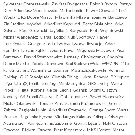
Sylwester Czereszewski
Zawisza Bydgoszcz
Polonia Bytom
Patryk
Kun
Arkadiusz Mroczkowski
Motor Lublin
Paweł Głowacki
Emil
Wojda
DKS Dobre Miasto
Mławianka Mława
sparingi
Barczewo
Zin Stadion
wywiad
Arkadiusz Koprucki
Tęcza Biskupiec
Arka
Gdynia
Piotr Głowacki
Jagiellonia Białystok
Piotr Wypniewski
Michał Alancewicz
ultras
Łódzki Klub Sportowy
Paweł
Tomkiewicz
Grzegorz Lech
Bytovia Bytów
licytacje
Adam
Łopatko
Dolcan Ząbki
Jeziorak Iława
Mrągowia Mrągowo
Pisa
Barczewo
Dawid Szymonowicz
karnety
Chojniczanka Chojnice
Dobre Miasto
Zatoka Braniewo
Stal Stalowa Wola
WMZPN
żółte
kartki
Galeria Warmińska
sponsor
Piotr Zajączkowski
Rominta
Gołdap
GKS Stawiguda
Olimpia Elbląg
Łukta
Resovia
Biskupiec
I liga
Ultra(S)tomiL
treningi
Miedź Legnica
GKS Tychy
Wisła
Płock
III liga
Korona Kielce
Lechia Gdańsk
Stomil Olsztyn -
kobiety
AS Stomil Olsztyn
R-Gol
terminarz
Paweł Alancewicz
Michał Glanowski
Tomasz Ptak
Szymon Kaźmierowski
Górnik
Zabrze
Zagłębie Lubin
Arkadiusz Czarnecki
Orange Sport
Warta
Poznań
Bogdanka Łęczna
Mindaugas Kalonas
Olimpia Olsztynek
Adam Zejer
Pamiętam i nie zapomnę
Górnik Łęczna
Naki Olsztyn
Cracovia
Błękitni Orneta
Piotr Klepczarek
MKS Korsze
Motor