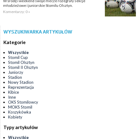
W środę i weekend swoje mecze rozegrały sekcje
młodzieżowe i juniorskie Stomilu Olsztyn.
Komentarzy: 0 »
WYSZUKIWARKA ARTYKUŁÓW
Kategorie
Wszystkie
Stomil Cup
Stomil Olsztyn
Stomil II Olsztyn
Juniorzy
Stadion
Nowy Stadion
Reprezentacja
Kibice
Inne
OKS Stomilowcy
MOKS Stomil
Koszykówka
Kobiety
Typy artykułów
Wszystkie