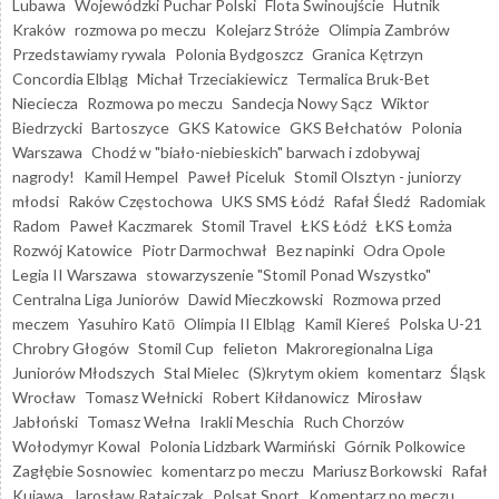
Lubawa
Wojewódzki Puchar Polski
Flota Świnoujście
Hutnik
Kraków
rozmowa po meczu
Kolejarz Stróże
Olimpia Zambrów
Przedstawiamy rywala
Polonia Bydgoszcz
Granica Kętrzyn
Concordia Elbląg
Michał Trzeciakiewicz
Termalica Bruk-Bet
Nieciecza
Rozmowa po meczu
Sandecja Nowy Sącz
Wiktor
Biedrzycki
Bartoszyce
GKS Katowice
GKS Bełchatów
Polonia
Warszawa
Chodź w "biało-niebieskich" barwach i zdobywaj
nagrody!
Kamil Hempel
Paweł Piceluk
Stomil Olsztyn - juniorzy
młodsi
Raków Częstochowa
UKS SMS Łódź
Rafał Śledź
Radomiak
Radom
Paweł Kaczmarek
Stomil Travel
ŁKS Łódź
ŁKS Łomża
Rozwój Katowice
Piotr Darmochwał
Bez napinki
Odra Opole
Legia II Warszawa
stowarzyszenie "Stomil Ponad Wszystko"
Centralna Liga Juniorów
Dawid Mieczkowski
Rozmowa przed
meczem
Yasuhiro Katō
Olimpia II Elbląg
Kamil Kiereś
Polska U-21
Chrobry Głogów
Stomil Cup
felieton
Makroregionalna Liga
Juniorów Młodszych
Stal Mielec
(S)krytym okiem
komentarz
Śląsk
Wrocław
Tomasz Wełnicki
Robert Kiłdanowicz
Mirosław
Jabłoński
Tomasz Wełna
Irakli Meschia
Ruch Chorzów
Wołodymyr Kowal
Polonia Lidzbark Warmiński
Górnik Polkowice
Zagłębie Sosnowiec
komentarz po meczu
Mariusz Borkowski
Rafał
Kujawa
Jarosław Ratajczak
Polsat Sport
Komentarz po meczu