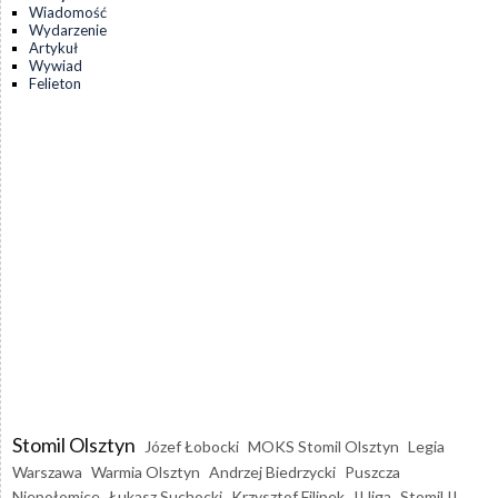
Wiadomość
Wydarzenie
Artykuł
Wywiad
Felieton
Stomil Olsztyn
Józef Łobocki
MOKS Stomil Olsztyn
Legia
Warszawa
Warmia Olsztyn
Andrzej Biedrzycki
Puszcza
Niepołomice
Łukasz Suchocki
Krzysztof Filipek
II liga
Stomil II