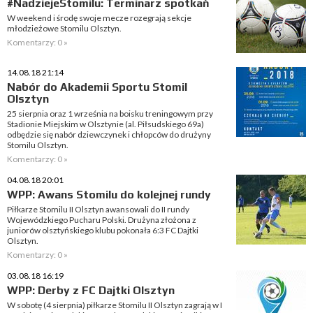
#NadziejeStomilu: Terminarz spotkań
W weekend i środę swoje mecze rozegrają sekcje
młodzieżowe Stomilu Olsztyn.
Komentarzy: 0 »
14.08.18 21:14
Nabór do Akademii Sportu Stomil
Olsztyn
25 sierpnia oraz 1 września na boisku treningowym przy
Stadionie Miejskim w Olsztynie (al. Piłsudskiego 69a)
odbędzie się nabór dziewczynek i chłopców do drużyny
Stomilu Olsztyn.
Komentarzy: 0 »
04.08.18 20:01
WPP: Awans Stomilu do kolejnej rundy
Piłkarze Stomilu II Olsztyn awansowali do II rundy
Wojewódzkiego Pucharu Polski. Drużyna złożona z
juniorów olsztyńskiego klubu pokonała 6:3 FC Dajtki
Olsztyn.
Komentarzy: 0 »
03.08.18 16:19
WPP: Derby z FC Dajtki Olsztyn
W sobotę (4 sierpnia) piłkarze Stomilu II Olsztyn zagrają w I