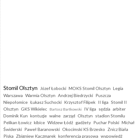
Stomil Olsztyn
Józef Łobocki
MOKS Stomil Olsztyn
Legia
Warszawa
Warmia Olsztyn
Andrzej Biedrzycki
Puszcza
Niepołomice
Łukasz Suchocki
Krzysztof Filipek
II liga
Stomil II
Olsztyn
GKS Wikielec
IV liga
sędzia
arbiter
Bartosz Bartkowski
Dominik Kun
kontuzje
walne
zarząd
Olsztyn
stadion Stomilu
Pelikan Łowicz
kibice
Widzew Łódź
gadżety
Puchar Polski
Michał
Świderski
Paweł Baranowski
Okocimski KS Brzesko
Znicz Biała
Piska
Zbigniew Kaczmarek
konferencja prasowa
wypowiedź