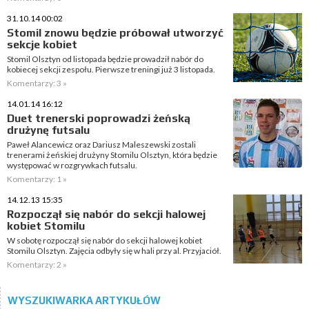
31.10.14 00:02
Stomil znowu będzie próbował utworzyć
sekcje kobiet
Stomil Olsztyn od listopada będzie prowadził nabór do
kobiecej sekcji zespołu. Pierwsze treningi już 3 listopada.
Komentarzy: 3 »
14.01.14 16:12
Duet trenerski poprowadzi żeńską
drużynę futsalu
Paweł Alancewicz oraz Dariusz Maleszewski zostali
trenerami żeńskiej drużyny Stomilu Olsztyn, która będzie
występować w rozgrywkach futsalu.
Komentarzy: 1 »
14.12.13 15:35
Rozpoczął się nabór do sekcji halowej
kobiet Stomilu
W sobotę rozpoczął się nabór do sekcji halowej kobiet
Stomilu Olsztyn. Zajęcia odbyły się w hali przy al. Przyjaciół.
Komentarzy: 2 »
WYSZUKIWARKA ARTYKUŁÓW