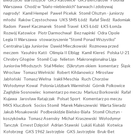
Warszawa
Chodź w "biało-niebieskich" barwach i zdobywaj
nagrody!
Kamil Hempel
Paweł Piceluk
Stomil Olsztyn - juniorzy
młodsi
Raków Częstochowa
UKS SMS Łódź
Rafał Śledź
Radomiak
Radom
Paweł Kaczmarek
Stomil Travel
ŁKS Łódź
ŁKS Łomża
Rozwój Katowice
Piotr Darmochwał
Bez napinki
Odra Opole
Legia II Warszawa
stowarzyszenie "Stomil Ponad Wszystko"
Centralna Liga Juniorów
Dawid Mieczkowski
Rozmowa przed
meczem
Yasuhiro Katō
Olimpia II Elbląg
Kamil Kiereś
Polska U-21
Chrobry Głogów
Stomil Cup
felieton
Makroregionalna Liga
Juniorów Młodszych
Stal Mielec
(S)krytym okiem
komentarz
Śląsk
Wrocław
Tomasz Wełnicki
Robert Kiłdanowicz
Mirosław
Jabłoński
Tomasz Wełna
Irakli Meschia
Ruch Chorzów
Wołodymyr Kowal
Polonia Lidzbark Warmiński
Górnik Polkowice
Zagłębie Sosnowiec
komentarz po meczu
Mariusz Borkowski
Rafał
Kujawa
Jarosław Ratajczak
Polsat Sport
Komentarz po meczu
MKS Kluczbork
Socios Stomil
Marek Maleszewski
Warta Sieradz
Jakub Mosakowski
Podbeskidzie Bielsko-Biała
Stomil Olsztyn -
koszykówka
Tomasz Asensky
Michał Kraszewski
Wołodymyr
Tanczyk
Ernest Dzięcioł
Adrian Stawski
Lukáš Kubáň
Kotwica
Kołobrzeg
GKS 1962 Jastrzębie
GKS Jastrzębie
Bruk-Bet