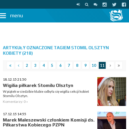
menu
ARTYKUŁY OZNACZONE TAGIEM STOMIL OLSZTYN
KOBIETY (218)
2
3
4
5
6
7
8
9
10
11
18.12.15 21:50
Wigilia piłkarek Stomilu Olsztyn
W piątek w siedzibie klubie odbyła się wigilia sekcji kobiet
Stomilu Olsztyn.
Komentarzy: 0 »
17.12.15 14:55
Marek Maleszewski członkiem Komisji ds.
Piłkarstwa Kobiecego PZPN