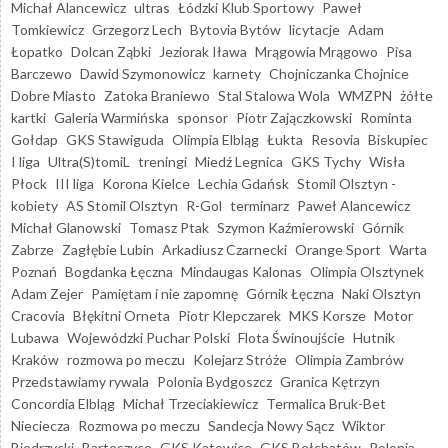
Michał Alancewicz
ultras
Łódzki Klub Sportowy
Paweł
Tomkiewicz
Grzegorz Lech
Bytovia Bytów
licytacje
Adam
Łopatko
Dolcan Ząbki
Jeziorak Iława
Mrągowia Mrągowo
Pisa
Barczewo
Dawid Szymonowicz
karnety
Chojniczanka Chojnice
Dobre Miasto
Zatoka Braniewo
Stal Stalowa Wola
WMZPN
żółte
kartki
Galeria Warmińska
sponsor
Piotr Zajączkowski
Rominta
Gołdap
GKS Stawiguda
Olimpia Elbląg
Łukta
Resovia
Biskupiec
I liga
Ultra(S)tomiL
treningi
Miedź Legnica
GKS Tychy
Wisła
Płock
III liga
Korona Kielce
Lechia Gdańsk
Stomil Olsztyn -
kobiety
AS Stomil Olsztyn
R-Gol
terminarz
Paweł Alancewicz
Michał Glanowski
Tomasz Ptak
Szymon Kaźmierowski
Górnik
Zabrze
Zagłębie Lubin
Arkadiusz Czarnecki
Orange Sport
Warta
Poznań
Bogdanka Łęczna
Mindaugas Kalonas
Olimpia Olsztynek
Adam Zejer
Pamiętam i nie zapomnę
Górnik Łęczna
Naki Olsztyn
Cracovia
Błękitni Orneta
Piotr Klepczarek
MKS Korsze
Motor
Lubawa
Wojewódzki Puchar Polski
Flota Świnoujście
Hutnik
Kraków
rozmowa po meczu
Kolejarz Stróże
Olimpia Zambrów
Przedstawiamy rywala
Polonia Bydgoszcz
Granica Kętrzyn
Concordia Elbląg
Michał Trzeciakiewicz
Termalica Bruk-Bet
Nieciecza
Rozmowa po meczu
Sandecja Nowy Sącz
Wiktor
Biedrzycki
Bartoszyce
GKS Katowice
GKS Bełchatów
Polonia