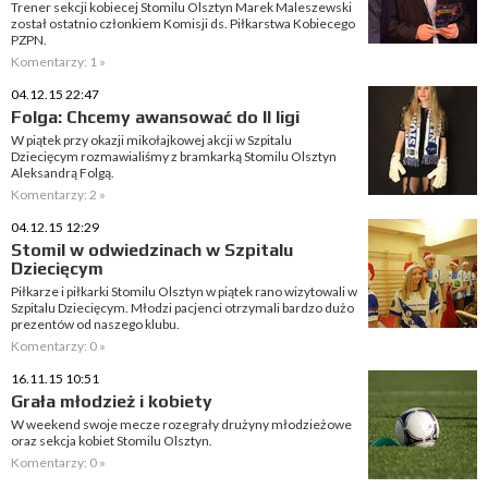
Trener sekcji kobiecej Stomilu Olsztyn Marek Maleszewski
został ostatnio członkiem Komisji ds. Piłkarstwa Kobiecego
PZPN.
Komentarzy: 1 »
04.12.15 22:47
Folga: Chcemy awansować do II ligi
W piątek przy okazji mikołajkowej akcji w Szpitalu
Dziecięcym rozmawialiśmy z bramkarką Stomilu Olsztyn
Aleksandrą Folgą.
Komentarzy: 2 »
04.12.15 12:29
Stomil w odwiedzinach w Szpitalu
Dziecięcym
Piłkarze i piłkarki Stomilu Olsztyn w piątek rano wizytowali w
Szpitalu Dziecięcym. Młodzi pacjenci otrzymali bardzo dużo
prezentów od naszego klubu.
Komentarzy: 0 »
16.11.15 10:51
Grała młodzież i kobiety
W weekend swoje mecze rozegrały drużyny młodzieżowe
oraz sekcja kobiet Stomilu Olsztyn.
Komentarzy: 0 »