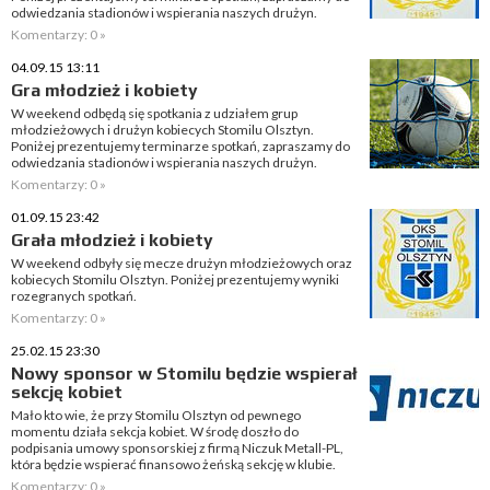
odwiedzania stadionów i wspierania naszych drużyn.
Komentarzy: 0 »
04.09.15 13:11
Gra młodzież i kobiety
W weekend odbędą się spotkania z udziałem grup
młodzieżowych i drużyn kobiecych Stomilu Olsztyn.
Poniżej prezentujemy terminarze spotkań, zapraszamy do
odwiedzania stadionów i wspierania naszych drużyn.
Komentarzy: 0 »
01.09.15 23:42
Grała młodzież i kobiety
W weekend odbyły się mecze drużyn młodzieżowych oraz
kobiecych Stomilu Olsztyn. Poniżej prezentujemy wyniki
rozegranych spotkań.
Komentarzy: 0 »
25.02.15 23:30
Nowy sponsor w Stomilu będzie wspierał
sekcję kobiet
Mało kto wie, że przy Stomilu Olsztyn od pewnego
momentu działa sekcja kobiet. W środę doszło do
podpisania umowy sponsorskiej z firmą Niczuk Metall-PL,
która będzie wspierać finansowo żeńską sekcję w klubie.
Komentarzy: 0 »