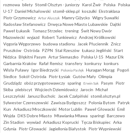
rozmowa
bilety
Stomil Olsztyn - juniorzy
Karol Żwir
Polska
Polska
U-17
Daniel Michałowski
stomil-sklep.pl
koszulki
Ekstraklasa
Piotr Grzymowicz
Mamry Giżycko
Wigry Suwałki
Artur Aluszyk
Radosław Stefanowicz
Drwęca Nowe Miasto Lubawskie
Dajtki
Paweł Łukasik
Tomasz Strzelec
trening
Świt Nowy Dwór
Mazowiecki
wyjazd
Robert Tunkiewicz
Andrzej Królikowski
Vęgoria Węgorzewo
budowa stadionu
Jacek Płuciennik
Znicz
Pruszków
Ostróda
PZPN
Stal Rzeszów
Łukasz Jegliński
Start
Nidzica
Błękitni Pasym
Artur Siemaszko
Polska U-15
Mazur Ełk
Garbarnia Kraków
Rafał Remisz
transfery
konkursy
konkurs
Wisła Puławy
Igor Biedrzycki
Huragan Morąg
Pogoń
Polonia Pasłęk
Siedlce
Sokół Ostróda
Piotr Łysiak
Gutów Mały
Olimpia
Grudziądz
obóz przygotowawczy
sparing
Pasym
Piotr
Erwin Sak
Skiba
plebiscyt
Wojciech Dziemidowicz
Jarocin
Michał
Leszczyński
Janusz Bucholc
Jacek Czałpiński
stomil.olsztyn.pl
Sylwester Czereszewski
Zawisza Bydgoszcz
Polonia Bytom
Patryk
Kun
Arkadiusz Mroczkowski
Motor Lublin
Paweł Głowacki
Emil
Wojda
DKS Dobre Miasto
Mławianka Mława
sparingi
Barczewo
Zin Stadion
wywiad
Arkadiusz Koprucki
Tęcza Biskupiec
Arka
Gdynia
Piotr Głowacki
Jagiellonia Białystok
Piotr Wypniewski