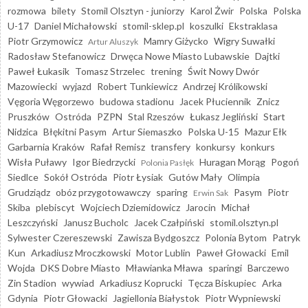
rozmowa
bilety
Stomil Olsztyn - juniorzy
Karol Żwir
Polska
Polska
U-17
Daniel Michałowski
stomil-sklep.pl
koszulki
Ekstraklasa
Piotr Grzymowicz
Mamry Giżycko
Wigry Suwałki
Artur Aluszyk
Radosław Stefanowicz
Drwęca Nowe Miasto Lubawskie
Dajtki
Paweł Łukasik
Tomasz Strzelec
trening
Świt Nowy Dwór
Mazowiecki
wyjazd
Robert Tunkiewicz
Andrzej Królikowski
Vęgoria Węgorzewo
budowa stadionu
Jacek Płuciennik
Znicz
Pruszków
Ostróda
PZPN
Stal Rzeszów
Łukasz Jegliński
Start
Nidzica
Błękitni Pasym
Artur Siemaszko
Polska U-15
Mazur Ełk
Garbarnia Kraków
Rafał Remisz
transfery
konkursy
konkurs
Wisła Puławy
Igor Biedrzycki
Huragan Morąg
Pogoń
Polonia Pasłęk
Siedlce
Sokół Ostróda
Piotr Łysiak
Gutów Mały
Olimpia
Grudziądz
obóz przygotowawczy
sparing
Pasym
Piotr
Erwin Sak
Skiba
plebiscyt
Wojciech Dziemidowicz
Jarocin
Michał
Leszczyński
Janusz Bucholc
Jacek Czałpiński
stomil.olsztyn.pl
Sylwester Czereszewski
Zawisza Bydgoszcz
Polonia Bytom
Patryk
Kun
Arkadiusz Mroczkowski
Motor Lublin
Paweł Głowacki
Emil
Wojda
DKS Dobre Miasto
Mławianka Mława
sparingi
Barczewo
Zin Stadion
wywiad
Arkadiusz Koprucki
Tęcza Biskupiec
Arka
Gdynia
Piotr Głowacki
Jagiellonia Białystok
Piotr Wypniewski