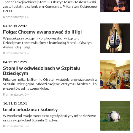
Trener sekcji kobiecej Stomilu Olsztyn Marek Maleszewski
został ostatnio członkiem Komisji ds. Piłkarstwa Kobiecego
PZPN.
Komentarzy: 1 »
04.12.15 22:47
Folga: Chcemy awansować do II ligi
W piątek przy okazji mikołajkowej akcji w Szpitalu
Dziecięcym rozmawialiśmy z bramkarką Stomilu Olsztyn
Aleksandrą Folgą.
Komentarzy: 2 »
04.12.15 12:29
Stomil w odwiedzinach w Szpitalu
Dziecięcym
Piłkarze i piłkarki Stomilu Olsztyn w piątek rano wizytowali w
Szpitalu Dziecięcym. Młodzi pacjenci otrzymali bardzo dużo
prezentów od naszego klubu.
Komentarzy: 0 »
16.11.15 10:51
Grała młodzież i kobiety
W weekend swoje mecze rozegrały drużyny młodzieżowe
oraz sekcja kobiet Stomilu Olsztyn.
Komentarzy: 0 »