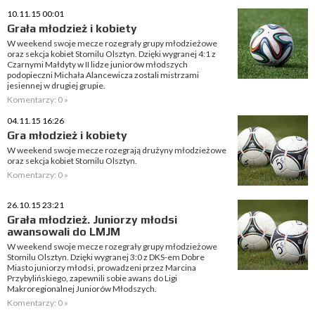
10.11.15 00:01
Grała młodzież i kobiety
W weekend swoje mecze rozegrały grupy młodzieżowe
oraz sekcja kobiet Stomilu Olsztyn. Dzięki wygranej 4:1 z
Czarnymi Małdyty w II lidze juniorów młodszych
podopieczni Michała Alancewicza zostali mistrzami
jesiennej w drugiej grupie.
Komentarzy: 0 »
04.11.15 16:26
Gra młodzież i kobiety
W weekend swoje mecze rozegrają drużyny młodzieżowe
oraz sekcja kobiet Stomilu Olsztyn.
Komentarzy: 0 »
26.10.15 23:21
Grała młodzież. Juniorzy młodsi
awansowali do LMJM
W weekend swoje mecze rozegrały grupy młodzieżowe
Stomilu Olsztyn. Dzięki wygranej 3:0 z DKS-em Dobre
Miasto juniorzy młodsi, prowadzeni przez Marcina
Przybylińskiego, zapewnili sobie awans do Ligi
Makroregionalnej Juniorów Młodszych.
Komentarzy: 0 »