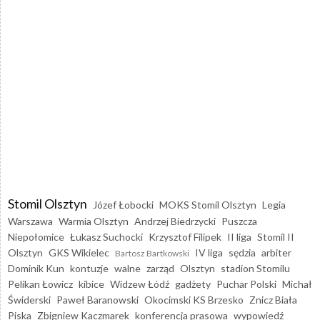
Stomil Olsztyn
Józef Łobocki
MOKS Stomil Olsztyn
Legia
Warszawa
Warmia Olsztyn
Andrzej Biedrzycki
Puszcza
Niepołomice
Łukasz Suchocki
Krzysztof Filipek
II liga
Stomil II
Olsztyn
GKS Wikielec
IV liga
sędzia
arbiter
Bartosz Bartkowski
Dominik Kun
kontuzje
walne
zarząd
Olsztyn
stadion Stomilu
Pelikan Łowicz
kibice
Widzew Łódź
gadżety
Puchar Polski
Michał
Świderski
Paweł Baranowski
Okocimski KS Brzesko
Znicz Biała
Piska
Zbigniew Kaczmarek
konferencja prasowa
wypowiedź