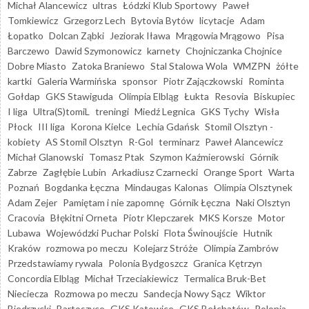
Michał Alancewicz
ultras
Łódzki Klub Sportowy
Paweł
Tomkiewicz
Grzegorz Lech
Bytovia Bytów
licytacje
Adam
Łopatko
Dolcan Ząbki
Jeziorak Iława
Mrągowia Mrągowo
Pisa
Barczewo
Dawid Szymonowicz
karnety
Chojniczanka Chojnice
Dobre Miasto
Zatoka Braniewo
Stal Stalowa Wola
WMZPN
żółte
kartki
Galeria Warmińska
sponsor
Piotr Zajączkowski
Rominta
Gołdap
GKS Stawiguda
Olimpia Elbląg
Łukta
Resovia
Biskupiec
I liga
Ultra(S)tomiL
treningi
Miedź Legnica
GKS Tychy
Wisła
Płock
III liga
Korona Kielce
Lechia Gdańsk
Stomil Olsztyn -
kobiety
AS Stomil Olsztyn
R-Gol
terminarz
Paweł Alancewicz
Michał Glanowski
Tomasz Ptak
Szymon Kaźmierowski
Górnik
Zabrze
Zagłębie Lubin
Arkadiusz Czarnecki
Orange Sport
Warta
Poznań
Bogdanka Łęczna
Mindaugas Kalonas
Olimpia Olsztynek
Adam Zejer
Pamiętam i nie zapomnę
Górnik Łęczna
Naki Olsztyn
Cracovia
Błękitni Orneta
Piotr Klepczarek
MKS Korsze
Motor
Lubawa
Wojewódzki Puchar Polski
Flota Świnoujście
Hutnik
Kraków
rozmowa po meczu
Kolejarz Stróże
Olimpia Zambrów
Przedstawiamy rywala
Polonia Bydgoszcz
Granica Kętrzyn
Concordia Elbląg
Michał Trzeciakiewicz
Termalica Bruk-Bet
Nieciecza
Rozmowa po meczu
Sandecja Nowy Sącz
Wiktor
Biedrzycki
Bartoszyce
GKS Katowice
GKS Bełchatów
Polonia