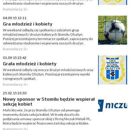
odwiedzania stadionów i wspierania naszych drużyn.
Komentarzy: 0 »
04.09.15 13:11
Gra młodzież i kobiety
W weekend odbędą się spotkania z udziałem grup
młodzieżowych i drużyn kobiecych Stomilu Olsztyn.
Poniżej prezentujemy terminarze spotkań, zapraszamy do
odwiedzania stadionów i wspierania naszych drużyn.
Komentarzy: 0 »
01.09.15 23:42
Grała młodzież i kobiety
W weekend odbyły się mecze drużyn młodzieżowych oraz
kobiecych Stomilu Olsztyn. Poniżej prezentujemy wyniki
rozegranych spotkań.
Komentarzy: 0 »
25.02.15 23:30
Nowy sponsor w Stomilu będzie wspierał
sekcję kobiet
Mało kto wie, że przy Stomilu Olsztyn od pewnego
momentu działa sekcja kobiet. W środę doszło do
podpisania umowy sponsorskiej z firmą Niczuk Metall-PL,
która będzie wspierać finansowo żeńską sekcję w klubie.
Komentarzy: 0 »