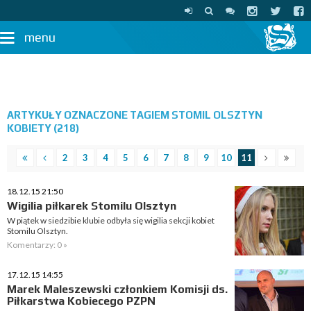
menu
ARTYKUŁY OZNACZONE TAGIEM STOMIL OLSZTYN
KOBIETY (218)
2
3
4
5
6
7
8
9
10
11
18.12.15 21:50
Wigilia piłkarek Stomilu Olsztyn
W piątek w siedzibie klubie odbyła się wigilia sekcji kobiet
Stomilu Olsztyn.
Komentarzy: 0 »
17.12.15 14:55
Marek Maleszewski członkiem Komisji ds.
Piłkarstwa Kobiecego PZPN