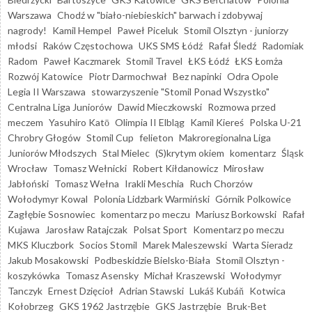
Warszawa
Chodź w "biało-niebieskich" barwach i zdobywaj
nagrody!
Kamil Hempel
Paweł Piceluk
Stomil Olsztyn - juniorzy
młodsi
Raków Częstochowa
UKS SMS Łódź
Rafał Śledź
Radomiak
Radom
Paweł Kaczmarek
Stomil Travel
ŁKS Łódź
ŁKS Łomża
Rozwój Katowice
Piotr Darmochwał
Bez napinki
Odra Opole
Legia II Warszawa
stowarzyszenie "Stomil Ponad Wszystko"
Centralna Liga Juniorów
Dawid Mieczkowski
Rozmowa przed
meczem
Yasuhiro Katō
Olimpia II Elbląg
Kamil Kiereś
Polska U-21
Chrobry Głogów
Stomil Cup
felieton
Makroregionalna Liga
Juniorów Młodszych
Stal Mielec
(S)krytym okiem
komentarz
Śląsk
Wrocław
Tomasz Wełnicki
Robert Kiłdanowicz
Mirosław
Jabłoński
Tomasz Wełna
Irakli Meschia
Ruch Chorzów
Wołodymyr Kowal
Polonia Lidzbark Warmiński
Górnik Polkowice
Zagłębie Sosnowiec
komentarz po meczu
Mariusz Borkowski
Rafał
Kujawa
Jarosław Ratajczak
Polsat Sport
Komentarz po meczu
MKS Kluczbork
Socios Stomil
Marek Maleszewski
Warta Sieradz
Jakub Mosakowski
Podbeskidzie Bielsko-Biała
Stomil Olsztyn -
koszykówka
Tomasz Asensky
Michał Kraszewski
Wołodymyr
Tanczyk
Ernest Dzięcioł
Adrian Stawski
Lukáš Kubáň
Kotwica
Kołobrzeg
GKS 1962 Jastrzębie
GKS Jastrzębie
Bruk-Bet