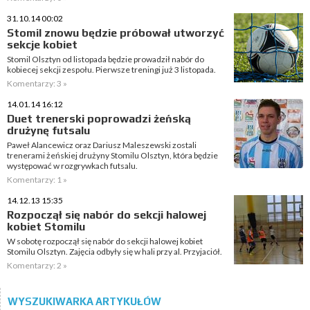
31.10.14 00:02
Stomil znowu będzie próbował utworzyć
sekcje kobiet
Stomil Olsztyn od listopada będzie prowadził nabór do
kobiecej sekcji zespołu. Pierwsze treningi już 3 listopada.
Komentarzy: 3 »
14.01.14 16:12
Duet trenerski poprowadzi żeńską
drużynę futsalu
Paweł Alancewicz oraz Dariusz Maleszewski zostali
trenerami żeńskiej drużyny Stomilu Olsztyn, która będzie
występować w rozgrywkach futsalu.
Komentarzy: 1 »
14.12.13 15:35
Rozpoczął się nabór do sekcji halowej
kobiet Stomilu
W sobotę rozpoczął się nabór do sekcji halowej kobiet
Stomilu Olsztyn. Zajęcia odbyły się w hali przy al. Przyjaciół.
Komentarzy: 2 »
WYSZUKIWARKA ARTYKUŁÓW