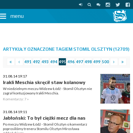
menu
ARTYKUŁY OZNACZONE TAGIEM STOMIL OLSZTYN (12709)
491
492
493
494
495
496
497
498
499
500
31.08.14 19:17
Irakli Meschia skręcił staw kolanowy
W niedzielnym meczu Widzew Łódź - Stomil Olsztyn nie
zagrał kontuzjowany Irakli Meschia.
Komentarzy: 7 »
31.08.14 19:11
Jabłoński: To był ciężki mecz dla nas
Po meczu Widzew Łódź - Stomil Olsztyn o komentarz
poprosiliśmy trenera Stomilu Olsztyn Mirosława