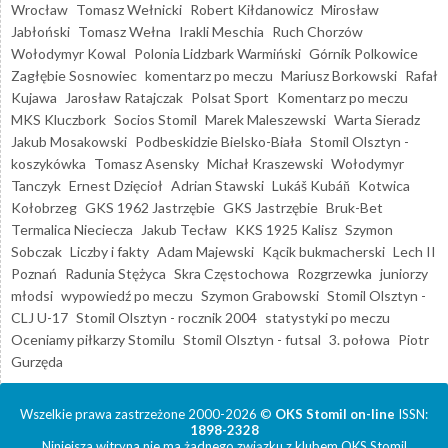
Wrocław
Tomasz Wełnicki
Robert Kiłdanowicz
Mirosław
Jabłoński
Tomasz Wełna
Irakli Meschia
Ruch Chorzów
Wołodymyr Kowal
Polonia Lidzbark Warmiński
Górnik Polkowice
Zagłębie Sosnowiec
komentarz po meczu
Mariusz Borkowski
Rafał
Kujawa
Jarosław Ratajczak
Polsat Sport
Komentarz po meczu
MKS Kluczbork
Socios Stomil
Marek Maleszewski
Warta Sieradz
Jakub Mosakowski
Podbeskidzie Bielsko-Biała
Stomil Olsztyn -
koszykówka
Tomasz Asensky
Michał Kraszewski
Wołodymyr
Tanczyk
Ernest Dzięcioł
Adrian Stawski
Lukáš Kubáň
Kotwica
Kołobrzeg
GKS 1962 Jastrzębie
GKS Jastrzębie
Bruk-Bet
Termalica Nieciecza
Jakub Tecław
KKS 1925 Kalisz
Szymon
Sobczak
Liczby i fakty
Adam Majewski
Kącik bukmacherski
Lech II
Poznań
Radunia Stężyca
Skra Częstochowa
Rozgrzewka
juniorzy
młodsi
wypowiedź po meczu
Szymon Grabowski
Stomil Olsztyn -
CLJ U-17
Stomil Olsztyn - rocznik 2004
statystyki po meczu
Oceniamy piłkarzy Stomilu
Stomil Olsztyn - futsal
3. połowa
Piotr
Gurzęda
Wszelkie prawa zastrzeżone 2000-2026 ©
OKS Stomil on-line
ISSN:
1898-2328
Niniejsza witryna nie ma żadnego związku z klubem OKS Stomil