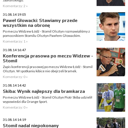
Jabłońskiego.
Komentarzy: 2 »
31.08.14 19:05
Paweł Głowacki: Stawiamy przede
wszystkim na obronę
Po meczu Widzew Łódź - Stomil Olsztyn rozmawialiśmy z
pomocnikiem Stomilu Olsztyn Pawłem Głowackim.
Komentarzy: 1 »
31.08.14 16:47
Konferencja prasowa po meczu Widzew -
Stomil
Zapis konferencji prasowej po meczu Widzew Łódź - Stomil
Olsztyn. W spotkaniu kibice nie obejrzeli bramek.
Komentarzy: 0 »
31.08.14 14:42
Skiba: Wynik najlepszy dla bramkarza
Po meczu Widzew Łódź - Stomil Olsztyn Piotr Skiba udzielił
wypowiedzi dla Orange Sport.
Komentarzy: 0 »
31.08.14 14:19
Stomil nadal niepokonany