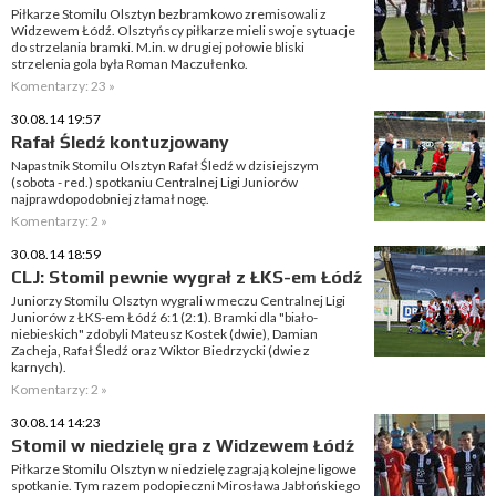
Piłkarze Stomilu Olsztyn bezbramkowo zremisowali z
Widzewem Łódź. Olsztyńscy piłkarze mieli swoje sytuacje
do strzelania bramki. M.in. w drugiej połowie bliski
strzelenia gola była Roman Maczułenko.
Komentarzy: 23 »
30.08.14 19:57
Rafał Śledź kontuzjowany
Napastnik Stomilu Olsztyn Rafał Śledź w dzisiejszym
(sobota - red.) spotkaniu Centralnej Ligi Juniorów
najprawdopodobniej złamał nogę.
Komentarzy: 2 »
30.08.14 18:59
CLJ: Stomil pewnie wygrał z ŁKS-em Łódź
Juniorzy Stomilu Olsztyn wygrali w meczu Centralnej Ligi
Juniorów z ŁKS-em Łódź 6:1 (2:1). Bramki dla "biało-
niebieskich" zdobyli Mateusz Kostek (dwie), Damian
Zacheja, Rafał Śledź oraz Wiktor Biedrzycki (dwie z
karnych).
Komentarzy: 2 »
30.08.14 14:23
Stomil w niedzielę gra z Widzewem Łódź
Piłkarze Stomilu Olsztyn w niedzielę zagrają kolejne ligowe
spotkanie. Tym razem podopieczni Mirosława Jabłońskiego