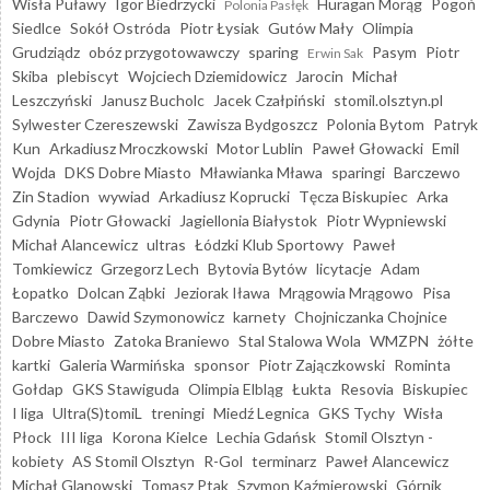
Wisła Puławy
Igor Biedrzycki
Huragan Morąg
Pogoń
Polonia Pasłęk
Siedlce
Sokół Ostróda
Piotr Łysiak
Gutów Mały
Olimpia
Grudziądz
obóz przygotowawczy
sparing
Pasym
Piotr
Erwin Sak
Skiba
plebiscyt
Wojciech Dziemidowicz
Jarocin
Michał
Leszczyński
Janusz Bucholc
Jacek Czałpiński
stomil.olsztyn.pl
Sylwester Czereszewski
Zawisza Bydgoszcz
Polonia Bytom
Patryk
Kun
Arkadiusz Mroczkowski
Motor Lublin
Paweł Głowacki
Emil
Wojda
DKS Dobre Miasto
Mławianka Mława
sparingi
Barczewo
Zin Stadion
wywiad
Arkadiusz Koprucki
Tęcza Biskupiec
Arka
Gdynia
Piotr Głowacki
Jagiellonia Białystok
Piotr Wypniewski
Michał Alancewicz
ultras
Łódzki Klub Sportowy
Paweł
Tomkiewicz
Grzegorz Lech
Bytovia Bytów
licytacje
Adam
Łopatko
Dolcan Ząbki
Jeziorak Iława
Mrągowia Mrągowo
Pisa
Barczewo
Dawid Szymonowicz
karnety
Chojniczanka Chojnice
Dobre Miasto
Zatoka Braniewo
Stal Stalowa Wola
WMZPN
żółte
kartki
Galeria Warmińska
sponsor
Piotr Zajączkowski
Rominta
Gołdap
GKS Stawiguda
Olimpia Elbląg
Łukta
Resovia
Biskupiec
I liga
Ultra(S)tomiL
treningi
Miedź Legnica
GKS Tychy
Wisła
Płock
III liga
Korona Kielce
Lechia Gdańsk
Stomil Olsztyn -
kobiety
AS Stomil Olsztyn
R-Gol
terminarz
Paweł Alancewicz
Michał Glanowski
Tomasz Ptak
Szymon Kaźmierowski
Górnik