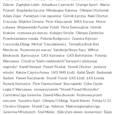
Zabrze
Zagłębie Lubin
Arkadiusz Czarnecki
Orange Sport
Warta
Poznań
Bogdanka Łęczna
Mindaugas Kalonas
Olimpia Olsztynek
Adam Zejer
Pamiętam i nie zapomnę
Górnik Łęczna
Naki Olsztyn
Cracovia
Błękitni Orneta
Piotr Klepczarek
MKS Korsze
Motor
Lubawa
Wojewódzki Puchar Polski
Flota Świnoujście
Hutnik
Kraków
rozmowa po meczu
Kolejarz Stróże
Olimpia Zambrów
Przedstawiamy rywala
Polonia Bydgoszcz
Granica Kętrzyn
Concordia Elbląg
Michał Trzeciakiewicz
Termalica Bruk-Bet
Nieciecza
Rozmowa po meczu
Sandecja Nowy Sącz
Wiktor
Biedrzycki
Bartoszyce
GKS Katowice
GKS Bełchatów
Polonia
Warszawa
Chodź w "biało-niebieskich" barwach i zdobywaj
nagrody!
Kamil Hempel
Paweł Piceluk
Stomil Olsztyn - juniorzy
młodsi
Raków Częstochowa
UKS SMS Łódź
Rafał Śledź
Radomiak
Radom
Paweł Kaczmarek
Stomil Travel
ŁKS Łódź
ŁKS Łomża
Rozwój Katowice
Piotr Darmochwał
Bez napinki
Odra Opole
Legia II Warszawa
stowarzyszenie "Stomil Ponad Wszystko"
Centralna Liga Juniorów
Dawid Mieczkowski
Rozmowa przed
meczem
Yasuhiro Katō
Olimpia II Elbląg
Kamil Kiereś
Polska U-21
Chrobry Głogów
Stomil Cup
felieton
Makroregionalna Liga
Juniorów Młodszych
Stal Mielec
(S)krytym okiem
komentarz
Śląsk