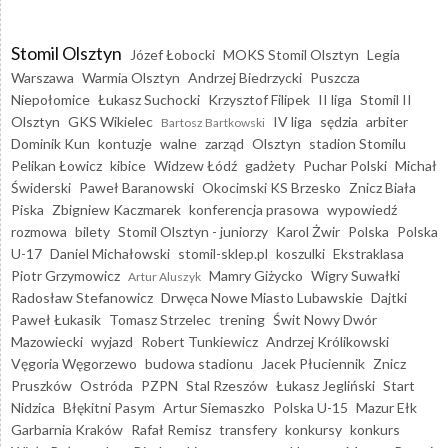
Stomil Olsztyn
Józef Łobocki
MOKS Stomil Olsztyn
Legia
Warszawa
Warmia Olsztyn
Andrzej Biedrzycki
Puszcza
Niepołomice
Łukasz Suchocki
Krzysztof Filipek
II liga
Stomil II
Olsztyn
GKS Wikielec
IV liga
sędzia
arbiter
Bartosz Bartkowski
Dominik Kun
kontuzje
walne
zarząd
Olsztyn
stadion Stomilu
Pelikan Łowicz
kibice
Widzew Łódź
gadżety
Puchar Polski
Michał
Świderski
Paweł Baranowski
Okocimski KS Brzesko
Znicz Biała
Piska
Zbigniew Kaczmarek
konferencja prasowa
wypowiedź
rozmowa
bilety
Stomil Olsztyn - juniorzy
Karol Żwir
Polska
Polska
U-17
Daniel Michałowski
stomil-sklep.pl
koszulki
Ekstraklasa
Piotr Grzymowicz
Mamry Giżycko
Wigry Suwałki
Artur Aluszyk
Radosław Stefanowicz
Drwęca Nowe Miasto Lubawskie
Dajtki
Paweł Łukasik
Tomasz Strzelec
trening
Świt Nowy Dwór
Mazowiecki
wyjazd
Robert Tunkiewicz
Andrzej Królikowski
Vęgoria Węgorzewo
budowa stadionu
Jacek Płuciennik
Znicz
Pruszków
Ostróda
PZPN
Stal Rzeszów
Łukasz Jegliński
Start
Nidzica
Błękitni Pasym
Artur Siemaszko
Polska U-15
Mazur Ełk
Garbarnia Kraków
Rafał Remisz
transfery
konkursy
konkurs