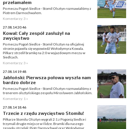
przełamałem
Po meczu Pogoń Siedlce - Stomil Olsztyn rozmawialiśmy z
Piotrem Darmochwałem.
Komentarzy: 3 »
27.08.14 20:46
Kowal: Cały zespół zasłużył na
zwycięstwo
Po meczu Pogoń Siedlce - Stomil Olsztyn na oficjalnej
stronie pojawiła się wypowiedź Wołodymyra Kowala.
Piłkarz strzelił bramkę na 2:0 w wyjazdowym meczu w
Siedlcach.
Komentarzy: 3 »
27.08.14 19:48
Jabłoński: Pierwsza połowa wyszła nam
bardzo dobrze
Po meczu Pogoń Siedlce - Stomil Olsztyn rozmawialiśmy z
trenerem olsztyńskiego zespołu Mirosławem Jabłońskim.
Komentarzy: 1 »
27.08.14 18:46
Trzecie z rzędu zwycięstwo Stomilu!
Piłkarze Stomilu Olsztyn wygrali 2:1 z Pogonią Siedlce i
trzymali drugie miejsce w I lidze. Bramki dla naszego
zespołu strzelali: Piotr Darmochwał oraz Wołodymyr