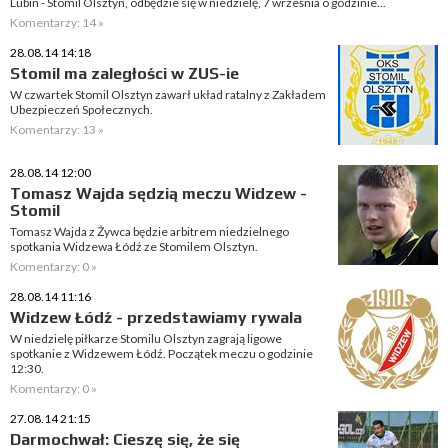
Lubin - Stomil Olsztyn, odbędzie się w niedzielę, 7 września o godzinie...
Komentarzy: 14 »
28.08.14 14:18
Stomil ma zaległości w ZUS-ie
W czwartek Stomil Olsztyn zawarł układ ratalny z Zakładem
Ubezpieczeń Społecznych.
Komentarzy: 13 »
28.08.14 12:00
Tomasz Wajda sędzią meczu Widzew -
Stomil
Tomasz Wajda z Żywca będzie arbitrem niedzielnego
spotkania Widzewa Łódź ze Stomilem Olsztyn.
Komentarzy: 0 »
28.08.14 11:16
Widzew Łódź - przedstawiamy rywala
W niedzielę piłkarze Stomilu Olsztyn zagrają ligowe
spotkanie z Widzewem Łódź. Początek meczu o godzinie
12:30.
Komentarzy: 0 »
27.08.14 21:15
Darmochwał: Cieszę się, że się