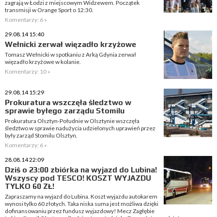
zagrają w Łodzi z miejscowym Widzewem. Początek
transmisji w Orange Sport o 12:30.
Komentarzy: 6 »
29.08.14 15:40
Wełnicki zerwał więzadło krzyżowe
Tomasz Wełnicki w spotkaniu z Arką Gdynia zerwał
więzadło krzyżowe w kolanie.
Komentarzy: 10 »
29.08.14 15:29
Prokuratura wszczęła śledztwo w
sprawie byłego zarządu Stomilu
Prokuratura Olsztyn-Południe w Olsztynie wszczęła
śledztwo w sprawie nadużycia udzielonych uprawień przez
były zarząd Stomilu Olsztyn.
Komentarzy: 6 »
28.08.14 22:09
Dziś o 23:00 zbiórka na wyjazd do Lubina!
Wszyscy pod TESCO! KOSZT WYJAZDU
TYLKO 60 ZŁ!
Zapraszamy na wyjazd do Lubina. Koszt wyjazdu autokarem
wynosi tylko 60 złotych. Taka niska suma jest możliwa dzięki
dofinansowaniu przez fundusz wyjazdowy! Mecz Zagłębie