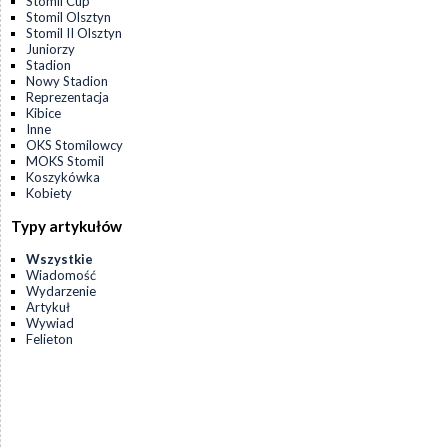
Stomil Cup
Stomil Olsztyn
Stomil II Olsztyn
Juniorzy
Stadion
Nowy Stadion
Reprezentacja
Kibice
Inne
OKS Stomilowcy
MOKS Stomil
Koszykówka
Kobiety
Typy artykułów
Wszystkie
Wiadomość
Wydarzenie
Artykuł
Wywiad
Felieton