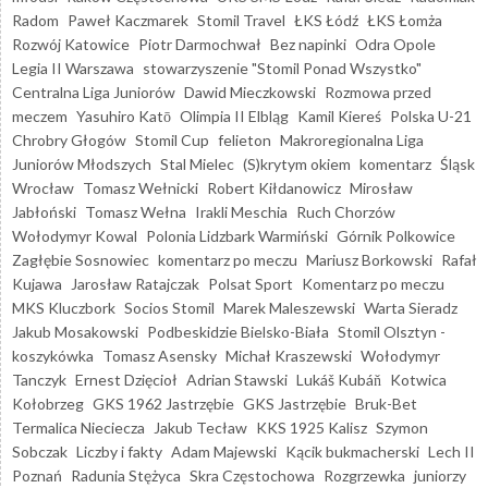
Radom
Paweł Kaczmarek
Stomil Travel
ŁKS Łódź
ŁKS Łomża
Rozwój Katowice
Piotr Darmochwał
Bez napinki
Odra Opole
Legia II Warszawa
stowarzyszenie "Stomil Ponad Wszystko"
Centralna Liga Juniorów
Dawid Mieczkowski
Rozmowa przed
meczem
Yasuhiro Katō
Olimpia II Elbląg
Kamil Kiereś
Polska U-21
Chrobry Głogów
Stomil Cup
felieton
Makroregionalna Liga
Juniorów Młodszych
Stal Mielec
(S)krytym okiem
komentarz
Śląsk
Wrocław
Tomasz Wełnicki
Robert Kiłdanowicz
Mirosław
Jabłoński
Tomasz Wełna
Irakli Meschia
Ruch Chorzów
Wołodymyr Kowal
Polonia Lidzbark Warmiński
Górnik Polkowice
Zagłębie Sosnowiec
komentarz po meczu
Mariusz Borkowski
Rafał
Kujawa
Jarosław Ratajczak
Polsat Sport
Komentarz po meczu
MKS Kluczbork
Socios Stomil
Marek Maleszewski
Warta Sieradz
Jakub Mosakowski
Podbeskidzie Bielsko-Biała
Stomil Olsztyn -
koszykówka
Tomasz Asensky
Michał Kraszewski
Wołodymyr
Tanczyk
Ernest Dzięcioł
Adrian Stawski
Lukáš Kubáň
Kotwica
Kołobrzeg
GKS 1962 Jastrzębie
GKS Jastrzębie
Bruk-Bet
Termalica Nieciecza
Jakub Tecław
KKS 1925 Kalisz
Szymon
Sobczak
Liczby i fakty
Adam Majewski
Kącik bukmacherski
Lech II
Poznań
Radunia Stężyca
Skra Częstochowa
Rozgrzewka
juniorzy