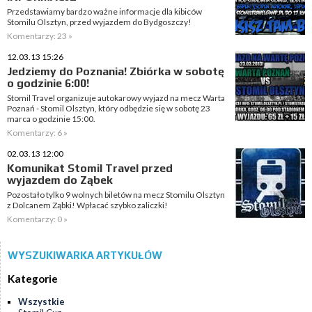
Przedstawiamy bardzo ważne informacje dla kibiców
Stomilu Olsztyn, przed wyjazdem do Bydgoszczy!
Komentarzy: 23 »
12.03.13 15:26
Jedziemy do Poznania! Zbiórka w sobotę
o godzinie 6:00!
Stomil Travel organizuje autokarowy wyjazd na mecz Warta
Poznań - Stomil Olsztyn, który odbędzie się w sobotę 23
marca o godzinie 15:00.
Komentarzy: 6 »
02.03.13 12:00
Komunikat Stomil Travel przed
wyjazdem do Ząbek
Pozostało tylko 9 wolnych biletów na mecz Stomilu Olsztyn
z Dolcanem Ząbki! Wpłacać szybko zaliczki!
Komentarzy: 0 »
WYSZUKIWARKA ARTYKUŁÓW
Kategorie
Wszystkie