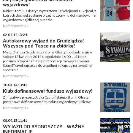
wyjazdowy!
Kibice Stomilu Olsztyn wystartowali z kolejnymi aukcjami, z
których dochód zostanie przeznaczony na dofinansowanie
wyjazdów w najbliższej rundzie.
Komentarzy: 3 »
02.04.14 13:24
Autokarowy wyjazd do Grudziądza!
Wszyscy pod Tesco na zbiórkę!
Mecz Olimpia Grudziądz - Stomil Olsztyn, odbędzie się w
sobotę 12 kwietnia 2014 r. o godzinie 16:00. Już teraz
prosimy o zapoznanie się z informacjami wyjazdowymi!
StomilTravel zaprasza do wspólnej eskapady na to ważne
spotkanie!
Komentarzy: 5 »
10.03.14 13:41
Klub dofinansował fundusz wyjazdowy!
Z inicjatywy prezesa Jacka Czałpińskiego Stomil Olsztyn
postanowił dofinansować "fundusz wyjazdowy" kibiców.
Komentarzy: 1 »
08.04.13 11:41
WYJAZD DO BYDGOSZCZY - WAŻNE
INFORMACJE