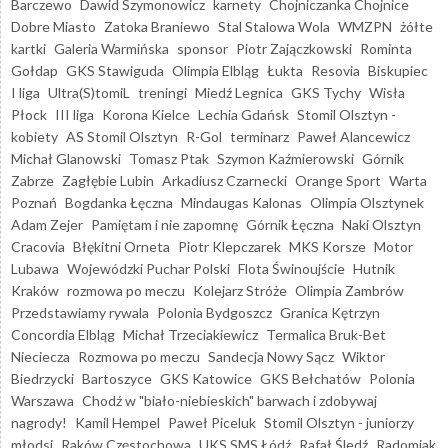
Barczewo
Dawid Szymonowicz
karnety
Chojniczanka Chojnice
Dobre Miasto
Zatoka Braniewo
Stal Stalowa Wola
WMZPN
żółte
kartki
Galeria Warmińska
sponsor
Piotr Zajączkowski
Rominta
Gołdap
GKS Stawiguda
Olimpia Elbląg
Łukta
Resovia
Biskupiec
I liga
Ultra(S)tomiL
treningi
Miedź Legnica
GKS Tychy
Wisła
Płock
III liga
Korona Kielce
Lechia Gdańsk
Stomil Olsztyn -
kobiety
AS Stomil Olsztyn
R-Gol
terminarz
Paweł Alancewicz
Michał Glanowski
Tomasz Ptak
Szymon Kaźmierowski
Górnik
Zabrze
Zagłębie Lubin
Arkadiusz Czarnecki
Orange Sport
Warta
Poznań
Bogdanka Łęczna
Mindaugas Kalonas
Olimpia Olsztynek
Adam Zejer
Pamiętam i nie zapomnę
Górnik Łęczna
Naki Olsztyn
Cracovia
Błękitni Orneta
Piotr Klepczarek
MKS Korsze
Motor
Lubawa
Wojewódzki Puchar Polski
Flota Świnoujście
Hutnik
Kraków
rozmowa po meczu
Kolejarz Stróże
Olimpia Zambrów
Przedstawiamy rywala
Polonia Bydgoszcz
Granica Kętrzyn
Concordia Elbląg
Michał Trzeciakiewicz
Termalica Bruk-Bet
Nieciecza
Rozmowa po meczu
Sandecja Nowy Sącz
Wiktor
Biedrzycki
Bartoszyce
GKS Katowice
GKS Bełchatów
Polonia
Warszawa
Chodź w "biało-niebieskich" barwach i zdobywaj
nagrody!
Kamil Hempel
Paweł Piceluk
Stomil Olsztyn - juniorzy
młodsi
Raków Częstochowa
UKS SMS Łódź
Rafał Śledź
Radomiak