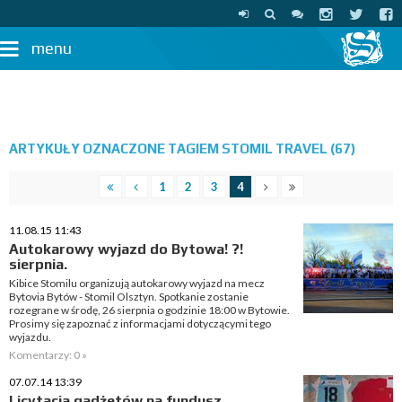
menu
ARTYKUŁY OZNACZONE TAGIEM STOMIL TRAVEL (67)
1
2
3
4
11.08.15 11:43
Autokarowy wyjazd do Bytowa! ?!
sierpnia.
Kibice Stomilu organizują autokarowy wyjazd na mecz
Bytovia Bytów - Stomil Olsztyn. Spotkanie zostanie
rozegrane w środę, 26 sierpnia o godzinie 18:00 w Bytowie.
Prosimy się zapoznać z informacjami dotyczącymi tego
wyjazdu.
Komentarzy: 0 »
07.07.14 13:39
Licytacja gadżetów na fundusz