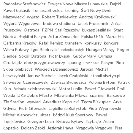
Radosław Stefanowicz
Drwęca Nowe Miasto Lubawskie
Dajtki
Paweł Łukasik
Tomasz Strzelec
trening
Świt Nowy Dwór
Mazowiecki
wyjazd
Robert Tunkiewicz
Andrzej Królikowski
Vęgoria Węgorzewo
budowa stadionu
Jacek Płuciennik
Znicz
Pruszków
Ostróda
PZPN
Stal Rzeszów
Łukasz Jegliński
Start
Nidzica
Błękitni Pasym
Artur Siemaszko
Polska U-15
Mazur Ełk
Garbarnia Kraków
Rafał Remisz
transfery
konkursy
konkurs
Wisła Puławy
Igor Biedrzycki
Huragan Morąg
Pogoń
Polonia Pasłęk
Siedlce
Sokół Ostróda
Piotr Łysiak
Gutów Mały
Olimpia
Grudziądz
obóz przygotowawczy
sparing
Pasym
Piotr
Erwin Sak
Skiba
plebiscyt
Wojciech Dziemidowicz
Jarocin
Michał
Leszczyński
Janusz Bucholc
Jacek Czałpiński
stomil.olsztyn.pl
Sylwester Czereszewski
Zawisza Bydgoszcz
Polonia Bytom
Patryk
Kun
Arkadiusz Mroczkowski
Motor Lublin
Paweł Głowacki
Emil
Wojda
DKS Dobre Miasto
Mławianka Mława
sparingi
Barczewo
Zin Stadion
wywiad
Arkadiusz Koprucki
Tęcza Biskupiec
Arka
Gdynia
Piotr Głowacki
Jagiellonia Białystok
Piotr Wypniewski
Michał Alancewicz
ultras
Łódzki Klub Sportowy
Paweł
Tomkiewicz
Grzegorz Lech
Bytovia Bytów
licytacje
Adam
Łopatko
Dolcan Ząbki
Jeziorak Iława
Mrągowia Mrągowo
Pisa