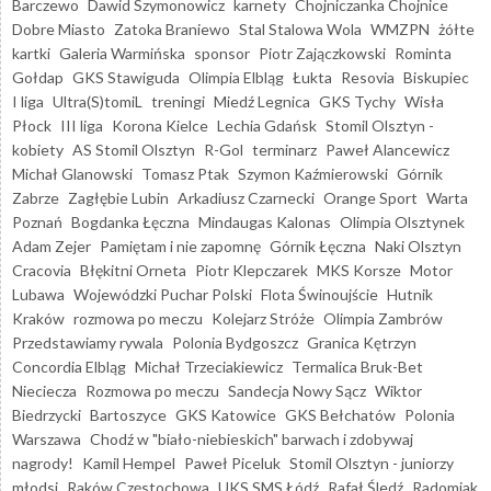
Barczewo
Dawid Szymonowicz
karnety
Chojniczanka Chojnice
Dobre Miasto
Zatoka Braniewo
Stal Stalowa Wola
WMZPN
żółte
kartki
Galeria Warmińska
sponsor
Piotr Zajączkowski
Rominta
Gołdap
GKS Stawiguda
Olimpia Elbląg
Łukta
Resovia
Biskupiec
I liga
Ultra(S)tomiL
treningi
Miedź Legnica
GKS Tychy
Wisła
Płock
III liga
Korona Kielce
Lechia Gdańsk
Stomil Olsztyn -
kobiety
AS Stomil Olsztyn
R-Gol
terminarz
Paweł Alancewicz
Michał Glanowski
Tomasz Ptak
Szymon Kaźmierowski
Górnik
Zabrze
Zagłębie Lubin
Arkadiusz Czarnecki
Orange Sport
Warta
Poznań
Bogdanka Łęczna
Mindaugas Kalonas
Olimpia Olsztynek
Adam Zejer
Pamiętam i nie zapomnę
Górnik Łęczna
Naki Olsztyn
Cracovia
Błękitni Orneta
Piotr Klepczarek
MKS Korsze
Motor
Lubawa
Wojewódzki Puchar Polski
Flota Świnoujście
Hutnik
Kraków
rozmowa po meczu
Kolejarz Stróże
Olimpia Zambrów
Przedstawiamy rywala
Polonia Bydgoszcz
Granica Kętrzyn
Concordia Elbląg
Michał Trzeciakiewicz
Termalica Bruk-Bet
Nieciecza
Rozmowa po meczu
Sandecja Nowy Sącz
Wiktor
Biedrzycki
Bartoszyce
GKS Katowice
GKS Bełchatów
Polonia
Warszawa
Chodź w "biało-niebieskich" barwach i zdobywaj
nagrody!
Kamil Hempel
Paweł Piceluk
Stomil Olsztyn - juniorzy
młodsi
Raków Częstochowa
UKS SMS Łódź
Rafał Śledź
Radomiak