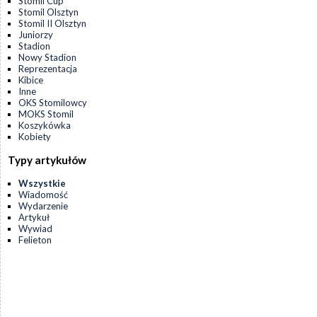
Stomil Cup
Stomil Olsztyn
Stomil II Olsztyn
Juniorzy
Stadion
Nowy Stadion
Reprezentacja
Kibice
Inne
OKS Stomilowcy
MOKS Stomil
Koszykówka
Kobiety
Typy artykułów
Wszystkie
Wiadomość
Wydarzenie
Artykuł
Wywiad
Felieton