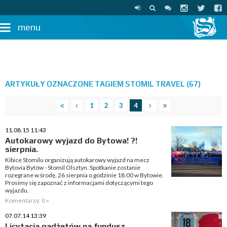
menu
ARTYKUŁY OZNACZONE TAGIEM STOMIL TRAVEL (67)
1
2
3
4
11.08.15 11:43
Autokarowy wyjazd do Bytowa! ?!
sierpnia.
Kibice Stomilu organizują autokarowy wyjazd na mecz
Bytovia Bytów - Stomil Olsztyn. Spotkanie zostanie
rozegrane w środę, 26 sierpnia o godzinie 18:00 w Bytowie.
Prosimy się zapoznać z informacjami dotyczącymi tego
wyjazdu.
Komentarzy: 0 »
07.07.14 13:39
Licytacja gadżetów na fundusz