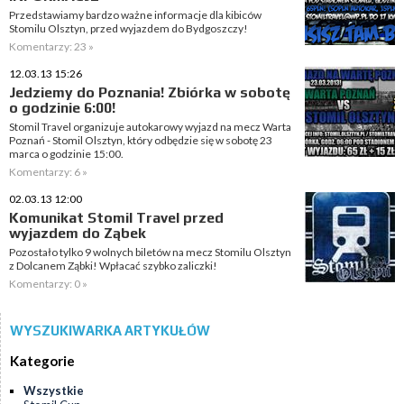
Przedstawiamy bardzo ważne informacje dla kibiców
Stomilu Olsztyn, przed wyjazdem do Bydgoszczy!
Komentarzy: 23 »
12.03.13 15:26
Jedziemy do Poznania! Zbiórka w sobotę
o godzinie 6:00!
Stomil Travel organizuje autokarowy wyjazd na mecz Warta
Poznań - Stomil Olsztyn, który odbędzie się w sobotę 23
marca o godzinie 15:00.
Komentarzy: 6 »
02.03.13 12:00
Komunikat Stomil Travel przed
wyjazdem do Ząbek
Pozostało tylko 9 wolnych biletów na mecz Stomilu Olsztyn
z Dolcanem Ząbki! Wpłacać szybko zaliczki!
Komentarzy: 0 »
WYSZUKIWARKA ARTYKUŁÓW
Kategorie
Wszystkie