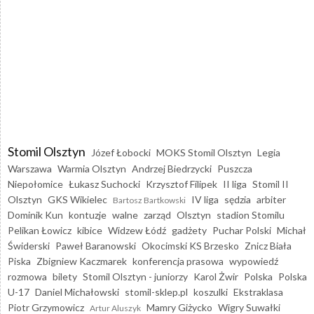
Stomil Olsztyn
Józef Łobocki
MOKS Stomil Olsztyn
Legia
Warszawa
Warmia Olsztyn
Andrzej Biedrzycki
Puszcza
Niepołomice
Łukasz Suchocki
Krzysztof Filipek
II liga
Stomil II
Olsztyn
GKS Wikielec
IV liga
sędzia
arbiter
Bartosz Bartkowski
Dominik Kun
kontuzje
walne
zarząd
Olsztyn
stadion Stomilu
Pelikan Łowicz
kibice
Widzew Łódź
gadżety
Puchar Polski
Michał
Świderski
Paweł Baranowski
Okocimski KS Brzesko
Znicz Biała
Piska
Zbigniew Kaczmarek
konferencja prasowa
wypowiedź
rozmowa
bilety
Stomil Olsztyn - juniorzy
Karol Żwir
Polska
Polska
U-17
Daniel Michałowski
stomil-sklep.pl
koszulki
Ekstraklasa
Piotr Grzymowicz
Mamry Giżycko
Wigry Suwałki
Artur Aluszyk