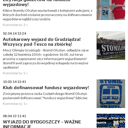
wyjazdowy!
Kibice Stomilu Olsztyn wystartowali z kolejnymi aukcjami, z
których dochód zostanie przeznaczony na dofinansowanie
wyjazdów w najbliższej rundzie.
Komentarzy: 3 »
02.04.14 13:24
Autokarowy wyjazd do Grudziądza!
Wszyscy pod Tesco na zbiórkę!
Mecz Olimpia Grudziądz - Stomil Olsztyn, odbędzie się w
sobotę 12 kwietnia 2014 r. o godzinie 16:00. Już teraz
prosimy o zapoznanie się z informacjami wyjazdowymi!
StomilTravel zaprasza do wspólnej eskapady na to ważne
spotkanie!
Komentarzy: 5 »
10.03.14 13:41
Klub dofinansował fundusz wyjazdowy!
Z inicjatywy prezesa Jacka Czałpińskiego Stomil Olsztyn
postanowił dofinansować "fundusz wyjazdowy" kibiców.
Komentarzy: 1 »
08.04.13 11:41
WYJAZD DO BYDGOSZCZY - WAŻNE
INFORMACJE