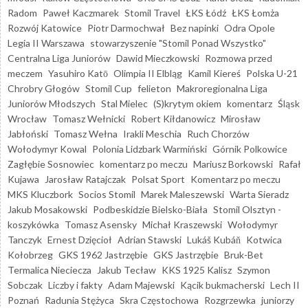
Radom
Paweł Kaczmarek
Stomil Travel
ŁKS Łódź
ŁKS Łomża
Rozwój Katowice
Piotr Darmochwał
Bez napinki
Odra Opole
Legia II Warszawa
stowarzyszenie "Stomil Ponad Wszystko"
Centralna Liga Juniorów
Dawid Mieczkowski
Rozmowa przed
meczem
Yasuhiro Katō
Olimpia II Elbląg
Kamil Kiereś
Polska U-21
Chrobry Głogów
Stomil Cup
felieton
Makroregionalna Liga
Juniorów Młodszych
Stal Mielec
(S)krytym okiem
komentarz
Śląsk
Wrocław
Tomasz Wełnicki
Robert Kiłdanowicz
Mirosław
Jabłoński
Tomasz Wełna
Irakli Meschia
Ruch Chorzów
Wołodymyr Kowal
Polonia Lidzbark Warmiński
Górnik Polkowice
Zagłębie Sosnowiec
komentarz po meczu
Mariusz Borkowski
Rafał
Kujawa
Jarosław Ratajczak
Polsat Sport
Komentarz po meczu
MKS Kluczbork
Socios Stomil
Marek Maleszewski
Warta Sieradz
Jakub Mosakowski
Podbeskidzie Bielsko-Biała
Stomil Olsztyn -
koszykówka
Tomasz Asensky
Michał Kraszewski
Wołodymyr
Tanczyk
Ernest Dzięcioł
Adrian Stawski
Lukáš Kubáň
Kotwica
Kołobrzeg
GKS 1962 Jastrzębie
GKS Jastrzębie
Bruk-Bet
Termalica Nieciecza
Jakub Tecław
KKS 1925 Kalisz
Szymon
Sobczak
Liczby i fakty
Adam Majewski
Kącik bukmacherski
Lech II
Poznań
Radunia Stężyca
Skra Częstochowa
Rozgrzewka
juniorzy