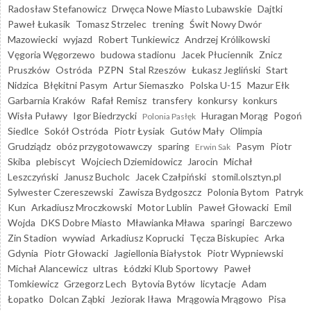
Radosław Stefanowicz
Drwęca Nowe Miasto Lubawskie
Dajtki
Paweł Łukasik
Tomasz Strzelec
trening
Świt Nowy Dwór
Mazowiecki
wyjazd
Robert Tunkiewicz
Andrzej Królikowski
Vęgoria Węgorzewo
budowa stadionu
Jacek Płuciennik
Znicz
Pruszków
Ostróda
PZPN
Stal Rzeszów
Łukasz Jegliński
Start
Nidzica
Błękitni Pasym
Artur Siemaszko
Polska U-15
Mazur Ełk
Garbarnia Kraków
Rafał Remisz
transfery
konkursy
konkurs
Wisła Puławy
Igor Biedrzycki
Huragan Morąg
Pogoń
Polonia Pasłęk
Siedlce
Sokół Ostróda
Piotr Łysiak
Gutów Mały
Olimpia
Grudziądz
obóz przygotowawczy
sparing
Pasym
Piotr
Erwin Sak
Skiba
plebiscyt
Wojciech Dziemidowicz
Jarocin
Michał
Leszczyński
Janusz Bucholc
Jacek Czałpiński
stomil.olsztyn.pl
Sylwester Czereszewski
Zawisza Bydgoszcz
Polonia Bytom
Patryk
Kun
Arkadiusz Mroczkowski
Motor Lublin
Paweł Głowacki
Emil
Wojda
DKS Dobre Miasto
Mławianka Mława
sparingi
Barczewo
Zin Stadion
wywiad
Arkadiusz Koprucki
Tęcza Biskupiec
Arka
Gdynia
Piotr Głowacki
Jagiellonia Białystok
Piotr Wypniewski
Michał Alancewicz
ultras
Łódzki Klub Sportowy
Paweł
Tomkiewicz
Grzegorz Lech
Bytovia Bytów
licytacje
Adam
Łopatko
Dolcan Ząbki
Jeziorak Iława
Mrągowia Mrągowo
Pisa