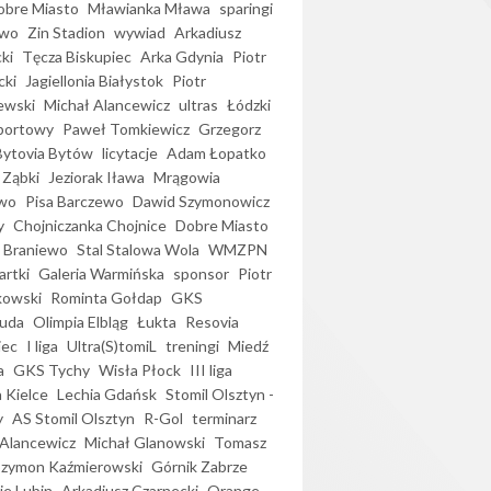
bre Miasto
Mławianka Mława
sparingi
ewo
Zin Stadion
wywiad
Arkadiusz
ki
Tęcza Biskupiec
Arka Gdynia
Piotr
cki
Jagiellonia Białystok
Piotr
ewski
Michał Alancewicz
ultras
Łódzki
portowy
Paweł Tomkiewicz
Grzegorz
Bytovia Bytów
licytacje
Adam Łopatko
 Ząbki
Jeziorak Iława
Mrągowia
wo
Pisa Barczewo
Dawid Szymonowicz
y
Chojniczanka Chojnice
Dobre Miasto
 Braniewo
Stal Stalowa Wola
WMZPN
artki
Galeria Warmińska
sponsor
Piotr
kowski
Rominta Gołdap
GKS
uda
Olimpia Elbląg
Łukta
Resovia
iec
I liga
Ultra(S)tomiL
treningi
Miedź
a
GKS Tychy
Wisła Płock
III liga
 Kielce
Lechia Gdańsk
Stomil Olsztyn -
y
AS Stomil Olsztyn
R-Gol
terminarz
Alancewicz
Michał Glanowski
Tomasz
Szymon Kaźmierowski
Górnik Zabrze
ie Lubin
Arkadiusz Czarnecki
Orange