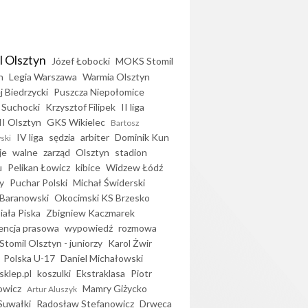
l Olsztyn
Józef Łobocki
MOKS Stomil
n
Legia Warszawa
Warmia Olsztyn
j Biedrzycki
Puszcza Niepołomice
 Suchocki
Krzysztof Filipek
II liga
II Olsztyn
GKS Wikielec
Bartosz
IV liga
sędzia
arbiter
Dominik Kun
ski
je
walne
zarząd
Olsztyn
stadion
u
Pelikan Łowicz
kibice
Widzew Łódź
y
Puchar Polski
Michał Świderski
Baranowski
Okocimski KS Brzesko
iała Piska
Zbigniew Kaczmarek
encja prasowa
wypowiedź
rozmowa
Stomil Olsztyn - juniorzy
Karol Żwir
Polska U-17
Daniel Michałowski
sklep.pl
koszulki
Ekstraklasa
Piotr
owicz
Mamry Giżycko
Artur Aluszyk
Suwałki
Radosław Stefanowicz
Drwęca