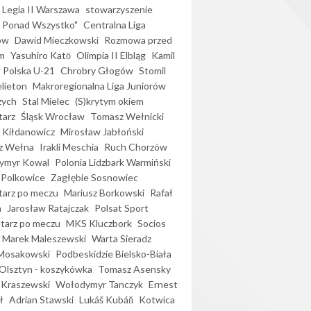
Legia II Warszawa
stowarzyszenie
l Ponad Wszystko"
Centralna Liga
ów
Dawid Mieczkowski
Rozmowa przed
m
Yasuhiro Katō
Olimpia II Elbląg
Kamil
Polska U-21
Chrobry Głogów
Stomil
elieton
Makroregionalna Liga Juniorów
zych
Stal Mielec
(S)krytym okiem
arz
Śląsk Wrocław
Tomasz Wełnicki
 Kiłdanowicz
Mirosław Jabłoński
z Wełna
Irakli Meschia
Ruch Chorzów
ymyr Kowal
Polonia Lidzbark Warmiński
 Polkowice
Zagłębie Sosnowiec
arz po meczu
Mariusz Borkowski
Rafał
a
Jarosław Ratajczak
Polsat Sport
arz po meczu
MKS Kluczbork
Socios
Marek Maleszewski
Warta Sieradz
Mosakowski
Podbeskidzie Bielsko-Biała
 Olsztyn - koszykówka
Tomasz Asensky
 Kraszewski
Wołodymyr Tanczyk
Ernest
ł
Adrian Stawski
Lukáš Kubáň
Kotwica