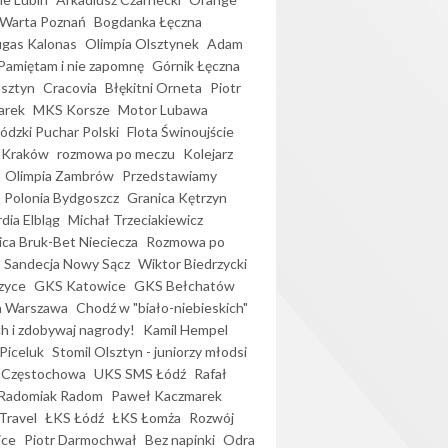
Warta Poznań
Bogdanka Łęczna
gas Kalonas
Olimpia Olsztynek
Adam
Pamiętam i nie zapomnę
Górnik Łęczna
lsztyn
Cracovia
Błękitni Orneta
Piotr
arek
MKS Korsze
Motor Lubawa
dzki Puchar Polski
Flota Świnoujście
 Kraków
rozmowa po meczu
Kolejarz
Olimpia Zambrów
Przedstawiamy
Polonia Bydgoszcz
Granica Kętrzyn
dia Elbląg
Michał Trzeciakiewicz
ica Bruk-Bet Nieciecza
Rozmowa po
Sandecja Nowy Sącz
Wiktor Biedrzycki
zyce
GKS Katowice
GKS Bełchatów
a Warszawa
Chodź w "biało-niebieskich"
h i zdobywaj nagrody!
Kamil Hempel
Piceluk
Stomil Olsztyn - juniorzy młodsi
 Częstochowa
UKS SMS Łódź
Rafał
Radomiak Radom
Paweł Kaczmarek
Travel
ŁKS Łódź
ŁKS Łomża
Rozwój
ice
Piotr Darmochwał
Bez napinki
Odra