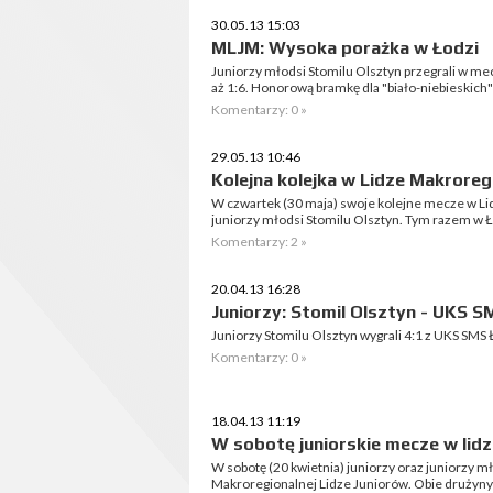
30.05.13 15:03
MLJM: Wysoka porażka w Łodzi
Juniorzy młodsi Stomilu Olsztyn przegrali w m
aż 1:6. Honorową bramkę dla "biało-niebieskich
Komentarzy: 0 »
29.05.13 10:46
Kolejna kolejka w Lidze Makroreg
W czwartek (30 maja) swoje kolejne mecze w Lid
juniorzy młodsi Stomilu Olsztyn. Tym razem w 
Komentarzy: 2 »
20.04.13 16:28
Juniorzy: Stomil Olsztyn - UKS S
Juniorzy Stomilu Olsztyn wygrali 4:1 z UKS SMS
Komentarzy: 0 »
18.04.13 11:19
W sobotę juniorskie mecze w lid
W sobotę (20 kwietnia) juniorzy oraz juniorzy 
Makroregionalnej Lidze Juniorów. Obie drużyny