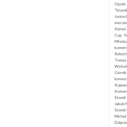
Opole
"Stomi
Junior
mecze
Kiereś
Cup
f
Młods
koment
Robert
Tomas
Wołod
Górnik
koment
Kujaw
Koment
Stomil
Jakub 
Stomil
Michał
Dzięcio