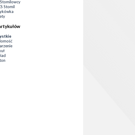
Stomilowcy
 Stomil
zykówka
ety
artykułów
ystkie
domość
rzenie
kuł
iad
eton