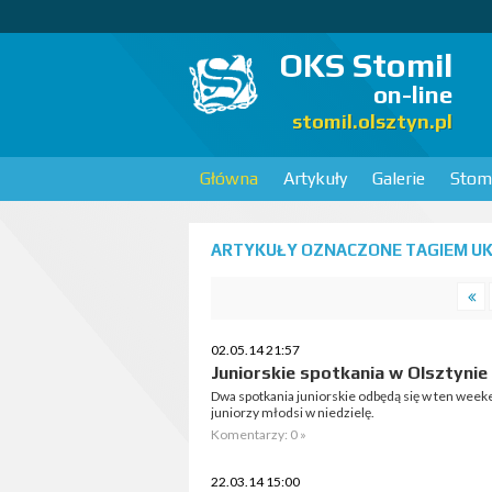
OKS Stomil
on-line
stomil.olsztyn.pl
Główna
Artykuły
Galerie
Stomi
ARTYKUŁY OZNACZONE TAGIEM UKS
02.05.14 21:57
Juniorskie spotkania w Olsztynie
Dwa spotkania juniorskie odbędą się w ten weeke
juniorzy młodsi w niedzielę.
Komentarzy: 0 »
22.03.14 15:00