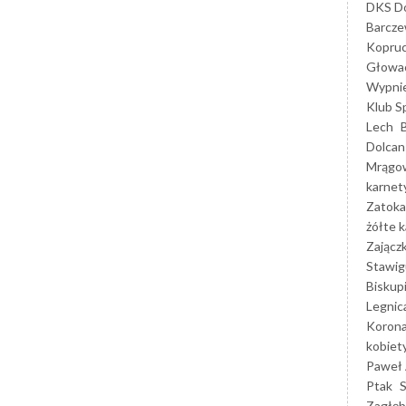
DKS Do
Barcz
Kopruc
Głowa
Wypni
Klub S
Lech
Dolcan
Mrągo
karnet
Zatoka
żółte k
Zającz
Stawig
Biskup
Legnic
Korona
kobiet
Paweł 
Ptak
Zagłęb