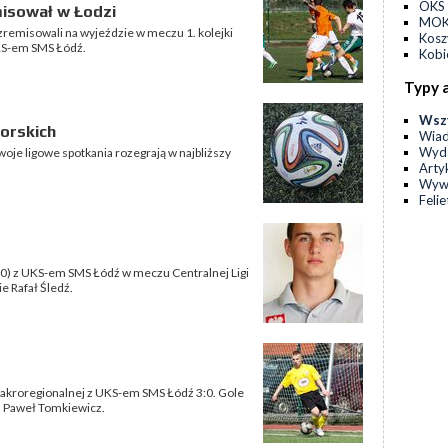
OKS 
isował w Łodzi
MOKS
remisowali na wyjeździe w meczu 1. kolejki
Kos
KS-em SMS Łódź.
Kobi
Typy 
Wsz
orskich
Wia
Wyda
woje ligowe spotkania rozegrają w najbliższy
Arty
Wyw
Feli
0:0) z UKS-em SMS Łódź w meczu Centralnej Ligi
e Rafał Śledź.
Makroregionalnej z UKS-em SMS Łódź 3:0. Gole
z Paweł Tomkiewicz.