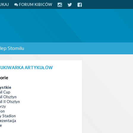
UKAJ
FORUM KIBICÓW
lep Stomilu
UKIWARKA ARTYKUŁÓW
orie
ystkie
il Cup
il Olsztyn
l II Olsztyn
orzy
ion
 Stadion
ezentacja
ce