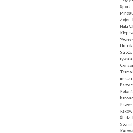
Sport
Mindau
Zejer
Naki O
Klepcz
Wojewó
Hutnik
Stróże
rywala
Concor
Termal
meczu
Bartos
Poloni
barwac
Paweł 
Raków
Śledź
Stomil 
Katow