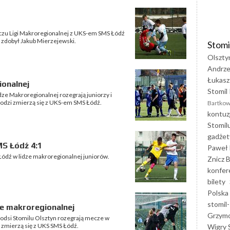
eczu Ligi Makroregionalnej z UKS-em SMS Łódź
" zdobył Jakub Mierzejewski.
Stomi
Olszty
Andrze
Łukasz
ionalnej
Stomil 
ze Makroregionalnej rozegrają juniorzy i
Łodzi zmierzą się z UKS-em SMS Łódź.
Bartkow
kontuz
Stomil
gadżet
MS Łódź 4:1
Paweł 
 Łódź w lidze makroregionalnej juniorów.
Znicz B
konfer
bilety
Polska
stomil-
ze makroregionalnej
Grzym
młodsi Stomilu Olsztyn rozegrają mecze w
 zmierzą się z UKS SMS Łódź.
Wigry 