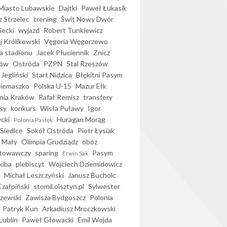
iasto Lubawskie
Dajtki
Paweł Łukasik
 Strzelec
trening
Świt Nowy Dwór
ecki
wyjazd
Robert Tunkiewicz
j Królikowski
Vęgoria Węgorzewo
 stadionu
Jacek Płuciennik
Znicz
ków
Ostróda
PZPN
Stal Rzeszów
Jegliński
Start Nidzica
Błękitni Pasym
Siemaszko
Polska U-15
Mazur Ełk
nia Kraków
Rafał Remisz
transfery
sy
konkurs
Wisła Puławy
Igor
ycki
Huragan Morąg
Polonia Pasłęk
Siedlce
Sokół Ostróda
Piotr Łysiak
 Mały
Olimpia Grudziądz
obóz
otowawczy
sparing
Pasym
Erwin Sak
kiba
plebiscyt
Wojciech Dziemidowicz
Michał Leszczyński
Janusz Bucholc
Czałpiński
stomil.olsztyn.pl
Sylwester
zewski
Zawisza Bydgoszcz
Polonia
Patryk Kun
Arkadiusz Mroczkowski
Lublin
Paweł Głowacki
Emil Wojda