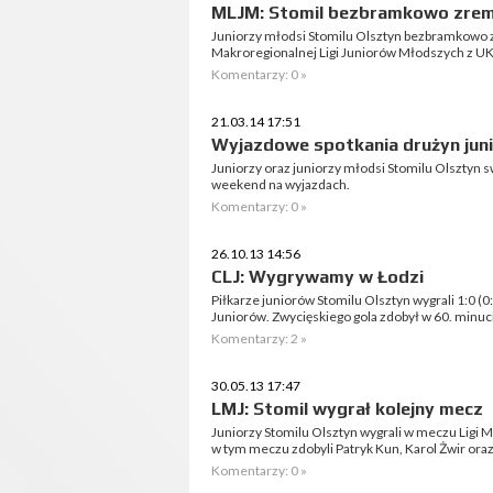
MLJM: Stomil bezbramkowo zrem
Juniorzy młodsi Stomilu Olsztyn bezbramkowo z
Makroregionalnej Ligi Juniorów Młodszych z U
Komentarzy: 0 »
21.03.14 17:51
Wyjazdowe spotkania drużyn juni
Juniorzy oraz juniorzy młodsi Stomilu Olsztyn s
weekend na wyjazdach.
Komentarzy: 0 »
26.10.13 14:56
CLJ: Wygrywamy w Łodzi
Piłkarze juniorów Stomilu Olsztyn wygrali 1:0 (
Juniorów. Zwycięskiego gola zdobył w 60. minuci
Komentarzy: 2 »
30.05.13 17:47
LMJ: Stomil wygrał kolejny mecz
Juniorzy Stomilu Olsztyn wygrali w meczu Ligi 
w tym meczu zdobyli Patryk Kun, Karol Żwir ora
Komentarzy: 0 »