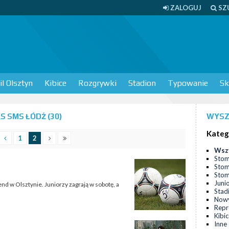
ZALOGUJ
SZ
l Olsztyn
Kibice
Rozgrywki
Stadion
Typowanie
Sk
 SMS ŁÓDŹ (30)
WYSZ
Kateg
1
2
Wsz
Stom
Stom
Stomi
Juni
nd w Olsztynie. Juniorzy zagrają w sobotę, a
Stad
Nowy
Repr
Kibi
Inne