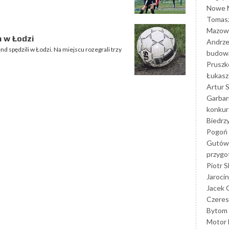
Nowe M
Tomasz
Mazowi
h w Łodzi
Andrze
 spędzili w Łodzi. Na miejscu rozegrali trzy
budowa
Prusz
Łukasz 
Artur 
Garbar
konkur
Biedrz
Pogoń 
Gutów
przyg
Piotr S
Jarocin
Jacek 
Czeres
Bytom
Motor 