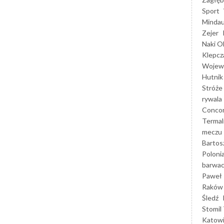
Sport
Mindau
Zejer
Naki O
Klepcz
Wojewó
Hutnik
Stróże
rywala
Concor
Termal
meczu
Bartos
Poloni
barwac
Paweł 
Raków
Śledź
Stomil 
Katow