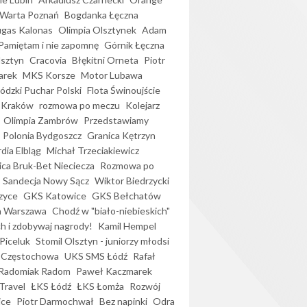
Warta Poznań
Bogdanka Łęczna
gas Kalonas
Olimpia Olsztynek
Adam
Pamiętam i nie zapomnę
Górnik Łęczna
lsztyn
Cracovia
Błękitni Orneta
Piotr
arek
MKS Korsze
Motor Lubawa
dzki Puchar Polski
Flota Świnoujście
 Kraków
rozmowa po meczu
Kolejarz
Olimpia Zambrów
Przedstawiamy
Polonia Bydgoszcz
Granica Kętrzyn
dia Elbląg
Michał Trzeciakiewicz
ica Bruk-Bet Nieciecza
Rozmowa po
Sandecja Nowy Sącz
Wiktor Biedrzycki
zyce
GKS Katowice
GKS Bełchatów
a Warszawa
Chodź w "biało-niebieskich"
h i zdobywaj nagrody!
Kamil Hempel
Piceluk
Stomil Olsztyn - juniorzy młodsi
 Częstochowa
UKS SMS Łódź
Rafał
Radomiak Radom
Paweł Kaczmarek
Travel
ŁKS Łódź
ŁKS Łomża
Rozwój
ice
Piotr Darmochwał
Bez napinki
Odra