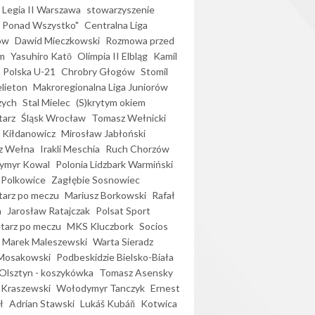
Legia II Warszawa
stowarzyszenie
l Ponad Wszystko"
Centralna Liga
ów
Dawid Mieczkowski
Rozmowa przed
m
Yasuhiro Katō
Olimpia II Elbląg
Kamil
Polska U-21
Chrobry Głogów
Stomil
elieton
Makroregionalna Liga Juniorów
zych
Stal Mielec
(S)krytym okiem
arz
Śląsk Wrocław
Tomasz Wełnicki
 Kiłdanowicz
Mirosław Jabłoński
z Wełna
Irakli Meschia
Ruch Chorzów
ymyr Kowal
Polonia Lidzbark Warmiński
 Polkowice
Zagłębie Sosnowiec
arz po meczu
Mariusz Borkowski
Rafał
a
Jarosław Ratajczak
Polsat Sport
arz po meczu
MKS Kluczbork
Socios
Marek Maleszewski
Warta Sieradz
Mosakowski
Podbeskidzie Bielsko-Biała
 Olsztyn - koszykówka
Tomasz Asensky
 Kraszewski
Wołodymyr Tanczyk
Ernest
ł
Adrian Stawski
Lukáš Kubáň
Kotwica