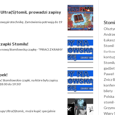
 Ultra(S)tomiL prowadzi zapisy
Stomi
rową pirotechnikę. Zamówienia potrwają do 19
Olszty
Andrze
Łukasz
czapki Stomilu!
Stomil 
a nową Stomilowską czapkę - "PIRACI Z KRAINY
Bartkow
kontuz
Stomil
gadżet
Paweł 
pek!
Znicz B
 Stomilowskie czapki, na które były zapisy.
18:00 do 19:30!
konfer
bilety
Polska
stomil-
Grzym
upy Ultra(S)tomiL, może kupić specjalnie
Wigry 