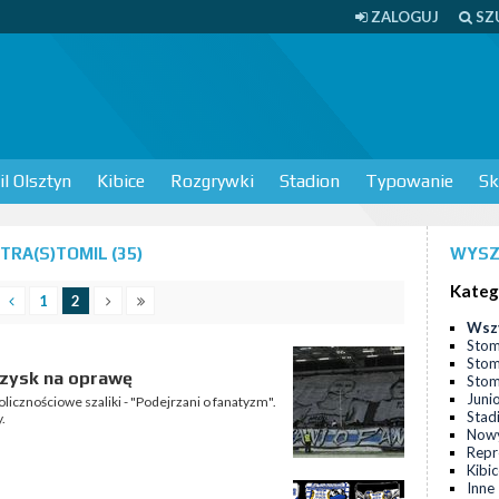
ZALOGUJ
SZ
l Olsztyn
Kibice
Rozgrywki
Stadion
Typowanie
Sk
RA(S)TOMIL (35)
WYSZ
Kateg
1
2
Wsz
Stom
Stom
- zysk na oprawę
Stomi
Juni
licznościowe szaliki - "Podejrzani o fanatyzm".
Stad
.
Nowy
Repr
Kibi
Inne