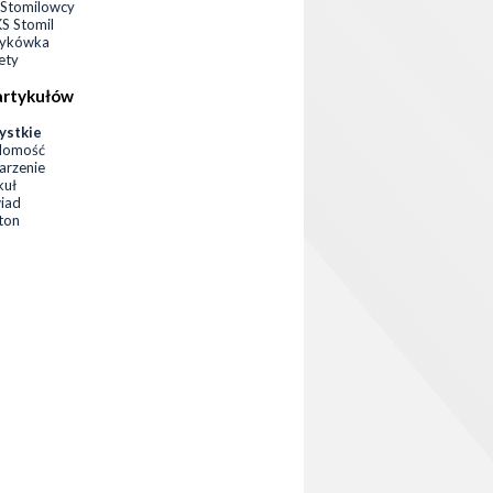
Stomilowcy
 Stomil
zykówka
ety
artykułów
ystkie
domość
rzenie
kuł
iad
eton