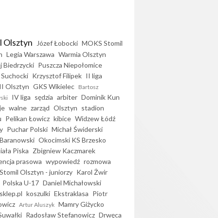
l Olsztyn
Józef Łobocki
MOKS Stomil
n
Legia Warszawa
Warmia Olsztyn
j Biedrzycki
Puszcza Niepołomice
 Suchocki
Krzysztof Filipek
II liga
II Olsztyn
GKS Wikielec
Bartosz
IV liga
sędzia
arbiter
Dominik Kun
ski
je
walne
zarząd
Olsztyn
stadion
u
Pelikan Łowicz
kibice
Widzew Łódź
y
Puchar Polski
Michał Świderski
Baranowski
Okocimski KS Brzesko
iała Piska
Zbigniew Kaczmarek
encja prasowa
wypowiedź
rozmowa
Stomil Olsztyn - juniorzy
Karol Żwir
Polska U-17
Daniel Michałowski
sklep.pl
koszulki
Ekstraklasa
Piotr
owicz
Mamry Giżycko
Artur Aluszyk
Suwałki
Radosław Stefanowicz
Drwęca