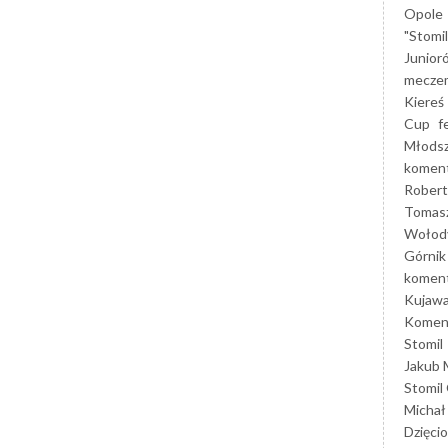
Opole
"Stomi
Junior
mecze
Kiereś
Cup
f
Młods
koment
Robert
Tomas
Wołod
Górnik
koment
Kujaw
Koment
Stomil
Jakub 
Stomil
Michał
Dzięcio