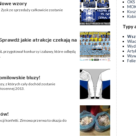
OKS 
 Nowe wzory
MOKS
 Zysk ze sprzedaży całkowicie zostanie
Kos
Kobi
Typy 
Wsz
Sprawdź jakie atrakcje czekają na
Wia
Wyda
Arty
miL przygotował konkursy i zabawy, które odbędą
Wyw
.
Feli
omilowskie bluzy!
zy, z których cały dochód zostanie
wiosennej 2013.
sów!
kcji konfetti. Zimowa przerwa to okazja do