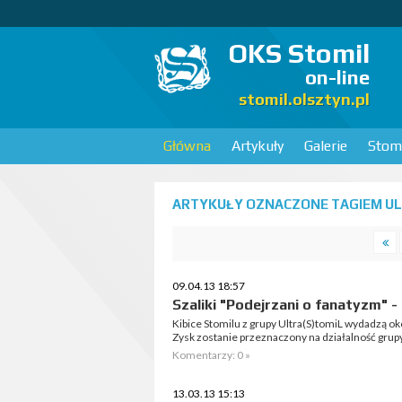
OKS Stomil
on-line
stomil.olsztyn.pl
Główna
Artykuły
Galerie
Stomi
ARTYKUŁY OZNACZONE TAGIEM ULT
09.04.13 18:57
Szaliki "Podejrzani o fanatyzm" 
Kibice Stomilu z grupy Ultra(S)tomiL wydadzą oko
Zysk zostanie przeznaczony na działalność grupy
Komentarzy: 0 »
13.03.13 15:13