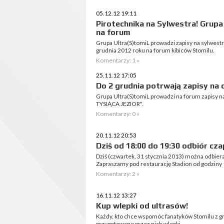
05.12.12 19:11
Pirotechnika na Sylwestra! Grupa
na forum
Grupa Ultra(S)tomiL prowadzi zapisy na sylwest
grudnia 2012 roku na forum kibiców Stomilu.
Komentarzy: 1 »
25.11.12 17:05
Do 2 grudnia potrwają zapisy na 
Grupa Ultra(S)tomiL prowadzi na forum zapisy n
TYSIĄCA JEZIOR".
Komentarzy: 0 »
20.11.12 20:53
Dziś od 18:00 do 19:30 odbiór cza
Dziś (czwartek, 31 stycznia 2013) można odbierać
Zapraszamy pod restaurację Stadion od godziny 
Komentarzy: 2 »
16.11.12 13:27
Kup wlepki od ultrasów!
Każdy, kto chce wspomóc fanatyków Stomilu z gr
przygotowane przez nich wlepki.