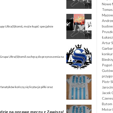
Nowe M
Tomasz
Mazowi
Andrze
budowa
py Ultra(S)tomiL może kupić specjalnie
Prusz
Łukasz 
Artur 
Garbar
konkur
 Grupa Ultra(S)tomil zachęcą do przynoszenia na
Biedrz
Pogoń 
Gutów
przyg
Piotr S
Jarocin
fanatyków kończą się licytacje piłki oraz
Jacek 
Czeres
Bytom
Motor 
 idzie na oprawę meczu z Zawiszą!