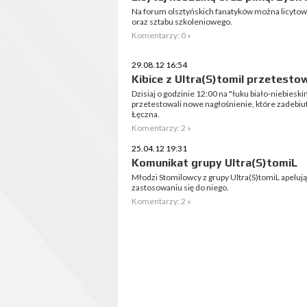
Na forum olsztyńskich fanatyków można licytować
oraz sztabu szkoleniowego.
Komentarzy: 0 »
29.08.12 16:54
Kibice z Ultra(S)tomil przetestow
Dzisiaj o godzinie 12:00 na "łuku biało-niebieski
przetestowali nowe nagłośnienie, które zadebiu
Łęczna.
Komentarzy: 2 »
25.04.12 19:31
Komunikat grupy Ultra(S)tomiL
Młodzi Stomilowcy z grupy Ultra(S)tomiL apelują
zastosowaniu się do niego.
Komentarzy: 2 »