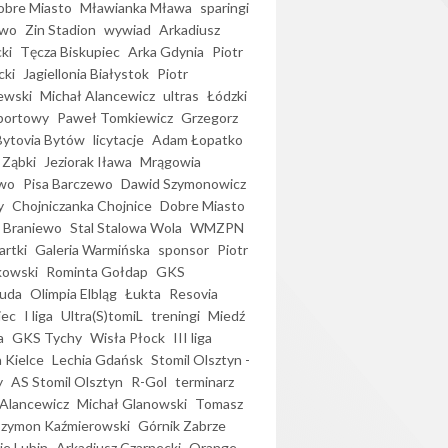
bre Miasto
Mławianka Mława
sparingi
ewo
Zin Stadion
wywiad
Arkadiusz
ki
Tęcza Biskupiec
Arka Gdynia
Piotr
cki
Jagiellonia Białystok
Piotr
ewski
Michał Alancewicz
ultras
Łódzki
portowy
Paweł Tomkiewicz
Grzegorz
Bytovia Bytów
licytacje
Adam Łopatko
 Ząbki
Jeziorak Iława
Mrągowia
wo
Pisa Barczewo
Dawid Szymonowicz
y
Chojniczanka Chojnice
Dobre Miasto
 Braniewo
Stal Stalowa Wola
WMZPN
artki
Galeria Warmińska
sponsor
Piotr
kowski
Rominta Gołdap
GKS
uda
Olimpia Elbląg
Łukta
Resovia
iec
I liga
Ultra(S)tomiL
treningi
Miedź
a
GKS Tychy
Wisła Płock
III liga
 Kielce
Lechia Gdańsk
Stomil Olsztyn -
y
AS Stomil Olsztyn
R-Gol
terminarz
Alancewicz
Michał Glanowski
Tomasz
Szymon Kaźmierowski
Górnik Zabrze
ie Lubin
Arkadiusz Czarnecki
Orange