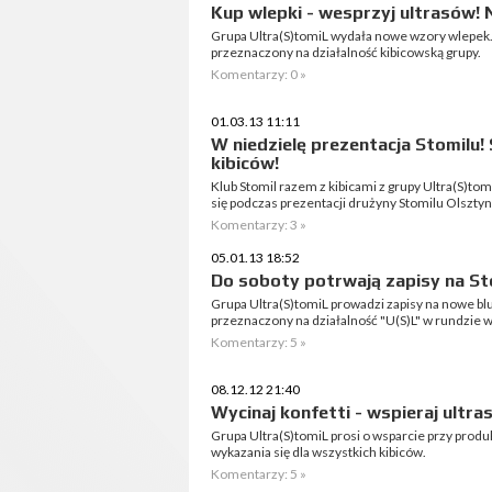
Kup wlepki - wesprzyj ultrasów!
Grupa Ultra(S)tomiL wydała nowe wzory wlepek.
przeznaczony na działalność kibicowską grupy.
Komentarzy: 0 »
01.03.13 11:11
W niedzielę prezentacja Stomilu! 
kibiców!
Klub Stomil razem z kibicami z grupy Ultra(S)to
się podczas prezentacji drużyny Stomilu Olsztyn
Komentarzy: 3 »
05.01.13 18:52
Do soboty potrwają zapisy na St
Grupa Ultra(S)tomiL prowadzi zapisy na nowe blu
przeznaczony na działalność "U(S)L" w rundzie 
Komentarzy: 5 »
08.12.12 21:40
Wycinaj konfetti - wspieraj ultra
Grupa Ultra(S)tomiL prosi o wsparcie przy produ
wykazania się dla wszystkich kibiców.
Komentarzy: 5 »