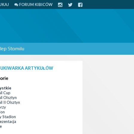
UKAJ
FORUM KIBICÓW
lep Stomilu
UKIWARKA ARTYKUŁÓW
orie
ystkie
il Cup
il Olsztyn
l II Olsztyn
orzy
ion
 Stadion
ezentacja
ce