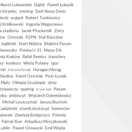
iasto Lubawskie
Dajtki
Paweł Łukasik
 Strzelec
trening
Świt Nowy Dwór
ecki
wyjazd
Robert Tunkiewicz
j Królikowski
Vęgoria Węgorzewo
 stadionu
Jacek Płuciennik
Znicz
ków
Ostróda
PZPN
Stal Rzeszów
Jegliński
Start Nidzica
Błękitni Pasym
Siemaszko
Polska U-15
Mazur Ełk
nia Kraków
Rafał Remisz
transfery
sy
konkurs
Wisła Puławy
Igor
ycki
Huragan Morąg
Polonia Pasłęk
Siedlce
Sokół Ostróda
Piotr Łysiak
 Mały
Olimpia Grudziądz
obóz
otowawczy
sparing
Pasym
Erwin Sak
kiba
plebiscyt
Wojciech Dziemidowicz
Michał Leszczyński
Janusz Bucholc
Czałpiński
stomil.olsztyn.pl
Sylwester
zewski
Zawisza Bydgoszcz
Polonia
Patryk Kun
Arkadiusz Mroczkowski
Lublin
Paweł Głowacki
Emil Wojda