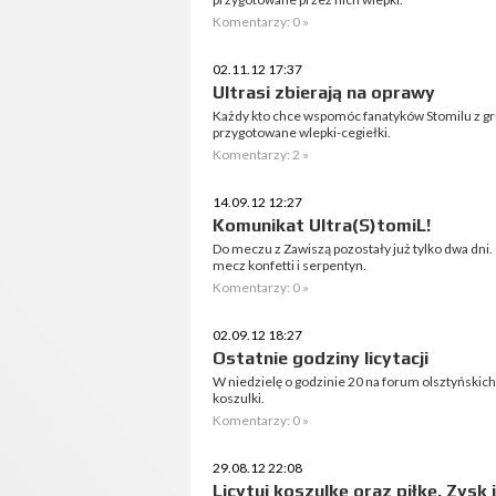
Komentarzy: 0 »
02.11.12 17:37
Ultrasi zbierają na oprawy
Każdy kto chce wspomóc fanatyków Stomilu z gru
przygotowane wlepki-cegiełki.
Komentarzy: 2 »
14.09.12 12:27
Komunikat Ultra(S)tomiL!
Do meczu z Zawiszą pozostały już tylko dwa dni.
mecz konfetti i serpentyn.
Komentarzy: 0 »
02.09.12 18:27
Ostatnie godziny licytacji
W niedzielę o godzinie 20 na forum olsztyńskich 
koszulki.
Komentarzy: 0 »
29.08.12 22:08
Licytuj koszulkę oraz piłkę. Zysk