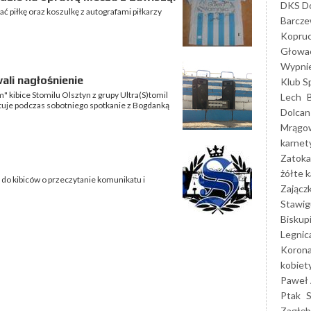
DKS Do
 piłkę oraz koszulkę z autografami piłkarzy
Barcz
Kopruc
Głowa
Wypni
ali nagłośnienie
Klub S
m" kibice Stomilu Olsztyn z grupy Ultra(S)tomil
Lech
tuje podczas sobotniego spotkanie z Bogdanką
Dolcan
Mrągo
karnet
Zatoka
żółte k
 do kibiców o przeczytanie komunikatu i
Zającz
Stawig
Biskup
Legnic
Korona
kobiet
Paweł 
Ptak
Zagłęb