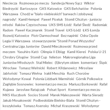
Nieciecza
Rozmowa po meczu
Sandecja Nowy Sącz
Wiktor
Biedrzycki
Bartoszyce
GKS Katowice
GKS Bełchatów
Polonia
Warszawa
Chodź w "biało-niebieskich" barwach i zdobywaj
nagrody!
Kamil Hempel
Paweł Piceluk
Stomil Olsztyn - juniorzy
młodsi
Raków Częstochowa
UKS SMS Łódź
Rafał Śledź
Radomiak
Radom
Paweł Kaczmarek
Stomil Travel
ŁKS Łódź
ŁKS Łomża
Rozwój Katowice
Piotr Darmochwał
Bez napinki
Odra Opole
Legia II Warszawa
stowarzyszenie "Stomil Ponad Wszystko"
Centralna Liga Juniorów
Dawid Mieczkowski
Rozmowa przed
meczem
Yasuhiro Katō
Olimpia II Elbląg
Kamil Kiereś
Polska U-21
Chrobry Głogów
Stomil Cup
felieton
Makroregionalna Liga
Juniorów Młodszych
Stal Mielec
(S)krytym okiem
komentarz
Śląsk
Wrocław
Tomasz Wełnicki
Robert Kiłdanowicz
Mirosław
Jabłoński
Tomasz Wełna
Irakli Meschia
Ruch Chorzów
Wołodymyr Kowal
Polonia Lidzbark Warmiński
Górnik Polkowice
Zagłębie Sosnowiec
komentarz po meczu
Mariusz Borkowski
Rafał
Kujawa
Jarosław Ratajczak
Polsat Sport
Komentarz po meczu
MKS Kluczbork
Socios Stomil
Marek Maleszewski
Warta Sieradz
Jakub Mosakowski
Podbeskidzie Bielsko-Biała
Stomil Olsztyn -
koszykówka
Tomasz Asensky
Michał Kraszewski
Wołodymyr