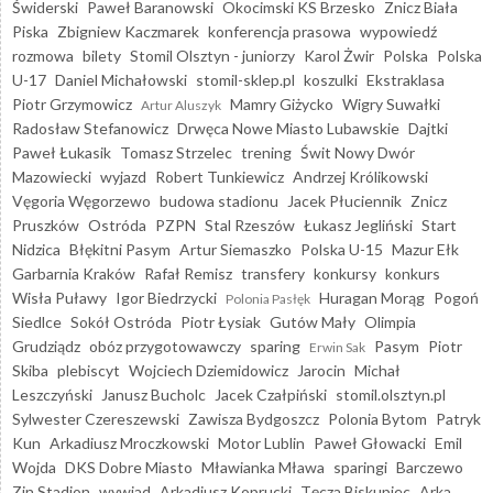
Świderski
Paweł Baranowski
Okocimski KS Brzesko
Znicz Biała
Piska
Zbigniew Kaczmarek
konferencja prasowa
wypowiedź
rozmowa
bilety
Stomil Olsztyn - juniorzy
Karol Żwir
Polska
Polska
U-17
Daniel Michałowski
stomil-sklep.pl
koszulki
Ekstraklasa
Piotr Grzymowicz
Mamry Giżycko
Wigry Suwałki
Artur Aluszyk
Radosław Stefanowicz
Drwęca Nowe Miasto Lubawskie
Dajtki
Paweł Łukasik
Tomasz Strzelec
trening
Świt Nowy Dwór
Mazowiecki
wyjazd
Robert Tunkiewicz
Andrzej Królikowski
Vęgoria Węgorzewo
budowa stadionu
Jacek Płuciennik
Znicz
Pruszków
Ostróda
PZPN
Stal Rzeszów
Łukasz Jegliński
Start
Nidzica
Błękitni Pasym
Artur Siemaszko
Polska U-15
Mazur Ełk
Garbarnia Kraków
Rafał Remisz
transfery
konkursy
konkurs
Wisła Puławy
Igor Biedrzycki
Huragan Morąg
Pogoń
Polonia Pasłęk
Siedlce
Sokół Ostróda
Piotr Łysiak
Gutów Mały
Olimpia
Grudziądz
obóz przygotowawczy
sparing
Pasym
Piotr
Erwin Sak
Skiba
plebiscyt
Wojciech Dziemidowicz
Jarocin
Michał
Leszczyński
Janusz Bucholc
Jacek Czałpiński
stomil.olsztyn.pl
Sylwester Czereszewski
Zawisza Bydgoszcz
Polonia Bytom
Patryk
Kun
Arkadiusz Mroczkowski
Motor Lublin
Paweł Głowacki
Emil
Wojda
DKS Dobre Miasto
Mławianka Mława
sparingi
Barczewo
Zin Stadion
wywiad
Arkadiusz Koprucki
Tęcza Biskupiec
Arka