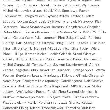
Gdynia
Piotr Głowacki
Jagiellonia Białystok
Piotr Wypniewski
Michał Alancewicz
ultras
Łódzki Klub Sportowy
Paweł
Tomkiewicz
Grzegorz Lech
Bytovia Bytów
licytacje
Adam
Łopatko
Dolcan Ząbki
Jeziorak Iława
Mrągowia Mrągowo
Pisa
Barczewo
Dawid Szymonowicz
karnety
Chojniczanka Chojnice
Dobre Miasto
Zatoka Braniewo
Stal Stalowa Wola
WMZPN
żółte
kartki
Galeria Warmińska
sponsor
Piotr Zajączkowski
Rominta
Gołdap
GKS Stawiguda
Olimpia Elbląg
Łukta
Resovia
Biskupiec
I liga
Ultra(S)tomiL
treningi
Miedź Legnica
GKS Tychy
Wisła
Płock
III liga
Korona Kielce
Lechia Gdańsk
Stomil Olsztyn -
kobiety
AS Stomil Olsztyn
R-Gol
terminarz
Paweł Alancewicz
Michał Glanowski
Tomasz Ptak
Szymon Kaźmierowski
Górnik
Zabrze
Zagłębie Lubin
Arkadiusz Czarnecki
Orange Sport
Warta
Poznań
Bogdanka Łęczna
Mindaugas Kalonas
Olimpia Olsztynek
Adam Zejer
Pamiętam i nie zapomnę
Górnik Łęczna
Naki Olsztyn
Cracovia
Błękitni Orneta
Piotr Klepczarek
MKS Korsze
Motor
Lubawa
Wojewódzki Puchar Polski
Flota Świnoujście
Hutnik
Kraków
rozmowa po meczu
Kolejarz Stróże
Olimpia Zambrów
Przedstawiamy rywala
Polonia Bydgoszcz
Granica Kętrzyn
Concordia Elbląg
Michał Trzeciakiewicz
Termalica Bruk-Bet