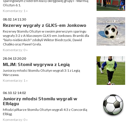
sparingowym z liderem klasy okręgowej grupy I - Warmią
Olsztyn 6:1.
Komentarzy: 1 »
08.02.14 11:30
Rezerwy wygrały z GLKS-em Jonkowo
Rezerwy Stomilu Olsztyn w swoim pierwszym sparingu
wygrały 3:2 z A-klasowym GLKS-em Jonkowo. Bramki dla
"biało-niebieskich" zdobyli Wiktor Biedrzycki, Dawid
Chabko oraz Paweł Grela.
Komentarzy: 0 »
28.04.13 20:20
MLJM: Stomil wygrywa z Legią
Juniorzy młodsi Stomilu Olsztyn wygrali 3:1 z Legią
Warszawa.
Komentarzy: 1 »
06.10.12 14:02
Juniorzy młodsi Stomilu wygrali w
Elblągu
Młodzi piłkarze Stomilu Olsztyn wygrali 4:3 z Concordią
Elbląg.
Komentarzy: 0 »