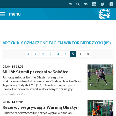
menu
ARTYKUŁY OZNACZONE TAGIEM WIKTOR BIEDRZYCKI (85)
1
2
3
4
5
05.04.14 13:53
MLJM: Stomil przegrał w Sokółce
Juniorzy młodsi Stomilu Olsztyn przegrali w
Makroregionalnej Lidze Juniorów Młodszych w Sokółce z
Jagiellonią Białystok 2:3 (1:1). Dwie bramki podopieczni
Pawła Alancewicza stracili w doliczonym czasie gry.
Komentarzy: 0 »
23.02.14 12:01
Rezerwy wygrywają z Warmią Olsztyn
Piłkarze rezerw Stomilu Olsztyn wygrali w spotkaniu