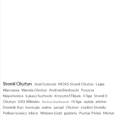
Stomil Olsztyn
Józef Łobocki
MOKS Stomil Olsztyn
Legia
Warszawa
Warmia Olsztyn
Andrzej Biedrzycki
Puszcza
Niepołomice
Łukasz Suchocki
Krzysztof Filipek
II liga
Stomil II
Olsztyn
GKS Wikielec
IV liga
sędzia
arbiter
Bartosz Bartkowski
Dominik Kun
kontuzje
walne
zarząd
Olsztyn
stadion Stomilu
Pelikan Łowicz
kibice
Widzew Łódź
gadżety
Puchar Polski
Michał