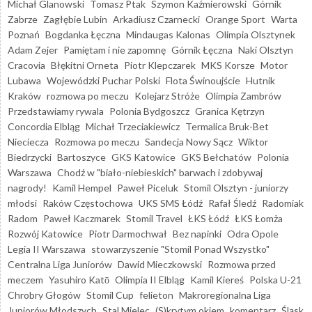
Michał Glanowski
Tomasz Ptak
Szymon Kaźmierowski
Górnik
Zabrze
Zagłębie Lubin
Arkadiusz Czarnecki
Orange Sport
Warta
Poznań
Bogdanka Łęczna
Mindaugas Kalonas
Olimpia Olsztynek
Adam Zejer
Pamiętam i nie zapomnę
Górnik Łęczna
Naki Olsztyn
Cracovia
Błękitni Orneta
Piotr Klepczarek
MKS Korsze
Motor
Lubawa
Wojewódzki Puchar Polski
Flota Świnoujście
Hutnik
Kraków
rozmowa po meczu
Kolejarz Stróże
Olimpia Zambrów
Przedstawiamy rywala
Polonia Bydgoszcz
Granica Kętrzyn
Concordia Elbląg
Michał Trzeciakiewicz
Termalica Bruk-Bet
Nieciecza
Rozmowa po meczu
Sandecja Nowy Sącz
Wiktor
Biedrzycki
Bartoszyce
GKS Katowice
GKS Bełchatów
Polonia
Warszawa
Chodź w "biało-niebieskich" barwach i zdobywaj
nagrody!
Kamil Hempel
Paweł Piceluk
Stomil Olsztyn - juniorzy
młodsi
Raków Częstochowa
UKS SMS Łódź
Rafał Śledź
Radomiak
Radom
Paweł Kaczmarek
Stomil Travel
ŁKS Łódź
ŁKS Łomża
Rozwój Katowice
Piotr Darmochwał
Bez napinki
Odra Opole
Legia II Warszawa
stowarzyszenie "Stomil Ponad Wszystko"
Centralna Liga Juniorów
Dawid Mieczkowski
Rozmowa przed
meczem
Yasuhiro Katō
Olimpia II Elbląg
Kamil Kiereś
Polska U-21
Chrobry Głogów
Stomil Cup
felieton
Makroregionalna Liga
Juniorów Młodszych
Stal Mielec
(S)krytym okiem
komentarz
Śląsk