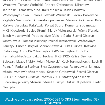
Wrocław
Tomasz Wełnicki
Robert Kiłdanowicz
Mirosław
Jabłoński
Tomasz Wełna
Irakli Meschia
Ruch Chorzów
Wołodymyr Kowal
Polonia Lidzbark Warmiński
Górnik Polkowice
Zagłębie Sosnowiec
komentarz po meczu
Mariusz Borkowski
Rafał
Kujawa
Jarosław Ratajczak
Polsat Sport
Komentarz po meczu
MKS Kluczbork
Socios Stomil
Marek Maleszewski
Warta Sieradz
Jakub Mosakowski
Podbeskidzie Bielsko-Biała
Stomil Olsztyn -
koszykówka
Tomasz Asensky
Michał Kraszewski
Wołodymyr
Tanczyk
Ernest Dzięcioł
Adrian Stawski
Lukáš Kubáň
Kotwica
Kołobrzeg
GKS 1962 Jastrzębie
GKS Jastrzębie
Bruk-Bet
Termalica Nieciecza
Jakub Tecław
KKS 1925 Kalisz
Szymon
Sobczak
Liczby i fakty
Adam Majewski
Kącik bukmacherski
Lech II
Poznań
Radunia Stężyca
Skra Częstochowa
Rozgrzewka
juniorzy
młodsi
wypowiedź po meczu
Szymon Grabowski
Stomil Olsztyn -
CLJ U-17
Stomil Olsztyn - rocznik 2004
statystyki po meczu
Oceniamy piłkarzy Stomilu
Stomil Olsztyn - futsal
3. połowa
Piotr
Gurzęda
Wszelkie prawa zastrzeżone 2000-2026 ©
OKS Stomil on-line
ISSN:
1898-2328