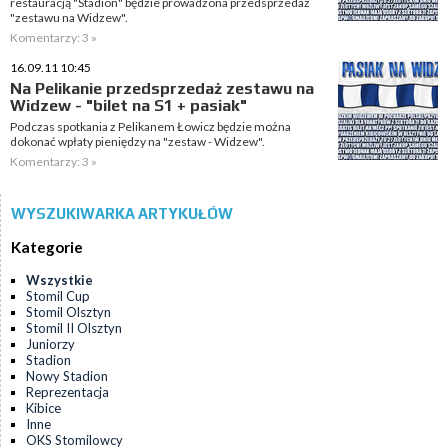
restauracją "Stadion" będzie prowadzona przedsprzedaż
"zestawu na Widzew".
Komentarzy: 3 »
16.09.11 10:45
Na Pelikanie przedsprzedaż zestawu na
Widzew - "bilet na S1 + pasiak"
Podczas spotkania z Pelikanem Łowicz będzie można
dokonać wpłaty pieniędzy na "zestaw - Widzew".
Komentarzy: 3 »
WYSZUKIWARKA ARTYKUŁÓW
Kategorie
Wszystkie
Stomil Cup
Stomil Olsztyn
Stomil II Olsztyn
Juniorzy
Stadion
Nowy Stadion
Reprezentacja
Kibice
Inne
OKS Stomilowcy