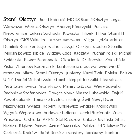
Stomil Olsztyn
Józef Łobocki
MOKS Stomil Olsztyn
Legia
Warszawa
Warmia Olsztyn
Andrzej Biedrzycki
Puszcza
Niepołomice
Łukasz Suchocki
Krzysztof Filipek
II liga
Stomil II
Olsztyn
GKS Wikielec
IV liga
sędzia
arbiter
Bartosz Bartkowski
Dominik Kun
kontuzje
walne
zarząd
Olsztyn
stadion Stomilu
Pelikan Łowicz
kibice
Widzew Łódź
gadżety
Puchar Polski
Michał
Świderski
Paweł Baranowski
Okocimski KS Brzesko
Znicz Biała
Piska
Zbigniew Kaczmarek
konferencja prasowa
wypowiedź
rozmowa
bilety
Stomil Olsztyn - juniorzy
Karol Żwir
Polska
Polska
U-17
Daniel Michałowski
stomil-sklep.pl
koszulki
Ekstraklasa
Piotr Grzymowicz
Mamry Giżycko
Wigry Suwałki
Artur Aluszyk
Radosław Stefanowicz
Drwęca Nowe Miasto Lubawskie
Dajtki
Paweł Łukasik
Tomasz Strzelec
trening
Świt Nowy Dwór
Mazowiecki
wyjazd
Robert Tunkiewicz
Andrzej Królikowski
Vęgoria Węgorzewo
budowa stadionu
Jacek Płuciennik
Znicz
Pruszków
Ostróda
PZPN
Stal Rzeszów
Łukasz Jegliński
Start
Nidzica
Błękitni Pasym
Artur Siemaszko
Polska U-15
Mazur Ełk
Garbarnia Kraków
Rafał Remisz
transfery
konkursy
konkurs