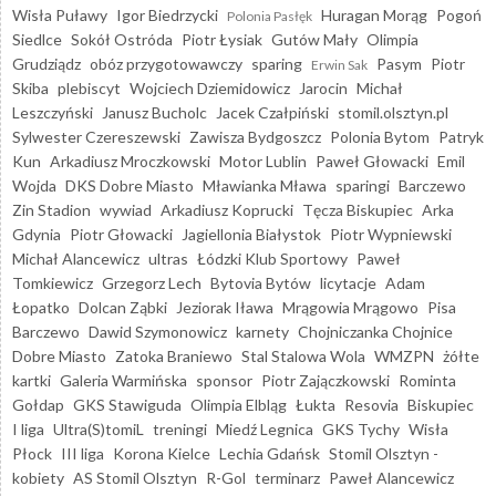
Wisła Puławy
Igor Biedrzycki
Huragan Morąg
Pogoń
Polonia Pasłęk
Siedlce
Sokół Ostróda
Piotr Łysiak
Gutów Mały
Olimpia
Grudziądz
obóz przygotowawczy
sparing
Pasym
Piotr
Erwin Sak
Skiba
plebiscyt
Wojciech Dziemidowicz
Jarocin
Michał
Leszczyński
Janusz Bucholc
Jacek Czałpiński
stomil.olsztyn.pl
Sylwester Czereszewski
Zawisza Bydgoszcz
Polonia Bytom
Patryk
Kun
Arkadiusz Mroczkowski
Motor Lublin
Paweł Głowacki
Emil
Wojda
DKS Dobre Miasto
Mławianka Mława
sparingi
Barczewo
Zin Stadion
wywiad
Arkadiusz Koprucki
Tęcza Biskupiec
Arka
Gdynia
Piotr Głowacki
Jagiellonia Białystok
Piotr Wypniewski
Michał Alancewicz
ultras
Łódzki Klub Sportowy
Paweł
Tomkiewicz
Grzegorz Lech
Bytovia Bytów
licytacje
Adam
Łopatko
Dolcan Ząbki
Jeziorak Iława
Mrągowia Mrągowo
Pisa
Barczewo
Dawid Szymonowicz
karnety
Chojniczanka Chojnice
Dobre Miasto
Zatoka Braniewo
Stal Stalowa Wola
WMZPN
żółte
kartki
Galeria Warmińska
sponsor
Piotr Zajączkowski
Rominta
Gołdap
GKS Stawiguda
Olimpia Elbląg
Łukta
Resovia
Biskupiec
I liga
Ultra(S)tomiL
treningi
Miedź Legnica
GKS Tychy
Wisła
Płock
III liga
Korona Kielce
Lechia Gdańsk
Stomil Olsztyn -
kobiety
AS Stomil Olsztyn
R-Gol
terminarz
Paweł Alancewicz