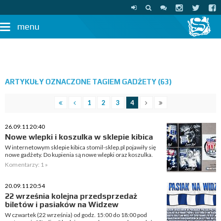
menu
ARTYKUŁY OZNACZONE TAGIEM GADŻETY (63)
1
2
3
4
26.09.11 20:40
Nowe wlepki i koszulka w sklepie kibica
W internetowym sklepie kibica stomil-sklep.pl pojawiły się
nowe gadżety. Do kupienia są nowe wlepki oraz koszulka.
Komentarzy: 1 »
20.09.11 20:54
22 września kolejna przedsprzedaż
biletów i pasiaków na Widzew
W czwartek (22 września) od godz. 15:00 do 18:00 pod