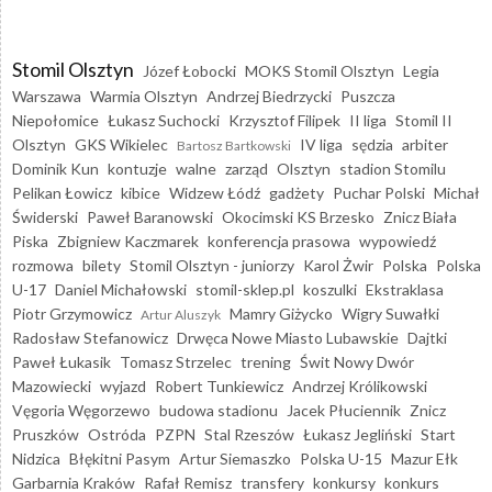
Stomil Olsztyn
Józef Łobocki
MOKS Stomil Olsztyn
Legia
Warszawa
Warmia Olsztyn
Andrzej Biedrzycki
Puszcza
Niepołomice
Łukasz Suchocki
Krzysztof Filipek
II liga
Stomil II
Olsztyn
GKS Wikielec
IV liga
sędzia
arbiter
Bartosz Bartkowski
Dominik Kun
kontuzje
walne
zarząd
Olsztyn
stadion Stomilu
Pelikan Łowicz
kibice
Widzew Łódź
gadżety
Puchar Polski
Michał
Świderski
Paweł Baranowski
Okocimski KS Brzesko
Znicz Biała
Piska
Zbigniew Kaczmarek
konferencja prasowa
wypowiedź
rozmowa
bilety
Stomil Olsztyn - juniorzy
Karol Żwir
Polska
Polska
U-17
Daniel Michałowski
stomil-sklep.pl
koszulki
Ekstraklasa
Piotr Grzymowicz
Mamry Giżycko
Wigry Suwałki
Artur Aluszyk
Radosław Stefanowicz
Drwęca Nowe Miasto Lubawskie
Dajtki
Paweł Łukasik
Tomasz Strzelec
trening
Świt Nowy Dwór
Mazowiecki
wyjazd
Robert Tunkiewicz
Andrzej Królikowski
Vęgoria Węgorzewo
budowa stadionu
Jacek Płuciennik
Znicz
Pruszków
Ostróda
PZPN
Stal Rzeszów
Łukasz Jegliński
Start
Nidzica
Błękitni Pasym
Artur Siemaszko
Polska U-15
Mazur Ełk
Garbarnia Kraków
Rafał Remisz
transfery
konkursy
konkurs