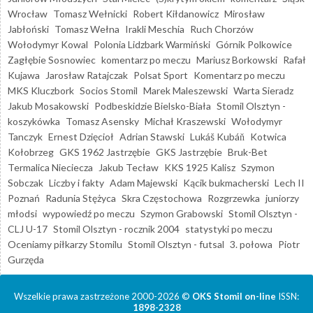
Wrocław
Tomasz Wełnicki
Robert Kiłdanowicz
Mirosław
Jabłoński
Tomasz Wełna
Irakli Meschia
Ruch Chorzów
Wołodymyr Kowal
Polonia Lidzbark Warmiński
Górnik Polkowice
Zagłębie Sosnowiec
komentarz po meczu
Mariusz Borkowski
Rafał
Kujawa
Jarosław Ratajczak
Polsat Sport
Komentarz po meczu
MKS Kluczbork
Socios Stomil
Marek Maleszewski
Warta Sieradz
Jakub Mosakowski
Podbeskidzie Bielsko-Biała
Stomil Olsztyn -
koszykówka
Tomasz Asensky
Michał Kraszewski
Wołodymyr
Tanczyk
Ernest Dzięcioł
Adrian Stawski
Lukáš Kubáň
Kotwica
Kołobrzeg
GKS 1962 Jastrzębie
GKS Jastrzębie
Bruk-Bet
Termalica Nieciecza
Jakub Tecław
KKS 1925 Kalisz
Szymon
Sobczak
Liczby i fakty
Adam Majewski
Kącik bukmacherski
Lech II
Poznań
Radunia Stężyca
Skra Częstochowa
Rozgrzewka
juniorzy
młodsi
wypowiedź po meczu
Szymon Grabowski
Stomil Olsztyn -
CLJ U-17
Stomil Olsztyn - rocznik 2004
statystyki po meczu
Oceniamy piłkarzy Stomilu
Stomil Olsztyn - futsal
3. połowa
Piotr
Gurzęda
Wszelkie prawa zastrzeżone 2000-2026 ©
OKS Stomil on-line
ISSN:
1898-2328