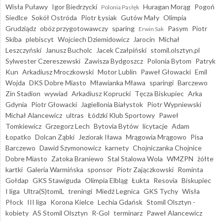
Wisła Puławy
Igor Biedrzycki
Huragan Morąg
Pogoń
Polonia Pasłęk
Siedlce
Sokół Ostróda
Piotr Łysiak
Gutów Mały
Olimpia
Grudziądz
obóz przygotowawczy
sparing
Pasym
Piotr
Erwin Sak
Skiba
plebiscyt
Wojciech Dziemidowicz
Jarocin
Michał
Leszczyński
Janusz Bucholc
Jacek Czałpiński
stomil.olsztyn.pl
Sylwester Czereszewski
Zawisza Bydgoszcz
Polonia Bytom
Patryk
Kun
Arkadiusz Mroczkowski
Motor Lublin
Paweł Głowacki
Emil
Wojda
DKS Dobre Miasto
Mławianka Mława
sparingi
Barczewo
Zin Stadion
wywiad
Arkadiusz Koprucki
Tęcza Biskupiec
Arka
Gdynia
Piotr Głowacki
Jagiellonia Białystok
Piotr Wypniewski
Michał Alancewicz
ultras
Łódzki Klub Sportowy
Paweł
Tomkiewicz
Grzegorz Lech
Bytovia Bytów
licytacje
Adam
Łopatko
Dolcan Ząbki
Jeziorak Iława
Mrągowia Mrągowo
Pisa
Barczewo
Dawid Szymonowicz
karnety
Chojniczanka Chojnice
Dobre Miasto
Zatoka Braniewo
Stal Stalowa Wola
WMZPN
żółte
kartki
Galeria Warmińska
sponsor
Piotr Zajączkowski
Rominta
Gołdap
GKS Stawiguda
Olimpia Elbląg
Łukta
Resovia
Biskupiec
I liga
Ultra(S)tomiL
treningi
Miedź Legnica
GKS Tychy
Wisła
Płock
III liga
Korona Kielce
Lechia Gdańsk
Stomil Olsztyn -
kobiety
AS Stomil Olsztyn
R-Gol
terminarz
Paweł Alancewicz