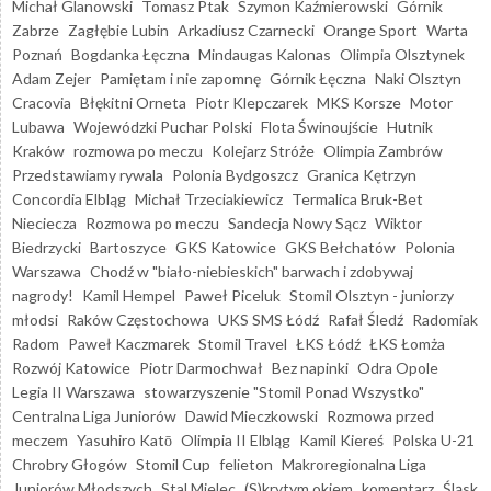
Michał Glanowski
Tomasz Ptak
Szymon Kaźmierowski
Górnik
Zabrze
Zagłębie Lubin
Arkadiusz Czarnecki
Orange Sport
Warta
Poznań
Bogdanka Łęczna
Mindaugas Kalonas
Olimpia Olsztynek
Adam Zejer
Pamiętam i nie zapomnę
Górnik Łęczna
Naki Olsztyn
Cracovia
Błękitni Orneta
Piotr Klepczarek
MKS Korsze
Motor
Lubawa
Wojewódzki Puchar Polski
Flota Świnoujście
Hutnik
Kraków
rozmowa po meczu
Kolejarz Stróże
Olimpia Zambrów
Przedstawiamy rywala
Polonia Bydgoszcz
Granica Kętrzyn
Concordia Elbląg
Michał Trzeciakiewicz
Termalica Bruk-Bet
Nieciecza
Rozmowa po meczu
Sandecja Nowy Sącz
Wiktor
Biedrzycki
Bartoszyce
GKS Katowice
GKS Bełchatów
Polonia
Warszawa
Chodź w "biało-niebieskich" barwach i zdobywaj
nagrody!
Kamil Hempel
Paweł Piceluk
Stomil Olsztyn - juniorzy
młodsi
Raków Częstochowa
UKS SMS Łódź
Rafał Śledź
Radomiak
Radom
Paweł Kaczmarek
Stomil Travel
ŁKS Łódź
ŁKS Łomża
Rozwój Katowice
Piotr Darmochwał
Bez napinki
Odra Opole
Legia II Warszawa
stowarzyszenie "Stomil Ponad Wszystko"
Centralna Liga Juniorów
Dawid Mieczkowski
Rozmowa przed
meczem
Yasuhiro Katō
Olimpia II Elbląg
Kamil Kiereś
Polska U-21
Chrobry Głogów
Stomil Cup
felieton
Makroregionalna Liga
Juniorów Młodszych
Stal Mielec
(S)krytym okiem
komentarz
Śląsk