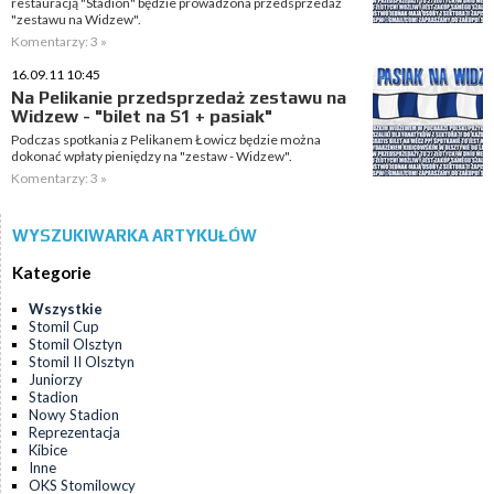
restauracją "Stadion" będzie prowadzona przedsprzedaż
"zestawu na Widzew".
Komentarzy: 3 »
16.09.11 10:45
Na Pelikanie przedsprzedaż zestawu na
Widzew - "bilet na S1 + pasiak"
Podczas spotkania z Pelikanem Łowicz będzie można
dokonać wpłaty pieniędzy na "zestaw - Widzew".
Komentarzy: 3 »
WYSZUKIWARKA ARTYKUŁÓW
Kategorie
Wszystkie
Stomil Cup
Stomil Olsztyn
Stomil II Olsztyn
Juniorzy
Stadion
Nowy Stadion
Reprezentacja
Kibice
Inne
OKS Stomilowcy