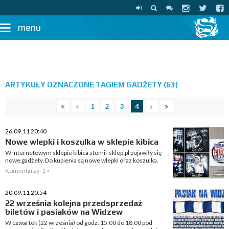
menu
ARTYKUŁY OZNACZONE TAGIEM GADŻETY (63)
1
2
3
4
26.09.11 20:40
Nowe wlepki i koszulka w sklepie kibica
W internetowym sklepie kibica stomil-sklep.pl pojawiły się
nowe gadżety. Do kupienia są nowe wlepki oraz koszulka.
Komentarzy: 1 »
20.09.11 20:54
22 września kolejna przedsprzedaż
biletów i pasiaków na Widzew
W czwartek (22 września) od godz. 15:00 do 18:00 pod