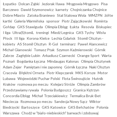
Łopatko
Dolcan Ząbki
Jeziorak Iława
Mrągowia Mrągowo
Pisa
Barczewo
Dawid Szymonowicz
karnety
Chojniczanka Chojnice
Dobre Miasto
Zatoka Braniewo
Stal Stalowa Wola
WMZPN
żółte
kartki
Galeria Warmińska
sponsor
Piotr Zajączkowski
Rominta
Gołdap
GKS Stawiguda
Olimpia Elbląg
Łukta
Resovia
Biskupiec
I liga
Ultra(S)tomiL
treningi
Miedź Legnica
GKS Tychy
Wisła
Płock
III liga
Korona Kielce
Lechia Gdańsk
Stomil Olsztyn -
kobiety
AS Stomil Olsztyn
R-Gol
terminarz
Paweł Alancewicz
Michał Glanowski
Tomasz Ptak
Szymon Kaźmierowski
Górnik
Zabrze
Zagłębie Lubin
Arkadiusz Czarnecki
Orange Sport
Warta
Poznań
Bogdanka Łęczna
Mindaugas Kalonas
Olimpia Olsztynek
Adam Zejer
Pamiętam i nie zapomnę
Górnik Łęczna
Naki Olsztyn
Cracovia
Błękitni Orneta
Piotr Klepczarek
MKS Korsze
Motor
Lubawa
Wojewódzki Puchar Polski
Flota Świnoujście
Hutnik
Kraków
rozmowa po meczu
Kolejarz Stróże
Olimpia Zambrów
Przedstawiamy rywala
Polonia Bydgoszcz
Granica Kętrzyn
Concordia Elbląg
Michał Trzeciakiewicz
Termalica Bruk-Bet
Nieciecza
Rozmowa po meczu
Sandecja Nowy Sącz
Wiktor
Biedrzycki
Bartoszyce
GKS Katowice
GKS Bełchatów
Polonia
Warszawa
Chodź w "biało-niebieskich" barwach i zdobywaj