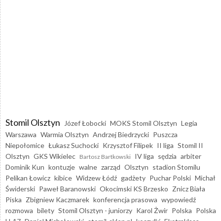
Stomil Olsztyn
Józef Łobocki
MOKS Stomil Olsztyn
Legia
Warszawa
Warmia Olsztyn
Andrzej Biedrzycki
Puszcza
Niepołomice
Łukasz Suchocki
Krzysztof Filipek
II liga
Stomil II
Olsztyn
GKS Wikielec
IV liga
sędzia
arbiter
Bartosz Bartkowski
Dominik Kun
kontuzje
walne
zarząd
Olsztyn
stadion Stomilu
Pelikan Łowicz
kibice
Widzew Łódź
gadżety
Puchar Polski
Michał
Świderski
Paweł Baranowski
Okocimski KS Brzesko
Znicz Biała
Piska
Zbigniew Kaczmarek
konferencja prasowa
wypowiedź
rozmowa
bilety
Stomil Olsztyn - juniorzy
Karol Żwir
Polska
Polska