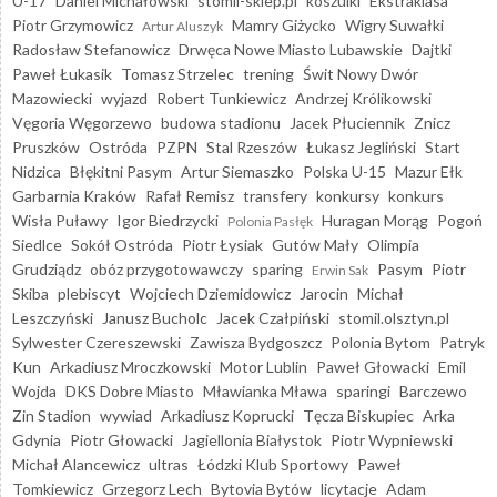
U-17
Daniel Michałowski
stomil-sklep.pl
koszulki
Ekstraklasa
Piotr Grzymowicz
Mamry Giżycko
Wigry Suwałki
Artur Aluszyk
Radosław Stefanowicz
Drwęca Nowe Miasto Lubawskie
Dajtki
Paweł Łukasik
Tomasz Strzelec
trening
Świt Nowy Dwór
Mazowiecki
wyjazd
Robert Tunkiewicz
Andrzej Królikowski
Vęgoria Węgorzewo
budowa stadionu
Jacek Płuciennik
Znicz
Pruszków
Ostróda
PZPN
Stal Rzeszów
Łukasz Jegliński
Start
Nidzica
Błękitni Pasym
Artur Siemaszko
Polska U-15
Mazur Ełk
Garbarnia Kraków
Rafał Remisz
transfery
konkursy
konkurs
Wisła Puławy
Igor Biedrzycki
Huragan Morąg
Pogoń
Polonia Pasłęk
Siedlce
Sokół Ostróda
Piotr Łysiak
Gutów Mały
Olimpia
Grudziądz
obóz przygotowawczy
sparing
Pasym
Piotr
Erwin Sak
Skiba
plebiscyt
Wojciech Dziemidowicz
Jarocin
Michał
Leszczyński
Janusz Bucholc
Jacek Czałpiński
stomil.olsztyn.pl
Sylwester Czereszewski
Zawisza Bydgoszcz
Polonia Bytom
Patryk
Kun
Arkadiusz Mroczkowski
Motor Lublin
Paweł Głowacki
Emil
Wojda
DKS Dobre Miasto
Mławianka Mława
sparingi
Barczewo
Zin Stadion
wywiad
Arkadiusz Koprucki
Tęcza Biskupiec
Arka
Gdynia
Piotr Głowacki
Jagiellonia Białystok
Piotr Wypniewski
Michał Alancewicz
ultras
Łódzki Klub Sportowy
Paweł
Tomkiewicz
Grzegorz Lech
Bytovia Bytów
licytacje
Adam