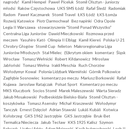
nagrody!
Kamil Hempel
Paweł Piceluk
Stomil Olsztyn - juniorzy
młodsi
Raków Częstochowa
UKS SMS Łódź
Rafał Śledź
Radomiak
Radom
Paweł Kaczmarek
Stomil Travel
ŁKS Łódź
ŁKS Łomża
Rozwój Katowice
Piotr Darmochwał
Bez napinki
Odra Opole
Legia II Warszawa
stowarzyszenie "Stomil Ponad Wszystko"
Centralna Liga Juniorów
Dawid Mieczkowski
Rozmowa przed
meczem
Yasuhiro Katō
Olimpia II Elbląg
Kamil Kiereś
Polska U-21
Chrobry Głogów
Stomil Cup
felieton
Makroregionalna Liga
Juniorów Młodszych
Stal Mielec
(S)krytym okiem
komentarz
Śląsk
Wrocław
Tomasz Wełnicki
Robert Kiłdanowicz
Mirosław
Jabłoński
Tomasz Wełna
Irakli Meschia
Ruch Chorzów
Wołodymyr Kowal
Polonia Lidzbark Warmiński
Górnik Polkowice
Zagłębie Sosnowiec
komentarz po meczu
Mariusz Borkowski
Rafał
Kujawa
Jarosław Ratajczak
Polsat Sport
Komentarz po meczu
MKS Kluczbork
Socios Stomil
Marek Maleszewski
Warta Sieradz
Jakub Mosakowski
Podbeskidzie Bielsko-Biała
Stomil Olsztyn -
koszykówka
Tomasz Asensky
Michał Kraszewski
Wołodymyr
Tanczyk
Ernest Dzięcioł
Adrian Stawski
Lukáš Kubáň
Kotwica
Kołobrzeg
GKS 1962 Jastrzębie
GKS Jastrzębie
Bruk-Bet
Termalica Nieciecza
Jakub Tecław
KKS 1925 Kalisz
Szymon
Sobczak
Liczby i fakty
Adam Majewski
Kącik bukmacherski
Lech II