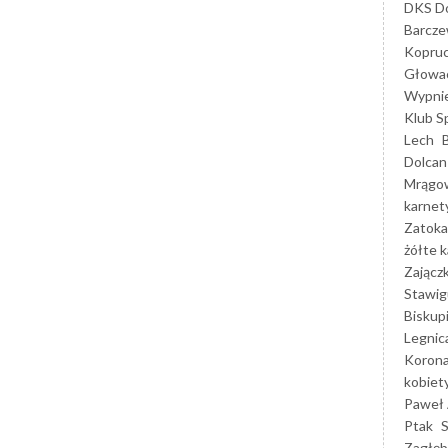
DKS Do
Barcz
Kopruc
Głowa
Wypni
Klub S
Lech
Dolcan
Mrągo
karnet
Zatoka
żółte k
Zającz
Stawig
Biskup
Legnic
Korona
kobiet
Paweł 
Ptak
Zagłęb