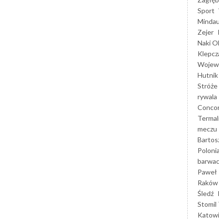
Sport
Mindau
Zejer
Naki O
Klepcz
Wojewó
Hutnik
Stróże
rywala
Concor
Termal
meczu
Bartos
Poloni
barwac
Paweł 
Raków
Śledź
Stomil 
Katow