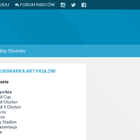
UKAJ
FORUM KIBICÓW
lep Stomilu
UKIWARKA ARTYKUŁÓW
orie
ystkie
il Cup
il Olsztyn
l II Olsztyn
orzy
ion
 Stadion
ezentacja
ce