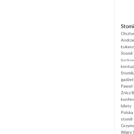
Stomi
Olszty
Andrze
Łukasz
Stomil 
Bartkow
kontuz
Stomil
gadżet
Paweł 
Znicz B
konfer
bilety
Polska
stomil-
Grzym
Wigry 