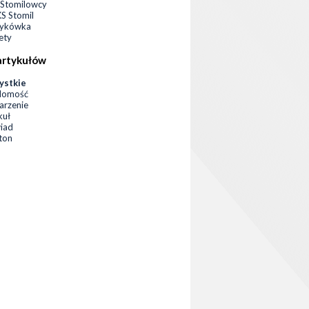
Stomilowcy
 Stomil
zykówka
ety
artykułów
ystkie
domość
rzenie
kuł
iad
eton