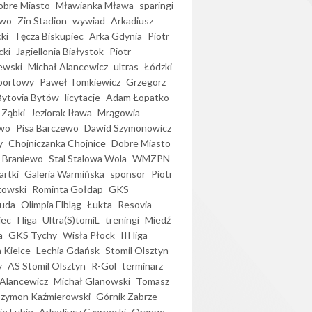
bre Miasto
Mławianka Mława
sparingi
ewo
Zin Stadion
wywiad
Arkadiusz
ki
Tęcza Biskupiec
Arka Gdynia
Piotr
cki
Jagiellonia Białystok
Piotr
ewski
Michał Alancewicz
ultras
Łódzki
portowy
Paweł Tomkiewicz
Grzegorz
Bytovia Bytów
licytacje
Adam Łopatko
 Ząbki
Jeziorak Iława
Mrągowia
wo
Pisa Barczewo
Dawid Szymonowicz
y
Chojniczanka Chojnice
Dobre Miasto
 Braniewo
Stal Stalowa Wola
WMZPN
artki
Galeria Warmińska
sponsor
Piotr
kowski
Rominta Gołdap
GKS
uda
Olimpia Elbląg
Łukta
Resovia
iec
I liga
Ultra(S)tomiL
treningi
Miedź
a
GKS Tychy
Wisła Płock
III liga
 Kielce
Lechia Gdańsk
Stomil Olsztyn -
y
AS Stomil Olsztyn
R-Gol
terminarz
Alancewicz
Michał Glanowski
Tomasz
Szymon Kaźmierowski
Górnik Zabrze
ie Lubin
Arkadiusz Czarnecki
Orange