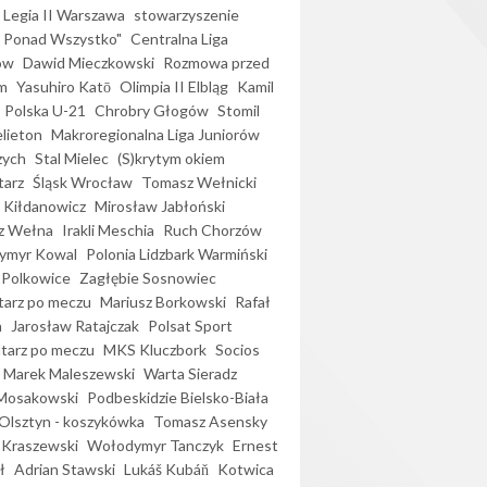
Legia II Warszawa
stowarzyszenie
l Ponad Wszystko"
Centralna Liga
ów
Dawid Mieczkowski
Rozmowa przed
m
Yasuhiro Katō
Olimpia II Elbląg
Kamil
Polska U-21
Chrobry Głogów
Stomil
elieton
Makroregionalna Liga Juniorów
zych
Stal Mielec
(S)krytym okiem
arz
Śląsk Wrocław
Tomasz Wełnicki
 Kiłdanowicz
Mirosław Jabłoński
z Wełna
Irakli Meschia
Ruch Chorzów
ymyr Kowal
Polonia Lidzbark Warmiński
 Polkowice
Zagłębie Sosnowiec
arz po meczu
Mariusz Borkowski
Rafał
a
Jarosław Ratajczak
Polsat Sport
arz po meczu
MKS Kluczbork
Socios
Marek Maleszewski
Warta Sieradz
Mosakowski
Podbeskidzie Bielsko-Biała
 Olsztyn - koszykówka
Tomasz Asensky
 Kraszewski
Wołodymyr Tanczyk
Ernest
ł
Adrian Stawski
Lukáš Kubáň
Kotwica