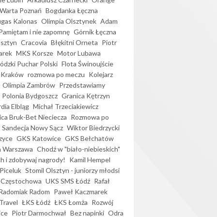
Warta Poznań
Bogdanka Łęczna
gas Kalonas
Olimpia Olsztynek
Adam
Pamiętam i nie zapomnę
Górnik Łęczna
lsztyn
Cracovia
Błękitni Orneta
Piotr
arek
MKS Korsze
Motor Lubawa
dzki Puchar Polski
Flota Świnoujście
 Kraków
rozmowa po meczu
Kolejarz
Olimpia Zambrów
Przedstawiamy
Polonia Bydgoszcz
Granica Kętrzyn
dia Elbląg
Michał Trzeciakiewicz
ica Bruk-Bet Nieciecza
Rozmowa po
Sandecja Nowy Sącz
Wiktor Biedrzycki
zyce
GKS Katowice
GKS Bełchatów
a Warszawa
Chodź w "biało-niebieskich"
h i zdobywaj nagrody!
Kamil Hempel
Piceluk
Stomil Olsztyn - juniorzy młodsi
 Częstochowa
UKS SMS Łódź
Rafał
Radomiak Radom
Paweł Kaczmarek
Travel
ŁKS Łódź
ŁKS Łomża
Rozwój
ice
Piotr Darmochwał
Bez napinki
Odra