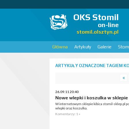
OKS Stomil
on-line
stomil.olsztyn.pl
Główna
Artykuły
Galerie
Stomi
ARTYKUŁY OZNACZONE TAGIEM KOS
26.09.11 20:40
Nowe wlepki i koszulka w sklepie 
W internetowym sklepie kibica stomil-sklep.pl p
wlepki oraz koszulka.
Komentarzy: 1 »