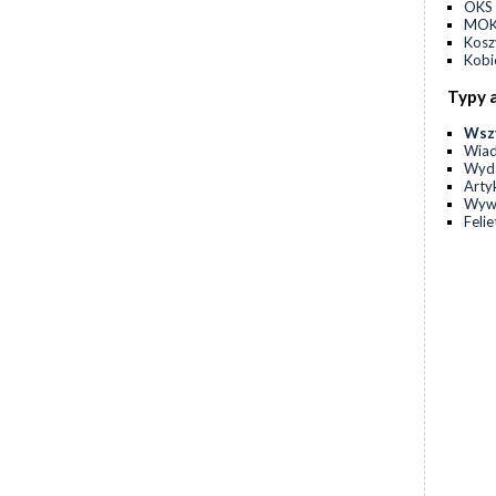
OKS 
MOKS
Kos
Kobi
Typy 
Wsz
Wia
Wyda
Arty
Wyw
Feli