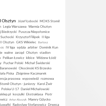
l Olsztyn
Józef Łobocki
MOKS Stomil
n
Legia Warszawa
Warmia Olsztyn
j Biedrzycki
Puszcza Niepołomice
 Suchocki
Krzysztof Filipek
II liga
II Olsztyn
GKS Wikielec
Bartosz
IV liga
sędzia
arbiter
Dominik Kun
ski
je
walne
zarząd
Olsztyn
stadion
u
Pelikan Łowicz
kibice
Widzew Łódź
y
Puchar Polski
Michał Świderski
Baranowski
Okocimski KS Brzesko
iała Piska
Zbigniew Kaczmarek
encja prasowa
wypowiedź
rozmowa
Stomil Olsztyn - juniorzy
Karol Żwir
Polska U-17
Daniel Michałowski
sklep.pl
koszulki
Ekstraklasa
Piotr
owicz
Mamry Giżycko
Artur Aluszyk
Suwałki
Radosław Stefanowicz
Drwęca