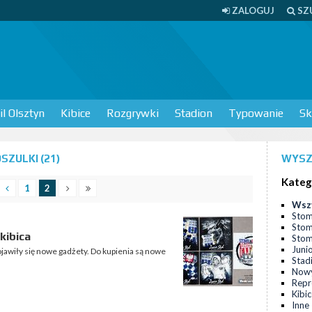
ZALOGUJ
SZ
l Olsztyn
Kibice
Rozgrywki
Stadion
Typowanie
Sk
ZULKI (21)
WYSZ
Kateg
1
2
Wsz
Stom
Stom
kibica
Stomi
Juni
ojawiły się nowe gadżety. Do kupienia są nowe
Stad
Nowy
Repr
Kibi
Inne