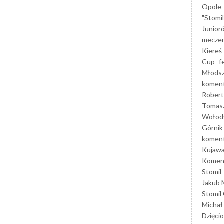
Opole
"Stomi
Junior
mecze
Kiereś
Cup
f
Młods
koment
Robert
Tomas
Wołod
Górnik
koment
Kujaw
Koment
Stomil
Jakub 
Stomil
Michał
Dzięcio