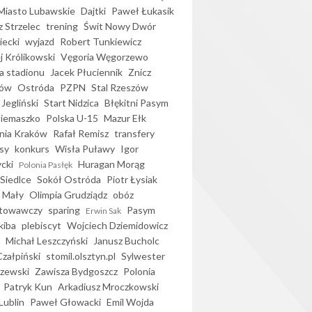
iasto Lubawskie
Dajtki
Paweł Łukasik
 Strzelec
trening
Świt Nowy Dwór
ecki
wyjazd
Robert Tunkiewicz
j Królikowski
Vęgoria Węgorzewo
 stadionu
Jacek Płuciennik
Znicz
ków
Ostróda
PZPN
Stal Rzeszów
Jegliński
Start Nidzica
Błękitni Pasym
Siemaszko
Polska U-15
Mazur Ełk
nia Kraków
Rafał Remisz
transfery
sy
konkurs
Wisła Puławy
Igor
ycki
Huragan Morąg
Polonia Pasłęk
Siedlce
Sokół Ostróda
Piotr Łysiak
 Mały
Olimpia Grudziądz
obóz
otowawczy
sparing
Pasym
Erwin Sak
kiba
plebiscyt
Wojciech Dziemidowicz
Michał Leszczyński
Janusz Bucholc
Czałpiński
stomil.olsztyn.pl
Sylwester
zewski
Zawisza Bydgoszcz
Polonia
Patryk Kun
Arkadiusz Mroczkowski
Lublin
Paweł Głowacki
Emil Wojda