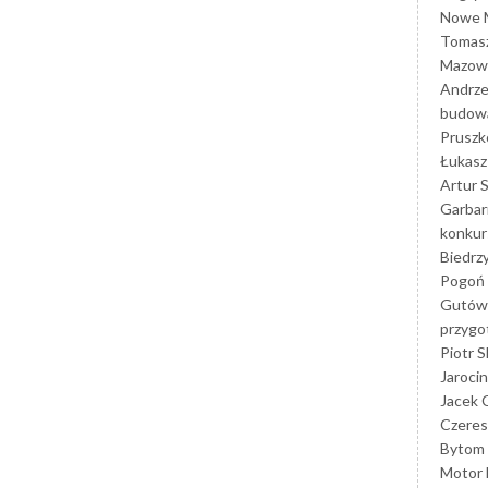
Nowe M
Tomasz
Mazowi
Andrze
budowa
Prusz
Łukasz 
Artur 
Garbar
konkur
Biedrz
Pogoń 
Gutów
przyg
Piotr S
Jarocin
Jacek 
Czeres
Bytom
Motor 