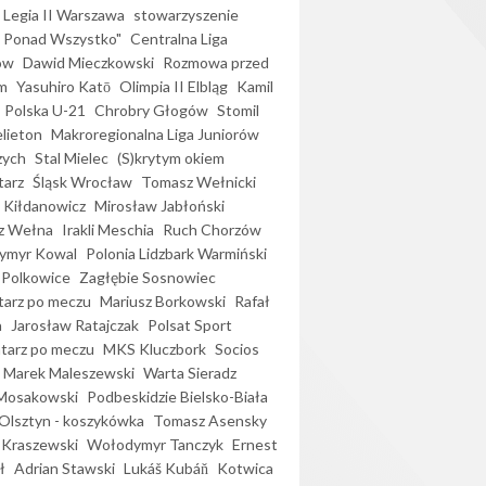
Legia II Warszawa
stowarzyszenie
l Ponad Wszystko"
Centralna Liga
ów
Dawid Mieczkowski
Rozmowa przed
m
Yasuhiro Katō
Olimpia II Elbląg
Kamil
Polska U-21
Chrobry Głogów
Stomil
elieton
Makroregionalna Liga Juniorów
zych
Stal Mielec
(S)krytym okiem
arz
Śląsk Wrocław
Tomasz Wełnicki
 Kiłdanowicz
Mirosław Jabłoński
z Wełna
Irakli Meschia
Ruch Chorzów
ymyr Kowal
Polonia Lidzbark Warmiński
 Polkowice
Zagłębie Sosnowiec
arz po meczu
Mariusz Borkowski
Rafał
a
Jarosław Ratajczak
Polsat Sport
arz po meczu
MKS Kluczbork
Socios
Marek Maleszewski
Warta Sieradz
Mosakowski
Podbeskidzie Bielsko-Biała
 Olsztyn - koszykówka
Tomasz Asensky
 Kraszewski
Wołodymyr Tanczyk
Ernest
ł
Adrian Stawski
Lukáš Kubáň
Kotwica