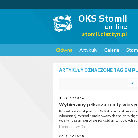
OKS Stomil
on-line
stomil.olsztyn.pl
Główna
Artykuły
Galerie
Stomi
ARTYKUŁY OZNACZONE TAGIEM PLE
15.05.12 18:16
Wybieramy piłkarza rundy wiosen
Ruszył plebiscyt portalu OKS Stomil on-line - sto
wiosennej. Wśród nominowanych znalazło się sz
was w naszym serwisie po każdym z ligowych spo
Komentarzy: 7 »
25.03.12 16:10