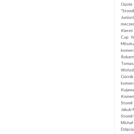
Opole
"Stomi
Junior
mecze
Kiereś
Cup
f
Młods
koment
Robert
Tomas
Wołod
Górnik
koment
Kujaw
Koment
Stomil
Jakub 
Stomil
Michał
Dzięcio