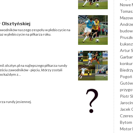
Nowe M
Tomasz
Mazowi
 Olsztyńskiej
Andrze
awodników naszego zespołu w plebiscycie na
budowa
 w plebiscycie na piłkarza roku.
Prusz
Łukasz 
Artur 
Garbar
konkur
mil.olsztyn.pl na najlepszego piłkarza rundy
Biedrz
ciu zawodników - pięciu, którzy zostali
po każdym z...
Pogoń 
Gutów
przyg
Piotr S
arza rundy jesiennej.
Jarocin
Jacek 
Czeres
Bytom
Motor 