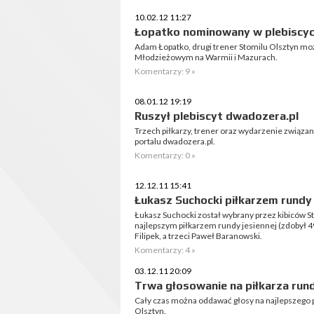
10.02.12 11:27
Łopatko nominowany w plebiscy
Adam Łopatko, drugi trener Stomilu Olsztyn m
Młodzieżowym na Warmii i Mazurach.
Komentarzy: 9 »
08.01.12 19:19
Ruszył plebiscyt dwadozera.pl
Trzech piłkarzy, trener oraz wydarzenie związan
portalu dwadozera.pl.
Komentarzy: 0 »
12.12.11 15:41
Łukasz Suchocki piłkarzem rundy 
Łukasz Suchocki został wybrany przez kibiców St
najlepszym piłkarzem rundy jesiennej (zdobył 4
Filipek, a trzeci Paweł Baranowski.
Komentarzy: 4 »
03.12.11 20:09
Trwa głosowanie na piłkarza rund
Cały czas można oddawać głosy na najlepszego p
Olsztyn.