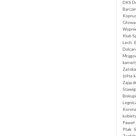
DKS Do
Barcz
Kopruc
Głowa
Wypni
Klub S
Lech
Dolcan
Mrągo
karnet
Zatoka
żółte k
Zającz
Stawig
Biskup
Legnic
Korona
kobiet
Paweł 
Ptak
Zagłęb