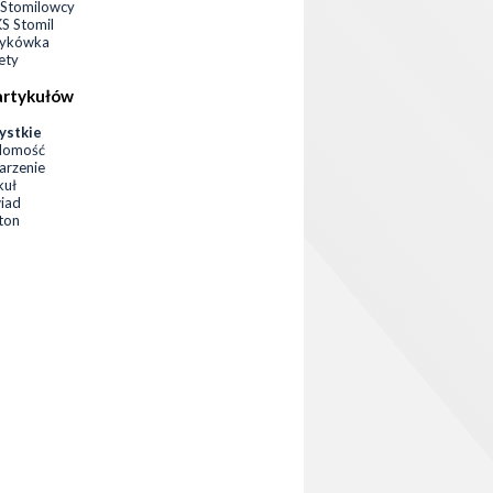
Stomilowcy
 Stomil
zykówka
ety
artykułów
ystkie
domość
rzenie
kuł
iad
eton