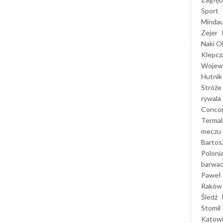
Sport
Mindau
Zejer
Naki O
Klepcz
Wojewó
Hutnik
Stróże
rywala
Concor
Termal
meczu
Bartos
Poloni
barwac
Paweł 
Raków
Śledź
Stomil 
Katow