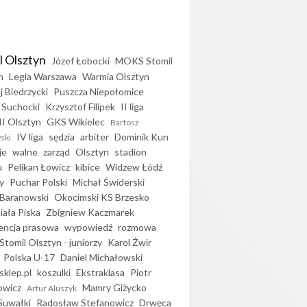
l Olsztyn
Józef Łobocki
MOKS Stomil
n
Legia Warszawa
Warmia Olsztyn
j Biedrzycki
Puszcza Niepołomice
 Suchocki
Krzysztof Filipek
II liga
II Olsztyn
GKS Wikielec
Bartosz
IV liga
sędzia
arbiter
Dominik Kun
ski
je
walne
zarząd
Olsztyn
stadion
u
Pelikan Łowicz
kibice
Widzew Łódź
y
Puchar Polski
Michał Świderski
Baranowski
Okocimski KS Brzesko
iała Piska
Zbigniew Kaczmarek
encja prasowa
wypowiedź
rozmowa
Stomil Olsztyn - juniorzy
Karol Żwir
Polska U-17
Daniel Michałowski
sklep.pl
koszulki
Ekstraklasa
Piotr
owicz
Mamry Giżycko
Artur Aluszyk
Suwałki
Radosław Stefanowicz
Drwęca