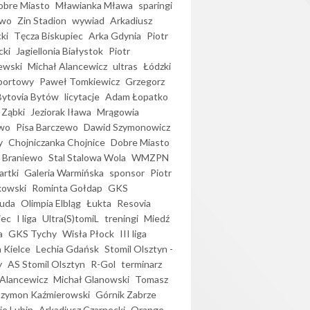
bre Miasto
Mławianka Mława
sparingi
ewo
Zin Stadion
wywiad
Arkadiusz
ki
Tęcza Biskupiec
Arka Gdynia
Piotr
cki
Jagiellonia Białystok
Piotr
ewski
Michał Alancewicz
ultras
Łódzki
portowy
Paweł Tomkiewicz
Grzegorz
Bytovia Bytów
licytacje
Adam Łopatko
 Ząbki
Jeziorak Iława
Mrągowia
wo
Pisa Barczewo
Dawid Szymonowicz
y
Chojniczanka Chojnice
Dobre Miasto
 Braniewo
Stal Stalowa Wola
WMZPN
artki
Galeria Warmińska
sponsor
Piotr
kowski
Rominta Gołdap
GKS
uda
Olimpia Elbląg
Łukta
Resovia
iec
I liga
Ultra(S)tomiL
treningi
Miedź
a
GKS Tychy
Wisła Płock
III liga
 Kielce
Lechia Gdańsk
Stomil Olsztyn -
y
AS Stomil Olsztyn
R-Gol
terminarz
Alancewicz
Michał Glanowski
Tomasz
Szymon Kaźmierowski
Górnik Zabrze
ie Lubin
Arkadiusz Czarnecki
Orange