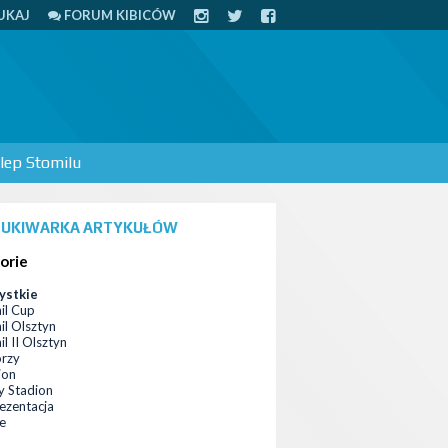
UKAJ
FORUM KIBICÓW
lep Stomilu
UKIWARKA ARTYKUŁÓW
orie
ystkie
il Cup
il Olsztyn
l II Olsztyn
orzy
ion
 Stadion
ezentacja
ce