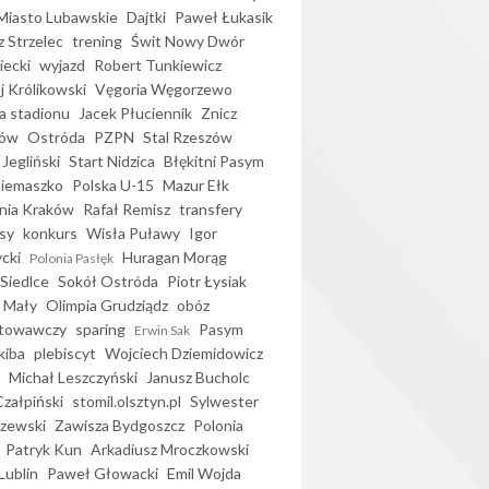
iasto Lubawskie
Dajtki
Paweł Łukasik
 Strzelec
trening
Świt Nowy Dwór
ecki
wyjazd
Robert Tunkiewicz
j Królikowski
Vęgoria Węgorzewo
 stadionu
Jacek Płuciennik
Znicz
ków
Ostróda
PZPN
Stal Rzeszów
Jegliński
Start Nidzica
Błękitni Pasym
Siemaszko
Polska U-15
Mazur Ełk
nia Kraków
Rafał Remisz
transfery
sy
konkurs
Wisła Puławy
Igor
ycki
Huragan Morąg
Polonia Pasłęk
Siedlce
Sokół Ostróda
Piotr Łysiak
 Mały
Olimpia Grudziądz
obóz
otowawczy
sparing
Pasym
Erwin Sak
kiba
plebiscyt
Wojciech Dziemidowicz
Michał Leszczyński
Janusz Bucholc
Czałpiński
stomil.olsztyn.pl
Sylwester
zewski
Zawisza Bydgoszcz
Polonia
Patryk Kun
Arkadiusz Mroczkowski
Lublin
Paweł Głowacki
Emil Wojda