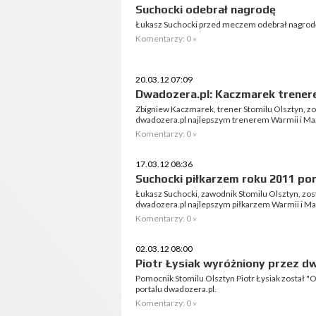
Suchocki odebrał nagrodę
Łukasz Suchocki przed meczem odebrał nagrodę 
Komentarzy: 0 »
20.03.12 07:09
Dwadozera.pl: Kaczmarek trener
Zbigniew Kaczmarek, trener Stomilu Olsztyn, zo
dwadozera.pl najlepszym trenerem Warmii i Ma
Komentarzy: 0 »
17.03.12 08:36
Suchocki piłkarzem roku 2011 po
Łukasz Suchocki, zawodnik Stomilu Olsztyn, zos
dwadozera.pl najlepszym piłkarzem Warmii i Ma
Komentarzy: 0 »
02.03.12 08:00
Piotr Łysiak wyróżniony przez d
Pomocnik Stomilu Olsztyn Piotr Łysiak został 
portalu dwadozera.pl.
Komentarzy: 0 »