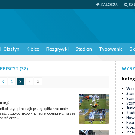
ZALOGUJ
SZ
l Olsztyn
Kibice
Rozgrywki
Stadion
Typowanie
Sk
BISCYT (32)
WYSZ
Kateg
1
2
Wsz
Stom
Stom
nej!
Stomi
Juni
mil.olsztyn.pl na najlepszego piłkarza rundy
Stad
eściu zawodników - najlepiej ocenianych przez
Nowy
tkań oraz...
Repr
Kibi
Inne