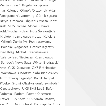
Warta Poznań
Bogdanka Łęczna
gas Kalonas
Olimpia Olsztynek
Adam
Pamiętam i nie zapomnę
Górnik Łęczna
lsztyn
Cracovia
Błękitni Orneta
Piotr
arek
MKS Korsze
Motor Lubawa
dzki Puchar Polski
Flota Świnoujście
 Kraków
rozmowa po meczu
Kolejarz
Olimpia Zambrów
Przedstawiamy
Polonia Bydgoszcz
Granica Kętrzyn
dia Elbląg
Michał Trzeciakiewicz
ica Bruk-Bet Nieciecza
Rozmowa po
Sandecja Nowy Sącz
Wiktor Biedrzycki
zyce
GKS Katowice
GKS Bełchatów
a Warszawa
Chodź w "biało-niebieskich"
h i zdobywaj nagrody!
Kamil Hempel
Piceluk
Stomil Olsztyn - juniorzy młodsi
 Częstochowa
UKS SMS Łódź
Rafał
Radomiak Radom
Paweł Kaczmarek
Travel
ŁKS Łódź
ŁKS Łomża
Rozwój
ice
Piotr Darmochwał
Bez napinki
Odra