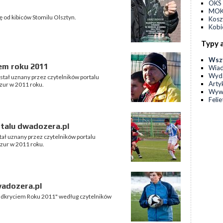
OKS 
MOKS
od kibiców Stomilu Olsztyn.
Kos
Kobi
Typy 
Wsz
em roku 2011
Wia
Wyda
stał uznany przez czytelników portalu
Arty
zur w 2011 roku.
Wyw
Feli
rtalu dwadozera.pl
tał uznany przez czytelników portalu
zur w 2011 roku.
wadozera.pl
"Odkryciem Roku 2011" według czytelników