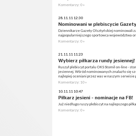
Komentarzy: 0 »
28.11.11 12:30
Nominowani w plebiscycie Gazety
Dziennikarze Gazety Olsztyńskiej nominowali z
najpopularniejszego sportowca województwa oraz
Komentarzy: 0 »
21.11.11 11:23
Wybierz piłkarza rundy jesiennej!
Ruszył plebiscyt portalu OKS Stomil on-line - sto
jesiennej. Wśród nominowanych znalazło się sześ
najlepiej oceniani przez was w naszym serwisie 
Komentarzy: 10 »
10.11.11 10:47
Piłkarz jesieni - nominacje na FB!
Już niedługo ruszy plebiscyt na najlepszego piłk
Komentarzy: 0 »