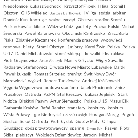
Niepołomice
Łukasz Suchocki
Krzysztof Filipek
II liga
Stomil II
Olsztyn
GKS Wikielec
IV liga
sędzia
arbiter
Bartosz Bartkowski
Dominik Kun
kontuzje
walne
zarząd
Olsztyn
stadion Stomilu
Pelikan Łowicz
kibice
Widzew Łódź
gadżety
Puchar Polski
Michał
Świderski
Paweł Baranowski
Okocimski KS Brzesko
Znicz Biała
Piska
Zbigniew Kaczmarek
konferencja prasowa
wypowiedź
rozmowa
bilety
Stomil Olsztyn - juniorzy
Karol Żwir
Polska
Polska
U-17
Daniel Michałowski
stomil-sklep.pl
koszulki
Ekstraklasa
Piotr Grzymowicz
Mamry Giżycko
Wigry Suwałki
Artur Aluszyk
Radosław Stefanowicz
Drwęca Nowe Miasto Lubawskie
Dajtki
Paweł Łukasik
Tomasz Strzelec
trening
Świt Nowy Dwór
Mazowiecki
wyjazd
Robert Tunkiewicz
Andrzej Królikowski
Vęgoria Węgorzewo
budowa stadionu
Jacek Płuciennik
Znicz
Pruszków
Ostróda
PZPN
Stal Rzeszów
Łukasz Jegliński
Start
Nidzica
Błękitni Pasym
Artur Siemaszko
Polska U-15
Mazur Ełk
Garbarnia Kraków
Rafał Remisz
transfery
konkursy
konkurs
Wisła Puławy
Igor Biedrzycki
Huragan Morąg
Pogoń
Polonia Pasłęk
Siedlce
Sokół Ostróda
Piotr Łysiak
Gutów Mały
Olimpia
Grudziądz
obóz przygotowawczy
sparing
Pasym
Piotr
Erwin Sak
Skiba
plebiscyt
Wojciech Dziemidowicz
Jarocin
Michał