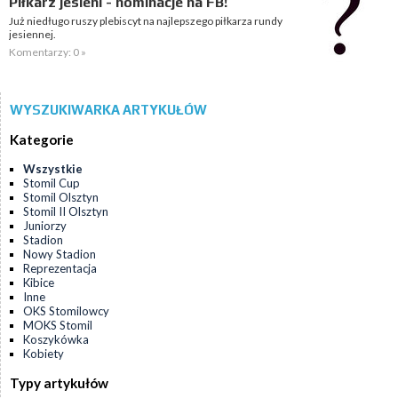
Piłkarz jesieni - nominacje na FB!
Już niedługo ruszy plebiscyt na najlepszego piłkarza rundy
jesiennej.
Komentarzy: 0 »
WYSZUKIWARKA ARTYKUŁÓW
Kategorie
Wszystkie
Stomil Cup
Stomil Olsztyn
Stomil II Olsztyn
Juniorzy
Stadion
Nowy Stadion
Reprezentacja
Kibice
Inne
OKS Stomilowcy
MOKS Stomil
Koszykówka
Kobiety
Typy artykułów