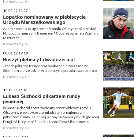
Komentarzy: 0 »
10.02.12 11:27
Łopatko nominowany w plebiscycie
Urzędu Marszałkowskiego
Adam Łopatko, drugi trener Stomilu Olsztyn może zostać
Najpopularniejszym Trenerem Młodzieżowym na Warmii i
Mazurach.
Komentarzy: 9 »
08.01.12 19:19
Ruszył plebiscyt dwadozera.pl
Trzech piłkarzy, trener oraz wydarzenie związane ze
Stomilem bierze udział w plebiscycie portalu dwadozera.pl.
Komentarzy: 0 »
12.12.11 15:41
Łukasz Suchocki piłkarzem rundy
jesiennej
Łukasz Suchocki został wybrany przez kibiców Stomilu
Olsztyn w plebiscycie stomil.olsztyn.pl najlepszym
piłkarzem rundy jesiennej (zdobył 49% wszystkich głosów).
Drugi był Krzysztof Filipek, a trzeci Paweł Baranowski.
Komentarzy: 4 »
03.12.11 20:09