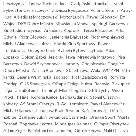
Leszczyński
Janusz Bucholc
Jacek Czałpiński
stomil.olsztyn.pl
Sylwester Czereszewski
Zawisza Bydgoszcz
Polonia Bytom
Patryk
Kun
Arkadiusz Mroczkowski
Motor Lublin
Paweł Głowacki
Emil
Wojda
DKS Dobre Miasto
Mławianka Mława
sparingi
Barczewo
Zin Stadion
wywiad
Arkadiusz Koprucki
Tęcza Biskupiec
Arka
Gdynia
Piotr Głowacki
Jagiellonia Białystok
Piotr Wypniewski
Michał Alancewicz
ultras
Łódzki Klub Sportowy
Paweł
Tomkiewicz
Grzegorz Lech
Bytovia Bytów
licytacje
Adam
Łopatko
Dolcan Ząbki
Jeziorak Iława
Mrągowia Mrągowo
Pisa
Barczewo
Dawid Szymonowicz
karnety
Chojniczanka Chojnice
Dobre Miasto
Zatoka Braniewo
Stal Stalowa Wola
WMZPN
żółte
kartki
Galeria Warmińska
sponsor
Piotr Zajączkowski
Rominta
Gołdap
GKS Stawiguda
Olimpia Elbląg
Łukta
Resovia
Biskupiec
I liga
Ultra(S)tomiL
treningi
Miedź Legnica
GKS Tychy
Wisła
Płock
III liga
Korona Kielce
Lechia Gdańsk
Stomil Olsztyn -
kobiety
AS Stomil Olsztyn
R-Gol
terminarz
Paweł Alancewicz
Michał Glanowski
Tomasz Ptak
Szymon Kaźmierowski
Górnik
Zabrze
Zagłębie Lubin
Arkadiusz Czarnecki
Orange Sport
Warta
Poznań
Bogdanka Łęczna
Mindaugas Kalonas
Olimpia Olsztynek
Adam Zejer
Pamiętam i nie zapomnę
Górnik Łęczna
Naki Olsztyn