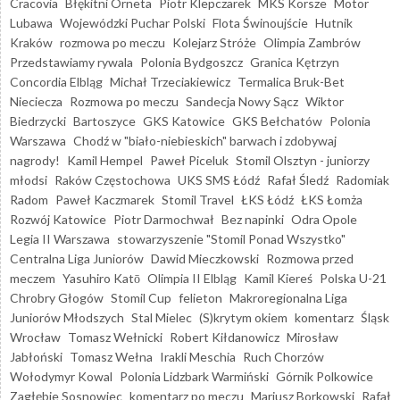
Cracovia
Błękitni Orneta
Piotr Klepczarek
MKS Korsze
Motor
Lubawa
Wojewódzki Puchar Polski
Flota Świnoujście
Hutnik
Kraków
rozmowa po meczu
Kolejarz Stróże
Olimpia Zambrów
Przedstawiamy rywala
Polonia Bydgoszcz
Granica Kętrzyn
Concordia Elbląg
Michał Trzeciakiewicz
Termalica Bruk-Bet
Nieciecza
Rozmowa po meczu
Sandecja Nowy Sącz
Wiktor
Biedrzycki
Bartoszyce
GKS Katowice
GKS Bełchatów
Polonia
Warszawa
Chodź w "biało-niebieskich" barwach i zdobywaj
nagrody!
Kamil Hempel
Paweł Piceluk
Stomil Olsztyn - juniorzy
młodsi
Raków Częstochowa
UKS SMS Łódź
Rafał Śledź
Radomiak
Radom
Paweł Kaczmarek
Stomil Travel
ŁKS Łódź
ŁKS Łomża
Rozwój Katowice
Piotr Darmochwał
Bez napinki
Odra Opole
Legia II Warszawa
stowarzyszenie "Stomil Ponad Wszystko"
Centralna Liga Juniorów
Dawid Mieczkowski
Rozmowa przed
meczem
Yasuhiro Katō
Olimpia II Elbląg
Kamil Kiereś
Polska U-21
Chrobry Głogów
Stomil Cup
felieton
Makroregionalna Liga
Juniorów Młodszych
Stal Mielec
(S)krytym okiem
komentarz
Śląsk
Wrocław
Tomasz Wełnicki
Robert Kiłdanowicz
Mirosław
Jabłoński
Tomasz Wełna
Irakli Meschia
Ruch Chorzów
Wołodymyr Kowal
Polonia Lidzbark Warmiński
Górnik Polkowice
Zagłębie Sosnowiec
komentarz po meczu
Mariusz Borkowski
Rafał