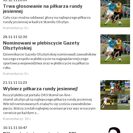
Trwa głosowanie na piłkarza rundy
jesiennej
Cały czas można oddawać głosy na najlepszego piłkarza
rundy jesiennej w kadrze Stomilu Olsztyn.
Komentarzy: 0 »
28.11.11 12:30
Nominowani w plebiscycie Gazety
Olsztyńskiej
Dziennikarze Gazety Olsztyńskiej nominowali zawodników
naszego zespołu w plebiscycie na najpopularniejszego
sportowca województwa oraz w plebiscycie na piłkarza
roku.
Komentarzy: 0 »
21.11.11 11:23
Wybierz piłkarza rundy jesiennej!
Ruszył plebiscyt portalu OKS Stomil on-line -
stomil.olsztyn.pl na najlepszego piłkarza rundy jesiennej.
Wśród nominowanych znalazło się sześciu zawodników -
pięciu, którzy zostali najlepiej oceniani przez was w naszym
serwisie po każdym z...
Komentarzy: 10 »
10.11.11 10:47