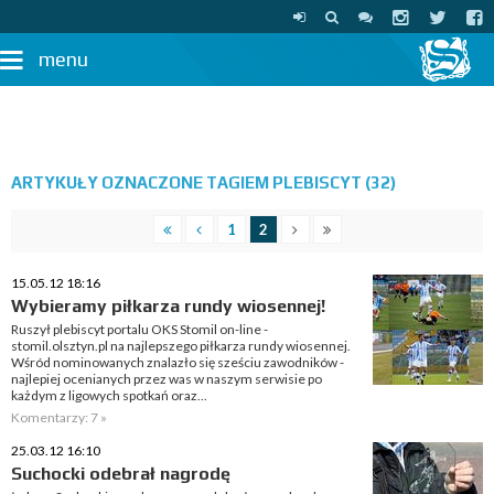
menu
ARTYKUŁY OZNACZONE TAGIEM PLEBISCYT (32)
1
2
15.05.12 18:16
Wybieramy piłkarza rundy wiosennej!
Ruszył plebiscyt portalu OKS Stomil on-line -
stomil.olsztyn.pl na najlepszego piłkarza rundy wiosennej.
Wśród nominowanych znalazło się sześciu zawodników -
najlepiej ocenianych przez was w naszym serwisie po
każdym z ligowych spotkań oraz...
Komentarzy: 7 »
25.03.12 16:10
Suchocki odebrał nagrodę