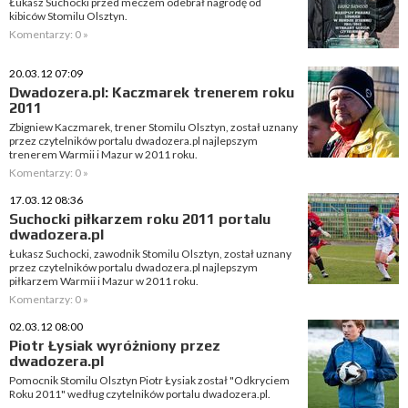
Łukasz Suchocki przed meczem odebrał nagrodę od
kibiców Stomilu Olsztyn.
Komentarzy: 0 »
20.03.12 07:09
Dwadozera.pl: Kaczmarek trenerem roku
2011
Zbigniew Kaczmarek, trener Stomilu Olsztyn, został uznany
przez czytelników portalu dwadozera.pl najlepszym
trenerem Warmii i Mazur w 2011 roku.
Komentarzy: 0 »
17.03.12 08:36
Suchocki piłkarzem roku 2011 portalu
dwadozera.pl
Łukasz Suchocki, zawodnik Stomilu Olsztyn, został uznany
przez czytelników portalu dwadozera.pl najlepszym
piłkarzem Warmii i Mazur w 2011 roku.
Komentarzy: 0 »
02.03.12 08:00
Piotr Łysiak wyróżniony przez
dwadozera.pl
Pomocnik Stomilu Olsztyn Piotr Łysiak został "Odkryciem
Roku 2011" według czytelników portalu dwadozera.pl.