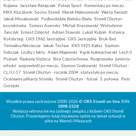
Kujawa
Jarosław Ratajczak
Polsat Sport
Komentarz po meczu
MKS Kluczbork
Socios Stomil
Marek Maleszewski
Warta Sieradz
Jakub Mosakowski
Podbeskidzie Bielsko-Biała
Stomil Olsztyn -
koszykówka
Tomasz Asensky
Michał Kraszewski
Wołodymyr
Tanczyk
Ernest Dzięcioł
Adrian Stawski
Lukáš Kubáň
Kotwica
Kołobrzeg
GKS 1962 Jastrzębie
GKS Jastrzębie
Bruk-Bet
Termalica Nieciecza
Jakub Tecław
KKS 1925 Kalisz
Szymon
Sobczak
Liczby i fakty
Adam Majewski
Kącik bukmacherski
Lech II
Poznań
Radunia Stężyca
Skra Częstochowa
Rozgrzewka
juniorzy
młodsi
wypowiedź po meczu
Szymon Grabowski
Stomil Olsztyn -
CLJ U-17
Stomil Olsztyn - rocznik 2004
statystyki po meczu
Oceniamy piłkarzy Stomilu
Stomil Olsztyn - futsal
3. połowa
Piotr
Gurzęda
Wszelkie prawa zastrzeżone 2000-2026 ©
OKS Stomil on-line
ISSN:
1898-2328
Niniejsza witryna nie ma żadnego związku z klubem OKS Stomil
Olsztyn. Prezentujemy tutaj niezależne opinie na temat sytuacji w
piłce na Warmii i Mazurach