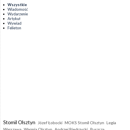
Wszystkie
Wiadomość
Wydarzenie
Artykuł
Wywiad
Felieton
Stomil Olsztyn
Józef Łobocki
MOKS Stomil Olsztyn
Legia
Warszawa
Warmia Olsztyn
Andrzej Biedrzycki
Puszcza