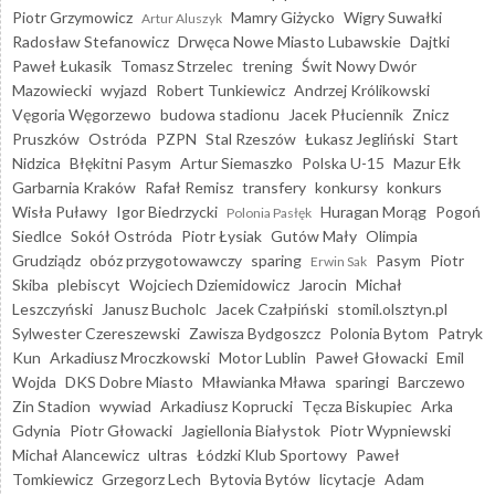
Piotr Grzymowicz
Mamry Giżycko
Wigry Suwałki
Artur Aluszyk
Radosław Stefanowicz
Drwęca Nowe Miasto Lubawskie
Dajtki
Paweł Łukasik
Tomasz Strzelec
trening
Świt Nowy Dwór
Mazowiecki
wyjazd
Robert Tunkiewicz
Andrzej Królikowski
Vęgoria Węgorzewo
budowa stadionu
Jacek Płuciennik
Znicz
Pruszków
Ostróda
PZPN
Stal Rzeszów
Łukasz Jegliński
Start
Nidzica
Błękitni Pasym
Artur Siemaszko
Polska U-15
Mazur Ełk
Garbarnia Kraków
Rafał Remisz
transfery
konkursy
konkurs
Wisła Puławy
Igor Biedrzycki
Huragan Morąg
Pogoń
Polonia Pasłęk
Siedlce
Sokół Ostróda
Piotr Łysiak
Gutów Mały
Olimpia
Grudziądz
obóz przygotowawczy
sparing
Pasym
Piotr
Erwin Sak
Skiba
plebiscyt
Wojciech Dziemidowicz
Jarocin
Michał
Leszczyński
Janusz Bucholc
Jacek Czałpiński
stomil.olsztyn.pl
Sylwester Czereszewski
Zawisza Bydgoszcz
Polonia Bytom
Patryk
Kun
Arkadiusz Mroczkowski
Motor Lublin
Paweł Głowacki
Emil
Wojda
DKS Dobre Miasto
Mławianka Mława
sparingi
Barczewo
Zin Stadion
wywiad
Arkadiusz Koprucki
Tęcza Biskupiec
Arka
Gdynia
Piotr Głowacki
Jagiellonia Białystok
Piotr Wypniewski
Michał Alancewicz
ultras
Łódzki Klub Sportowy
Paweł
Tomkiewicz
Grzegorz Lech
Bytovia Bytów
licytacje
Adam