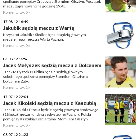
spotkanie pomiędzy Cracovią a Stomilem Olsztyn. Początek
meczu zaplanowano na godzinę 19:45.
Komentarzy: 0 »
17.08.12 16:49
Jakubik sędzią meczu z Wartą
Krzysztof Jakubik z Siedlec będzie sędzią głównym
niedzielnego meczu z Wartą Poznań.
Komentarzy: 0 »
03.08.12 16:56
Jacek Małyszek sędzią meczu z Dolcanem
Jacek Małyszek z Lublina będzie sędzią głównym
sobotniego spotkania pomiędzy Stomilem Olsztyn a
Dolcanem Ząbki.
Komentarzy: 1 »
17.07.12 22:01
Jacek Kikolski sędzią meczu z Kaszubią
Jacek Kikolski z Płocka będzie sędzią głównym środowego
(18 lipca) meczu rundy przedwstępnej Pucharu Polski
pomiędzy Kaszubią Kościerzyna i Stomilem Olsztyn.
Komentarzy: 0 »
08.07.12 21:23