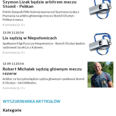
Szymon Lizak będzie arbitrem meczu
Stomil - Pelikan
Polski Związek Piłki Nożnej wyznaczył Szymona Lizaka z
Poznania na arbitra głównego meczu Stomil Olsztyn -
Pelikan Łowicz.
Komentarzy: 0 »
13.09.11 20:54
Lis sędzią w Niepołomicach
Spotkanie II ligi Puszcza Niepołomice - Stomil Olsztyn będzie
sędziował Jacek Lis z Katowic.
Komentarzy: 0 »
13.09.11 20:54
Robert Michalak sędzią głównym meczu
rezerw
Arbiter ze Szczytna będzie sędzia głównym spotkania Stomil
II Olsztyn - GKS Wikielec.
Komentarzy: 0 »
WYSZUKIWARKA ARTYKUŁÓW
Kategorie