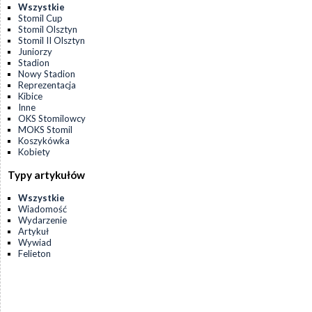
Wszystkie
Stomil Cup
Stomil Olsztyn
Stomil II Olsztyn
Juniorzy
Stadion
Nowy Stadion
Reprezentacja
Kibice
Inne
OKS Stomilowcy
MOKS Stomil
Koszykówka
Kobiety
Typy artykułów
Wszystkie
Wiadomość
Wydarzenie
Artykuł
Wywiad
Felieton