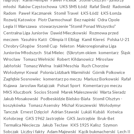
młodsi
Raków Częstochowa
UKS SMS Łódź
Rafał Śledź
Radomiak
Radom
Paweł Kaczmarek
Stomil Travel
ŁKS Łódź
ŁKS Łomża
Rozwój Katowice
Piotr Darmochwał
Bez napinki
Odra Opole
Legia II Warszawa
stowarzyszenie "Stomil Ponad Wszystko"
Centralna Liga Juniorów
Dawid Mieczkowski
Rozmowa przed
meczem
Yasuhiro Katō
Olimpia II Elbląg
Kamil Kiereś
Polska U-21
Chrobry Głogów
Stomil Cup
felieton
Makroregionalna Liga
Juniorów Młodszych
Stal Mielec
(S)krytym okiem
komentarz
Śląsk
Wrocław
Tomasz Wełnicki
Robert Kiłdanowicz
Mirosław
Jabłoński
Tomasz Wełna
Irakli Meschia
Ruch Chorzów
Wołodymyr Kowal
Polonia Lidzbark Warmiński
Górnik Polkowice
Zagłębie Sosnowiec
komentarz po meczu
Mariusz Borkowski
Rafał
Kujawa
Jarosław Ratajczak
Polsat Sport
Komentarz po meczu
MKS Kluczbork
Socios Stomil
Marek Maleszewski
Warta Sieradz
Jakub Mosakowski
Podbeskidzie Bielsko-Biała
Stomil Olsztyn -
koszykówka
Tomasz Asensky
Michał Kraszewski
Wołodymyr
Tanczyk
Ernest Dzięcioł
Adrian Stawski
Lukáš Kubáň
Kotwica
Kołobrzeg
GKS 1962 Jastrzębie
GKS Jastrzębie
Bruk-Bet
Termalica Nieciecza
Jakub Tecław
KKS 1925 Kalisz
Szymon
Sobczak
Liczby i fakty
Adam Majewski
Kącik bukmacherski
Lech II