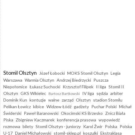
Stomil Olsztyn
Józef Łobocki
MOKS Stomil Olsztyn
Legia
Warszawa
Warmia Olsztyn
Andrzej Biedrzycki
Puszcza
Niepołomice
Łukasz Suchocki
Krzysztof Filipek
II liga
Stomil II
Olsztyn
GKS Wikielec
IV liga
sędzia
arbiter
Bartosz Bartkowski
Dominik Kun
kontuzje
walne
zarząd
Olsztyn
stadion Stomilu
Pelikan Łowicz
kibice
Widzew Łódź
gadżety
Puchar Polski
Michał
Świderski
Paweł Baranowski
Okocimski KS Brzesko
Znicz Biała
Piska
Zbigniew Kaczmarek
konferencja prasowa
wypowiedź
rozmowa
bilety
Stomil Olsztyn - juniorzy
Karol Żwir
Polska
Polska
U-17
Daniel Michałowski
stomil-sklep.pl
koszulki
Ekstraklasa