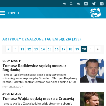
menu
ARTYKUŁY OZNACZONE TAGIEM SĘDZIA (399)
11
12
13
14
15
16
17
18
19
20
01.09.12 06:44
Tomasz Radkiewicz sędzią meczu z
Bogdanką
Tomasz Radkiewicz z Łodzi będzie sędzią głównym
sobotniego meczu pomiędzy Stomilem Olsztyn a Bogdanką
Łęczna. Początek spotkanie zaplanowano na godzinę 17:00.
Komentarzy: 0 »
24.08.12 16:35
Tomasz Wajda sędzią meczu z Cracovią
Tomasz Wajda z Żywca będzie sędzią głównym sobotnie