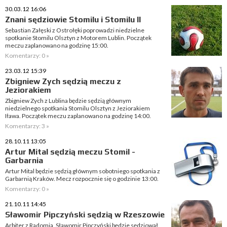
30.03.12 16:06
Znani sędziowie Stomilu i Stomilu II
Sebastian Załęski z Ostrołęki poprowadzi niedzielne
spotkanie Stomilu Olsztyn z Motorem Lublin. Początek
meczu zaplanowano na godzinę 15:00.
Komentarzy: 0 »
23.03.12 15:39
Zbigniew Zych sędzią meczu z
Jeziorakiem
Zbigniew Zych z Lublina będzie sędzią głównym
niedzielnego spotkania Stomilu Olsztyn z Jeziorakiem
Iława. Początek meczu zaplanowano na godzinę 14:00.
Komentarzy: 3 »
28.10.11 13:05
Artur Mital sędzią meczu Stomil -
Garbarnia
Artur Mital będzie sędzią głównym sobotniego spotkania z
Garbarnią Kraków. Mecz rozpocznie się o godzinie 13:00.
Komentarzy: 0 »
21.10.11 14:45
Sławomir Pipczyński sędzią w Rzeszowie
Arbiter z Radomia, Sławomir Pipczyński będzie sędziował