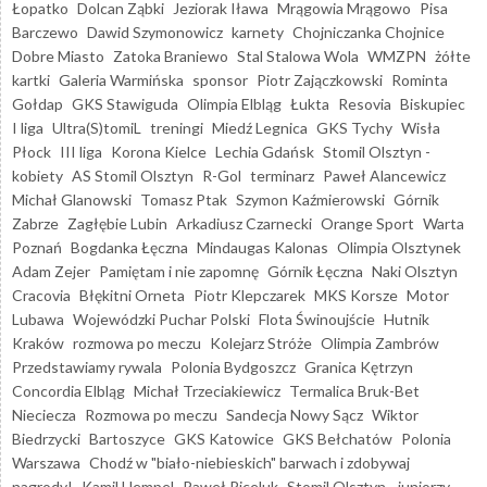
Łopatko
Dolcan Ząbki
Jeziorak Iława
Mrągowia Mrągowo
Pisa
Barczewo
Dawid Szymonowicz
karnety
Chojniczanka Chojnice
Dobre Miasto
Zatoka Braniewo
Stal Stalowa Wola
WMZPN
żółte
kartki
Galeria Warmińska
sponsor
Piotr Zajączkowski
Rominta
Gołdap
GKS Stawiguda
Olimpia Elbląg
Łukta
Resovia
Biskupiec
I liga
Ultra(S)tomiL
treningi
Miedź Legnica
GKS Tychy
Wisła
Płock
III liga
Korona Kielce
Lechia Gdańsk
Stomil Olsztyn -
kobiety
AS Stomil Olsztyn
R-Gol
terminarz
Paweł Alancewicz
Michał Glanowski
Tomasz Ptak
Szymon Kaźmierowski
Górnik
Zabrze
Zagłębie Lubin
Arkadiusz Czarnecki
Orange Sport
Warta
Poznań
Bogdanka Łęczna
Mindaugas Kalonas
Olimpia Olsztynek
Adam Zejer
Pamiętam i nie zapomnę
Górnik Łęczna
Naki Olsztyn
Cracovia
Błękitni Orneta
Piotr Klepczarek
MKS Korsze
Motor
Lubawa
Wojewódzki Puchar Polski
Flota Świnoujście
Hutnik
Kraków
rozmowa po meczu
Kolejarz Stróże
Olimpia Zambrów
Przedstawiamy rywala
Polonia Bydgoszcz
Granica Kętrzyn
Concordia Elbląg
Michał Trzeciakiewicz
Termalica Bruk-Bet
Nieciecza
Rozmowa po meczu
Sandecja Nowy Sącz
Wiktor
Biedrzycki
Bartoszyce
GKS Katowice
GKS Bełchatów
Polonia
Warszawa
Chodź w "biało-niebieskich" barwach i zdobywaj
nagrody!
Kamil Hempel
Paweł Piceluk
Stomil Olsztyn - juniorzy