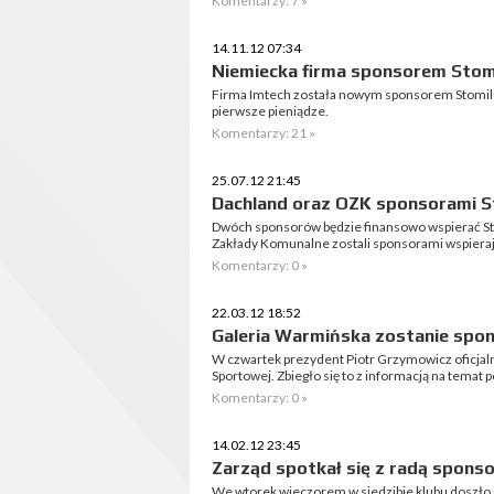
Komentarzy: 7 »
14.11.12 07:34
Niemiecka firma sponsorem Stom
Firma Imtech została nowym sponsorem Stomilu 
pierwsze pieniądze.
Komentarzy: 21 »
25.07.12 21:45
Dachland oraz OZK sponsorami S
Dwóch sponsorów będzie finansowo wspierać Sto
Zakłady Komunalne zostali sponsorami wspiera
Komentarzy: 0 »
22.03.12 18:52
Galeria Warmińska zostanie spo
W czwartek prezydent Piotr Grzymowicz oficjaln
Sportowej. Zbiegło się to z informacją na temat 
Komentarzy: 0 »
14.02.12 23:45
Zarząd spotkał się z radą spons
We wtorek wieczorem w siedzibie klubu doszło 