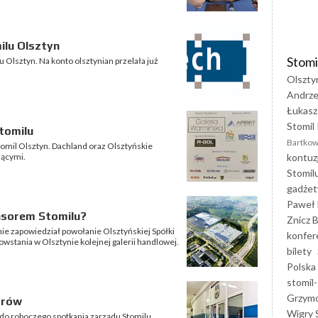
ilu Olsztyn
Stomi
Olsztyn. Na konto olsztynian przelała już
Olszty
Andrze
Łukasz
Stomil 
tomilu
Bartkow
mil Olsztyn. Dachland oraz Olsztyńskie
kontuz
jącymi.
Stomil
gadżet
Paweł 
nsorem Stomilu?
Znicz B
ie zapowiedział powołanie Olsztyńskiej Spółki
konfer
powstania w Olsztynie kolejnej galerii handlowej.
bilety
Polska
stomil-
Grzym
orów
Wigry 
do roboczego spotkania zarządu Stomilu