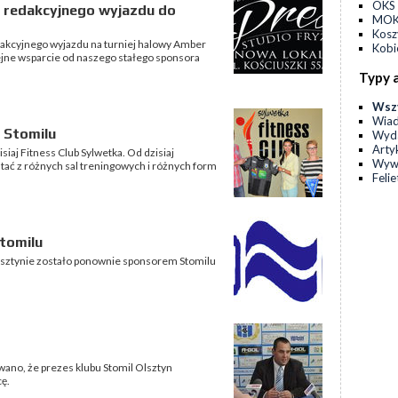
OKS 
 redakcyjnego wyjazdu do
MOKS
Kos
akcyjnego wyjazdu na turniej halowy Amber
Kobi
olejne wsparcie od naszego stałego sponsora
Typy 
Wsz
Wia
 Stomilu
Wyda
Arty
iaj Fitness Club Sylwetka. Od dzisiaj
Wyw
tać z różnych sal treningowych i różnych form
Feli
tomilu
lsztynie zostało ponownie sponsorem Stomilu
no, że prezes klubu Stomil Olsztyn
ę.