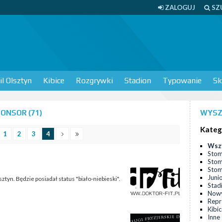
ZALOGUJ
SZ
l Olsztyn
Kibice
Rozgrywki
Stadion
Typowanie
Sk
ONSOR (71)
WYSZ
Kateg
1
2
3
4
Wsz
Stom
Stom
Stomi
Juni
yn. Będzie posiadał status "biało-niebieski".
Stad
Nowy
Repr
Kibi
Inne