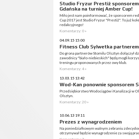
Studio Fryzur Prestiż sponsorem
Gdańska na turniej Amber Cup!
Miło jest nam poinformować, że sponsorem red
Cup 2017 jest Studio Fryzur "Prestiż". To już k
redakcyjnego!
Komentarzy: 0 »
04.09.15 15:00
Fitness Club Sylwetka partnerem
Do grona partnerów Stomilu Olsztyn dołączył dzis
zawodnicy "biało-niebieskich" będą mogli korzys
treningu proponowanych przez owy klub.
Komentarzy: 4 »
13.03.15 13:42
Wod-Kan ponownie sponsorem S
Przedsiębiorstwo Wodociągów i Kanalizacji w O
Olsztyn.
Komentarzy: 20 »
10.06.13 19:11
Prezes z wynagrodzeniem
Na poniedziałkowym walnym zebraniu zdecydowa
otrzymywał będzie wynagrodzenie za swoją prac