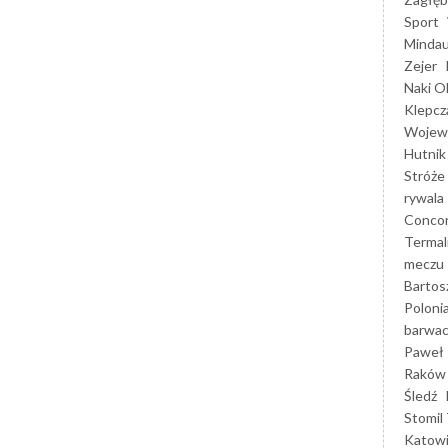
Sport
Mindau
Zejer
Naki O
Klepcz
Wojewó
Hutnik
Stróże
rywala
Concor
Termal
meczu
Bartos
Poloni
barwac
Paweł 
Raków
Śledź
Stomil 
Katow