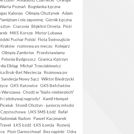
Warta Poznań
Bogdanka Łęczna
gas Kalonas
Olimpia Olsztynek
Adam
Pamiętam i nie zapomnę
Górnik Łęczna
lsztyn
Cracovia
Błękitni Orneta
Piotr
arek
MKS Korsze
Motor Lubawa
dzki Puchar Polski
Flota Świnoujście
 Kraków
rozmowa po meczu
Kolejarz
Olimpia Zambrów
Przedstawiamy
Polonia Bydgoszcz
Granica Kętrzyn
dia Elbląg
Michał Trzeciakiewicz
ica Bruk-Bet Nieciecza
Rozmowa po
Sandecja Nowy Sącz
Wiktor Biedrzycki
zyce
GKS Katowice
GKS Bełchatów
a Warszawa
Chodź w "biało-niebieskich"
h i zdobywaj nagrody!
Kamil Hempel
Piceluk
Stomil Olsztyn - juniorzy młodsi
 Częstochowa
UKS SMS Łódź
Rafał
Radomiak Radom
Paweł Kaczmarek
Travel
ŁKS Łódź
ŁKS Łomża
Rozwój
ice
Piotr Darmochwał
Bez napinki
Odra