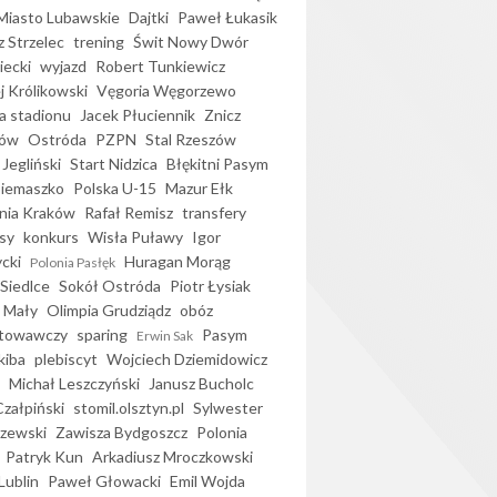
iasto Lubawskie
Dajtki
Paweł Łukasik
 Strzelec
trening
Świt Nowy Dwór
ecki
wyjazd
Robert Tunkiewicz
j Królikowski
Vęgoria Węgorzewo
 stadionu
Jacek Płuciennik
Znicz
ków
Ostróda
PZPN
Stal Rzeszów
Jegliński
Start Nidzica
Błękitni Pasym
Siemaszko
Polska U-15
Mazur Ełk
nia Kraków
Rafał Remisz
transfery
sy
konkurs
Wisła Puławy
Igor
ycki
Huragan Morąg
Polonia Pasłęk
Siedlce
Sokół Ostróda
Piotr Łysiak
 Mały
Olimpia Grudziądz
obóz
otowawczy
sparing
Pasym
Erwin Sak
kiba
plebiscyt
Wojciech Dziemidowicz
Michał Leszczyński
Janusz Bucholc
Czałpiński
stomil.olsztyn.pl
Sylwester
zewski
Zawisza Bydgoszcz
Polonia
Patryk Kun
Arkadiusz Mroczkowski
Lublin
Paweł Głowacki
Emil Wojda