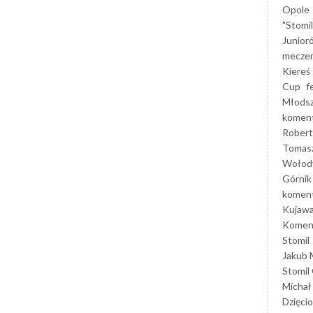
Opole
"Stomi
Junior
mecze
Kiereś
Cup
f
Młods
koment
Robert
Tomas
Wołod
Górnik
koment
Kujaw
Koment
Stomil
Jakub 
Stomil
Michał
Dzięcio