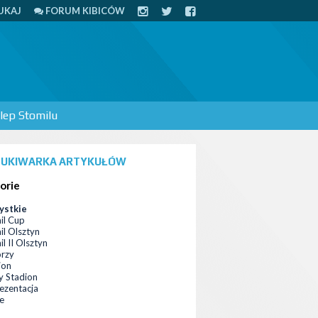
UKAJ
FORUM KIBICÓW
lep Stomilu
UKIWARKA ARTYKUŁÓW
orie
ystkie
il Cup
il Olsztyn
l II Olsztyn
orzy
ion
 Stadion
ezentacja
ce