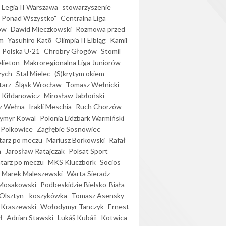
Legia II Warszawa
stowarzyszenie
l Ponad Wszystko"
Centralna Liga
ów
Dawid Mieczkowski
Rozmowa przed
m
Yasuhiro Katō
Olimpia II Elbląg
Kamil
Polska U-21
Chrobry Głogów
Stomil
elieton
Makroregionalna Liga Juniorów
zych
Stal Mielec
(S)krytym okiem
arz
Śląsk Wrocław
Tomasz Wełnicki
 Kiłdanowicz
Mirosław Jabłoński
z Wełna
Irakli Meschia
Ruch Chorzów
ymyr Kowal
Polonia Lidzbark Warmiński
 Polkowice
Zagłębie Sosnowiec
arz po meczu
Mariusz Borkowski
Rafał
a
Jarosław Ratajczak
Polsat Sport
arz po meczu
MKS Kluczbork
Socios
Marek Maleszewski
Warta Sieradz
Mosakowski
Podbeskidzie Bielsko-Biała
 Olsztyn - koszykówka
Tomasz Asensky
 Kraszewski
Wołodymyr Tanczyk
Ernest
ł
Adrian Stawski
Lukáš Kubáň
Kotwica