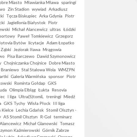
bre Miasto
Mławianka Mława
sparingi
ewo
Zin Stadion
wywiad
Arkadiusz
ki
Tęcza Biskupiec
Arka Gdynia
Piotr
cki
Jagiellonia Białystok
Piotr
ewski
Michał Alancewicz
ultras
Łódzki
portowy
Paweł Tomkiewicz
Grzegorz
Bytovia Bytów
licytacje
Adam Łopatko
 Ząbki
Jeziorak Iława
Mrągowia
wo
Pisa Barczewo
Dawid Szymonowicz
y
Chojniczanka Chojnice
Dobre Miasto
 Braniewo
Stal Stalowa Wola
WMZPN
artki
Galeria Warmińska
sponsor
Piotr
kowski
Rominta Gołdap
GKS
uda
Olimpia Elbląg
Łukta
Resovia
iec
I liga
Ultra(S)tomiL
treningi
Miedź
a
GKS Tychy
Wisła Płock
III liga
 Kielce
Lechia Gdańsk
Stomil Olsztyn -
y
AS Stomil Olsztyn
R-Gol
terminarz
Alancewicz
Michał Glanowski
Tomasz
Szymon Kaźmierowski
Górnik Zabrze
ie Lubin
Arkadiusz Czarnecki
Orange