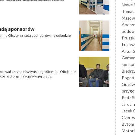
Nowe M
Tomasz
Mazowi
Andrze
radą sponsorów
budowa
omilu Olsztyn z radą sponsorów nie odbędzie
Prusz
Łukasz 
Artur 
Garbar
konkur
Biedrz
dował zarząd olsztyńskiego Stomilu. Oficjalnie
e nad organizacją swojej pracy.
Pogoń 
Gutów
przyg
Piotr S
Jarocin
Jacek 
Czeres
Bytom
Motor 