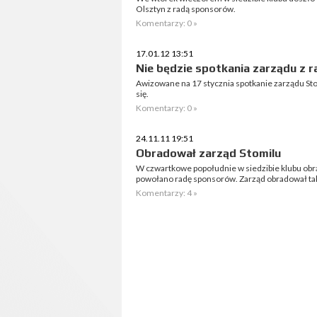
Olsztyn z radą sponsorów.
Komentarzy: 0 »
17.01.12 13:51
Nie będzie spotkania zarządu z 
Awizowane na 17 stycznia spotkanie zarządu St
się.
Komentarzy: 0 »
24.11.11 19:51
Obradował zarząd Stomilu
W czwartkowe popołudnie w siedzibie klubu obra
powołano radę sponsorów. Zarząd obradował takż
Komentarzy: 4 »