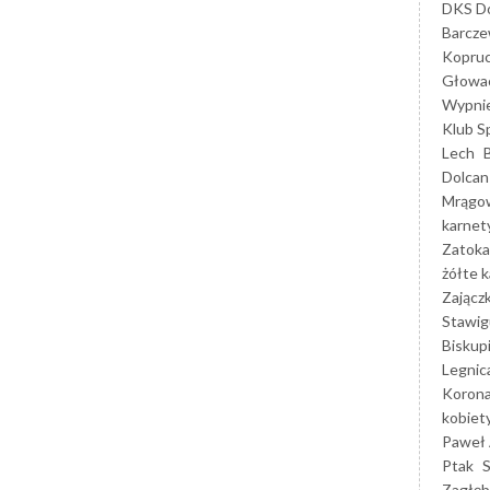
DKS Do
Barcz
Kopruc
Głowa
Wypni
Klub S
Lech
Dolcan
Mrągo
karnet
Zatoka
żółte k
Zającz
Stawig
Biskup
Legnic
Korona
kobiet
Paweł 
Ptak
Zagłęb