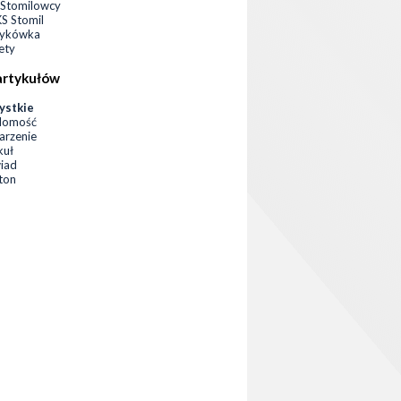
Stomilowcy
 Stomil
zykówka
ety
artykułów
ystkie
domość
rzenie
kuł
iad
eton