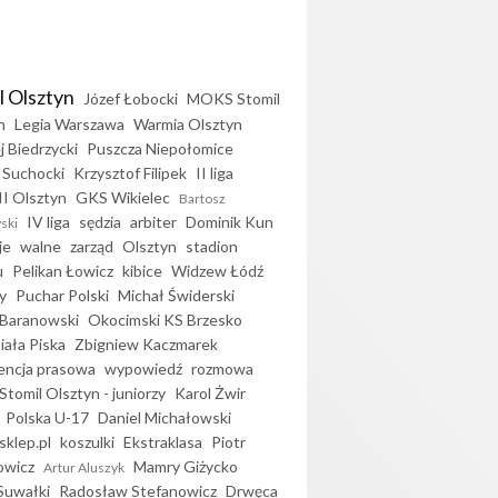
l Olsztyn
Józef Łobocki
MOKS Stomil
n
Legia Warszawa
Warmia Olsztyn
j Biedrzycki
Puszcza Niepołomice
 Suchocki
Krzysztof Filipek
II liga
II Olsztyn
GKS Wikielec
Bartosz
IV liga
sędzia
arbiter
Dominik Kun
ski
je
walne
zarząd
Olsztyn
stadion
u
Pelikan Łowicz
kibice
Widzew Łódź
y
Puchar Polski
Michał Świderski
Baranowski
Okocimski KS Brzesko
iała Piska
Zbigniew Kaczmarek
encja prasowa
wypowiedź
rozmowa
Stomil Olsztyn - juniorzy
Karol Żwir
Polska U-17
Daniel Michałowski
sklep.pl
koszulki
Ekstraklasa
Piotr
owicz
Mamry Giżycko
Artur Aluszyk
Suwałki
Radosław Stefanowicz
Drwęca