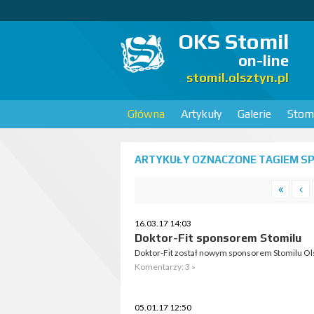
OKS Stomil
on-line
stomil.olsztyn.pl
Główna
Artykuły
Galerie
Stomi
ARTYKUŁY OZNACZONE TAGIEM SP
16.03.17 14:03
Doktor-Fit sponsorem Stomilu
Doktor-Fit został nowym sponsorem Stomilu Olszt
Komentarzy: 3 »
05.01.17 12:50