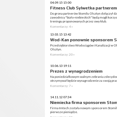
04.09.15 15:00
Fitness Club Sylwetka partnerem
Do grona partnerów Stomilu Olsztyn dołączył dzis
zawodnicy "biało-niebieskich" będą mogli korzys
treningu proponowanych przez owy klub.
Komentarzy: 4 »
13.03.15 13:42
Wod-Kan ponownie sponsorem S
Przedsiębiorstwo Wodociągów i Kanalizacji w O
Olsztyn.
Komentarzy: 20 »
10.06.13 19:11
Prezes z wynagrodzeniem
Na poniedziałkowym walnym zebraniu zdecydowa
otrzymywał będzie wynagrodzenie za swoją prac
Komentarzy: 7 »
14.11.12 07:34
Niemiecka firma sponsorem Stom
Firma Imtech została nowym sponsorem Stomilu 
pierwsze pieniądze.