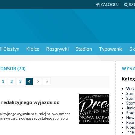
ZALOGUJ
SZ
l Olsztyn
Kibice
Rozgrywki
Stadion
Typowanie
Sk
ONSOR (70)
WYSZ
Kateg
1
2
3
4
Wsz
Stom
Stom
 redakcyjnego wyjazdu do
Stomi
Juni
Stad
akcyjnego wyjazdu na turniej halowy Amber
Nowy
olejne wsparcie od naszego stałego sponsora
Repr
Kibi
Inne