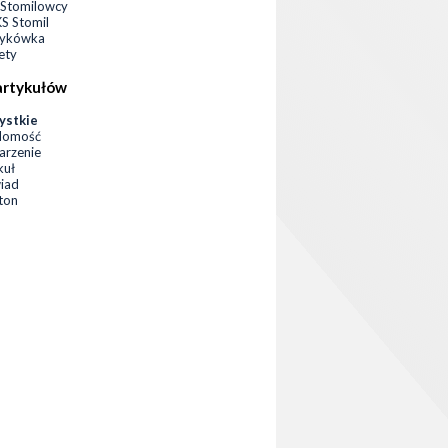
Stomilowcy
 Stomil
zykówka
ety
artykułów
ystkie
domość
rzenie
kuł
iad
eton