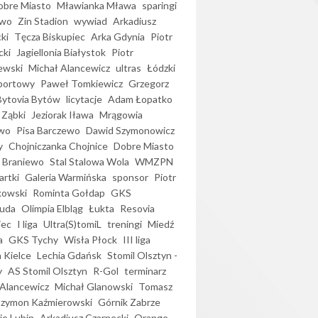
bre Miasto
Mławianka Mława
sparingi
ewo
Zin Stadion
wywiad
Arkadiusz
ki
Tęcza Biskupiec
Arka Gdynia
Piotr
cki
Jagiellonia Białystok
Piotr
ewski
Michał Alancewicz
ultras
Łódzki
portowy
Paweł Tomkiewicz
Grzegorz
Bytovia Bytów
licytacje
Adam Łopatko
 Ząbki
Jeziorak Iława
Mrągowia
wo
Pisa Barczewo
Dawid Szymonowicz
y
Chojniczanka Chojnice
Dobre Miasto
 Braniewo
Stal Stalowa Wola
WMZPN
artki
Galeria Warmińska
sponsor
Piotr
kowski
Rominta Gołdap
GKS
uda
Olimpia Elbląg
Łukta
Resovia
iec
I liga
Ultra(S)tomiL
treningi
Miedź
a
GKS Tychy
Wisła Płock
III liga
 Kielce
Lechia Gdańsk
Stomil Olsztyn -
y
AS Stomil Olsztyn
R-Gol
terminarz
Alancewicz
Michał Glanowski
Tomasz
Szymon Kaźmierowski
Górnik Zabrze
ie Lubin
Arkadiusz Czarnecki
Orange