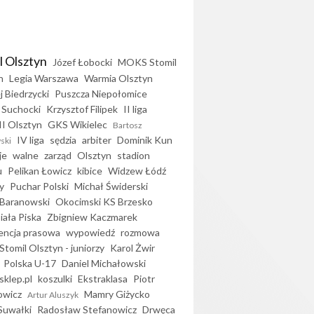
l Olsztyn
Józef Łobocki
MOKS Stomil
n
Legia Warszawa
Warmia Olsztyn
j Biedrzycki
Puszcza Niepołomice
 Suchocki
Krzysztof Filipek
II liga
II Olsztyn
GKS Wikielec
Bartosz
IV liga
sędzia
arbiter
Dominik Kun
ski
je
walne
zarząd
Olsztyn
stadion
u
Pelikan Łowicz
kibice
Widzew Łódź
y
Puchar Polski
Michał Świderski
Baranowski
Okocimski KS Brzesko
iała Piska
Zbigniew Kaczmarek
encja prasowa
wypowiedź
rozmowa
Stomil Olsztyn - juniorzy
Karol Żwir
Polska U-17
Daniel Michałowski
sklep.pl
koszulki
Ekstraklasa
Piotr
owicz
Mamry Giżycko
Artur Aluszyk
Suwałki
Radosław Stefanowicz
Drwęca