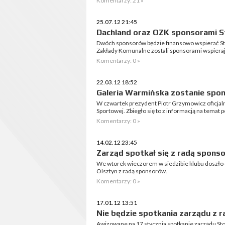
Komentarzy: 21 »
25.07.12 21:45
Dachland oraz OZK sponsorami S
Dwóch sponsorów będzie finansowo wspierać Sto
Zakłady Komunalne zostali sponsorami wspiera
Komentarzy: 0 »
22.03.12 18:52
Galeria Warmińska zostanie spo
W czwartek prezydent Piotr Grzymowicz oficjaln
Sportowej. Zbiegło się to z informacją na temat 
Komentarzy: 0 »
14.02.12 23:45
Zarząd spotkał się z radą spons
We wtorek wieczorem w siedzibie klubu doszło 
Olsztyn z radą sponsorów.
Komentarzy: 0 »
17.01.12 13:51
Nie będzie spotkania zarządu z 
Awizowane na 17 stycznia spotkanie zarządu St