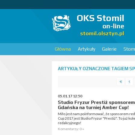
OKS Stomil
on-line
stomil.olsztyn.pl
Główna
Artykuły
Galerie
Stomi
ARTYKUŁY OZNACZONE TAGIEM SP
05.01.17 12:50
Studio Fryzur Prestiż sponsorem
Gdańska na turniej Amber Cup!
Miło jest nam poinformować, że sponsorem red
Cup 2017 jest Studio Fryzur "Prestiż". To już k
redakcyjnego!
Komentarzy: 0 »