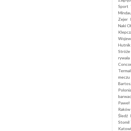
Sport
Mindau
Zejer
Naki O
Klepcz
Wojewó
Hutnik
Stróże
rywala
Concor
Termal
meczu
Bartos
Poloni
barwac
Paweł 
Raków
Śledź
Stomil 
Katow