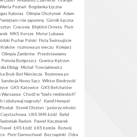
Warta Poznań
Bogdanka Łęczna
gas Kalonas
Olimpia Olsztynek
Adam
Pamiętam i nie zapomnę
Górnik Łęczna
lsztyn
Cracovia
Błękitni Orneta
Piotr
arek
MKS Korsze
Motor Lubawa
dzki Puchar Polski
Flota Świnoujście
 Kraków
rozmowa po meczu
Kolejarz
Olimpia Zambrów
Przedstawiamy
Polonia Bydgoszcz
Granica Kętrzyn
dia Elbląg
Michał Trzeciakiewicz
ica Bruk-Bet Nieciecza
Rozmowa po
Sandecja Nowy Sącz
Wiktor Biedrzycki
zyce
GKS Katowice
GKS Bełchatów
a Warszawa
Chodź w "biało-niebieskich"
h i zdobywaj nagrody!
Kamil Hempel
Piceluk
Stomil Olsztyn - juniorzy młodsi
 Częstochowa
UKS SMS Łódź
Rafał
Radomiak Radom
Paweł Kaczmarek
Travel
ŁKS Łódź
ŁKS Łomża
Rozwój
ice
Piotr Darmochwał
Bez napinki
Odra