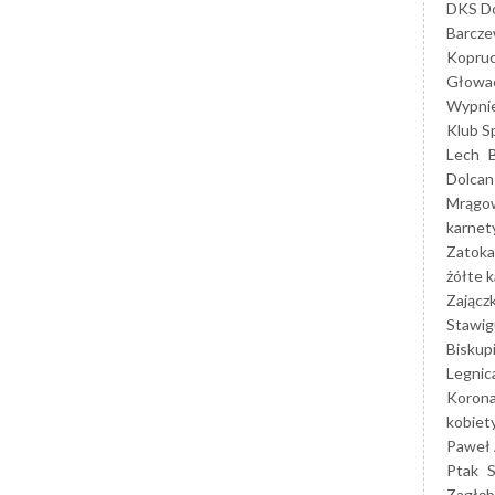
DKS Do
Barcz
Kopruc
Głowa
Wypni
Klub S
Lech
Dolcan
Mrągo
karnet
Zatoka
żółte k
Zającz
Stawig
Biskup
Legnic
Korona
kobiet
Paweł 
Ptak
Zagłęb