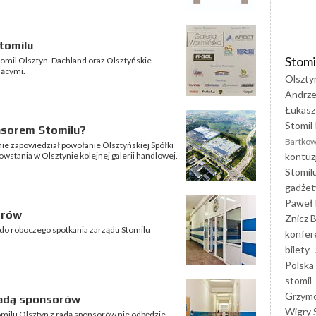
tomilu
Stomi
mil Olsztyn. Dachland oraz Olsztyńskie
jącymi.
Olszty
Andrze
Łukasz
Stomil 
nsorem Stomilu?
Bartkow
ie zapowiedział powołanie Olsztyńskiej Spółki
kontuz
powstania w Olsztynie kolejnej galerii handlowej.
Stomil
gadżet
Paweł 
orów
Znicz B
do roboczego spotkania zarządu Stomilu
konfer
bilety
Polska
stomil-
Grzym
radą sponsorów
Wigry 
omilu Olsztyn z radą sponsorów nie odbędzie