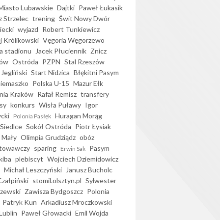
iasto Lubawskie
Dajtki
Paweł Łukasik
 Strzelec
trening
Świt Nowy Dwór
ecki
wyjazd
Robert Tunkiewicz
j Królikowski
Vęgoria Węgorzewo
 stadionu
Jacek Płuciennik
Znicz
ków
Ostróda
PZPN
Stal Rzeszów
Jegliński
Start Nidzica
Błękitni Pasym
Siemaszko
Polska U-15
Mazur Ełk
nia Kraków
Rafał Remisz
transfery
sy
konkurs
Wisła Puławy
Igor
ycki
Huragan Morąg
Polonia Pasłęk
Siedlce
Sokół Ostróda
Piotr Łysiak
 Mały
Olimpia Grudziądz
obóz
otowawczy
sparing
Pasym
Erwin Sak
kiba
plebiscyt
Wojciech Dziemidowicz
Michał Leszczyński
Janusz Bucholc
Czałpiński
stomil.olsztyn.pl
Sylwester
zewski
Zawisza Bydgoszcz
Polonia
Patryk Kun
Arkadiusz Mroczkowski
Lublin
Paweł Głowacki
Emil Wojda