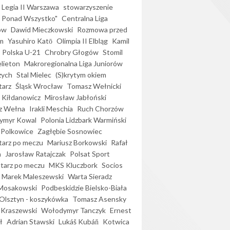
Legia II Warszawa
stowarzyszenie
l Ponad Wszystko"
Centralna Liga
ów
Dawid Mieczkowski
Rozmowa przed
m
Yasuhiro Katō
Olimpia II Elbląg
Kamil
Polska U-21
Chrobry Głogów
Stomil
elieton
Makroregionalna Liga Juniorów
zych
Stal Mielec
(S)krytym okiem
arz
Śląsk Wrocław
Tomasz Wełnicki
 Kiłdanowicz
Mirosław Jabłoński
z Wełna
Irakli Meschia
Ruch Chorzów
ymyr Kowal
Polonia Lidzbark Warmiński
 Polkowice
Zagłębie Sosnowiec
arz po meczu
Mariusz Borkowski
Rafał
a
Jarosław Ratajczak
Polsat Sport
arz po meczu
MKS Kluczbork
Socios
Marek Maleszewski
Warta Sieradz
Mosakowski
Podbeskidzie Bielsko-Biała
 Olsztyn - koszykówka
Tomasz Asensky
 Kraszewski
Wołodymyr Tanczyk
Ernest
ł
Adrian Stawski
Lukáš Kubáň
Kotwica