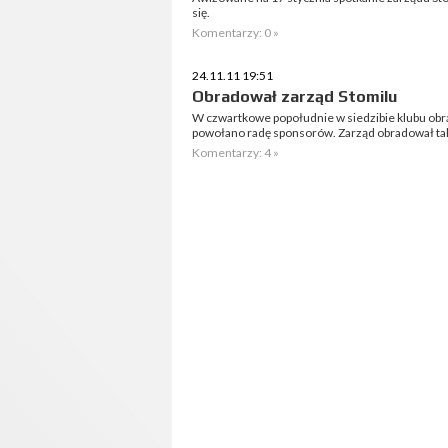
się.
Komentarzy: 0 »
24.11.11 19:51
Obradował zarząd Stomilu
W czwartkowe popołudnie w siedzibie klubu obra
powołano radę sponsorów. Zarząd obradował takż
Komentarzy: 4 »