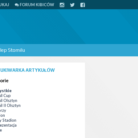
UKAJ
FORUM KIBICÓW
lep Stomilu
UKIWARKA ARTYKUŁÓW
orie
ystkie
il Cup
il Olsztyn
l II Olsztyn
orzy
ion
 Stadion
ezentacja
ce