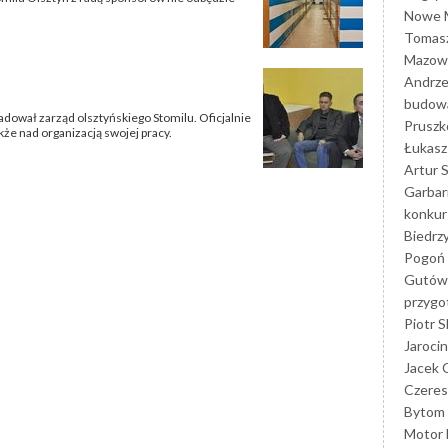
Nowe M
Tomasz
Mazowi
Andrze
budowa
dował zarząd olsztyńskiego Stomilu. Oficjalnie
Prusz
e nad organizacją swojej pracy.
Łukasz 
Artur 
Garbar
konkur
Biedrz
Pogoń 
Gutów
przyg
Piotr S
Jarocin
Jacek 
Czeres
Bytom
Motor 