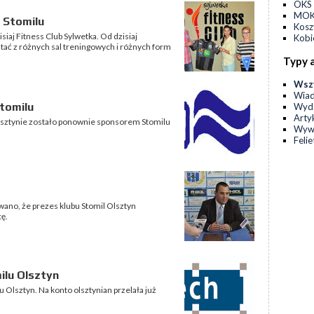
OKS 
MOKS
 Stomilu
Kos
iaj Fitness Club Sylwetka. Od dzisiaj
Kobi
tać z różnych sal treningowych i różnych form
Typy 
Wsz
Wia
tomilu
Wyda
Arty
lsztynie zostało ponownie sponsorem Stomilu
Wyw
Feli
no, że prezes klubu Stomil Olsztyn
ę.
ilu Olsztyn
Olsztyn. Na konto olsztynian przelała już