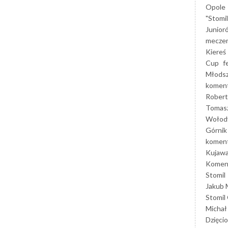
Opole
"Stomi
Junior
mecze
Kiereś
Cup
f
Młods
koment
Robert
Tomas
Wołod
Górnik
koment
Kujaw
Koment
Stomil
Jakub 
Stomil
Michał
Dzięcio