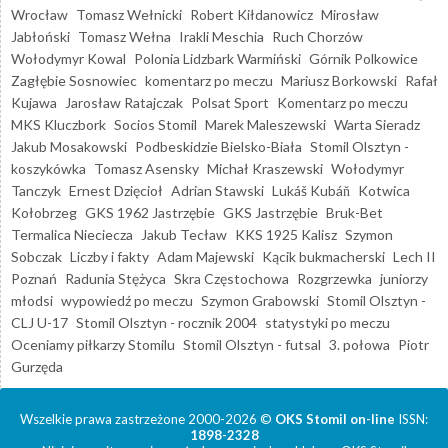
Wrocław
Tomasz Wełnicki
Robert Kiłdanowicz
Mirosław
Jabłoński
Tomasz Wełna
Irakli Meschia
Ruch Chorzów
Wołodymyr Kowal
Polonia Lidzbark Warmiński
Górnik Polkowice
Zagłębie Sosnowiec
komentarz po meczu
Mariusz Borkowski
Rafał
Kujawa
Jarosław Ratajczak
Polsat Sport
Komentarz po meczu
MKS Kluczbork
Socios Stomil
Marek Maleszewski
Warta Sieradz
Jakub Mosakowski
Podbeskidzie Bielsko-Biała
Stomil Olsztyn -
koszykówka
Tomasz Asensky
Michał Kraszewski
Wołodymyr
Tanczyk
Ernest Dzięcioł
Adrian Stawski
Lukáš Kubáň
Kotwica
Kołobrzeg
GKS 1962 Jastrzębie
GKS Jastrzębie
Bruk-Bet
Termalica Nieciecza
Jakub Tecław
KKS 1925 Kalisz
Szymon
Sobczak
Liczby i fakty
Adam Majewski
Kącik bukmacherski
Lech II
Poznań
Radunia Stężyca
Skra Częstochowa
Rozgrzewka
juniorzy
młodsi
wypowiedź po meczu
Szymon Grabowski
Stomil Olsztyn -
CLJ U-17
Stomil Olsztyn - rocznik 2004
statystyki po meczu
Oceniamy piłkarzy Stomilu
Stomil Olsztyn - futsal
3. połowa
Piotr
Gurzęda
Wszelkie prawa zastrzeżone 2000-2026 ©
OKS Stomil on-line
ISSN:
1898-2328