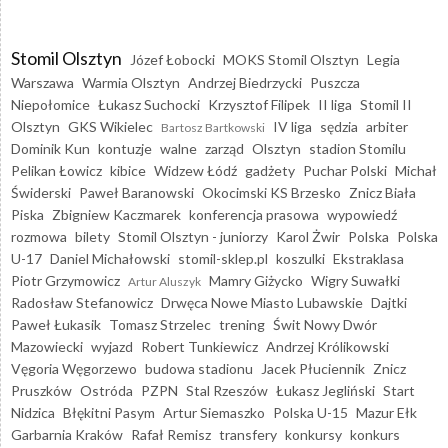
Stomil Olsztyn
Józef Łobocki
MOKS Stomil Olsztyn
Legia
Warszawa
Warmia Olsztyn
Andrzej Biedrzycki
Puszcza
Niepołomice
Łukasz Suchocki
Krzysztof Filipek
II liga
Stomil II
Olsztyn
GKS Wikielec
IV liga
sędzia
arbiter
Bartosz Bartkowski
Dominik Kun
kontuzje
walne
zarząd
Olsztyn
stadion Stomilu
Pelikan Łowicz
kibice
Widzew Łódź
gadżety
Puchar Polski
Michał
Świderski
Paweł Baranowski
Okocimski KS Brzesko
Znicz Biała
Piska
Zbigniew Kaczmarek
konferencja prasowa
wypowiedź
rozmowa
bilety
Stomil Olsztyn - juniorzy
Karol Żwir
Polska
Polska
U-17
Daniel Michałowski
stomil-sklep.pl
koszulki
Ekstraklasa
Piotr Grzymowicz
Mamry Giżycko
Wigry Suwałki
Artur Aluszyk
Radosław Stefanowicz
Drwęca Nowe Miasto Lubawskie
Dajtki
Paweł Łukasik
Tomasz Strzelec
trening
Świt Nowy Dwór
Mazowiecki
wyjazd
Robert Tunkiewicz
Andrzej Królikowski
Vęgoria Węgorzewo
budowa stadionu
Jacek Płuciennik
Znicz
Pruszków
Ostróda
PZPN
Stal Rzeszów
Łukasz Jegliński
Start
Nidzica
Błękitni Pasym
Artur Siemaszko
Polska U-15
Mazur Ełk
Garbarnia Kraków
Rafał Remisz
transfery
konkursy
konkurs