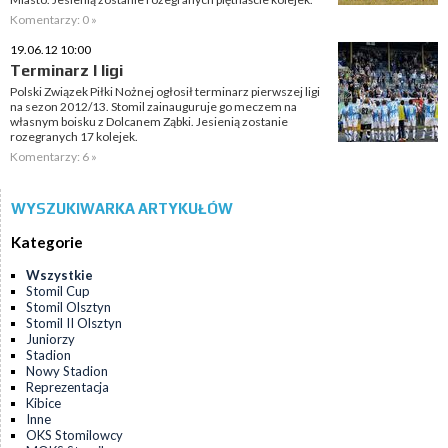
Komentarzy: 0 »
19.06.12 10:00
Terminarz I ligi
Polski Związek Piłki Nożnej ogłosił terminarz pierwszej ligi
na sezon 2012/13. Stomil zainauguruje go meczem na
własnym boisku z Dolcanem Ząbki. Jesienią zostanie
rozegranych 17 kolejek.
Komentarzy: 6 »
WYSZUKIWARKA ARTYKUŁÓW
Kategorie
Wszystkie
Stomil Cup
Stomil Olsztyn
Stomil II Olsztyn
Juniorzy
Stadion
Nowy Stadion
Reprezentacja
Kibice
Inne
OKS Stomilowcy