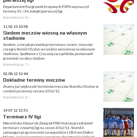
pierwszej ligi
Departament Rozgrywek Krajowych PZPN wyznaczył
terminy 33. i 34. kolejki pierwszej ligi.
Komentarzy: 0 »
11.02.13 10:58
Siedem meczów wiosną na własnym
stadionie
Siedem, a nie jak przewiduje terminarz osiem, meczów
rozegra Stomil Olsztyn w rundzie wiosennej na własnym
stadionie. Spotkanie z Cracovią zarząd klubu postanowił
przenieść na obcy stadion.
Komentarzy: 7 »
02.08.12 12:44
Dokładne terminy meczów
Znamy już większość terminów meczów Stomilu Olsztyn w
rundzie jesiennej sezonu 2012/13.
Komentarzy: 3 »
19.07.12 15:51
Terminarz IV ligi
Warmińsko-Mazurski Związek Piłki Nożnej przedstawił
terminarz czwartej ligi na sezon 2012/13. Stomil II
zainauguruje go meczem na wyjeździe z DKS-em Dobre
Miasto. Jesienią zostanie rozegranych piętnaście kolejek.