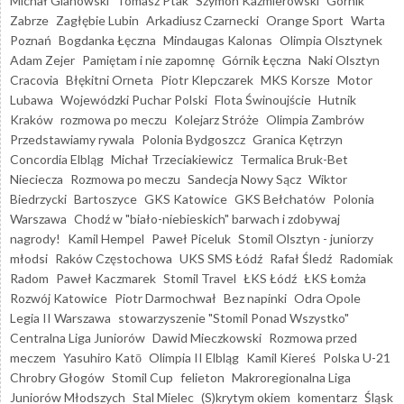
Michał Glanowski
Tomasz Ptak
Szymon Kaźmierowski
Górnik
Zabrze
Zagłębie Lubin
Arkadiusz Czarnecki
Orange Sport
Warta
Poznań
Bogdanka Łęczna
Mindaugas Kalonas
Olimpia Olsztynek
Adam Zejer
Pamiętam i nie zapomnę
Górnik Łęczna
Naki Olsztyn
Cracovia
Błękitni Orneta
Piotr Klepczarek
MKS Korsze
Motor
Lubawa
Wojewódzki Puchar Polski
Flota Świnoujście
Hutnik
Kraków
rozmowa po meczu
Kolejarz Stróże
Olimpia Zambrów
Przedstawiamy rywala
Polonia Bydgoszcz
Granica Kętrzyn
Concordia Elbląg
Michał Trzeciakiewicz
Termalica Bruk-Bet
Nieciecza
Rozmowa po meczu
Sandecja Nowy Sącz
Wiktor
Biedrzycki
Bartoszyce
GKS Katowice
GKS Bełchatów
Polonia
Warszawa
Chodź w "biało-niebieskich" barwach i zdobywaj
nagrody!
Kamil Hempel
Paweł Piceluk
Stomil Olsztyn - juniorzy
młodsi
Raków Częstochowa
UKS SMS Łódź
Rafał Śledź
Radomiak
Radom
Paweł Kaczmarek
Stomil Travel
ŁKS Łódź
ŁKS Łomża
Rozwój Katowice
Piotr Darmochwał
Bez napinki
Odra Opole
Legia II Warszawa
stowarzyszenie "Stomil Ponad Wszystko"
Centralna Liga Juniorów
Dawid Mieczkowski
Rozmowa przed
meczem
Yasuhiro Katō
Olimpia II Elbląg
Kamil Kiereś
Polska U-21
Chrobry Głogów
Stomil Cup
felieton
Makroregionalna Liga
Juniorów Młodszych
Stal Mielec
(S)krytym okiem
komentarz
Śląsk