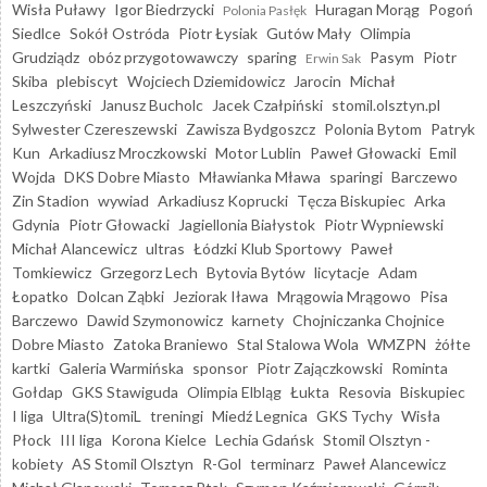
Wisła Puławy
Igor Biedrzycki
Huragan Morąg
Pogoń
Polonia Pasłęk
Siedlce
Sokół Ostróda
Piotr Łysiak
Gutów Mały
Olimpia
Grudziądz
obóz przygotowawczy
sparing
Pasym
Piotr
Erwin Sak
Skiba
plebiscyt
Wojciech Dziemidowicz
Jarocin
Michał
Leszczyński
Janusz Bucholc
Jacek Czałpiński
stomil.olsztyn.pl
Sylwester Czereszewski
Zawisza Bydgoszcz
Polonia Bytom
Patryk
Kun
Arkadiusz Mroczkowski
Motor Lublin
Paweł Głowacki
Emil
Wojda
DKS Dobre Miasto
Mławianka Mława
sparingi
Barczewo
Zin Stadion
wywiad
Arkadiusz Koprucki
Tęcza Biskupiec
Arka
Gdynia
Piotr Głowacki
Jagiellonia Białystok
Piotr Wypniewski
Michał Alancewicz
ultras
Łódzki Klub Sportowy
Paweł
Tomkiewicz
Grzegorz Lech
Bytovia Bytów
licytacje
Adam
Łopatko
Dolcan Ząbki
Jeziorak Iława
Mrągowia Mrągowo
Pisa
Barczewo
Dawid Szymonowicz
karnety
Chojniczanka Chojnice
Dobre Miasto
Zatoka Braniewo
Stal Stalowa Wola
WMZPN
żółte
kartki
Galeria Warmińska
sponsor
Piotr Zajączkowski
Rominta
Gołdap
GKS Stawiguda
Olimpia Elbląg
Łukta
Resovia
Biskupiec
I liga
Ultra(S)tomiL
treningi
Miedź Legnica
GKS Tychy
Wisła
Płock
III liga
Korona Kielce
Lechia Gdańsk
Stomil Olsztyn -
kobiety
AS Stomil Olsztyn
R-Gol
terminarz
Paweł Alancewicz