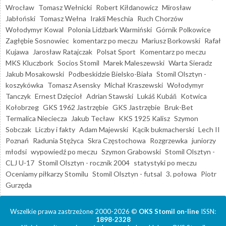
Wrocław
Tomasz Wełnicki
Robert Kiłdanowicz
Mirosław
Jabłoński
Tomasz Wełna
Irakli Meschia
Ruch Chorzów
Wołodymyr Kowal
Polonia Lidzbark Warmiński
Górnik Polkowice
Zagłębie Sosnowiec
komentarz po meczu
Mariusz Borkowski
Rafał
Kujawa
Jarosław Ratajczak
Polsat Sport
Komentarz po meczu
MKS Kluczbork
Socios Stomil
Marek Maleszewski
Warta Sieradz
Jakub Mosakowski
Podbeskidzie Bielsko-Biała
Stomil Olsztyn -
koszykówka
Tomasz Asensky
Michał Kraszewski
Wołodymyr
Tanczyk
Ernest Dzięcioł
Adrian Stawski
Lukáš Kubáň
Kotwica
Kołobrzeg
GKS 1962 Jastrzębie
GKS Jastrzębie
Bruk-Bet
Termalica Nieciecza
Jakub Tecław
KKS 1925 Kalisz
Szymon
Sobczak
Liczby i fakty
Adam Majewski
Kącik bukmacherski
Lech II
Poznań
Radunia Stężyca
Skra Częstochowa
Rozgrzewka
juniorzy
młodsi
wypowiedź po meczu
Szymon Grabowski
Stomil Olsztyn -
CLJ U-17
Stomil Olsztyn - rocznik 2004
statystyki po meczu
Oceniamy piłkarzy Stomilu
Stomil Olsztyn - futsal
3. połowa
Piotr
Gurzęda
Wszelkie prawa zastrzeżone 2000-2026 ©
OKS Stomil on-line
ISSN:
1898-2328