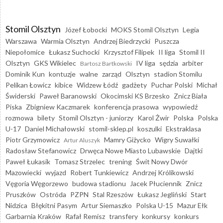
Stomil Olsztyn
Józef Łobocki
MOKS Stomil Olsztyn
Legia
Warszawa
Warmia Olsztyn
Andrzej Biedrzycki
Puszcza
Niepołomice
Łukasz Suchocki
Krzysztof Filipek
II liga
Stomil II
Olsztyn
GKS Wikielec
IV liga
sędzia
arbiter
Bartosz Bartkowski
Dominik Kun
kontuzje
walne
zarząd
Olsztyn
stadion Stomilu
Pelikan Łowicz
kibice
Widzew Łódź
gadżety
Puchar Polski
Michał
Świderski
Paweł Baranowski
Okocimski KS Brzesko
Znicz Biała
Piska
Zbigniew Kaczmarek
konferencja prasowa
wypowiedź
rozmowa
bilety
Stomil Olsztyn - juniorzy
Karol Żwir
Polska
Polska
U-17
Daniel Michałowski
stomil-sklep.pl
koszulki
Ekstraklasa
Piotr Grzymowicz
Mamry Giżycko
Wigry Suwałki
Artur Aluszyk
Radosław Stefanowicz
Drwęca Nowe Miasto Lubawskie
Dajtki
Paweł Łukasik
Tomasz Strzelec
trening
Świt Nowy Dwór
Mazowiecki
wyjazd
Robert Tunkiewicz
Andrzej Królikowski
Vęgoria Węgorzewo
budowa stadionu
Jacek Płuciennik
Znicz
Pruszków
Ostróda
PZPN
Stal Rzeszów
Łukasz Jegliński
Start
Nidzica
Błękitni Pasym
Artur Siemaszko
Polska U-15
Mazur Ełk
Garbarnia Kraków
Rafał Remisz
transfery
konkursy
konkurs