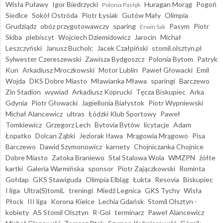
Wisła Puławy
Igor Biedrzycki
Huragan Morąg
Pogoń
Polonia Pasłęk
Siedlce
Sokół Ostróda
Piotr Łysiak
Gutów Mały
Olimpia
Grudziądz
obóz przygotowawczy
sparing
Pasym
Piotr
Erwin Sak
Skiba
plebiscyt
Wojciech Dziemidowicz
Jarocin
Michał
Leszczyński
Janusz Bucholc
Jacek Czałpiński
stomil.olsztyn.pl
Sylwester Czereszewski
Zawisza Bydgoszcz
Polonia Bytom
Patryk
Kun
Arkadiusz Mroczkowski
Motor Lublin
Paweł Głowacki
Emil
Wojda
DKS Dobre Miasto
Mławianka Mława
sparingi
Barczewo
Zin Stadion
wywiad
Arkadiusz Koprucki
Tęcza Biskupiec
Arka
Gdynia
Piotr Głowacki
Jagiellonia Białystok
Piotr Wypniewski
Michał Alancewicz
ultras
Łódzki Klub Sportowy
Paweł
Tomkiewicz
Grzegorz Lech
Bytovia Bytów
licytacje
Adam
Łopatko
Dolcan Ząbki
Jeziorak Iława
Mrągowia Mrągowo
Pisa
Barczewo
Dawid Szymonowicz
karnety
Chojniczanka Chojnice
Dobre Miasto
Zatoka Braniewo
Stal Stalowa Wola
WMZPN
żółte
kartki
Galeria Warmińska
sponsor
Piotr Zajączkowski
Rominta
Gołdap
GKS Stawiguda
Olimpia Elbląg
Łukta
Resovia
Biskupiec
I liga
Ultra(S)tomiL
treningi
Miedź Legnica
GKS Tychy
Wisła
Płock
III liga
Korona Kielce
Lechia Gdańsk
Stomil Olsztyn -
kobiety
AS Stomil Olsztyn
R-Gol
terminarz
Paweł Alancewicz