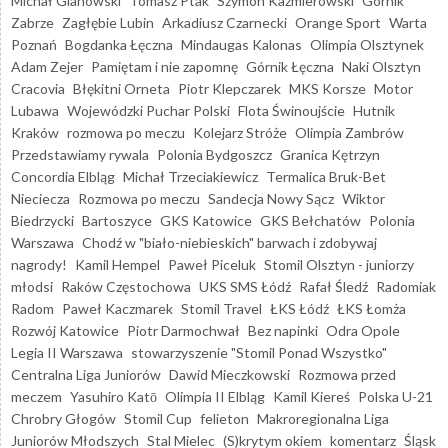
Michał Glanowski
Tomasz Ptak
Szymon Kaźmierowski
Górnik
Zabrze
Zagłębie Lubin
Arkadiusz Czarnecki
Orange Sport
Warta
Poznań
Bogdanka Łęczna
Mindaugas Kalonas
Olimpia Olsztynek
Adam Zejer
Pamiętam i nie zapomnę
Górnik Łęczna
Naki Olsztyn
Cracovia
Błękitni Orneta
Piotr Klepczarek
MKS Korsze
Motor
Lubawa
Wojewódzki Puchar Polski
Flota Świnoujście
Hutnik
Kraków
rozmowa po meczu
Kolejarz Stróże
Olimpia Zambrów
Przedstawiamy rywala
Polonia Bydgoszcz
Granica Kętrzyn
Concordia Elbląg
Michał Trzeciakiewicz
Termalica Bruk-Bet
Nieciecza
Rozmowa po meczu
Sandecja Nowy Sącz
Wiktor
Biedrzycki
Bartoszyce
GKS Katowice
GKS Bełchatów
Polonia
Warszawa
Chodź w "biało-niebieskich" barwach i zdobywaj
nagrody!
Kamil Hempel
Paweł Piceluk
Stomil Olsztyn - juniorzy
młodsi
Raków Częstochowa
UKS SMS Łódź
Rafał Śledź
Radomiak
Radom
Paweł Kaczmarek
Stomil Travel
ŁKS Łódź
ŁKS Łomża
Rozwój Katowice
Piotr Darmochwał
Bez napinki
Odra Opole
Legia II Warszawa
stowarzyszenie "Stomil Ponad Wszystko"
Centralna Liga Juniorów
Dawid Mieczkowski
Rozmowa przed
meczem
Yasuhiro Katō
Olimpia II Elbląg
Kamil Kiereś
Polska U-21
Chrobry Głogów
Stomil Cup
felieton
Makroregionalna Liga
Juniorów Młodszych
Stal Mielec
(S)krytym okiem
komentarz
Śląsk