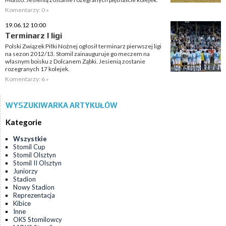
Komentarzy: 0 »
19.06.12 10:00
Terminarz I ligi
Polski Związek Piłki Nożnej ogłosił terminarz pierwszej ligi
na sezon 2012/13. Stomil zainauguruje go meczem na
własnym boisku z Dolcanem Ząbki. Jesienią zostanie
rozegranych 17 kolejek.
Komentarzy: 6 »
WYSZUKIWARKA ARTYKUŁÓW
Kategorie
Wszystkie
Stomil Cup
Stomil Olsztyn
Stomil II Olsztyn
Juniorzy
Stadion
Nowy Stadion
Reprezentacja
Kibice
Inne
OKS Stomilowcy