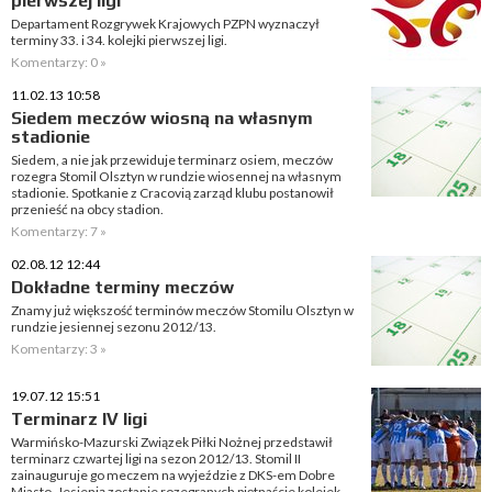
pierwszej ligi
Departament Rozgrywek Krajowych PZPN wyznaczył
terminy 33. i 34. kolejki pierwszej ligi.
Komentarzy: 0 »
11.02.13 10:58
Siedem meczów wiosną na własnym
stadionie
Siedem, a nie jak przewiduje terminarz osiem, meczów
rozegra Stomil Olsztyn w rundzie wiosennej na własnym
stadionie. Spotkanie z Cracovią zarząd klubu postanowił
przenieść na obcy stadion.
Komentarzy: 7 »
02.08.12 12:44
Dokładne terminy meczów
Znamy już większość terminów meczów Stomilu Olsztyn w
rundzie jesiennej sezonu 2012/13.
Komentarzy: 3 »
19.07.12 15:51
Terminarz IV ligi
Warmińsko-Mazurski Związek Piłki Nożnej przedstawił
terminarz czwartej ligi na sezon 2012/13. Stomil II
zainauguruje go meczem na wyjeździe z DKS-em Dobre
Miasto. Jesienią zostanie rozegranych piętnaście kolejek.