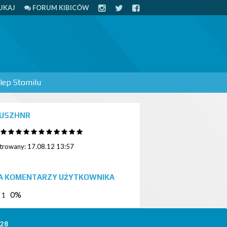
UKAJ
FORUM KIBICÓW
lep Stomilu
USZHNR
strowany: 17.08.12 13:57
A KOMENTARZY UŻYTKOWNIKA
0%
1
328