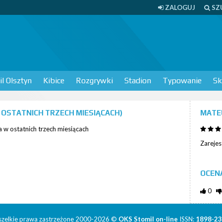
ZALOGUJ
SZ
l Olsztyn
Kibice
Rozgrywki
Stadion
Typowanie
Sk
OSTATNICH TRZECH MIESIĄCACH)
MATE
 w ostatnich trzech miesiącach
Zareje
OCEN
0
zelkie prawa zastrzeżone 2000-2026 ©
OKS Stomil on-line
ISSN:
1898-2