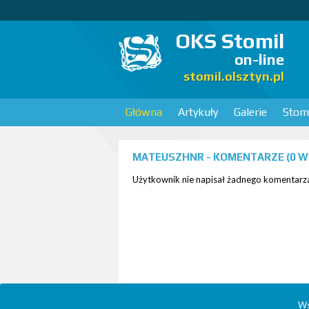
OKS Stomil
on-line
stomil.olsztyn.pl
Główna
Artykuły
Galerie
Stomi
MATEUSZHNR - KOMENTARZE (0 W 
Użytkownik nie napisał żadnego komentarza
Ws