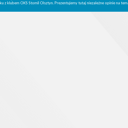
ku z klubem OKS Stomil Olsztyn. Prezentujemy tutaj niezależne opinie na tema