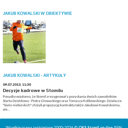
JAKUB KOWALSKI W OBIEKTYWIE
JAKUB KOWALSKI - ARTYKUŁY
09.07.2013, 11:30
Decyzje kadrowe w Stomilu
Ponadto wiadomo, że Stomil zrezygnował z pozyskania dwóch zawodników
Startu Działdowo - Piotra Głowackiego oraz Tomasza Kolibowskiego. Działacze
"biało-niebieskich" złożyli propozycję kontraktu także Jakubowi Kowalskiemu,
ale...
Wszelkie prawa zastrzeżone 2000-2026 ©
OKS Stomil on-line
ISSN: