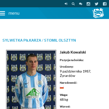
menu
SYLWETKA PIŁKARZA /
STOMIL OLSZTYN
Jakub Kowalski
Pozycja na boisku:
Urodzony:
9 października 1987,
Żyrardów
Narodowość:
Waga:
68 kg
Wzrost: