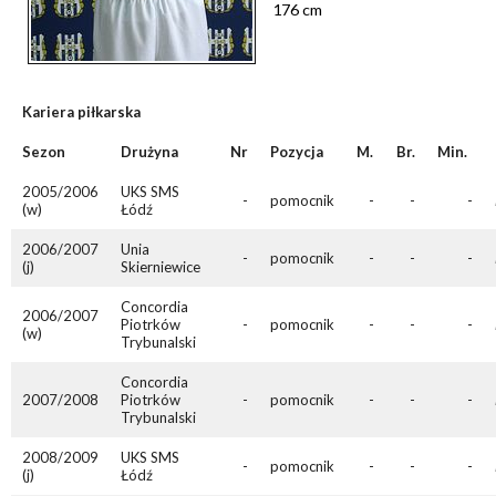
176 cm
Kariera piłkarska
Sezon
Drużyna
Nr
Pozycja
M.
Br.
Min.
2005/2006
UKS SMS
-
pomocnik
-
-
-
(w)
Łódź
2006/2007
Unia
-
pomocnik
-
-
-
(j)
Skierniewice
Concordia
2006/2007
Piotrków
-
pomocnik
-
-
-
(w)
Trybunalski
Concordia
2007/2008
Piotrków
-
pomocnik
-
-
-
Trybunalski
2008/2009
UKS SMS
-
pomocnik
-
-
-
(j)
Łódź