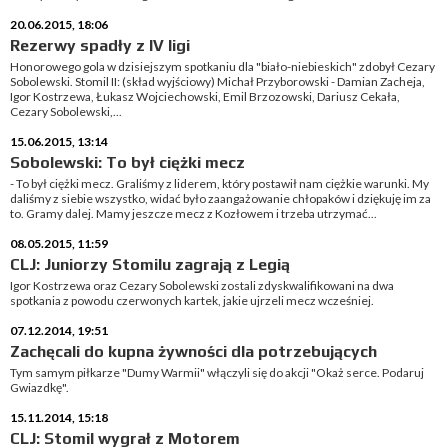
20.06.2015, 18:06
Rezerwy spadły z IV ligi
Honorowego gola w dzisiejszym spotkaniu dla "biało-niebieskich" zdobył Cezary
Sobolewski. Stomil II: (skład wyjściowy) Michał Przyborowski - Damian Zacheja,
Igor Kostrzewa, Łukasz Wojciechowski, Emil Brzozowski, Dariusz Cekała,
Cezary Sobolewski,...
15.06.2015, 13:14
Sobolewski: To był ciężki mecz
- To był ciężki mecz. Graliśmy z liderem, który postawił nam ciężkie warunki. My
daliśmy z siebie wszystko, widać było zaangażowanie chłopaków i dziękuję im za
to. Gramy dalej. Mamy jeszcze mecz z Kozłowem i trzeba utrzymać...
08.05.2015, 11:59
CLJ: Juniorzy Stomilu zagrają z Legią
Igor Kostrzewa oraz Cezary Sobolewski zostali zdyskwalifikowani na dwa
spotkania z powodu czerwonych kartek, jakie ujrzeli mecz wcześniej.
07.12.2014, 19:51
Zachęcali do kupna żywności dla potrzebujących
Tym samym piłkarze "Dumy Warmii" włączyli się do akcji "Okaż serce. Podaruj
Gwiazdkę".
15.11.2014, 15:18
CLJ: Stomil wygrał z Motorem