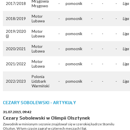
Mrągowia
2017/2018
-
pomocnik
-
-
-
Liga
Mrągowo
Motor
2018/2019
-
pomocnik
-
-
-
Liga
Lubawa
2019/2020
Motor
-
pomocnik
-
-
-
Liga
(j)
Lubawa
Motor
2020/2021
-
pomocnik
-
-
-
Liga
Lubawa
Motor
2021/2022
-
pomocnik
-
-
-
Liga
Lubawa
Polonia
2022/2023
Lidzbark
-
pomocnik
-
-
-
Liga
Warmiński
CEZARY SOBOLEWSKI - ARTYKUŁY
31.07.2015, 09:42
Cezary Sobolewski w Olimpii Olsztynek
Zawodnik w minionym sezonie znajdował się w szerokiej kadrze Stomilu
Olsztyn. W tym czasie zagrał w czterech meczach I ligi.