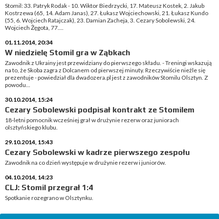
Stomil: 33. Patryk Rodak - 10. Wiktor Biedrzycki, 17. Mateusz Kostek, 2. Jakub
Kostrzewa (65, 14. Adam Janas), 27. Łukasz Wojciechowski, 21. Łukasz Kundo
(55, 6. Wojciech Ratajczak), 23. Damian Zacheja, 3. Cezary Sobolewski, 24.
Wojciech Żęgota, 77....
01.11.2014, 20:34
W niedzielę Stomil gra w Ząbkach
Zawodnik z Ukrainy jest przewidziany do pierwszego składu. - Treningi wskazują
na to, że Skoba zagra z Dolcanem od pierwszej minuty. Rzeczywiście nieźle się
prezentuje - powiedział dla dwadozera.pl jest z zawodników Stomilu Olsztyn. Z
powodu...
30.10.2014, 15:24
Cezary Sobolewski podpisał kontrakt ze Stomilem
18-letni pomocnik wcześniej grał w drużynie rezerw oraz juniorach
olsztyńskiego klubu.
29.10.2014, 15:43
Cezary Sobolewski w kadrze pierwszego zespołu
Zawodnik na co dzień występuje w drużynie rezerw i juniorów.
04.10.2014, 14:23
CLJ: Stomil przegrał 1:4
Spotkanie rozegrano w Olsztynku.