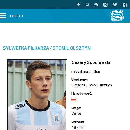
menu
SYLWETKA PIŁKARZA /
STOMIL OLSZTYN
Cezary Sobolewski
Pozycja na boisku:
Urodzony:
9 marca 1996, Olsztyn
Narodowość:
Waga:
76 kg
Wzrost:
187 cm