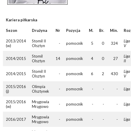
Kariera piłkarska
Sezon
Drużyna
Nr
Pozycja
M.
Br.
Min.
Roz
2013/2014
Stomil II
Liga
-
pomocnik
5
0
324
(w)
Olsztyn
V
Stomil
Liga
2014/2015
14
pomocnik
4
0
27
Olsztyn
II
Stomil II
Liga
2014/2015
-
pomocnik
6
2
430
Olsztyn
V
2015/2016
Olimpia
-
pomocnik
-
-
-
Liga
(j)
Olsztynek
2015/2016
Mrągowia
-
pomocnik
-
-
-
Liga
(w)
Mrągowo
Mrągowia
2016/2017
-
pomocnik
-
-
-
Liga
Mrągowo