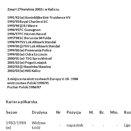
Zmarł 27 kwietnia 2003 r. w Kaliszu.
1991/92 (w) Koninklijke Sint-Truidense VV
1992/93 Royal Charleroi SC
1993/94 (j) RJ Wavre
1994/95 FC Gueugnon
1996/97 FC Hessen Kassel
1997/98 SC Borussia 04 Fulda
1998/99 FSV Lok Altmark Stendal
1999/00 (j) FSV Lok Altmark Stendal
1999/00 (w) Pomerania Police
1999/00 (w) Odra Szczecin
2000/01 (w) TSG Sprockhövel
2001/02 (w) Pogoń Leżajsk
2002/03 (j) Skawinka Skawina
2002/03 (w) KKS Kalisz
3. miejsce na mistrzostwach Europy U-18 - 1984
mistrzostwo Polski 1990/91
Puchar Polski 1986/87
Kariera piłkarska
Sezon
Drużyna
Nr
Pozycja
M.
Br.
Min.
Roz
1983/1984
Widzew
-
napastnik
-
-
-
Liga
(w)
Łódź