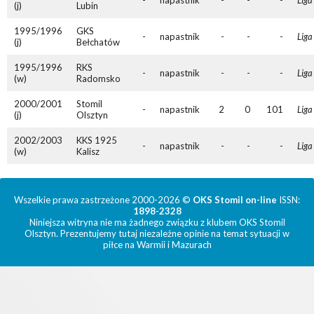
-
napastnik
-
-
-
Liga
(j)
Lubin
1995/1996
GKS
-
napastnik
-
-
-
Liga
(j)
Bełchatów
1995/1996
RKS
-
napastnik
-
-
-
Liga
(w)
Radomsko
2000/2001
Stomil
-
napastnik
2
0
101
Liga
(j)
Olsztyn
2002/2003
KKS 1925
-
napastnik
-
-
-
Liga
(w)
Kalisz
Wszelkie prawa zastrzeżone 2000-2026 ©
OKS Stomil on-line
ISSN:
1898-2328
Niniejsza witryna nie ma żadnego związku z klubem OKS Stomil
Olsztyn. Prezentujemy tutaj niezależne opinie na temat sytuacji w
piłce na Warmii i Mazurach