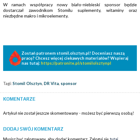
W ramach współpracy nowy biało-niebieski sponsor będzie
dostarczał zawodnikom Stomilu suplementy, witaminy oraz
niezbędne makro i mikroelementy.
Zostań patronem stomil.olsztyn.pl! Doceniasz naszą
pracę? Chcesz więcej ciekawych materiałów? Wspieraj
nas tutaj:
https://patronite.pl/stomilolsztynpl
Tagi:
Stomil Olsztyn
,
DR Vita
,
sponsor
KOMENTARZE
Artykuł nie został jeszcze skomentowany - możesz być pierwszą osobą!
DODAJ SWÓJ KOMENTARZ
Musisz być zalogowany, aby dodać komentarz. Zaloguj się
tutaj
.