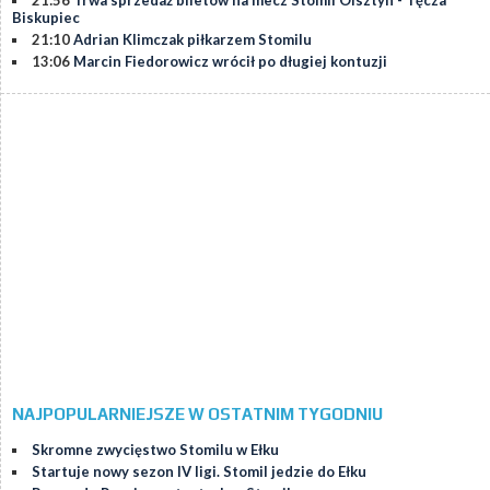
21:56
Trwa sprzedaż biletów na mecz Stomil Olsztyn - Tęcza
Biskupiec
21:10
Adrian Klimczak piłkarzem Stomilu
13:06
Marcin Fiedorowicz wrócił po długiej kontuzji
NAJPOPULARNIEJSZE W OSTATNIM TYGODNIU
Skromne zwycięstwo Stomilu w Ełku
Startuje nowy sezon IV ligi. Stomil jedzie do Ełku