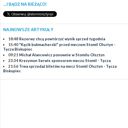
...I BĄDŹ NA BIEŻĄCO!
NAJNOWSZE ARTYKUŁY
18:48
Rezerwy chcą powtórzyć wynik sprzed tygodnia
15:40
"Kącik bukmacherski" przed meczem Stomil Olsztyn -
Tęcza Biskupiec
09:21
Michał Alancewicz ponownie w Stomilu Olsztyn
23:34
Krezymon Serwis sponsorem meczu Stomil - Tęcza
21:56
Trwa sprzedaż biletów na mecz Stomil Olsztyn - Tęcza
Biskupiec