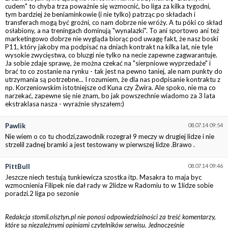
cudem" to chyba trza poważnie się wzmocnić, bo liga za kilka tygodni,
tym bardziej że beniaminkowie (i nie tylko) patrząc po składach i
transferach mogą być groźni, co nam dobrze nie wróży. A tu póki co skład
osłabiony, a na treningach dominują "wynalazki". To ani sportowo ani też
marketingowo dobrze nie wygląda biorąc pod uwagę fakt, że nasz boski
P11, który jakoby ma podpisać na dniach kontrakt na kilka lat, nie tyle
wysokie zwycięstwa, co bluzgi nie tylko na necie zapewne zagwarantuje.
Ja sobie zdaje sprawę, że można czekać na "sierpniowe wyprzedaże" i
brać to co zostanie na rynku - tak jest na pewno taniej, ale nam punkty do
utrzymania są potrzebne... I rozumiem, że dla nas podpisanie kontraktu z
np. Korzeniowskim istotniejsze od Kuna czy Żwira. Ale spoko, nie ma co
narzekać, zapewne się nie znam, bo jak powszechnie wiadomo za 3 lata
ekstraklasa nasza - wyraźnie słyszałem:)
Pawlik
08.07.14 09:54
Nie wiem o co tu chodzi,zawodnik rozegrał 9 meczy w drugiej lidze i nie
strzelil zadnej bramki a jest testowany w pierwszej lidze .Brawo .
PittBull
08.07.14 09:46
Jeszcze niech testują tunkiewicza szostka itp. Masakra to maja byc
wzmocnienia Filipek nie dał rady w 2lidze w Radomiu to w 1lidze sobie
poradzi.2 liga po sezonie
Redakcja stomil.olsztyn.pl nie ponosi odpowiedzialności za treść komentarzy,
które są niezależnymi opiniami czytelników serwisu. Jednocześnie