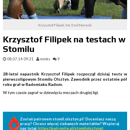
Krzysztof Filipek, fot. Emil Marecki
Krzysztof Filipek na testach w
Stomilu
08.07.14 09:21
mmks
9
28-letni napastnik Krzysztof Filipek rozpoczął dzisiaj testy w
pierwszoligowym Stomilu Olsztyn. Zawodnik przez ostatnie pół
roku grał w Radomiaku Radom.
W tym czasie zagrał w dziewięciu meczach drugiej ligi.
Zostań patronem stomil.olsztyn.pl! Doceniasz naszą
pracę? Chcesz więcej ciekawych materiałów? Wspieraj
nas tutaj:
https://patronite.pl/stomilolsztynpl