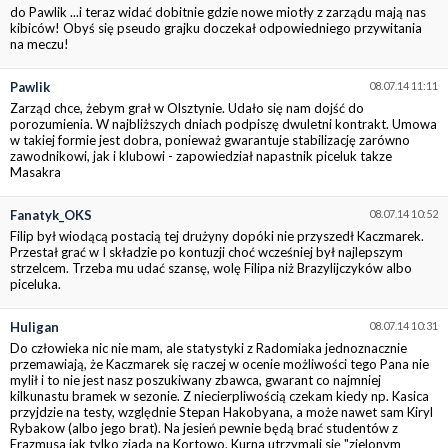
do Pawlik ...i teraz widać dobitnie gdzie nowe miotły z zarządu mają nas
kibiców! Obyś się pseudo grajku doczekał odpowiedniego przywitania
na meczu!
Pawlik
08.07.14 11:11
Zarząd chce, żebym grał w Olsztynie. Udało się nam dojść do
porozumienia. W najbliższych dniach podpiszę dwuletni kontrakt. Umowa
w takiej formie jest dobra, ponieważ gwarantuje stabilizację zarówno
zawodnikowi, jak i klubowi - zapowiedział napastnik piceluk takze
Masakra
Fanatyk_OKS
08.07.14 10:52
Filip był wiodącą postacią tej drużyny dopóki nie przyszedł Kaczmarek.
Przestał grać w I składzie po kontuzji choć wcześniej był najlepszym
strzelcem. Trzeba mu udać szansę, wolę Filipa niż Brazylijczyków albo
piceluka.
Huligan
08.07.14 10:31
Do człowieka nic nie mam, ale statystyki z Radomiaka jednoznacznie
przemawiają, że Kaczmarek się raczej w ocenie możliwości tego Pana nie
mylił i to nie jest nasz poszukiwany zbawca, gwarant co najmniej
kilkunastu bramek w sezonie. Z niecierpliwością czekam kiedy np. Kasica
przyjdzie na testy, względnie Stepan Hakobyana, a może nawet sam Kiryl
Rybakow (albo jego brat). Na jesień pewnie będą brać studentów z
Erazmusa jak tylko zjadą na Kortowo. Kurna utrzymali się "zielonym