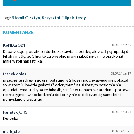
Tagi:
Stomil Olsztyn
,
Krzysztof Filipek
,
testy
KOMENTARZE
KoNDziO21
08.07.14 19:46
Kopacz stąd, potrafił serducho zostawić na boisku, ale z całą sympatią do
Filipka myślę, że 1 liga to za wysokie progi i jakoś nigdy nie przekonał
mnie w roli napastnika.
franek dolas
08.07.14 16:17
przecież ten drewniak grał ostatnio w 2 lidze i nic ciekawego nie pokazał
to w stomilu będzie gwiazda? odkryciem? na słabszym poziomie nie
ogarniał tematu, chyba że łukasik, remisz w ramach sanatorium sportowo
rekreacyjnym w dochodzeniu do formy nie chcieli czuć się samotnie i
pomyślano o wsparciu
Fanatyk_OKS
08.07.14 13:28
Doczeka
mark_olo
08.07.14 11:20