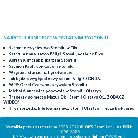
NAJPOPULARNIEJSZE W OSTATNIM TYGODNIU
Skromne zwycięstwo Stomilu w Ełku
Startuje nowy sezon IV ligi. Stomil jedzie do Ełku
Adrian Klimczak piłkarzem Stomilu
Szymon Królak piłkarzem Stomilu
Wygrane starcie na ligi otwarcie
Jak będzie wyglądał nowy sezon IV ligi? SONDA!
WPP: Orzeł Czerwonka rywalem Stomilu
Michał Alancewicz ponownie w Stomilu Olsztyn
Trenerzy po meczu Mazur Ełk - Stomil Olsztyn 0:1. ZOBACZ
WIDEO!
Trwa sprzedaż biletów na mecz Stomil Olsztyn - Tęcza Biskupiec
Wszelkie prawa zastrzeżone 2000-2026 ©
OKS Stomil on-line
ISSN:
1898-2328
Niniejsza witryna nie ma żadnego związku z klubem OKS Stomil