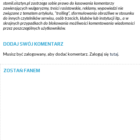
stomil.olsztyn.pl zastrzega sobie prawo do kasowania komentarzy
zawierających wulgaryzmy, treści rasistowskie, reklamy, wypowiedzi nie
związane z tematem artykułu, "trolling", sformułowania obraźliwe w stosunku
do innych czytelników serwisu, osób trzecich, klubów lub instytucji itp., a w
skrajnych przypadkach do blokowania możliwości komentowania wiadomości
przez poszczególnych użytkowników.
DODAJ SWÓJ KOMENTARZ
Musisz być zalogowany, aby dodać komentarz. Zaloguj się
tutaj
.
ZOSTAŃ FANEM