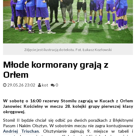
Zdjęcie jest ilustracją do tekstu. Fot. Łukasz Kozłowski
Młode kormorany grają z
Orłem
29.05.26 23:02
kot
0
W sobotę o 16:00 rezerwy Stomilu zagrają w Kucach z Orłem
Janowiec Kościelny w meczu 28. kolejki grupy pierwszej klasy
okręgowej.
Stomil II będzie chciał się odbić po dwóch porażkach z Błękitnymi
Pasym i Nakim Olsztyn. W sobotnim meczu nie zagra kontuzjowany
Andriej Triuchan
. Olsztynianie zajmują 9. miejsce w tabeli i