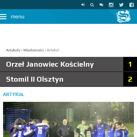
menu
Artykuły
»
Wiadomości
» Artykuł
Orzeł Janowiec Kościelny
1
Stomil II Olsztyn
2
ARTYKUŁ