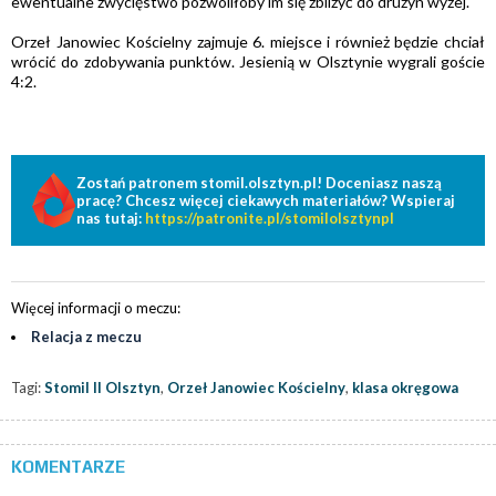
ewentualne zwycięstwo pozwoliłoby im się zbliżyć do drużyn wyżej.
Orzeł Janowiec Kościelny zajmuje 6. miejsce i również będzie chciał
wrócić do zdobywania punktów. Jesienią w Olsztynie wygrali goście
4:2.
Zostań patronem stomil.olsztyn.pl! Doceniasz naszą
pracę? Chcesz więcej ciekawych materiałów? Wspieraj
nas tutaj:
https://patronite.pl/stomilolsztynpl
Więcej informacji o meczu:
Relacja z meczu
Tagi:
Stomil II Olsztyn
,
Orzeł Janowiec Kościelny
,
klasa okręgowa
KOMENTARZE