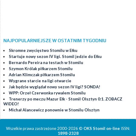
NAJPOPULARNIEJSZE W OSTATNIM TYGODNIU
Skromne zwycięstwo Stomilu w Ełku
Startuje nowy sezon IV ligi. Stomil jedzie do Ełku
Bernardo Pereira na testach w Stomilu
Szymon Królak piłkarzem Stomilu
Adrian Klimczak piłkarzem Stomilu
Wygrane starcie na ligi otwarcie
Jak będzie wyglądał nowy sezon IV ligi? SONDA!
WPP: Orzeł Czerwonka rywalem Stomilu
Trenerzy po meczu Mazur Ełk - Stomil Olsztyn 0:1. ZOBACZ
WIDEO!
Michał Alancewicz ponownie w Stomilu Olsztyn
Wszelkie prawa zastrzeżone 2000-2026 ©
OKS Stomil on-line
ISSN:
1898-2328