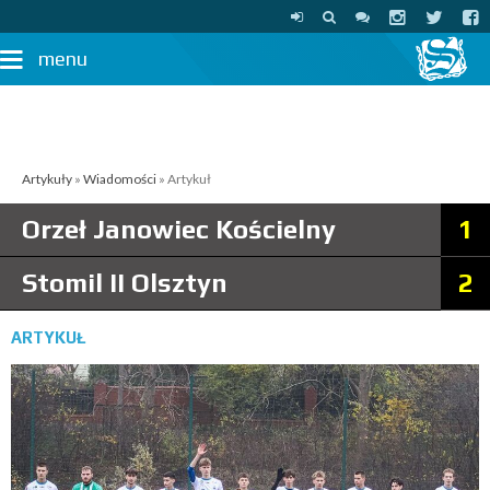
menu
Artykuły
»
Wiadomości
» Artykuł
Orzeł Janowiec Kościelny
1
Stomil II Olsztyn
2
ARTYKUŁ