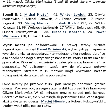
w 65. minucie Oliwier Markiewicz (Stomil II) został ukarany czerwoną
kartką (za zagranie ręką)
Stomil II
: 1.
Michał Krztoń
- 42.
Wiktor Lewicki
, 23. Oliwier
Markiewicz, 5. Michał Rakowski, 21. Fabian Wależak - 7. Michał
Zagórski, 33.
Maciej Niemier
, 3.
Jakub Krztoń
(37, 22. Wiktor
Kawuza; 81, 99. Wojciech Jabłoński), 17. Wiktor Bojarowski (68, 49.
Hubert Mierzejewski) - 38.
Nicholas Kontonís
, 20.
Paweł
Wiśniewski
(78, 15. Jakub Fruba).
Wynik meczu po dośrodkowaniu z prawej strony Michała
Zagórskiego otworzył
Paweł Wiśniewski
, wykorzystując niepewne
wybicie bramkarza gospodarzy, który uderzył piłką swojego obrońcę,
a ta spadła pod nogi olsztyńskiego napastnika, który z bliska umieścił
ją w siatce. Kilka minut wcześniej strzelec pierwszej bramki trafił w
poprzeczkę. W doliczonym czasie gry do pierwszej połowy
technicznym strzałem z 15 metrów mógł wyrównać Bartosz
Pokrzywnicki, ale także trafił w poprzeczkę.
Dwie minuty po przerwie z linii pola karnego ponownie groźnie
uderzał Pokrzywnicki, ale jego strzał wybił tuż przed linią bramkową
Oliwier Markiewicz. W 61. minucie groźnie sprzed pola karnego
uderzał Wiśniewski, ale piłka minęła słupek bramki Orła. W następnej
akcji z dystansu uderzył
Maciej Niemier
, a Robert Pokrzywnicki z
trudem wybił piłkę na rzut rożny.