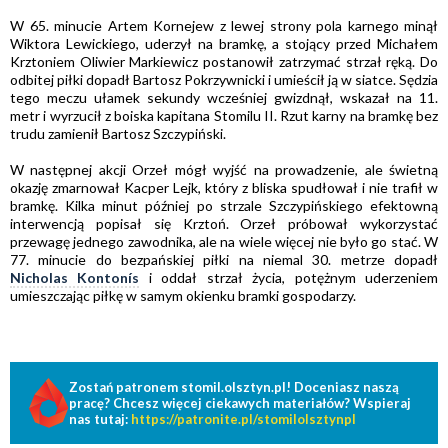
W 65. minucie Artem Kornejew z lewej strony pola karnego minął
Wiktora Lewickiego, uderzył na bramkę, a stojący przed Michałem
Krztoniem Oliwier Markiewicz postanowił zatrzymać strzał ręką. Do
odbitej piłki dopadł Bartosz Pokrzywnicki i umieścił ją w siatce. Sędzia
tego meczu ułamek sekundy wcześniej gwizdnął, wskazał na 11.
metr i wyrzucił z boiska kapitana Stomilu II. Rzut karny na bramkę bez
trudu zamienił Bartosz Szczypiński.
W następnej akcji Orzeł mógł wyjść na prowadzenie, ale świetną
okazję zmarnował Kacper Lejk, który z bliska spudłował i nie trafił w
bramkę. Kilka minut później po strzale Szczypińskiego efektowną
interwencją popisał się Krztoń. Orzeł próbował wykorzystać
przewagę jednego zawodnika, ale na wiele więcej nie było go stać. W
77. minucie do bezpańskiej piłki na niemal 30. metrze dopadł
Nicholas Kontonís
i oddał strzał życia, potężnym uderzeniem
umieszczając piłkę w samym okienku bramki gospodarzy.
Zostań patronem stomil.olsztyn.pl! Doceniasz naszą
pracę? Chcesz więcej ciekawych materiałów? Wspieraj
nas tutaj:
https://patronite.pl/stomilolsztynpl