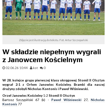
Zdjęcie jest ilustracją do tekstu. Fot. Artur Szczepański
W składzie niepełnym wygrali
z Janowcem Kościelnym
02.06.26 10:44
kot
0
W 28. kolejce grupy pierwszej klasy okręgowej Stomil II Olsztyn
wygrał 2:1 z Orłem Janowiec Kościelny. Bramki dla naszej
drużyny zdobyli Nicholas Kontonís i Paweł Wiśniewski.
Orzeł Janowiec Kościelny
1:2
Stomil II Olsztyn
Bartosz Szczypiński 67 (k) -
Paweł Wiśniewski
27,
Nicholas
Kontonís
77