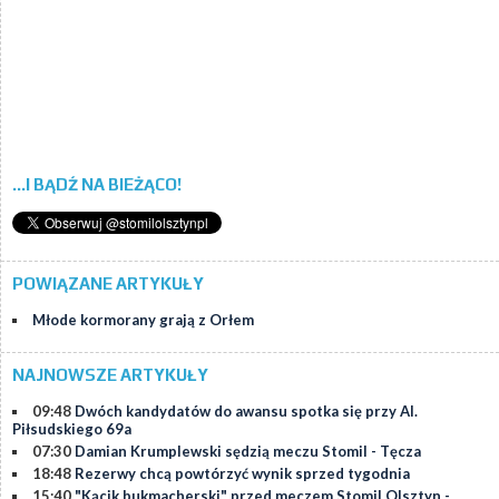
...I BĄDŹ NA BIEŻĄCO!
POWIĄZANE ARTYKUŁY
Młode kormorany grają z Orłem
NAJNOWSZE ARTYKUŁY
09:48
Dwóch kandydatów do awansu spotka się przy Al.
Piłsudskiego 69a
07:30
Damian Krumplewski sędzią meczu Stomil - Tęcza
18:48
Rezerwy chcą powtórzyć wynik sprzed tygodnia
15:40
"Kącik bukmacherski" przed meczem Stomil Olsztyn -